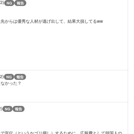
/2)
NG
報告
先からは優秀な人材が逃げ出して、結果大損してるww
/2)
NG
報告
てなかった？
2)
NG
報告
ミで宣伝（というかゴリ押し）するために、広報費として韓国人の