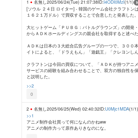
1
名無し
2025/06/24(Tue) 21:07:38
ID:
I4ODI0MzI
(1/1)
[ソウル ２４日 ロイター] - 韓国のゲーム会社クラフ
１６２１万ドル）で買収することで合意したと発表した
大ヒットゲーム「ＰＵＢＧ：バトルグラウンズ」の開発
からＡＤＫホールディングスの親会社を取得すると述べ
ＡＤＫは日本の３大総合広告グループの一つで、３００
イトによると、「ドラえもん」「遊戯王」「クレヨンし
クラフトンは今回の買収について、「ＡＤＫが持つアニ
サービスの経験を組み合わせることで、双方の独自性を
と説明した。
>>2
0
2
名無し
2025/06/25(Wed) 02:40:32
ID:
U0Mjc1MDA
(1/1
>>1
アニメ制作会社買って何になんのかねww
アニメの制作力って原作ありきなのにな。