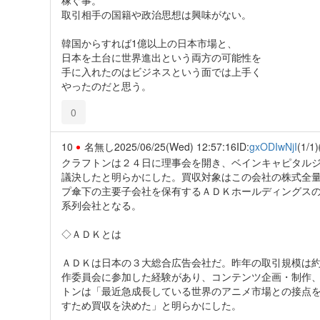
取引相手の国籍や政治思想は興味がない。
韓国からすれば1億以上の日本市場と、
日本を土台に世界進出という両方の可能性を
手に入れたのはビジネスという面では上手く
やったのだと思う。
0
10
名無し
2025/06/25(Wed) 12:57:16
ID:
gxODIwNjI
(1/1)
クラフトンは２４日に理事会を開き、ベインキャピタル
議決したと明らかにした。買収対象はこの会社の株式全
プ傘下の主要子会社を保有するＡＤＫホールディングス
系列会社となる。
◇ＡＤＫとは
ＡＤＫは日本の３大総合広告会社だ。昨年の取引規模は
作委員会に参加した経験があり、コンテンツ企画・制作
トンは「最近急成長している世界のアニメ市場との接点
すため買収を決めた」と明らかにした。