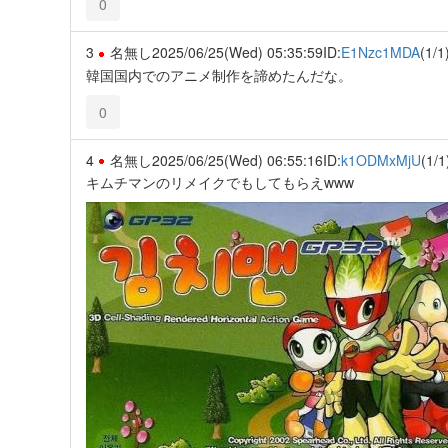
0
3
名無し
2025/06/25(Wed) 05:35:59
ID:
E1Nzc1MDA
(1/1
韓国国内でのアニメ制作を諦めたんだな。
0
4
名無し
2025/06/25(Wed) 06:55:16
ID:
k1ODMxMjU
(1/1
キムチマンのリメイクでもしてもらえwww