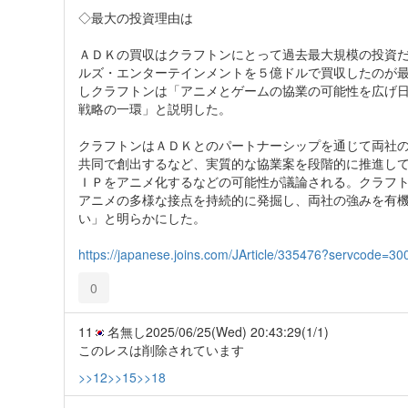
◇最大の投資理由は
ＡＤＫの買収はクラフトンにとって過去最大規模の投資
ルズ・エンターテインメントを５億ドルで買収したのが
しクラフトンは「アニメとゲームの協業の可能性を広げ
戦略の一環」と説明した。
クラフトンはＡＤＫとのパートナーシップを通じて両社
共同で創出するなど、実質的な協業案を段階的に推進し
ＩＰをアニメ化するなどの可能性が議論される。クラフ
アニメの多様な接点を持続的に発掘し、両社の強みを有
い」と明らかにした。
https://japanese.joins.com/JArticle/335476?servcode=3
0
11
名無し
2025/06/25(Wed) 20:43:29
(1/1)
このレスは削除されています
>>12
>>15
>>18