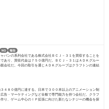
NG
報告
ジャパンの系列会社である株式会社ＢＣＪ－３１を買収することを
量であり、買収代金は７５０億円だ。ＢＣＪ－３１はＡＤＫグルー
の親会社だ。今回の取引を通じＡＤＫグループはクラフトンの連結
約３４８０億円に達する。日本で３００本以上のアニメーション制
、広告・マーケティングなど全般で専門能力を持つ会社だ。クラフ
を作り、ゲーム中心のＩＰ拡張に向けた新たなシナジーの機会を探