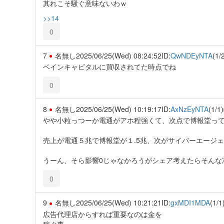
其れこそ騒ぐ意味ないわｗ
>>14
0
7
名無し
2025/06/25(Wed) 08:24:52
ID:
QwNDEyNTA
(1/
ベインキャピタルに買収されてた時点でね
0
8
名無し
2025/06/25(Wed) 10:19:17
ID:
AxNzEyNTA
(1/1)
やや小粒っつーか電通がアホ程強くて、次点で博報堂っ
売上が電通５兆で博報堂が１.5兆、次がサイバーエージェン
うーん、そら影響0じゃなかろうがシェア考えたらそんな
0
9
名無し
2025/06/25(Wed) 10:21:21
ID:
gxMDI1MDA
(1/1
広告代理店からすれば重要なのは金を
稼ぐ事。