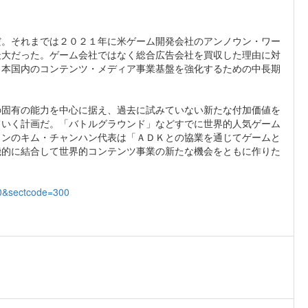
だ。それまでは２０２１年に米ゲーム開発会社のアンノウン・ワー
最大だった。ゲーム会社ではなく総合広告会社を買収した理由に対
日本国内のコンテンツ・メディア事業基盤を強化するための中長期
の固有の能力を中心に据え、過去に試みていない新たな付加価値を
ていく計画だ。「バトルグラウンド」などすでに世界的人気ゲーム
トンのキム・チャンハン代表は「ＡＤＫとの協業を通じてゲームと
機的に結合して世界的コンテンツ事業の新たな機会をともに作りた
00&sectcode=300