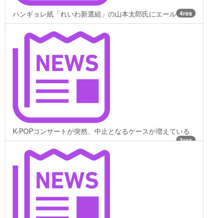
ハンギョレ紙「れいわ新選組」の山本太郎氏にエール
4res
K-POPコンサートが突然、中止となるケースか増えている
3res