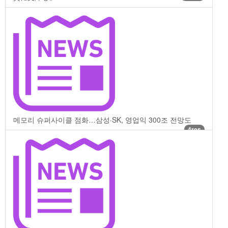
메모리 슈퍼사이클 점화…삼성·SK, 영업익 300조 전망도
4res