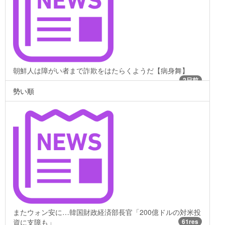
朝鮮人は障がい者まで詐欺をはたらくようだ【病身舞】
2日前
勢い順
またウォン安に…韓国財政経済部長官「200億ドルの対米投
資に支障も」
61res