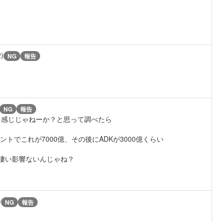
2)
NG
報告
NG
報告
て感じじゃねーか？と思って調べたら
トでこれが7000億、その後にADKが3000億くらい
凄い影響ないんじゃね？
)
NG
報告