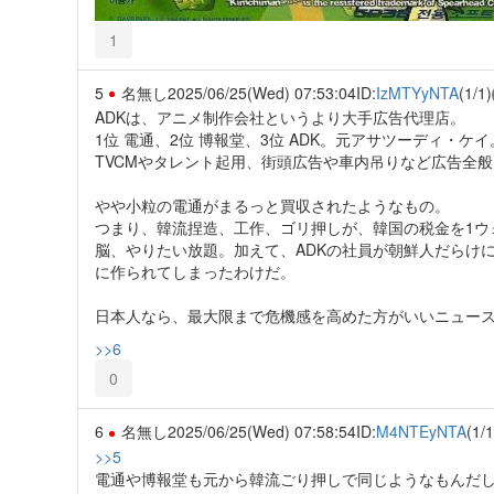
1
5
名無し
2025/06/25(Wed) 07:53:04
ID:
IzMTYyNTA
(1/1)
ADKは、アニメ制作会社というより大手広告代理店。
1位 電通、2位 博報堂、3位 ADK。元アサツーディ・ケイ
TVCMやタレント起用、街頭広告や車内吊りなど広告全
やや小粒の電通がまるっと買収されたようなもの。
つまり、韓流捏造、工作、ゴリ押しが、韓国の税金を1ウ
脳、やりたい放題。加えて、ADKの社員が朝鮮人だらけ
に作られてしまったわけだ。
日本人なら、最大限まで危機感を高めた方がいいニュー
>>6
0
6
名無し
2025/06/25(Wed) 07:58:54
ID:
M4NTEyNTA
(1/1
>>5
電通や博報堂も元から韓流ごり押しで同じようなもんだ