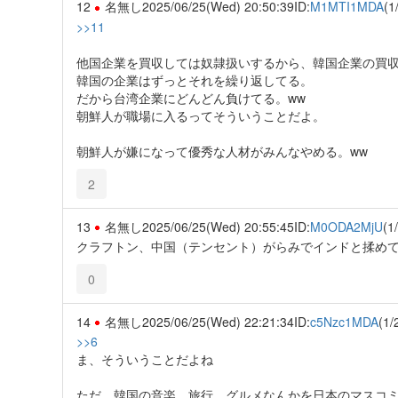
12
名無し
2025/06/25(Wed) 20:50:39
ID:
M1MTI1MDA
(1
>>11
他国企業を買収しては奴隷扱いするから、韓国企業の買収
韓国の企業はずっとそれを繰り返してる。
だから台湾企業にどんどん負けてる。ww
朝鮮人が職場に入るってそういうことだよ。
朝鮮人が嫌になって優秀な人材がみんなやめる。ww
2
13
名無し
2025/06/25(Wed) 20:55:45
ID:
M0ODA2MjU
(1
クラフトン、中国（テンセント）がらみでインドと揉め
0
14
名無し
2025/06/25(Wed) 22:21:34
ID:
c5Nzc1MDA
(1/
>>6
ま、そういうことだよね
ただ、韓国の音楽、旅行、グルメなんかを日本のマスコ