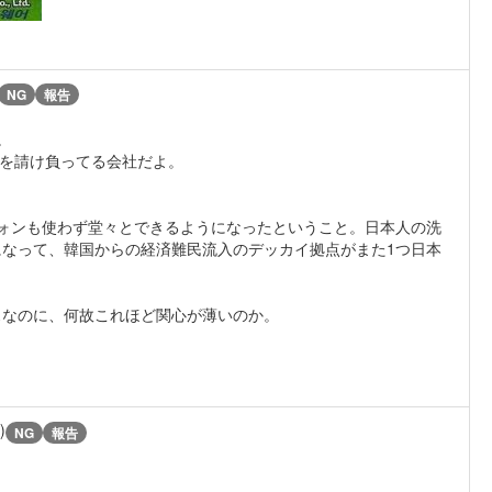
NG
報告
。
般を請け負ってる会社だよ。
ォンも使わず堂々とできるようになったということ。日本人の洗
になって、韓国からの経済難民流入のデッカイ拠点がまた1つ日本
スなのに、何故これほど関心が薄いのか。
)
NG
報告
し