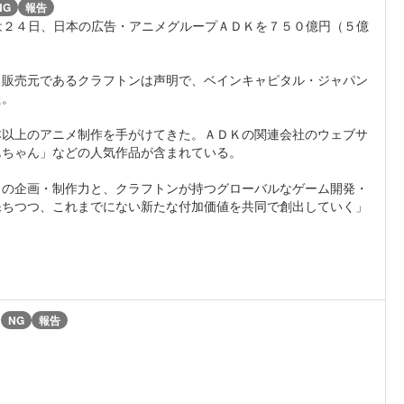
NG
報告
トンは２４日、日本の広告・アニメグループＡＤＫを７５０億円（５億
。
・販売元であるクラフトンは声明で、ベインキャピタル・ジャパン
た。
本以上のアニメ制作を手がけてきた。ＡＤＫの関連会社のウェブサ
んちゃん」などの人気作品が含まれている。
メの企画・制作力と、クラフトンが持つグローバルなゲーム開発・
保ちつつ、これまでにない新たな付加価値を共同で創出していく」
)
NG
報告