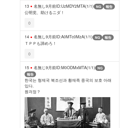
13
名無し
9月前
ID:UzMDY2MTA(1/1)
NG
報告
公明党、助けるニダ！
0
14
名無し
9月前
ID:A0MTc0MzA(1/1)
NG
報告
ＴＰＰも諦めろ！
0
15
名無じ
9月前
ID:M0ODMxMTA(1/1)
NG
報告
한국는 형제국 북조선과 황재족 중국의 보호 아래
있다.
뭔걱정？