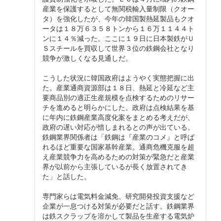
産業を保護するとして無関税輸入量制限（クオー
タ）を強化したが、今年の韓国製熱延製品もクオ
ータは１８万６３５８トンから１６万１１４４ト
ンに１４％減った。ここに１９日に日本製鉄がＵ
Ｓスチールを買収して世界３位の鉄鋼会社となり
競争が激しくなる見通しだ。
こうした状況に韓国政府はようやく実態把握に出
た。産業通商資源部は１８日、熱延と冷延など主
要商品別の適正生産規模を点検するためのリサー
チを進めると明らかにした。政府は点検結果を基
に年内に鉄鋼産業高度化案をまとめる考えだが、
政府の遅い対応が惜しまれるとの声が出ている。
鉄鋼業界関係者は「鉄鋼は『産業のコメ』と呼ば
れるほど重要な国家基幹産業。通商危機克服を超
え産業競争力を高めるための対策が緊急だと産業
界が以前から主張しているが長く放置されてき
た」と話した。
専門家らは電気料金減免、研究開発投資支援など
企業が一息つける対策が必要だと話す。鉄鋼業界
は鉄スクラップを溶かして製品を生産する電気炉