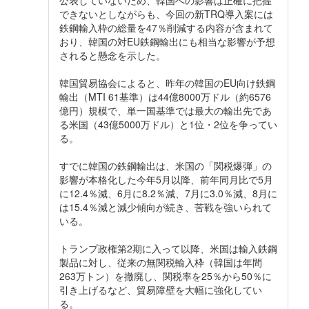
できないとしながらも、今回の新TRQ導入案には
鉄鋼輸入枠の総量を47％削減する内容が含まれて
おり、韓国の対EU鉄鋼輸出にも相当な影響が予想
されると懸念を示した。
韓国貿易協会によると、昨年の韓国のEU向け鉄鋼
輸出（MTI 61基準）は44億8000万ドル（約6576
億円）規模で、単一国基準では最大の輸出先であ
る米国（43億5000万ドル）と1位・2位を争ってい
る。
すでに韓国の鉄鋼輸出は、米国の「関税爆弾」の
影響が本格化した今年5月以降、前年同月比で5月
に12.4％減、6月に8.2％減、7月に3.0％減、8月に
は15.4％減と減少傾向が続き、苦戦を強いられて
いる。
トランプ政権第2期に入って以降、米国は輸入鉄鋼
製品に対し、従来の無関税輸入枠（韓国は年間
263万トン）を撤廃し、関税率を25％から50％に
引き上げるなど、貿易障壁を大幅に強化してい
る。