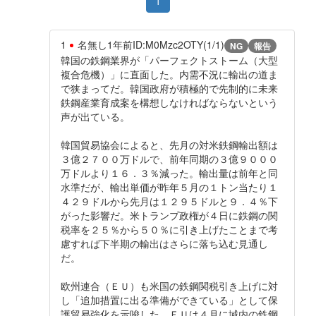
1
1
名無し
1年前
ID:M0Mzc2OTY(1/1)
NG
報告
韓国の鉄鋼業界が「パーフェクトストーム（大型
複合危機）」に直面した。内需不況に輸出の道ま
で狭まってだ。韓国政府が積極的で先制的に未来
鉄鋼産業育成案を構想しなければならないという
声が出ている。
韓国貿易協会によると、先月の対米鉄鋼輸出額は
３億２７００万ドルで、前年同期の３億９０００
万ドルより１６．３％減った。輸出量は前年と同
水準だが、輸出単価が昨年５月の１トン当たり１
４２９ドルから先月は１２９５ドルと９．４％下
がった影響だ。米トランプ政権が４日に鉄鋼の関
税率を２５％から５０％に引き上げたことまで考
慮すれば下半期の輸出はさらに落ち込む見通し
だ。
欧州連合（ＥＵ）も米国の鉄鋼関税引き上げに対
し「追加措置に出る準備ができている」として保
護貿易強化を示唆した。ＥＵは４月に域内の鉄鋼