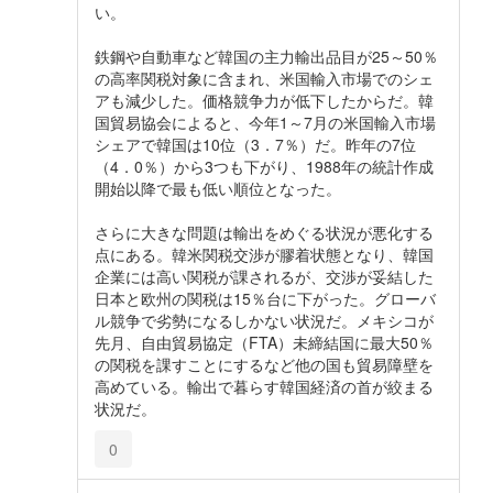
い。
鉄鋼や自動車など韓国の主力輸出品目が25～50％
の高率関税対象に含まれ、米国輸入市場でのシェ
アも減少した。価格競争力が低下したからだ。韓
国貿易協会によると、今年1～7月の米国輸入市場
シェアで韓国は10位（3．7％）だ。昨年の7位
（4．0％）から3つも下がり、1988年の統計作成
開始以降で最も低い順位となった。
さらに大きな問題は輸出をめぐる状況が悪化する
点にある。韓米関税交渉が膠着状態となり、韓国
企業には高い関税が課されるが、交渉が妥結した
日本と欧州の関税は15％台に下がった。グローバ
ル競争で劣勢になるしかない状況だ。メキシコが
先月、自由貿易協定（FTA）未締結国に最大50％
の関税を課すことにするなど他の国も貿易障壁を
高めている。輸出で暮らす韓国経済の首が絞まる
状況だ。
0