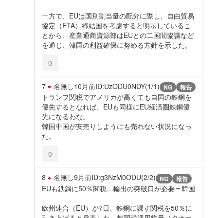
一方で、EUは国別割当量の配分に際し、自由貿易
協定（FTA）締結国を考慮すると明示しているこ
とから、産業通商資源部はEUとの二国間協議など
を通じ、韓国の利益確保に努める方針を示した。
0
7
名無し
10月前
ID:UzODU0NDY(1/1)
NG
報告
トランプ関税でアメリカが高くても自国の鉄鋼を
優先するとなれば、EUも同様にEU経済圏鉄鋼優
先になるわな。
韓国中国が安売りしようにも売れない状況になっ
た。
0
8
名無し
9月前
ID:g3NzM0ODU(2/2)
NG
報告
EUも鉄鋼に50％関税…輸出の突破口が必要＝韓国
欧州連合（EU）が7日、鉄鋼に課す関税を50％に
引き上げると発表した。無関税適用物量（クオー