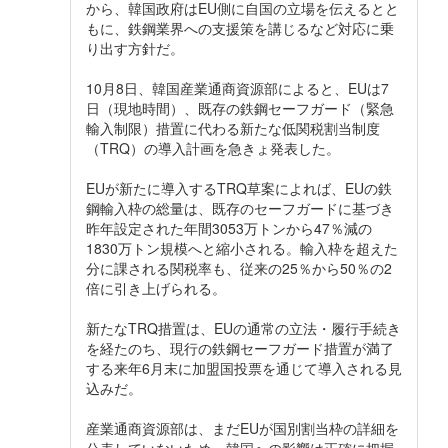
から、韓国政府はEU側に自国の立場を伝えるとと
もに、鉄鋼業界への支援策を講じるなど対応に乗
り出す方針だ。
10月8日、韓国産業通商資源部によると、EUは7
日（現地時間）、既存の鉄鋼セーフガード（緊急
輸入制限）措置に代わる新たな低関税割当制度
（TRQ）の導入計画を急きょ発表した。
EUが新たに導入するTRQ草案によれば、EUの鉄
鋼輸入枠の総量は、既存のセーフガードに基づき
昨年設定された年間3053万トンから47％減の
1830万トン規模へと縮小される。輸入枠を超えた
分に課される関税率も、従来の25％から50％の2
倍に引き上げられる。
新たなTRQ措置は、EUの通常の立法・履行手続き
を経たのち、現行の鉄鋼セーフガード措置が満了
する来年6月末に加盟国投票を通じて導入される見
込みだ。
産業通商資源部は、まだEUが国別割当枠の詳細を
公表していないため、韓国への影響は正確に把握