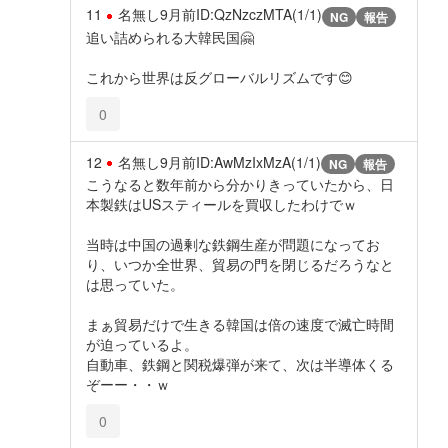
11
名無し
9月前
ID:QzNzczMTA(1/1)
NG
報告
追い詰められる大韓民国🤗
これから世界は反グローバルリズムです😊
0
12
名無し
9月前
ID:AwMzIxMzA(1/1)
NG
報告
こうなると数年前から分かりきっていたから、日
本製鉄はUSスティールを買収したわけでｗ
当時は中国の過剰な鉄鋼生産が問題になってお
り、いつか全世界、貿易の門を閉じるだろうなと
は思っていた。
まぁ貿易だけで生きる韓国は倍の速度で滅亡時間
が迫っているよ。
自動車、鉄鋼と関税爆弾が来て、次は半導体くる
ぞーー・・ｗ
0