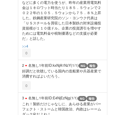
などに多くの電力を使うが、昨年の産業用電気料
金は１キロワット時当たり１８５．５ウォンで２
０２２年の１０５．５ウォンから７５．８％上昇
した。鉄鋼産業研究院のソン・ヨンウク代表は
「ＵＳスチールを買収した日本製鉄の対米設備投
資規模が１１０億ドル。企業の投資誘引を増やす
ためには電気料金や税制優遇などの支援が必要
だ」と話した。
>>4
0
2
名無し
1年前
ID:kxNjA1NzY(1/1)
NG
報告
好調だと吹聴している国内の造船業や兵器産業で
消費すればよいだろう。
0
3
名無し
1年前
ID:E4NjEzNjg(1/1)
NG
報告
これ！製鉄だけじゃなしに、あらゆる産業がパー
フェクト・ストームと韓国政治、内政はレーーム
ダック化だよね！