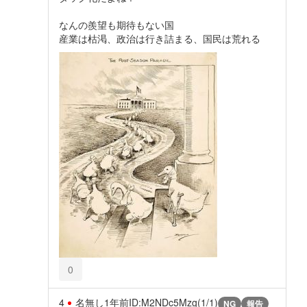
なんの羨望も期待もない国
産業は枯渇、政治は行き詰まる、国民は荒れる
0
4
名無し
1年前
ID:M2NDc5Mzg(1/1)
NG
報告