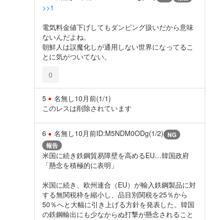
>>1
電気料金値下げしてもダンピング扱いだから意味
ないんだよね。
朝鮮人は誤魔化しが通用しない世界になってるこ
とに気がついてない。
0
5
名無し
10月前
(1/1)
このレスは削除されています
6
名無し
10月前
ID:M5NDM0ODg(1/2)
NG
報告
米国に続き鉄鋼貿易障壁を高めるEU…韓国政府
「懸念を積極的に表明」
米国に続き、欧州連合（EU）が輸入鉄鋼製品に対
する無関税枠を縮小し、品目別関税を25％から
50％へと大幅に引き上げる方針を発表した。韓国
の鉄鋼輸出にも少なからぬ打撃が懸念されること