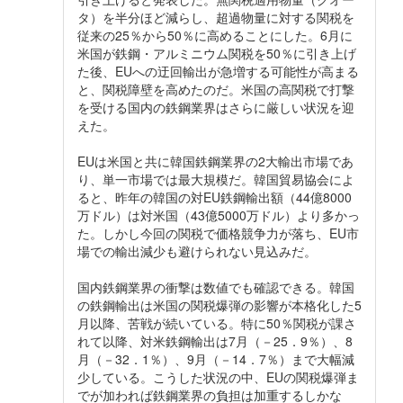
タ）を半分ほど減らし、超過物量に対する関税を
従来の25％から50％に高めることにした。6月に
米国が鉄鋼・アルミニウム関税を50％に引き上げ
た後、EUへの迂回輸出が急増する可能性が高まる
と、関税障壁を高めたのだ。米国の高関税で打撃
を受ける国内の鉄鋼業界はさらに厳しい状況を迎
えた。
EUは米国と共に韓国鉄鋼業界の2大輸出市場であ
り、単一市場では最大規模だ。韓国貿易協会によ
ると、昨年の韓国の対EU鉄鋼輸出額（44億8000
万ドル）は対米国（43億5000万ドル）より多かっ
た。しかし今回の関税で価格競争力が落ち、EU市
場での輸出減少も避けられない見込みだ。
国内鉄鋼業界の衝撃は数値でも確認できる。韓国
の鉄鋼輸出は米国の関税爆弾の影響が本格化した5
月以降、苦戦が続いている。特に50％関税が課さ
れて以降、対米鉄鋼輸出は7月（－25．9％）、8
月（－32．1％）、9月（－14．7％）まで大幅減
少している。こうした状況の中、EUの関税爆弾ま
でが加われば鉄鋼業界の負担は加重するしかな