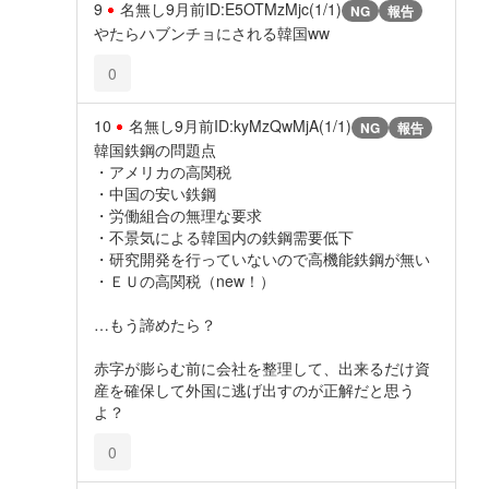
9
名無し
9月前
ID:E5OTMzMjc(1/1)
NG
報告
やたらハブンチョにされる韓国ww
0
10
名無し
9月前
ID:kyMzQwMjA(1/1)
NG
報告
韓国鉄鋼の問題点
・アメリカの高関税
・中国の安い鉄鋼
・労働組合の無理な要求
・不景気による韓国内の鉄鋼需要低下
・研究開発を行っていないので高機能鉄鋼が無い
・ＥＵの高関税（new！）
…もう諦めたら？
赤字が膨らむ前に会社を整理して、出来るだけ資
産を確保して外国に逃げ出すのが正解だと思う
よ？
0