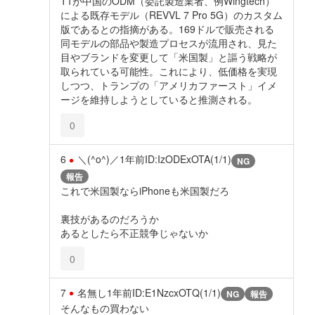
T1が中国のODM（委託製造業者、例Wingtech）
による既存モデル（REVVL 7 Pro 5G）のカスタム
版であるとの指摘がある。169ドルで販売される
同モデルの部品や製造プロセスが流用され、見た
目やブランドを変更して「米国製」と謳う戦略が
取られている可能性。これにより、低価格を実現
しつつ、トランプの「アメリカファースト」イメ
ージを維持しようとしていると推測される。
0
6
＼(^o^)／
1年前
ID:IzODExOTA(1/1)
NG
報告
これで米国製ならiPhoneも米国製だろ
裏技があるのだろうか
あるとしたら不正競争じゃないか
0
7
名無し
1年前
ID:E1NzcxOTQ(1/1)
NG
報告
そんなもの買わない