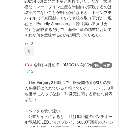
2025年8月に発売予定とされていた。だが、大規
模なスマートフォン生産を米国内で実現するのは
現実的でないことが明らかになると、トランプモ
バイルは「米国製」という表現を取り下げた。現
在は「Proudly American」（誇り高いアメリカ
的）と記載するだけで、海外生産の端末において
それが何を意味するのかは明示していない。
>>13
0
13
名無し
4月前
ID:k0MDQ1NjA(2/2)
NG
報告
>>12
The Vergeは2月時点で、販売関係者が3月の投
入を視野に入れていると報じていた。しかし、3月
も後半に入ってなお、T1発売に関する新たな発表
はない。
スペックも食い違い
公式サイトによると、T1は6.25型のパンチホー
ル型AMOLEDディスプレイ、5000万画素のメイン