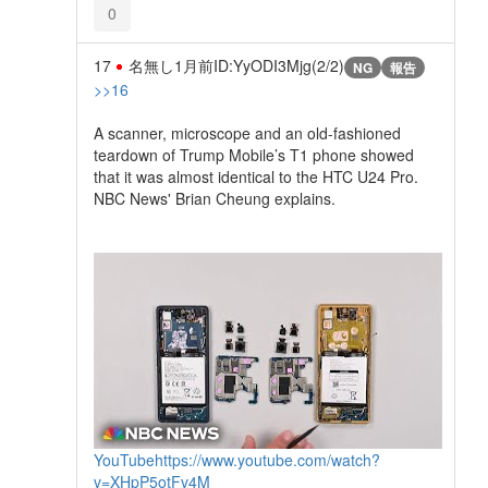
0
17
名無し
1月前
ID:YyODI3Mjg(2/2)
NG
報告
>>16
A scanner, microscope and an old-fashioned
teardown of Trump Mobile’s T1 phone showed
that it was almost identical to the HTC U24 Pro.
NBC News' Brian Cheung explains.
YouTube
https://www.youtube.com/watch?
v=XHpP5otFv4M