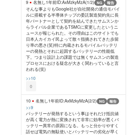
9
名無し
1年前
ID:AxMzkyMzA(1/2)
NG
報告
そんな事よりもGoogle社が自社開発の通信モバイ
ルに搭載する半導体チップの委託製造契約先に長
年パートナーとして契約を結んできたサムスンか
らライバル企業であるTSMCに変更したというニ
ュースが報じられた。その理由はこのサイトでも
日本人カイカイ民よって散々指摘されてきた歩留
り率の悪さ(笑)特に内蔵されるモバイルバッテリ
ーの発熱とそれに起因するバッテリーの性能低
下。つまり設計上の課題では無くサムスンの製造
プロセスにおける疑念が大きく関わっていると言
われる(笑)
>>10
0
10
名無し
1年前
ID:AxMzkyMzA(2/2)
NG
報告
>>9
バッテリーが発熱するという事はそれだけ抵抗値
が高く電力が熱に変換されて非常に効率が悪くバ
ッテリー異常の原因になる。もっと分かりやすく
話せば電気の無駄使いとバッテリーの劣化が早く