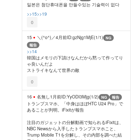
일본은 첨단휴대폰을 만들수있는 기술력이 없다
>>15
>>19
0
15
＼(^o^)／
4月前
ID:gzNjg1MjE(1/1)
NG
報告
>>14
韓国はメモリの下請けなんだから黙って作ってり
ゃ良いんだよ
ストライキなんて世界の敵
0
16
名無し
1月前
ID:YyODI3Mjg(1/2)
NG
報告
トランプスマホ、「中身はほぼHTC U24 Pro」で
あることが判明。iFixitが報告
注目のガジェットの分解動画で知られるiFixitは、
NBC Newsから入手したトランプスマホこと、
Trump Mobile T1を分解し、その内部を調べた結