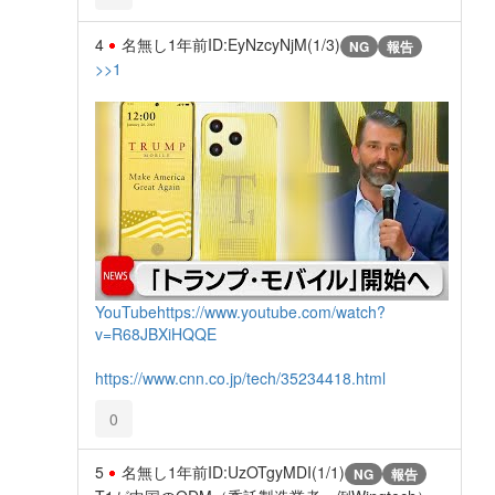
4
名無し
1年前
ID:EyNzcyNjM(1/3)
NG
報告
>>1
YouTube
https://www.youtube.com/watch?
v=R68JBXiHQQE
https://www.cnn.co.jp/tech/35234418.html
0
5
名無し
1年前
ID:UzOTgyMDI(1/1)
NG
報告