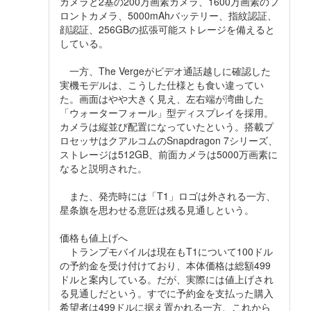
カメラと2基の200万画素カメラ、1600万画素のフ
ロントカメラ、5000mAhバッテリー、指紋認証、
顔認証、256GBの拡張可能ストレージを備えると
している。
一方、The Vergeがビデオ通話越しに確認した
実機モデルは、こうした仕様とも食い違ってい
た。画面はやや大きく見え、左右端が湾曲した
「ウォーターフォール」型ディスプレイを採用。
カメラは縦並び配置になっていたという。搭載プ
ロセッサはクアルコムのSnapdragon 7シリーズ、
ストレージは512GB、前面カメラは5000万画素に
なると説明された。
また、発売時には「T1」ロゴは外される一方、
星条旗を思わせる意匠は残る見通しという。
価格も値上げへ
トランプモバイルは現在もT1について100ドル
の予約金を受け付けており、本体価格は総額499
ドルと案内している。だが、実際には値上げされ
る見通しだという。すでに予約金を支払った購入
希望者は499ドルに据え置かれる一方、これから