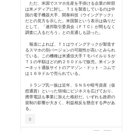
ただ、米国でスマホ生産を手掛ける企業の幹部
は米メディアに対し、Ｔ１を製造しているのは中
国の電子機器大手、聞泰科技（ウイングテック）
だとの見方を示した。米国製という表示は偽りだ
として、「連邦取引委員会（ＦＴＣ）が間もなく
調査に入るだろう」との見通しも語った。
報道によれば、Ｔ１はウイングテックが製造す
るスマホの別バージョンの可能性が高いとみられ
ている。この機種は米通信大手ＴモバイルＵＳが
Ｔ１の半額ほどの約２５０ドルで販売。米インタ
ーネット通販サイトのアマゾン・ドット・コムで
は１６９ドルで売られている。
トランプ氏一族は近年、ＳＮＳや暗号資産（仮
想通貨）といった領域にビジネスを広げており、
携帯電話も事業に加えた格好だ。いずれも政府の
規制の影響が大きく、利益相反を懸念する声があ
る。
0