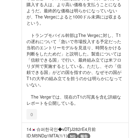
購入する人は、より高い価格を支払うことになる
ようだ。最終的な価格は明らかになっていない
が、The Vergeによると1000ドル未満には収まる
という。
トランプモバイル幹部はThe Vergeに対し、T1
の遅れについて「急いで市場投入する予定だった
当初のエントリーモデルを見送り、時間をかける
判断をしたためだ」と説明した。製造については
「信頼できる国」で行い、最終組み立ては米フロ
リダ州で実施するとしている。ただし、その「信
頼できる国」がどの国を指すのか、なぜその国が
T1の大半の組み立てを担うのかは明らかになって
いない。
The Vergeでは、現在のT1の写真を含む詳細な
レポートを公開している。
0
14
슈퍼한국인◆vDTjJ282rE
4月前
ID:M5NDg1MTA(1/1)
NG
報告