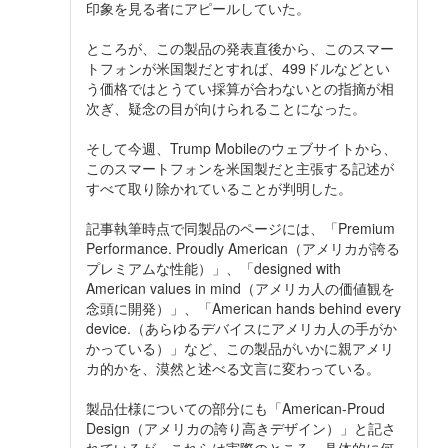
印象を見る者にアピールしていた。
ところが、この製品の発表直後から、このスマー
トフォンが米国製だとすれば、499ドルなどとい
う価格ではとうてい採算が合わないとの指摘が相
次ぎ、疑念の目が向けられることになった。
そして今週、Trump Mobileのウェブサイトから、
このスマートフォンを米国製だと主張する記述が
すべて取り除かれていることが判明した。
記事執筆時点で同製品のページには、「Premium
Performance. Proudly American（アメリカが誇る
プレミアムな性能）」、「designed with
American values in mind（アメリカ人の価値観を
念頭に開発）」、「American hands behind every
device.（あらゆるデバイスにアメリカ人の手がか
かっている）」など、この製品がいかに親アメリ
カ的かを、漠然と述べる文言に変わっている。
製品仕様についての部分にも「American-Proud
Design（アメリカの誇り高きデザイン）」と記さ
れているが、これらは実際のところ、具体的に何