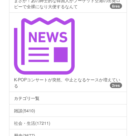
まさか！あの紳士的な韓国人がプーケット空港の出発ロ
ビーで全裸になり大便するなんて
6res
K-POPコンサートが突然、中止となるケースか増えてい
る
2res
カテゴリ一覧
雑談(5410)
社会・生活(17211)
歴史(3677)