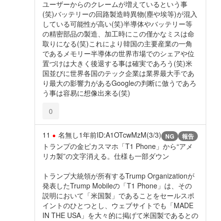
ユーザーからのクレームが増えているという事
(笑)バッテリーの回路製造時異物(塵や埃等)が混入
している可能性が高い(笑)半導体やバッテリー等
の精密部品の製造、加工時にこの僅かなミスは命
取りになる(笑)これにより韓国の主要産業の一角
であるメモリー半導体の世界市場でのシェアや位
置づけは大きく後退する事は確実であろう(笑)米
国並びに世界各国のテック企業は業界最大手であ
り最大の影響力があるGoogleの判断に倣うであろ
う事は容易に想像出来る(笑)
0
11
名無し
1年前
ID:A1OTcwMzM(3/3)
NG
報告
トランプの金ピカスマホ「T1 Phone」から“アメ
リカ製”の文字消える。仕様も一部ダウン
トランプ大統領が所有するTrump Organizationが
発表したTrump Mobileの「T1 Phone」は、その
説明において「米国製」であることをセールスポ
イントのひとつとし、ウェブサイトでも「MADE
IN THE USA」を大々的に掲げて米国製であるとの