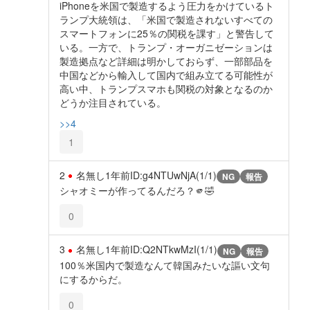
iPhoneを米国で製造するよう圧力をかけているト
ランプ大統領は、「米国で製造されないすべての
スマートフォンに25％の関税を課す」と警告して
いる。一方で、トランプ・オーガニゼーションは
製造拠点など詳細は明かしておらず、一部部品を
中国などから輸入して国内で組み立てる可能性が
高い中、トランプスマホも関税の対象となるのか
どうか注目されている。
>>4
1
2
名無し
1年前
ID:g4NTUwNjA(1/1)
NG
報告
シャオミーが作ってるんだろ？🫵🤣
0
3
名無し
1年前
ID:Q2NTkwMzI(1/1)
NG
報告
100％米国内で製造なんて韓国みたいな謳い文句
にするからだ。
0