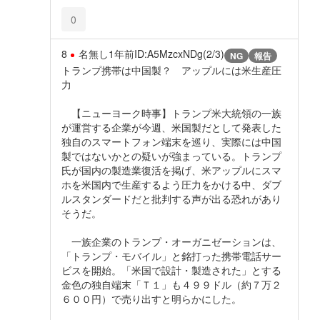
0
8
名無し
1年前
ID:A5MzcxNDg(2/3)
NG
報告
トランプ携帯は中国製？ アップルには米生産圧
力
【ニューヨーク時事】トランプ米大統領の一族
が運営する企業が今週、米国製だとして発表した
独自のスマートフォン端末を巡り、実際には中国
製ではないかとの疑いが強まっている。トランプ
氏が国内の製造業復活を掲げ、米アップルにスマ
ホを米国内で生産するよう圧力をかける中、ダブ
ルスタンダードだと批判する声が出る恐れがあり
そうだ。
一族企業のトランプ・オーガニゼーションは、
「トランプ・モバイル」と銘打った携帯電話サー
ビスを開始。「米国で設計・製造された」とする
金色の独自端末「Ｔ１」も４９９ドル（約７万２
６００円）で売り出すと明らかにした。