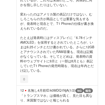
かを指し示したりはしていない。
変わったのはアメリカ製の表記だけではない。む
しろこちらの方が商品としては重要な気もする
が、発表時と現在とで、T1 Phoneの仕様が書き換
えられているのだ。
たとえば発表時にはディスプレイに「6.78インチ
AMOLED」を採用するとされていたところが、い
まは6.25インチとだけ書かれている。さらに12GB
とアナウンスされていたRAM容量も、現在は記載
がなくなっている。そしてとどめは、発表時の資
料やウェブサイトに9月と（一部は8月とも）表記
していたT1 Phoneの発売時期を、現在は年内とだ
け記している。
0
12
名無し
4月前
ID:k0MDQ1NjA(1/2)
NG
報告
「トランプスマホ」は価格が高く、見た目も異な
り、米国製ではないと報じられる