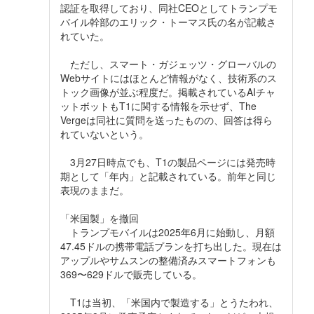
認証を取得しており、同社CEOとしてトランプモ
バイル幹部のエリック・トーマス氏の名が記載さ
れていた。
ただし、スマート・ガジェッツ・グローバルの
Webサイトにはほとんど情報がなく、技術系のス
トック画像が並ぶ程度だ。掲載されているAIチャ
ットボットもT1に関する情報を示せず、The
Vergeは同社に質問を送ったものの、回答は得ら
れていないという。
3月27日時点でも、T1の製品ページには発売時
期として「年内」と記載されている。前年と同じ
表現のままだ。
「米国製」を撤回
トランプモバイルは2025年6月に始動し、月額
47.45ドルの携帯電話プランを打ち出した。現在は
アップルやサムスンの整備済みスマートフォンも
369〜629ドルで販売している。
T1は当初、「米国内で製造する」とうたわれ、