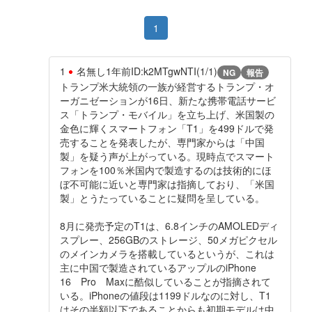
1
1
名無し
1年前
ID:k2MTgwNTI(1/1)
NG
報告
トランプ米大統領の一族が経営するトランプ・オ
ーガニゼーションが16日、新たな携帯電話サービ
ス「トランプ・モバイル」を立ち上げ、米国製の
金色に輝くスマートフォン「T1」を499ドルで発
売することを発表したが、専門家からは「中国
製」を疑う声が上がっている。現時点でスマート
フォンを100％米国内で製造するのは技術的にほ
ぼ不可能に近いと専門家は指摘しており、「米国
製」とうたっていることに疑問を呈している。
8月に発売予定のT1は、6.8インチのAMOLEDディ
スプレー、256GBのストレージ、50メガピクセル
のメインカメラを搭載しているというが、これは
主に中国で製造されているアップルのiPhone
16 Pro Maxに酷似していることが指摘されて
いる。iPhoneの値段は1199ドルなのに対し、T1
はその半額以下であることからも初期モデルは中