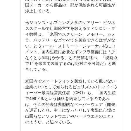
国メーカーから部品の一部が供給される可能性が
浮上している。
米ジョンズ・ホプキンズ大学のケアリー・ビジネ
ススクールで組織経営学を教えるティンロン・ダ
イ教授は、「米国でスクリーン、メモリー、カメ
ラ、バッテリーなどすべてを製造できるはずがな
い」とウォール・ストリート・ジャーナル紙にコ
メント。国内生産に必要なインフラ整備には「少
なくとも5年はかかる」との見解を述べ、「現時点
でT1を米国で製造するのは絶対に不可能だ」と断
言している。
米国内でスマートフォンを製造している数少ない
企業の1つとして知られるピュリズムのトッド・ウ
ィーバー最高経営責任者（CEO）も、「国内生産
で499ドルという価格を約束しているのであれ
ば、今回の発表は典型的なベーパーウェア（開発
が遅延したり、中止になったりして実際に市場に
出回らないソフトウエアやハードウエアのこと）
のようだ」と述べている。