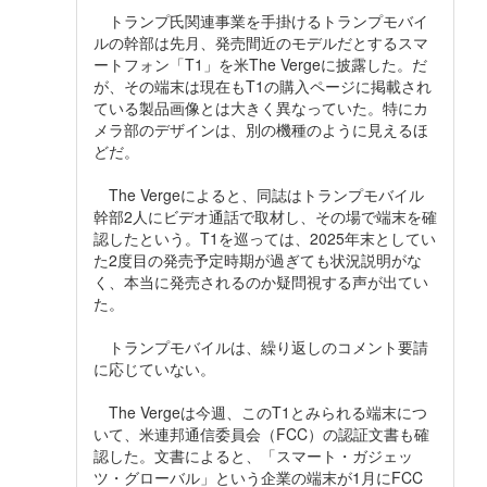
トランプ氏関連事業を手掛けるトランプモバイ
ルの幹部は先月、発売間近のモデルだとするスマ
ートフォン「T1」を米The Vergeに披露した。だ
が、その端末は現在もT1の購入ページに掲載され
ている製品画像とは大きく異なっていた。特にカ
メラ部のデザインは、別の機種のように見えるほ
どだ。
The Vergeによると、同誌はトランプモバイル
幹部2人にビデオ通話で取材し、その場で端末を確
認したという。T1を巡っては、2025年末としてい
た2度目の発売予定時期が過ぎても状況説明がな
く、本当に発売されるのか疑問視する声が出てい
た。
トランプモバイルは、繰り返しのコメント要請
に応じていない。
The Vergeは今週、このT1とみられる端末につ
いて、米連邦通信委員会（FCC）の認証文書も確
認した。文書によると、「スマート・ガジェッ
ツ・グローバル」という企業の端末が1月にFCC