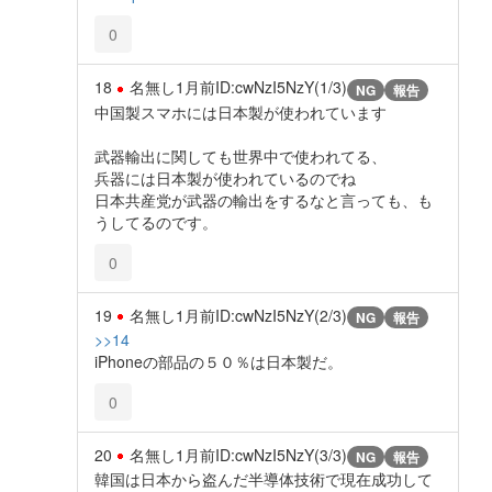
0
18
名無し
1月前
ID:cwNzI5NzY(1/3)
NG
報告
中国製スマホには日本製が使われています
武器輸出に関しても世界中で使われてる、
兵器には日本製が使われているのでね
日本共産党が武器の輸出をするなと言っても、も
うしてるのです。
0
19
名無し
1月前
ID:cwNzI5NzY(2/3)
NG
報告
>>14
iPhoneの部品の５０％は日本製だ。
0
20
名無し
1月前
ID:cwNzI5NzY(3/3)
NG
報告
韓国は日本から盗んだ半導体技術で現在成功して