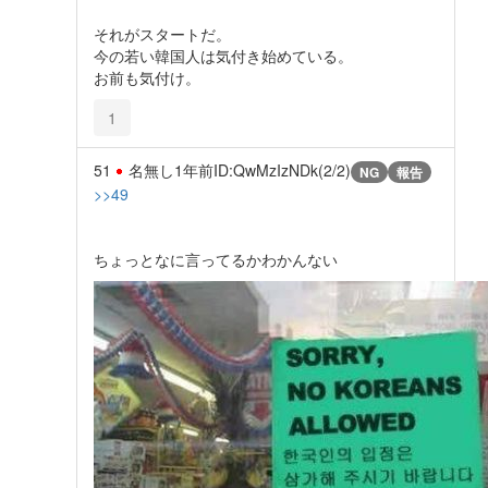
それがスタートだ。
今の若い韓国人は気付き始めている。
お前も気付け。
1
51
名無し
1年前
ID:QwMzIzNDk(2/2)
NG
報告
>>49
ちょっとなに言ってるかわかんない