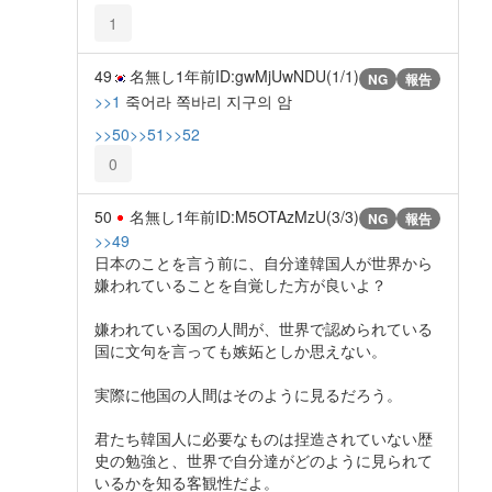
1
49
名無し
1年前
ID:gwMjUwNDU(1/1)
NG
報告
>>1
죽어라 쪽바리 지구의 암
>>50
>>51
>>52
0
50
名無し
1年前
ID:M5OTAzMzU(3/3)
NG
報告
>>49
日本のことを言う前に、自分達韓国人が世界から
嫌われていることを自覚した方が良いよ？
嫌われている国の人間が、世界で認められている
国に文句を言っても嫉妬としか思えない。
実際に他国の人間はそのように見るだろう。
君たち韓国人に必要なものは捏造されていない歴
史の勉強と、世界で自分達がどのように見られて
いるかを知る客観性だよ。