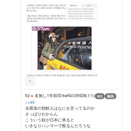
1
52
名無し
1年前
ID:kwNzU5NDA(1/1)
NG
報告
>>49
全羅道の朝鮮人はなにを言ってるのか
さっぱりわからん
こういう奴が日本に来ると
いきなりハンマーで殴るんだろうな