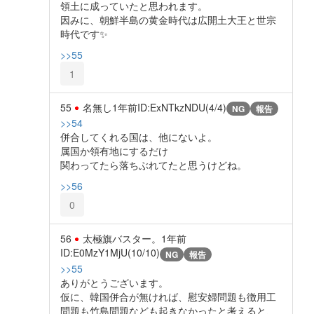
領土に成っていたと思われます。
因みに、朝鮮半島の黄金時代は広開土大王と世宗
時代です✨️
>>55
1
55
名無し
1年前
ID:ExNTkzNDU(4/4)
NG
報告
>>54
併合してくれる国は、他にないよ。
属国か領有地にするだけ
関わってたら落ちぶれてたと思うけどね。
>>56
0
56
太極旗バスター。
1年前
ID:E0MzY1MjU(10/10)
NG
報告
>>55
ありがとうございます。
仮に、韓国併合が無ければ、慰安婦問題も徴用工
問題も竹島問題なども起きなかったと考えると、