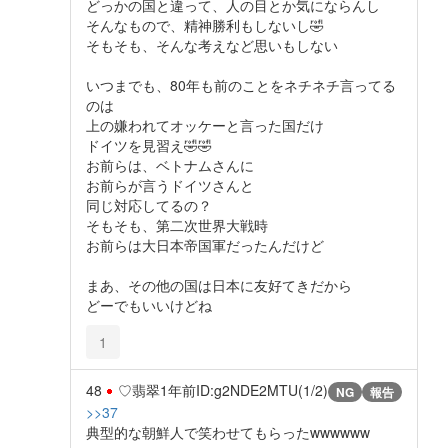
どっかの国と違って、人の目とか気にならんし
そんなもので、精神勝利もしないし🤣
そもそも、そんな考えなど思いもしない
いつまでも、80年も前のことをネチネチ言ってる
のは
上の嫌われてオッケーと言った国だけ
ドイツを見習え🤣🤣
お前らは、ベトナムさんに
お前らが言うドイツさんと
同じ対応してるの？
そもそも、第二次世界大戦時
お前らは大日本帝国軍だったんだけど
まあ、その他の国は日本に友好てきだから
どーでもいいけどね
1
48
♡翡翠
1年前
ID:g2NDE2MTU(1/2)
NG
報告
>>37
典型的な朝鮮人で笑わせてもらったwwwwww