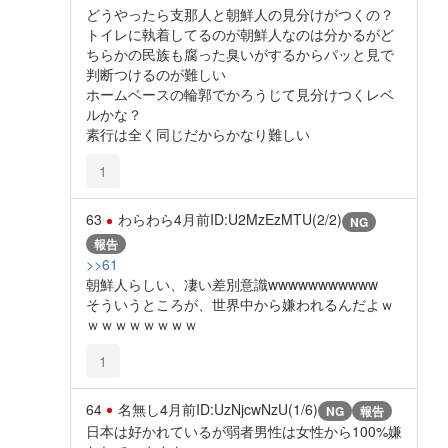
どうやったら支那人と朝鮮人の見分けがつくの？
トイレに執着してるのが朝鮮人なのは分かるがど
ちらかの民族も腐った臭いがするからパッと見で
判断つけるのが難しい
ホームベースの輪郭でかろうじて見分けつくレベ
ルかな？
素行は全く同じだからかなり難しい
1
63
わらわら
4月前
ID:U2MzEzMTU(2/2)
NG
報告
>>61
朝鮮人らしい、凄い差別意識wwwwwwwwwww
そういうところが、世界中から嫌われるんだよｗ
ｗｗｗｗｗｗｗｗ
1
64
名無し
4月前
ID:UzNjcwNzU(1/6)
NG
報告
日本は好かれているが弱者男性は女性から100%嫌