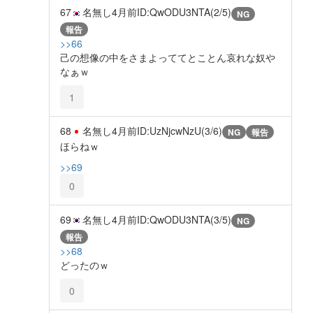
67
名無し
4月前
ID:QwODU3NTA(2/5)
NG
報告
>>66
己の想像の中をさまよっててとことん哀れな奴や
なぁｗ
1
68
名無し
4月前
ID:UzNjcwNzU(3/6)
NG
報告
ほらねｗ
>>69
0
69
名無し
4月前
ID:QwODU3NTA(3/5)
NG
報告
>>68
どったのｗ
0