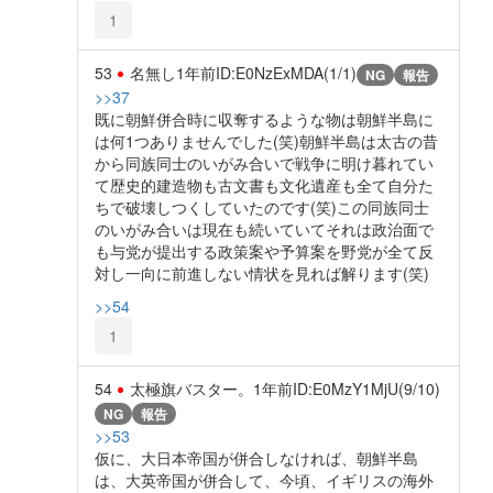
1
53
名無し
1年前
ID:E0NzExMDA(1/1)
NG
報告
>>37
既に朝鮮併合時に収奪するような物は朝鮮半島に
は何1つありませんでした(笑)朝鮮半島は太古の昔
から同族同士のいがみ合いで戦争に明け暮れてい
て歴史的建造物も古文書も文化遺産も全て自分た
ちで破壊しつくしていたのです(笑)この同族同士
のいがみ合いは現在も続いていてそれは政治面で
も与党が提出する政策案や予算案を野党が全て反
対し一向に前進しない情状を見れば解ります(笑)
>>54
1
54
太極旗バスター。
1年前
ID:E0MzY1MjU(9/10)
NG
報告
>>53
仮に、大日本帝国が併合しなければ、朝鮮半島
は、大英帝国が併合して、今頃、イギリスの海外