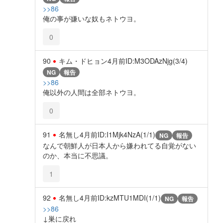
>>86
俺の事が嫌いな奴もネトウヨ。
0
90
キム・ドヒョン
4月前
ID:M3ODAzNjg(3/4)
NG
報告
>>86
俺以外の人間は全部ネトウヨ。
0
91
名無し
4月前
ID:I1Mjk4NzA(1/1)
NG
報告
なんで朝鮮人が日本人から嫌われてる自覚がない
のか、本当に不思議。
1
92
名無し
4月前
ID:kzMTU1MDI(1/1)
NG
報告
>>86
↓巣に戻れ