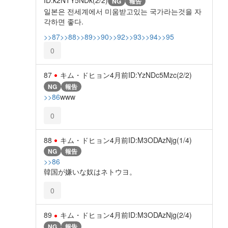
NG
報告
일본은 전세계에서 미움받고있는 국가라는것을 자
각하면 좋다.
>>87
>>88
>>89
>>90
>>92
>>93
>>94
>>95
0
87
キム・ドヒョン
4月前
ID:YzNDc5Mzc(2/2)
NG
報告
>>86
www
0
88
キム・ドヒョン
4月前
ID:M3ODAzNjg(1/4)
NG
報告
>>86
韓国が嫌いな奴はネトウヨ。
0
89
キム・ドヒョン
4月前
ID:M3ODAzNjg(2/4)
NG
報告