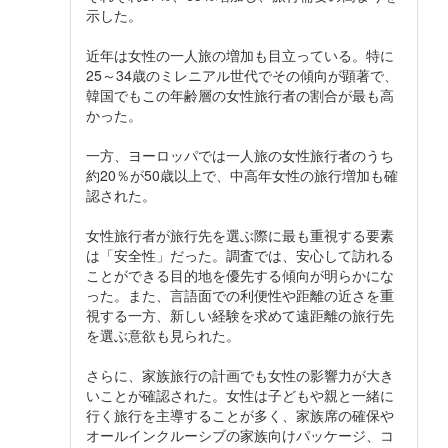
示した。
近年は女性の一人旅の増加も目立っている。特に
25～34歳のミレニアル世代でその傾向が顕著で、
韓国でもこの年齢層の女性旅行者の割合が最も高
かった。
一方、ヨーロッパでは一人旅の女性旅行者のうち
約20％が50歳以上で、中高年女性の旅行増加も確
認された。
女性旅行者が旅行先を選ぶ際に最も重視する要素
は「安全性」だった。調査では、安心して訪れる
ことができる目的地を優先する傾向が明らかにな
った。また、言語面での利便性や距離の近さを重
視する一方、新しい経験を求めて遠距離の旅行先
を選ぶ意欲も見られた。
さらに、家族旅行の計画でも女性の影響力が大き
いことが確認された。女性は子どもや親と一緒に
行く旅行を主導することが多く、家族席の確保や
オールインクルーシブの家族向けパッケージ、コ