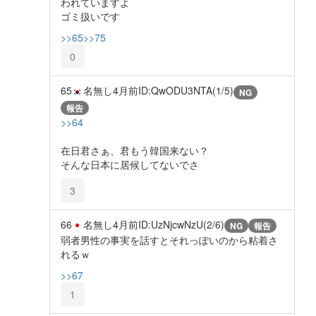
われていますよ
ゴミ扱いです
>>65
>>75
0
65
名無し
4月前
ID:QwODU3NTA(1/5)
NG
報告
>>64
在日君さぁ、君もう韓国来ない？
そんな日本に居候してないでさ
3
66
名無し
4月前
ID:UzNjcwNzU(2/6)
NG
報告
弱者男性の事実を話すとそれっぽいのから粘着さ
れるｗ
>>67
1