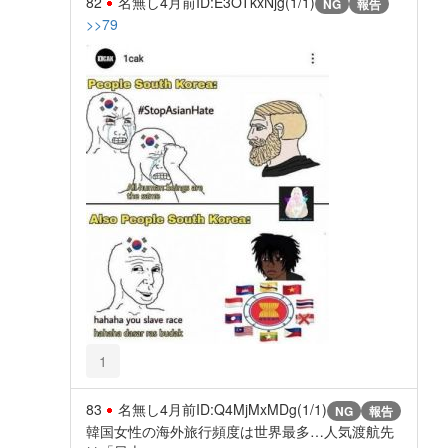
82
名無し
4月前
ID:E3OTkxNjg(1/1)
NG
報告
>>79
1
83
名無し
4月前
ID:Q4MjMxMDg(1/1)
NG
報告
韓国女性の海外旅行頻度は世界最多…人気渡航先