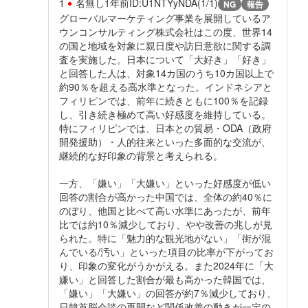
1
名無し
1年前
ID:U1NTYyNDA(1/1)
NG
報告
グローバルマーケティング事業を展開しているア
ウンコンサルティング株式会社はこの度、世界14
の国と地域を対象に親日度や訪日意欲に関する調
査を実施した。日本について「大好き」「好き」
と回答した人は、対象14カ国のうち10カ国以上で
約90％を超える高水準となった。インドネシアと
フィリピンでは、前年に続きともに100％を記録
し、引き続き極めて高い好感度を維持している。
特にフィリピンでは、日本との貿易・ODA（政府
開発援助）・人的往来といった多面的な交流が、
継続的な好印象の背景と考えられる。
一方、「嫌い」「大嫌い」といった好感度が低い
回答の割合が高かった中国では、全体の約40％に
のぼり、他国と比べて高い水準にあったが、前年
比では約10％減少しており、やや改善の兆しが見
られた。特に「魅力的な観光地がない」「街が混
んでいる/汚い」といった項目の比率が下がってお
り、印象の変化がうかがえる。また2024年に「大
嫌い」と回答した割合が最も高かった韓国では、
「嫌い」「大嫌い」の回答が約7％減少しており、
日韓首脳会談の再開など関係改善の動きが一定の