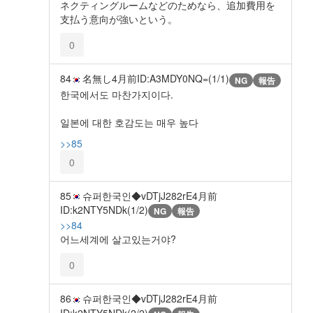
ネクティングルームなどのためなら、追加費用を
支払う意向が強いという。
0
84
名無し
4月前
ID:A3MDY0NQ=(1/1)
NG
報告
한국에서도 마찬가지이다.
일본에 대한 호감도는 매우 높다
>>85
0
85
슈퍼한국인◆vDTjJ282rE
4月前
ID:k2NTY5NDk(1/2)
NG
報告
>>84
어느세계에 살고있는거야?
0
86
슈퍼한국인◆vDTjJ282rE
4月前
ID:k2NTY5NDk(2/2)