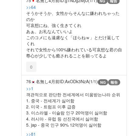
75
名無し
4月前
ID:g1NDgzMjU(1/1)
NG
報告
>>64
そうかそうか、女性からそんなに嫌われちゃった
のか
可哀想にね、強く生きてくれ
あぁ、お礼なんていいよ
このコメにも遠慮なく「ほらねｗ」とだけ返して
くれ
それで女性から100%嫌われている可哀想な君の自
尊心が少しでも癒されることを願ってるよ
0
76
名無し
4月前
ID:AxODk3NzA(1/1)
NG
報告
>>1
객관적으로 판단한 전세계에서 미움받는나라 순위
1. 중국 - 전세계가 싫어함
2. 미국 - 트럼프 이후 급증
3. 이스라엘 - 이슬람 인구 20억명이 싫어함
4. 러시아 - 유럽 등 선진국에서 싫어함
5. jap - 중국 인구 90% 12억명이 싫어함
>>81