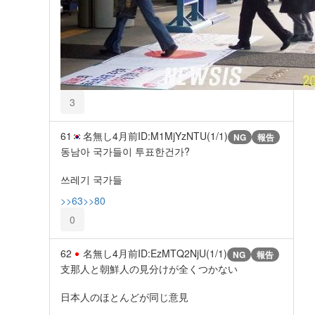
3
61
名無し
4月前
ID:M1MjYzNTU(1/1)
NG
報告
동남아 국가들이 투표한건가?
쓰레기 국가들
>>63
>>80
0
62
名無し
4月前
ID:EzMTQ2NjU(1/1)
NG
報告
支那人と朝鮮人の見分けが全くつかない
日本人のほとんどが同じ意見