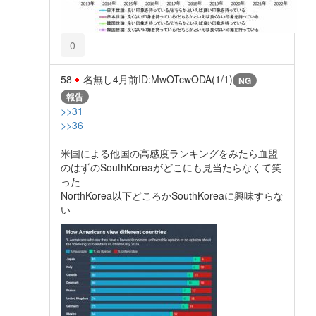
0
58
名無し
4月前
ID:MwOTcwODA(1/1)
NG
報告
>>31
>>36
米国による他国の高感度ランキングをみたら血盟
のはずのSouthKoreaがどこにも見当たらなくて笑
った
NorthKorea以下どころかSouthKoreaに興味すらな
い