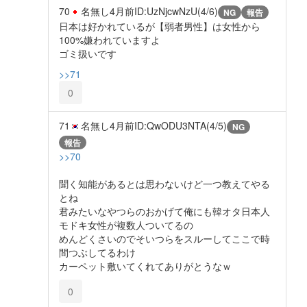
70
名無し
4月前
ID:UzNjcwNzU(4/6)
NG
報告
日本は好かれているが【弱者男性】は女性から
100%嫌われていますよ
ゴミ扱いです
>>71
0
71
名無し
4月前
ID:QwODU3NTA(4/5)
NG
報告
>>70
聞く知能があるとは思わないけど一つ教えてやる
とね
君みたいなやつらのおかげて俺にも韓オタ日本人
モドキ女性が複数人ついてるの
めんどくさいのでそいつらをスルーしてここで時
間つぶしてるわけ
カーペット敷いてくれてありがとうなｗ
0