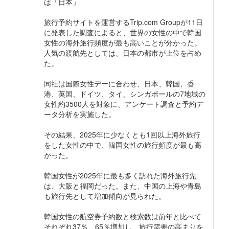
は「日本」
旅行予約サイトを運営するTrip.com Groupが11日
に発表した調査によると、世界の女性の中で韓国
女性の海外旅行頻度が最も高いことが分かった。
人気の渡航先としては、日本の都市が上位を占め
た。
同社は国際女性デーに合わせ、日本、韓国、香
港、英国、ドイツ、タイ、シンガポールの7地域の
女性約3500人を対象に、アンケート調査と予約デ
ータ分析を実施した。
その結果、2025年に少なくとも1回以上海外旅行
をした女性の中で、韓国女性の旅行頻度が最も高
かった。
韓国女性が2025年に最も多く訪れた海外旅行先
は、大阪と福岡だった。また、中国の上海や青島
も旅行先として増加傾向が見られた。
韓国女性の航空券予約数と検索数は前年と比べて
それぞれ37％、65％増加し、旅行需要の高まりを