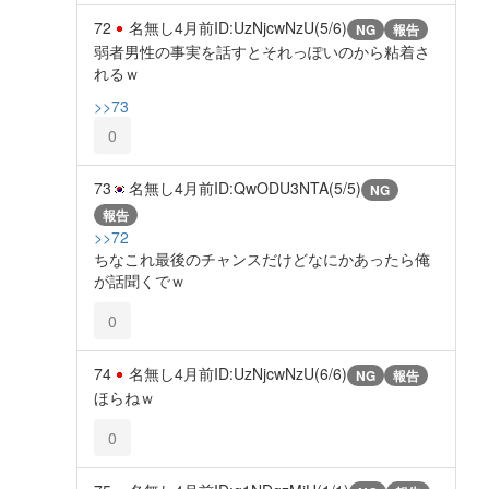
72
名無し
4月前
ID:UzNjcwNzU(5/6)
NG
報告
弱者男性の事実を話すとそれっぽいのから粘着さ
れるｗ
>>73
0
73
名無し
4月前
ID:QwODU3NTA(5/5)
NG
報告
>>72
ちなこれ最後のチャンスだけどなにかあったら俺
が話聞くでｗ
0
74
名無し
4月前
ID:UzNjcwNzU(6/6)
NG
報告
ほらねｗ
0