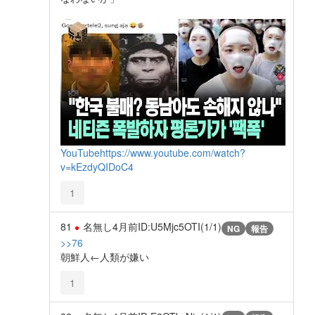
YouTube
https://www.youtube.com/watch?
v=kEzdyQIDoC4
1
81
名無し
4月前
ID:U5Mjc5OTI(1/1)
NG
報告
>>76
朝鮮人←人類が嫌い
1