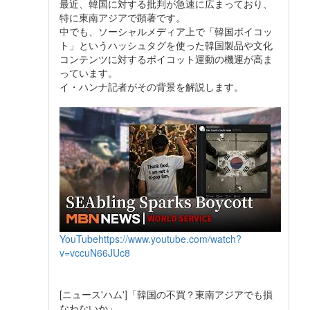
最近、韓国に対する批判が急速に広まっており、
特に東南アジアで顕著です。
中でも、ソーシャルメディア上で「韓国ボイコッ
ト」というハッシュタグを使った韓国製品や文化
コンテンツに対するボイコット運動の機運が高ま
っています。
イ・ハンナ記者がその背景を解説します。
YouTube
https://www.youtube.com/watch?
v=vccuN66JUc8
[ニュース'ハム']「韓国の不買？東南アジアでも損
なわないか」