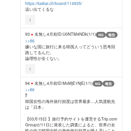
https://kaikai.ch/board/114935/
這い出てくるな
1
93
名無し
4月前
ID:U0NTM4NDk(1/1)
NG
報告
>>86
嫌いな国に旅行に来る韓国人ってどういう思考回
路してるんだ。
論理性が全くない。
1
94
名無し
4月前
ID:MxMjE1NjE(1/1)
NG
報告
>>86
⁇
韓国女性の海外旅行頻度は世界最多…人気渡航先
は「日本」
【03月15日 】旅行予約サイトを運営するTrip.com
Groupが11日に発表した調査によると、世界の女
性の中で韓国女性の海外旅行頻度が最も高いこと