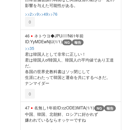
影響を与えた可能性がある。
>>2
>>9
>>49
>>76
0
46
ネトウヨ◆JPU/////N6
1年前
ID:YyMDEwNjU(1/1)
NG
報告
>>35
君は韓国人として非常に正しい！
君は韓国人of韓国人、韓国人の平均値であり王道
だ。
各国の世界史教科書はソッ閉じして
生涯にわたって韓国と運命を共にするべきだ。
ナンマイダー
0
47
名無し
1年前
ID:czODE3MTA(1/1)
NG
報告
中国、韓国、北朝鮮、ロシアに好かれず
嫌われているならオッケーですね