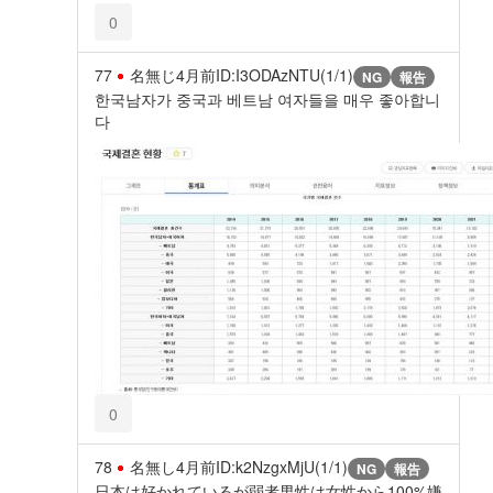
0
77
名無じ
4月前
ID:I3ODAzNTU(1/1)
NG
報告
한국남자가 중국과 베트남 여자들을 매우 좋아합니
다
0
78
名無し
4月前
ID:k2NzgxMjU(1/1)
NG
報告
日本は好かれているが弱者男性は女性から100%嫌