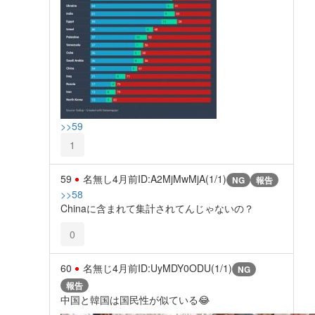
>>59
1
59
名無し
4月前
ID:A2MjMwMjA(1/1)
NG
報告
>>58
Chinaに含まれて集計されてんじゃないの？
0
60
名無じ
4月前
ID:UyMDY0ODU(1/1)
NG
報告
中国と韓国は国民性が似ている😂