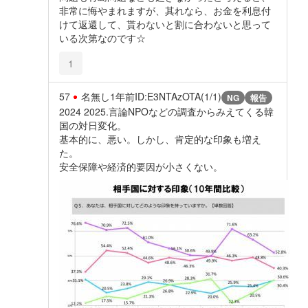
非常に悔やまれますが、其れなら、お金を利息付
けて返還して、貰わないと割に合わないと思って
いる次第なのです☆
1
57
名無し
1年前
ID:E3NTAzOTA(1/1)
NG
報告
2024 2025.言論NPOなどの調査からみえてくる韓
国の対日変化。
基本的に、悪い。しかし、肯定的な印象も増え
た。
安全保障や経済的要因が小さくない。