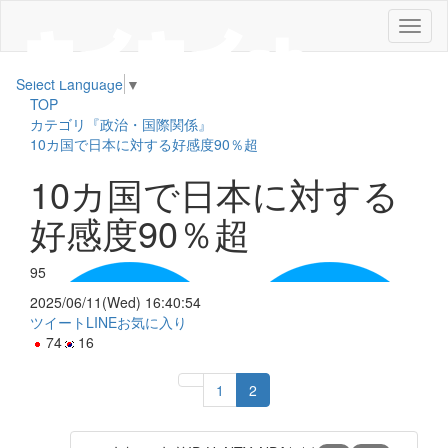
メ
ニ
ュ
Select Language
▼
ー
TOP
カテゴリ『政治・国際関係』
10カ国で日本に対する好感度90％超
10カ国で日本に対する
好感度90％超
95
2025/06/11(Wed) 16:40:54
ツイート
LINE
お気に入り
74
16
1
2