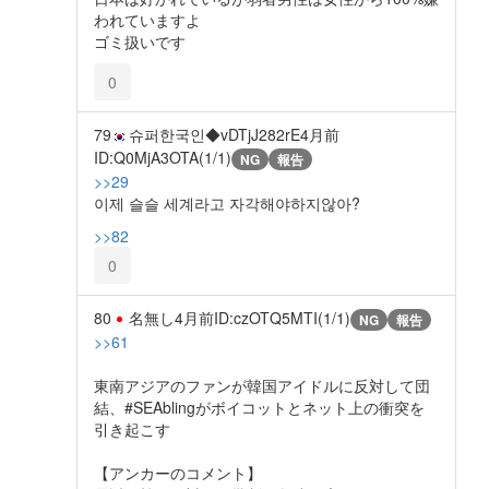
われていますよ
ゴミ扱いです
0
79
슈퍼한국인◆vDTjJ282rE
4月前
ID:Q0MjA3OTA(1/1)
NG
報告
>>29
이제 슬슬 세계라고 자각해야하지않아?
>>82
0
80
名無し
4月前
ID:czOTQ5MTI(1/1)
NG
報告
>>61
東南アジアのファンが韓国アイドルに反対して団
結、#SEAblingがボイコットとネット上の衝突を
引き起こす
【アンカーのコメント】