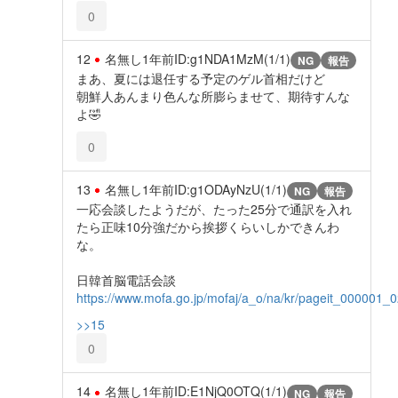
0
12
名無し
1年前
ID:g1NDA1MzM(1/1)
NG
報告
まあ、夏には退任する予定のゲル首相だけど
朝鮮人あんまり色んな所膨らませて、期待すんな
よ🤣
0
13
名無し
1年前
ID:g1ODAyNzU(1/1)
NG
報告
一応会談したようだが、たった25分で通訳を入れ
たら正味10分強だから挨拶くらいしかできんわ
な。
日韓首脳電話会談
https://www.mofa.go.jp/mofaj/a_o/na/kr/pageit_000001_
>>15
0
14
名無し
1年前
ID:E1NjQ0OTQ(1/1)
NG
報告