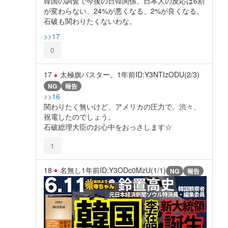
韓国の調査で今後の日韓関係、日本人の反応は6割
が変わらない、24%が悪くなる、2%が良くなる。
石破も関わりたくないわな。
>>17
0
17
太極旗バスター。
1年前
ID:Y3NTIzODU(2/3)
NG
報告
>>16
関わりたく無いけど、アメリカの圧力で、渋々、
祝電したのでしょう。
石破総理大臣のお心中をおっさします☆
1
18
名無し
1年前
ID:Y3ODc0MzU(1/1)
NG
報告