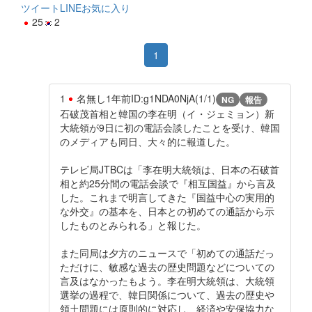
ツイート
LINE
お気に入り
25
2
1
1
名無し
1年前
ID:g1NDA0NjA(1/1)
NG
報告
石破茂首相と韓国の李在明（イ・ジェミョン）新
大統領が9日に初の電話会談したことを受け、韓国
のメディアも同日、大々的に報道した。
テレビ局JTBCは「李在明大統領は、日本の石破首
相と約25分間の電話会談で『相互国益』から言及
した。これまで明言してきた『国益中心の実用的
な外交』の基本を、日本との初めての通話から示
したものとみられる」と報じた。
また同局は夕方のニュースで「初めての通話だっ
ただけに、敏感な過去の歴史問題などについての
言及はなかったもよう。李在明大統領は、大統領
選挙の過程で、韓日関係について、過去の歴史や
領土問題には原則的に対応し、経済や安保協力な