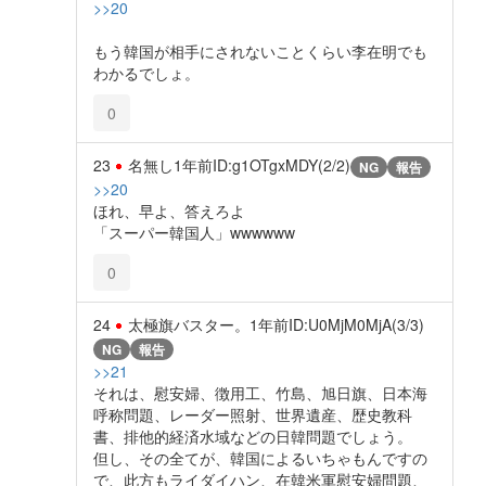
>>20
もう韓国が相手にされないことくらい李在明でも
わかるでしょ。
0
23
名無し
1年前
ID:g1OTgxMDY(2/2)
NG
報告
>>20
ほれ、早よ、答えろよ
「スーパー韓国人」wwwwww
0
24
太極旗バスター。
1年前
ID:U0MjM0MjA(3/3)
NG
報告
>>21
それは、慰安婦、徴用工、竹島、旭日旗、日本海
呼称問題、レーダー照射、世界遺産、歴史教科
書、排他的経済水域などの日韓問題でしょう。
但し、その全てが、韓国によるいちゃもんですの
で、此方もライダイハン、在韓米軍慰安婦問題、