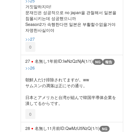
>>25
거짓말하지마!
문재인은 성공적으로 no japan을 관철해서 일본을
침몰시키는데 성공했으니까
Season2가 속행한다면 일본은 부활할수없을거야
자명한사실이야
>>27
0
27
名無し
1年前
ID:IwNzQzNjA(1/1)
NG
報告
>>26
朝鮮人だけ排除されてますが。ww
サムスンの凋落は正にその通り。
日本とアメリカと台湾が組んで韓国半導体企業を
潰してるからです。
0
28
名無し
11月前
ID:QwMzU5NzQ(1/1)
NG