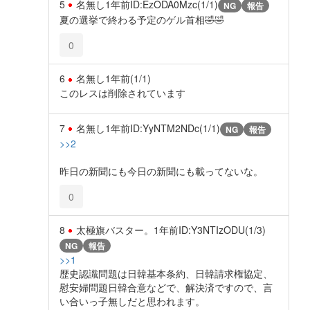
5
名無し
1年前
ID:EzODA0Mzc(1/1)
NG
報告
夏の選挙で終わる予定のゲル首相🤣🤣
0
6
名無し
1年前
(1/1)
このレスは削除されています
7
名無し
1年前
ID:YyNTM2NDc(1/1)
NG
報告
>>2
昨日の新聞にも今日の新聞にも載ってないな。
0
8
太極旗バスター。
1年前
ID:Y3NTIzODU(1/3)
NG
報告
>>1
歴史認識問題は日韓基本条約、日韓請求権協定、
慰安婦問題日韓合意などで、解決済ですので、言
い合いっ子無しだと思われます。