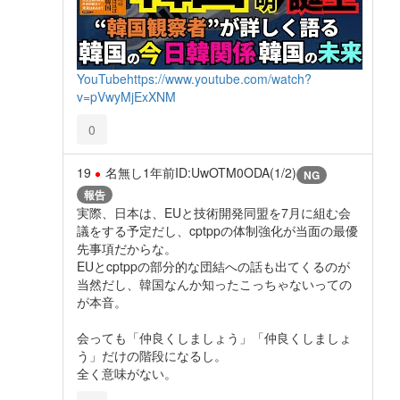
YouTube
https://www.youtube.com/watch?
v=pVwyMjExXNM
0
19
名無し
1年前
ID:UwOTM0ODA(1/2)
NG
報告
実際、日本は、EUと技術開発同盟を7月に組む会
議をする予定だし、cptppの体制強化が当面の最優
先事項だからな。
EUとcptppの部分的な団結への話も出てくるのが
当然だし、韓国なんか知ったこっちゃないっての
が本音。
会っても「仲良くしましょう」「仲良くしましょ
う」だけの階段になるし。
全く意味がない。