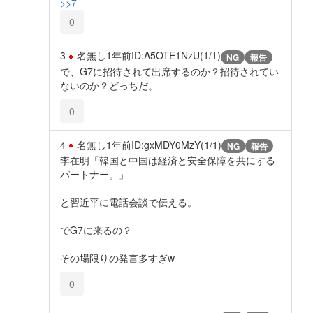
>>7
0
3
名無し
1年前
ID:A5OTE1NzU(1/1)
NG
報告
で、G7に招待されて出席するのか？招待されてい
ないのか？どっちだ。
0
4
名無し
1年前
ID:gxMDY0MzY(1/1)
NG
報告
李在明「韓国と中国は経済と安全保障を共にする
パートナー。」
と習近平に電話会談で伝える。
でG7に来るの？
その場限りの発言多すぎw
0