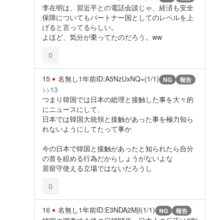
李在明は、習近平との電話会談じゃ、経済も安全
保障についてもパートナー国としてのレベルを上
げると言ってるらしい。
よほど、気分が乗ってたのだろう。ww
0
15
名無し
1年前
ID:A5NzUxNQ=(1/1)
NG
報告
>>13
つまり韓国では日本の総理と接触した事を大々的
にニュースにして、
日本では韓国大統領と接触があった事を極力知ら
れないようにしてたって事か
今の日本で韓国と接触があったと知られたら自分
の首を絞める行為だからしょうがないよな
居留守使える立場ではないだろうし
0
16
名無し
1年前
ID:E3NDA2MjI(1/1)
NG
報告