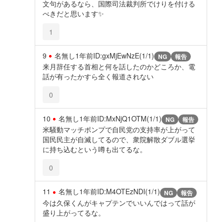
文句があるなら、国際司法裁判所でけりを付ける
べきだと思います✨️
1
9
名無し
1年前
ID:gxMjEwNzE(1/1)
NG
報告
来月辞任する首相と何を話したのかどころか、電
話が有ったかすら全く報道されない
0
10
名無し
1年前
ID:MxNjQ1OTM(1/1)
NG
報告
米騒動マッチポンプで自民党の支持率が上がって
国民民主が自滅してるので、衆院解散ダブル選挙
に持ち込むという噂も出てるな。
0
11
名無し
1年前
ID:M4OTEzNDI(1/1)
NG
報告
今は久保くんがキャプテンでいいんではって話が
盛り上がってるな。