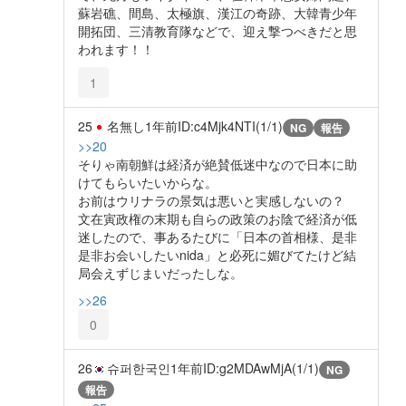
蘇岩礁、間島、太極旗、漢江の奇跡、大韓青少年
開拓団、三清教育隊などで、迎え撃つべきだと思
われます！！
1
25
名無し
1年前
ID:c4Mjk4NTI(1/1)
NG
報告
>>20
そりゃ南朝鮮は経済が絶賛低迷中なので日本に助
けてもらいたいからな。
お前はウリナラの景気は悪いと実感しないの？
文在寅政権の末期も自らの政策のお陰で経済が低
迷したので、事あるたびに「日本の首相様、是非
是非お会いしたいnida」と必死に媚びてたけど結
局会えずじまいだったしな。
>>26
0
26
슈퍼한국인
1年前
ID:g2MDAwMjA(1/1)
NG
報告