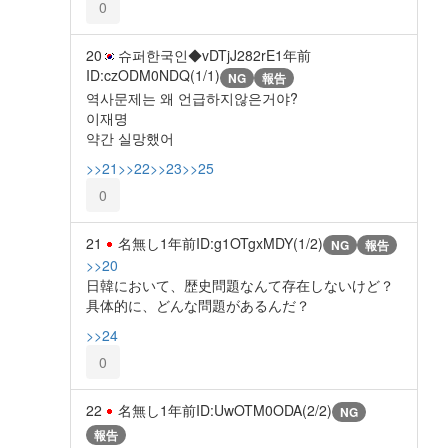
0
20
슈퍼한국인◆vDTjJ282rE
1年前
ID:czODM0NDQ(1/1)
NG
報告
역사문제는 왜 언급하지않은거야?
이재명
약간 실망했어
>>21
>>22
>>23
>>25
0
21
名無し
1年前
ID:g1OTgxMDY(1/2)
NG
報告
>>20
日韓において、歴史問題なんて存在しないけど？
具体的に、どんな問題があるんだ？
>>24
0
22
名無し
1年前
ID:UwOTM0ODA(2/2)
NG
報告