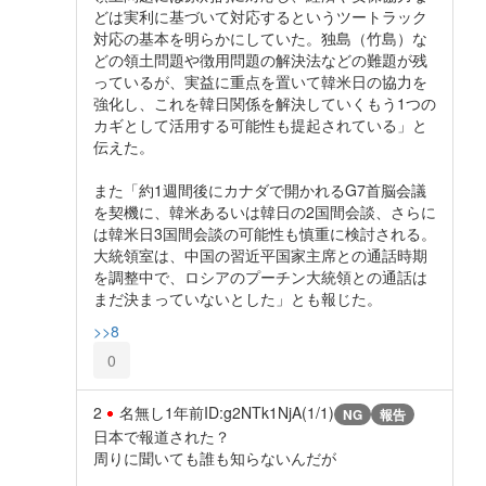
どは実利に基づいて対応するというツートラック
対応の基本を明らかにしていた。独島（竹島）な
どの領土問題や徴用問題の解決法などの難題が残
っているが、実益に重点を置いて韓米日の協力を
強化し、これを韓日関係を解決していくもう1つの
カギとして活用する可能性も提起されている」と
伝えた。
また「約1週間後にカナダで開かれるG7首脳会議
を契機に、韓米あるいは韓日の2国間会談、さらに
は韓米日3国間会談の可能性も慎重に検討される。
大統領室は、中国の習近平国家主席との通話時期
を調整中で、ロシアのプーチン大統領との通話は
まだ決まっていないとした」とも報じた。
>>8
0
2
名無し
1年前
ID:g2NTk1NjA(1/1)
NG
報告
日本で報道された？
周りに聞いても誰も知らないんだが