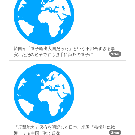
韓国が「養子輸出大国だった」という不都合すぎる事
実...ただの迷子ですら勝手に海外の養子に
3res
「反撃能力」保有を明記した日本、米国「積極的に歓
迎」ｖｓ中国「強く反発」
3res