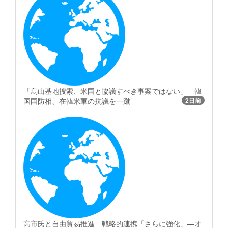
「烏山基地捜索、米国と協議すべき事案ではない」 韓
国国防相、在韓米軍の抗議を一蹴
2日前
高市氏と自由貿易推進 戦略的連携「さらに強化」―オ