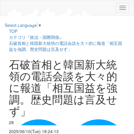
メ
ニ
ュ
Select Language
▼
ー
TOP
カテゴリ『政治・国際関係』
石破首相と韓国新大統領の電話会談を大々的に報道「相互国
益を強調。歴史問題は言及せず」
石破首相と韓国新大統
領の電話会談を大々的
に報道「相互国益を強
調。歴史問題は言及せ
ず」
28
2025/06/10(Tue) 18:24:13