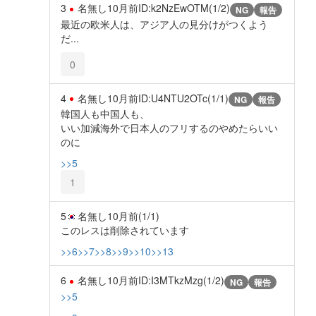
3
名無し
10月前
ID:k2NzEwOTM(1/2)
NG
報告
最近の欧米人は、アジア人の見分けがつくよう
だ...
0
4
名無し
10月前
ID:U4NTU2OTc(1/1)
NG
報告
韓国人も中国人も、
いい加減海外で日本人のフリするのやめたらいい
のに
>>5
1
5
名無し
10月前
(1/1)
このレスは削除されています
>>6
>>7
>>8
>>9
>>10
>>13
6
名無し
10月前
ID:I3MTkzMzg(1/2)
NG
報告
>>5