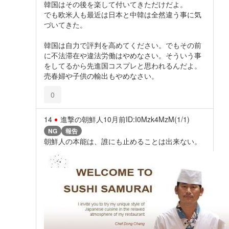
韓国はその後を楽して付いてきただけだよ。
でも欧米人も最近は日本と中韓は全然違う事に気
づいてきた。
韓国は自力で評判を高めてください。でもその前
に不法滞在や違法労働はやめなさい。そういう事
をしてるから先進国コスプレと思われるんだよ。
売春婦や子供の輸出もやめなさい。
0
14
進撃の朝鮮人
10月前
ID:I0Mzk4MzM(1/1)
NG
報告
朝鮮人の本能は、誰にも止めることは出来ない。