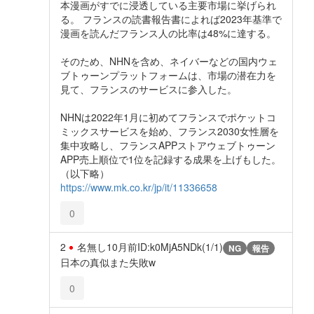
本漫画がすでに浸透している主要市場に挙げられ
る。 フランスの読書報告書によれば2023年基準で
漫画を読んだフランス人の比率は48%に達する。
そのため、NHNを含め、ネイバーなどの国内ウェ
ブトゥーンプラットフォームは、市場の潜在力を
見て、フランスのサービスに参入した。
NHNは2022年1月に初めてフランスでポケットコ
ミックスサービスを始め、フランス2030女性層を
集中攻略し、フランスAPPストアウェブトゥーン
APP売上順位で1位を記録する成果を上げもした。
（以下略）
https://www.mk.co.kr/jp/it/11336658
0
2
名無し
10月前
ID:k0MjA5NDk(1/1)
NG
報告
日本の真似また失敗w
0