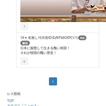
1
15
名無し
10月前
ID:EzNTk5ODY(1/1)
NG
報告
日本に擬態して生きる醜い韓国！
それが韓国の醜い歴史！
0
1
レス投稿
TOP
カテゴリ『ニュース』