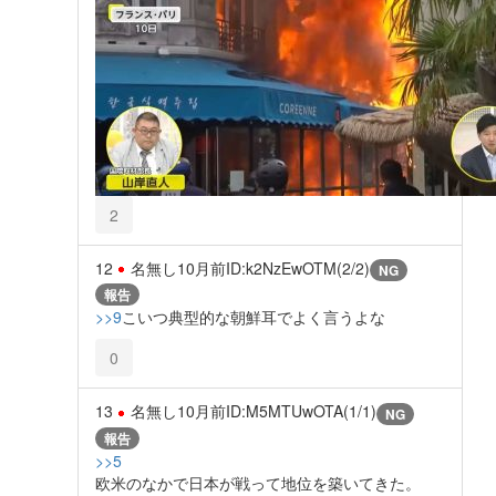
2
12
名無し
10月前
ID:k2NzEwOTM(2/2)
NG
報告
>>9
こいつ典型的な朝鮮耳でよく言うよな
0
13
名無し
10月前
ID:M5MTUwOTA(1/1)
NG
報告
>>5
欧米のなかで日本が戦って地位を築いてきた。