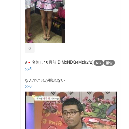
0
9
名無し
10月前
ID:MxNDQ4MzI(2/2)
NG
報告
>>5
なんでこれが貼れない
>>6