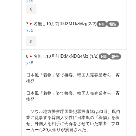
>>9
0
7
名無し
10月前
ID:I3MTkzMzg(2/2)
NG
報告
>>5
0
8
名無し
10月前
ID:MxNDQ4MzI(1/2)
NG
報告
>>5
日本風「着物」姿で接客、韓国人売春業者ら一斉
摘発
日本風「着物」姿で接客、韓国人売春業者ら一斉
摘発
ソウル地方警察庁国際犯罪捜査隊は23日、風俗
業に従事する韓国人女性に日本風の「着物」を着
せ、外国人を相手に売春をさせていた業者、ブロ
ーカーら80人余りが摘発された。