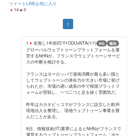
ツイート
LINE
お気に入り
14
0
1
1
名無し
1年前
ID:Y1ODUxNTA(1/1)
NG
報告
グローバルウェブトゥーンプラットフォームを運
営するNHNが、フランスでウェブトゥーンサービ
スの中断を検討する。
フランスはヨーロッパで漫画消費が最も多い国と
してウェブトゥーンの潜在力が大きい市場に挙げ
られたが、市場の遅い成長の中で韓国プラットフ
ォームが苦戦し、一つ二つと足を抜く雰囲気だ。
昨年はカカオピッコマがフランスに設立した欧州
現地法人を整理し、現地ウェブトゥーン事業を畳
んだことがある。
8日、情報技術(IT)業界によるとNHNがフランスで
運営するウェブトゥーンプラットフォーム「ポケ