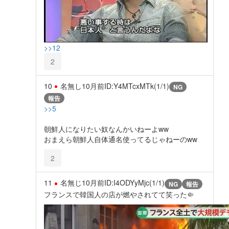
>>12
2
10
名無し
10月前
ID:Y4MTcxMTk(1/1)
NG
報告
>>5
朝鮮人になりたい奴なんかいねーよww
おまえら朝鮮人自体通名使ってるじゃねーのww
2
11
名無じ
10月前
ID:I4ODYyMjc(1/1)
NG
報告
フランスで韓国人の店が燃やされてて笑った🤏