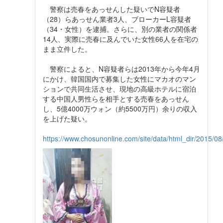
警察は売春をあっせんした疑いでN容疑者
（28）らあっせん業者3人、ブローカーL容疑者
（34・女性）を逮捕。さらに、別の業者の関係者
14人、実際に売春に及んでいた女性66人を在宅の
まま立件した。
警察によると、N容疑者らは2013年から今年4月
にかけ、韓国国内で募集した女性にマカオのマン
ションで共同生活させ、現地の高級ホテルに宿泊
する中国人男性らを相手とする売春をあっせん
し、5億4000万ウォン（約5500万円）余りの収入
を上げた疑い。
https://www.chosunonline.com/site/data/html_dir/2015/