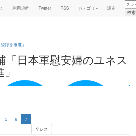
て
利用規約
Twitter
RSS
カテゴリ
設定
産登録を推進」
補「日本軍慰安婦のユネス
進」
5
6
7
全レス