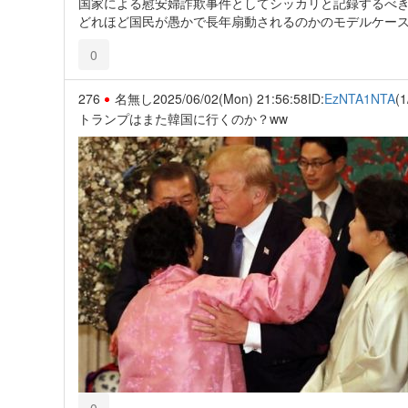
国家による慰安婦詐欺事件としてシッカリと記録するべ
どれほど国民が愚かで長年扇動されるのかのモデルケー
0
276
名無し
2025/06/02(Mon) 21:56:58
ID:
EzNTA1NTA
(1
トランプはまた韓国に行くのか？ww
0