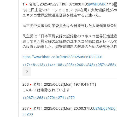
1
名無し
2025/05/29(Thu) 07:38:07
ID:
gwMjI0Mjk
(1/1)
"共に民主党"のイ・ジェミョン（李在明）大統領候補が
ユネスコ世界記憶遺産登録を推進すると述べた。
民主党中央選挙対策委員会は今日発刊した大統領選挙公
民主党は「日本軍慰安婦の記録物のユネスコ世界記憶遺
進してきた慰安婦の記録物のユネスコ登録に政府レベル
の設置も約束した。慰安婦問題の解決のための研究を活
https://www.khan.co.kr/article/202505281336001
>>7
>>8
>>13
>>14
>>108
>>225
>>246
>>248
>>257
>>258
>
2
266
名無し
2025/06/02(Mon) 19:19:41
(1/1)
このレスは削除されています
>>267
>>268
>>270
>>271
>>272
267
名無し
2025/06/02(Mon) 20:00:37
ID:
U2MDg3MDg
(
>>266