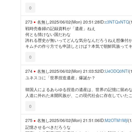
0
273
名無し
2025/06/02(Mon) 20:51:28
ID:
c3NTQxNTQ
(
戦時売春婦の記録資料が「遺産」ねえ
何とも情けない国だわな
誇れる歴史が無いってどんな気分なんだろうねえ想像付
キムチの作り方でも申請しとけば？本気で朝鮮民族って
0
274
名無し
2025/06/02(Mon) 21:03:52
ID:
U4ODQ0NTI
(
ユネスコに「世界捏造遺産」爆誕か？
韓国人によるあらゆる捏造の遺産は、世界の記憶に留め
人道に外れた未開民族が、この現代社会に存在していた
0
275
名無し
2025/06/02(Mon) 21:51:06
ID:
M2OTM1MjI
(1
記憶させるべきだろうな