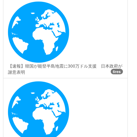
【速報】韓国が能登半島地震に300万ドル支援 日本政府が
謝意表明
6res