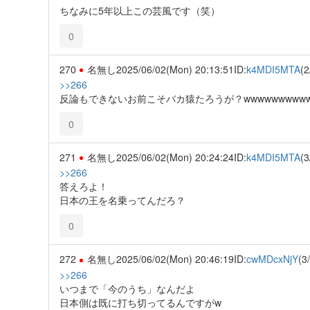
ちなみに5年以上この芸風です（笑）
0
270
名無し
2025/06/02(Mon) 20:13:51
ID:
k4MDI5MTA
(2
>>266
反論もできないお前こそバカ猿たろうが？wwwwwwwwwww
0
271
名無し
2025/06/02(Mon) 20:24:24
ID:
k4MDI5MTA
(3
>>266
答えろよ！
日本の王を名乗ってんだろ？
0
272
名無し
2025/06/02(Mon) 20:46:19
ID:
cwMDcxNjY
(3
>>266
いつまで「今のうち」なんだよ
日本側は既に打ち切ってるんですがw