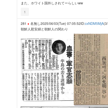
また、ホワイト国外しされてーらしいww
1
281
名無し
2025/06/03(Tue) 07:05:52
ID:
cxNDM5MjA
(3/
朝鮮人慰安婦と朝鮮人の関わり