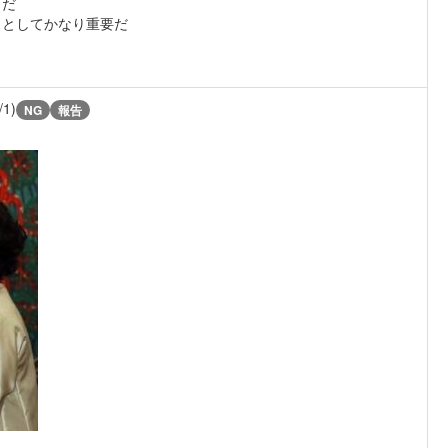
きだ
スとしてかなり重要だ
/1)
NG
報告