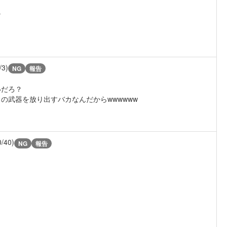
な
/3)
NG
報告
いだろ？
の武器を放り出すバカなんだからwwwwww
0/40)
NG
報告