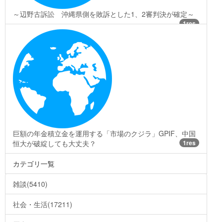
～辺野古訴訟 沖縄県側を敗訴とした1、2審判決が確定～
1res
巨額の年金積立金を運用する「市場のクジラ」GPIF、中国
恒大が破綻しても大丈夫？
1res
カテゴリ一覧
雑談(5410)
社会・生活(17211)