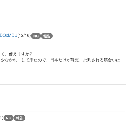
ODQxMDU
(12/16)
NG
報告
て、使えますか?
れ少なかれ、して来たので、日本だけが殊更、批判される筋合いは
1)
NG
報告