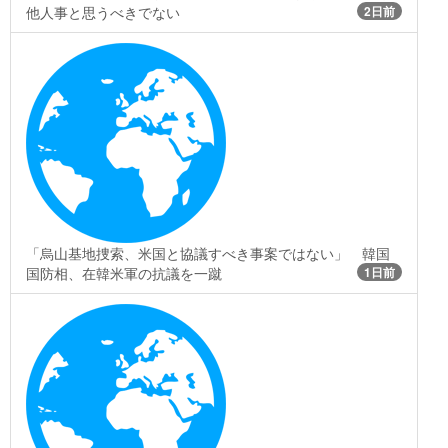
他人事と思うべきでない
2日前
「烏山基地捜索、米国と協議すべき事案ではない」 韓国
国防相、在韓米軍の抗議を一蹴
1日前