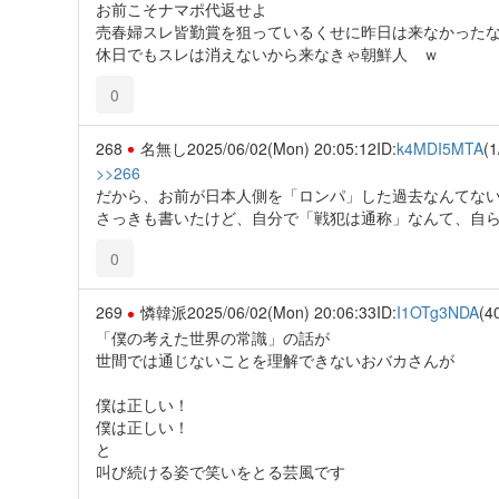
お前こそナマポ代返せよ
売春婦スレ皆勤賞を狙っているくせに昨日は来なかった
休日でもスレは消えないから来なきゃ朝鮮人 ｗ
0
268
名無し
2025/06/02(Mon) 20:05:12
ID:
k4MDI5MTA
(1
>>266
だから、お前が日本人側を「ロンパ」した過去なんてな
さっきも書いたけど、自分で「戦犯は通称」なんて、自ら
0
269
憐韓派
2025/06/02(Mon) 20:06:33
ID:
I1OTg3NDA
(4
「僕の考えた世界の常識」の話が
世間では通じないことを理解できないおバカさんが
僕は正しい！
僕は正しい！
と
叫び続ける姿で笑いをとる芸風です