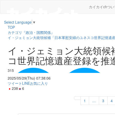
カイカイchつい
Select Language
▼
TOP
カテゴリ『政治・国際関係』
イ・ジェミョン大統領候補「日本軍慰安婦のユネスコ世界記憶遺
イ・ジェミョン大統領候
コ世界記憶遺産登録を推
315
2025/05/29(Thu) 07:38:06
ツイート
LINE
お気に入り
238
6
1
…
3
4