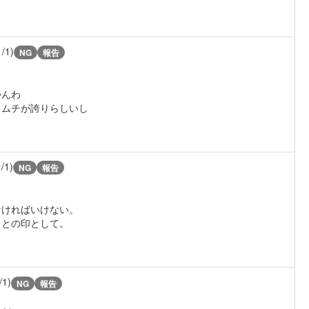
1/1)
NG
報告
かんわ
キムチが誇りらしいし
1/1)
NG
報告
なければいけない。
ことの印として。
/1)
NG
報告