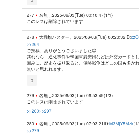
277
名無し
2025/06/03(Tue) 00:10:47
(1/1)
このレスは削除されています
278
太極旗バスター。
2025/06/03(Tue) 00:20:32
ID:
cz
>>264
ご投稿、ありがとうございました😊
其れなら、通化事件や韓国軍慰安婦などは外交カードとし
因みに、歴史を振り返ると、侵略戦争はどこの国も多か
無いと思われます。
0
279
名無し
2025/06/03(Tue) 06:53:49
(1/3)
このレスは削除されています
>>280
>>297
280
名無し
2025/06/03(Tue) 07:03:21
ID:
M3MjY5Mzk
(1/
>>279