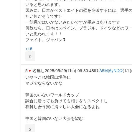
いると思われます。
因みに、日本がベストエイトの壁を突破するには、選手
たい何だそうです✨️
一筋縄ではいかないみたいですが望みはあります☆
何故なら、日本はスペイン、ブラジル、ドイツなどのワ
いと思われます！！
ファイト、ジャパン❢
>>6
0
5
名無し
2025/05/29(Thu) 09:30:48
ID:
A5MjAyNDQ
(1/1)
いや〜これ韓国出場停止
マジでならないかな
韓国のいないワールドカップ
試合に勝っても負けても相手をリスペクトし
称賛し合う実に清々しい大会になるよね
中国と韓国のいない大会を望む
2