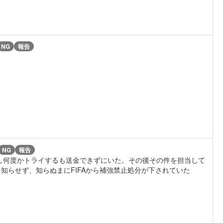
NG
報告
NG
報告
生し何度かトライするも送金できずにいた。その後その件を担当して
知らせず、知らぬまにFIFAから補強禁止処分が下されていた