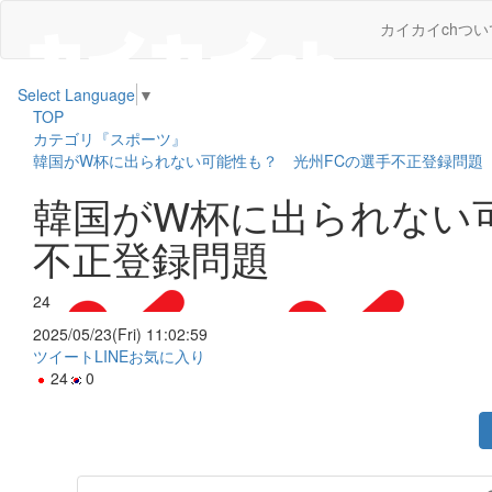
カイカイchつい
Select Language
▼
TOP
カテゴリ『スポーツ』
韓国がW杯に出られない可能性も？ 光州FCの選手不正登録問題
韓国がW杯に出られない
不正登録問題
24
2025/05/23(Fri) 11:02:59
ツイート
LINE
お気に入り
24
0