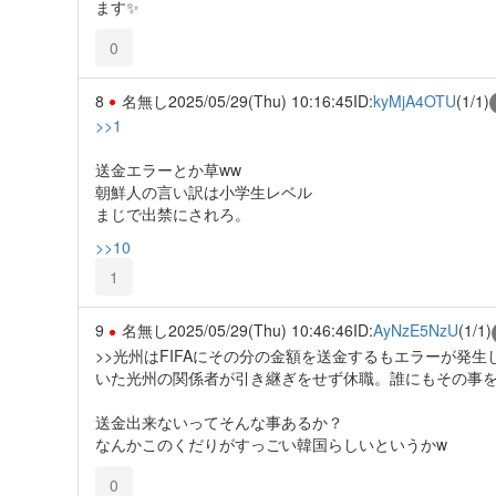
ます✨️
0
8
名無し
2025/05/29(Thu) 10:16:45
ID:
kyMjA4OTU
(1/1)
>>1
送金エラーとか草ww
朝鮮人の言い訳は小学生レベル
まじで出禁にされろ。
>>10
1
9
名無し
2025/05/29(Thu) 10:46:46
ID:
AyNzE5NzU
(1/1)
>>光州はFIFAにその分の金額を送金するもエラーが発
いた光州の関係者が引き継ぎをせず休職。誰にもその事を
送金出来ないってそんな事あるか？
なんかこのくだりがすっごい韓国らしいというかw
0