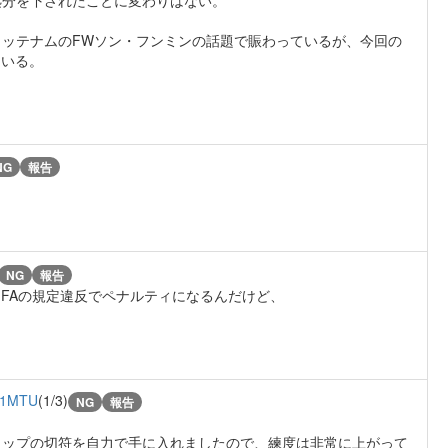
ッテナムのFWソン・フンミンの話題で賑わっているが、今回の
ている。
NG
報告
NG
報告
IFAの規定違反でペナルティになるんだけど、
c1MTU
(1/3)
NG
報告
カップの切符を自力で手に入れましたので、練度は非常に上がって