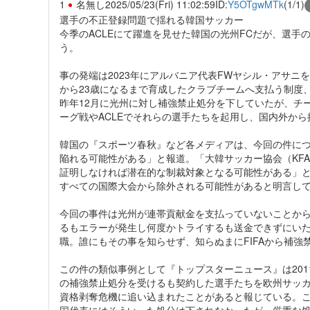
1
名無し
2025/05/23(Fri) 11:02:59
ID:
Y5OTgwMTk
(1/1)
選手の不正登録問題で揺れる韓国サッカー
今季のACLEにて躍進を見せた韓国の光州FCだが、選
う。
事の発端は2023年にアルバニア代表FWヤシル・アサニ
から23歳になるまで育成したクラブチームへ支払う制度、
昨年12月に光州に対し補強禁止処分を下していたが、チ
ーグ戦やACLEでそれらの選手たちを起用し、国内外か
韓国の『スポーツ春秋』など各メディアは、今回の件につ
陥れる可能性がある」と報道。「大韓サッカー協会（KFA
証明しなければ潜在的な制裁対象となる可能性がある」と
すべての国際大会から除外される可能性があると明言し
今回の事件は光州が連帯貢献金を支払っていないことから途
るもエラーが発生し何度かトライするも送金できずにい
職。誰にもその事を知らせず、知らぬまにFIFAから補強
この件の類似事例として『トップスターニュース』は201
の補強禁止処分を受けるも契約した選手たちを欧州サッカー
資格剥奪危機に追い込まれたことがあると報じている。こ
国代表にはそういった処分は下されなかったが、厳重な