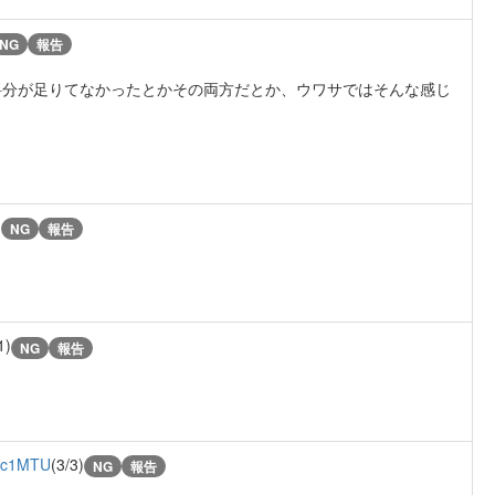
NG
報告
料分が足りてなかったとかその両方だとか、ウワサではそんな感じ
)
NG
報告
1)
NG
報告
jc1MTU
(3/3)
NG
報告