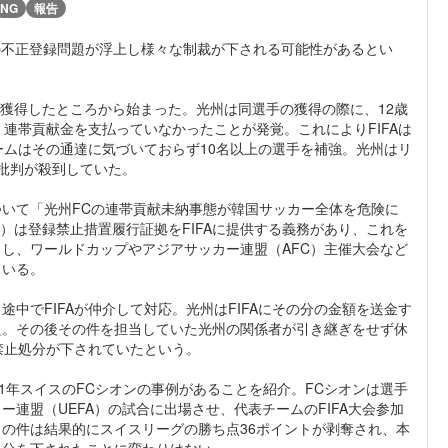
NG
報告
手の不正登録問題が浮上し様々な制裁が下される可能性があるとい
を獲得したところから始まった。光州は同選手の獲得の際に、12歳
連帯貢献金を支払っていなかったことが発覚。これによりFIFAは
ームはその通達に気づいておらず10名以上の選手を補強。光州はリ
ら批判が殺到していた。
いて「光州FCの連帯貢献未納事態が韓国サッカー全体を危険に
）は登録禁止措置履行証拠をFIFAに提供する義務があり、これを
し、ワールドカップやアジアサッカー連盟（AFC）主催大会など
ている。
中でFIFAが仲介して対応。光州はFIFAにその分の金額を送金す
た。その後その件を担当していた光州の関係者が引き継ぎをせず休
禁止処分が下されていたという。
1年スイスのFCシオンの事例があることを紹介。FCシオンは選手
連盟（UEFA）の試合に出場させ、代表チームのFIFA大会参加
の件は結果的にスイスリーグの勝ち点36ポイントが剥奪され、本
処分を下されたことに変わりはない。