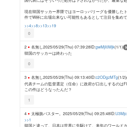
現在韓国サッカー界隈ではヨーロッパリーグを優勝したト
件でW杯に出場出来ない可能性もあるとして注目を集め
>>4
>>8
>>13
>>19
0
2
名無し
2025/05/29(Thu) 07:39:28
ID:
gwMjI0Mjk
(1/1)
韓国のサッカーは終わった
0
3
名無し
2025/05/29(Thu) 09:13:40
ID:
c2ODgzMTg
(1/2)
代表チームの監督選定（任命）に政府が口出しするのはF
この件はどうなったんだ？
1
4
太極旗バスター。
2025/05/29(Thu) 09:25:48
ID:
U3Mj
>>1
韓国と違って、日本は世界に先駆けて、来年のワールド