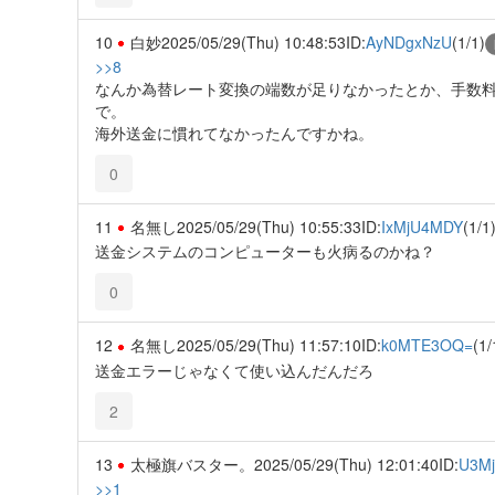
10
白妙
2025/05/29(Thu) 10:48:53
ID:
AyNDgxNzU
(1/1)
>>8
なんか為替レート変換の端数が足りなかったとか、手数
で。
海外送金に慣れてなかったんですかね。
0
11
名無し
2025/05/29(Thu) 10:55:33
ID:
IxMjU4MDY
(1/1
送金システムのコンピューターも火病るのかね？
0
12
名無し
2025/05/29(Thu) 11:57:10
ID:
k0MTE3OQ=
(1/
送金エラーじゃなくて使い込んだんだろ
2
13
太極旗バスター。
2025/05/29(Thu) 12:01:40
ID:
U3M
>>1