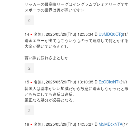
サッカーの最高峰リーグはイングラムプレミアリーグで
スポーツの世界は奥が深いです✨️
0
14
名無し
2025/05/29(Thu) 12:55:34
ID:
U3MDQ0OTg
(1/
送金エラーが出てもこういうものって連絡して何とかす
大金が動いているんだし
言い訳お疲れさまとしか
2
15
名無し
2025/05/29(Thu) 13:10:35
ID:
EzODkxNTk
(1/1
韓国人は基本がいい加減だから故意に送金しなかったと
どちらにしても違反は違反。
厳正なる処分が必要となる。
2
16
名無し
2025/05/29(Thu) 14:55:27
ID:
M5MDcxNTA
(1/