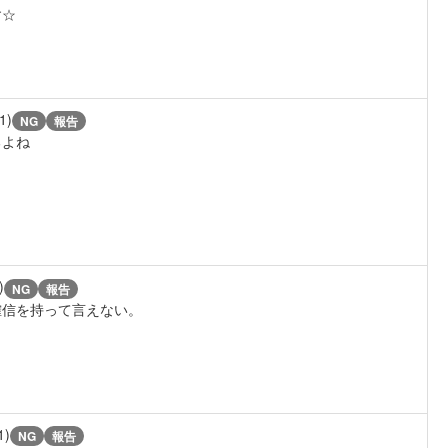
す☆
1)
NG
報告
るよね
)
NG
報告
確信を持って言えない。
1)
NG
報告