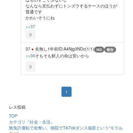
なんなら支払わずにトンズラするケースのほうが
普通です
かわいそうにね
>>37
0
37
名無し
1年前
ID:A4Njg3NDc(1/1)
NG
報告
>>36
そもそも鮮人の命は安いから
0
1
レス投稿
TOP
カテゴリ『社会・生活』
無免許運転で命奪い、病院でTikTokダンス撮影という“モラル