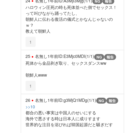
24
名無し
1年前
ID:A3MjI3Mjg(1/1)
NG
報告
ハロウィン圧死の時も死体並べた側でセックス！
って叫びながら踊ってたし、
朝鮮人に伝わる復活の儀式とかなんじゃないの
ｗ？
教えて朝鮮人
1
25
名無し
1年前
ID:E3Mjc0MDI(1/1)
NG
報告
死体から金品剥ぎ取り、セックスダンスww
朝鮮人www
1
26
名無し
1年前
ID:g3MjQ1MDg(1/1)
NG
報告
>>10
都合の悪い事実は中国人のせいにする
海外で悪さする時は日本人に成りすます
世界的な注目を浴びれば韓国起源だと騒ぎだす