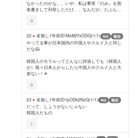
なかったのかな。。いや、私は事実『のみ』を箇
条書きして列挙しただけ、、なんだが。たぶん…
0
22
名無し
1年前
ID:MxMjYxODQ(1/1)
NG
報告
やってる事が日本国内の中国人やクルド人と同じ
だな🤗
韓国人のモラルってどんなに誇張しても（韓国人
が）我々日本人からしたら中国人やクルド人と大
差ない！🫵
0
23
名無し
1年前
ID:IyODk2NzQ(1/1)
NG
報告
だって、しょうがないじゃない
韓国人だもの
1