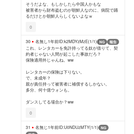
そうだよな、もしかしたら中国人かもな
被害者から財布盗むのが朝鮮人なのに、病院で踊
るだけとか朝鮮人らしくないよなｗ
0
30
名無し
1年前
ID:k2MDYzMzE(1/1)
NG
報告
これ、レンタカーを免許持ってる奴が借りて、契
約者じゃない人間が起こした事故だろ？
保険適用外じゃんね。ww
レンタカーの保険は下りない。
で、未成年？
親が責任持って被害者に補償するしかない。
多分、何十億ウォンも。
ダンスしてる場合か？ww
0
31
名無じ
1年前
ID:U0NDUzMTY(1/1)
NG