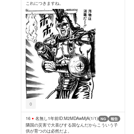
これにつきますね。
0
16
名無し
1年前
ID:M2MDAwMjA(1/1)
NG
報告
隣国の災害で大喜びする国なんだからこういう子
供が育つのは必然だよ。