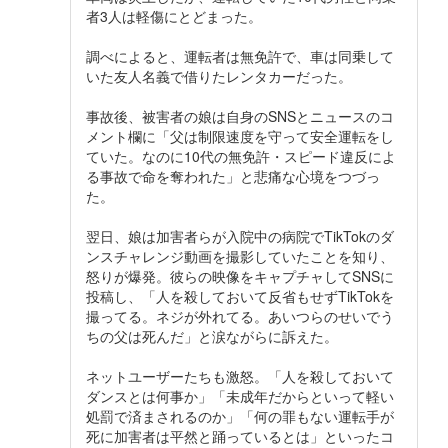
者3人は軽傷にとどまった。
調べによると、運転者は無免許で、車は同乗して
いた友人名義で借りたレンタカーだった。
事故後、被害者の娘は自身のSNSとニュースのコ
メント欄に「父は制限速度を守って安全運転をし
ていた。なのに10代の無免許・スピード違反によ
る事故で命を奪われた」と悲痛な心境をつづっ
た。
翌日、娘は加害者らが入院中の病院でTikTokのダ
ンスチャレンジ動画を撮影していたことを知り、
怒りが爆発。彼らの映像をキャプチャしてSNSに
投稿し、「人を殺しておいて反省もせずTikTokを
撮ってる。ネジが外れてる。あいつらのせいでう
ちの父は死んだ」と涙ながらに訴えた。
ネットユーザーたちも激怒。「人を殺しておいて
ダンスとは何事か」「未成年だからといって軽い
処罰で済まされるのか」「何の罪もない運転手が
死に加害者は平然と踊っているとは」といったコ