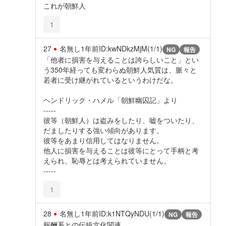
これが朝鮮人
1
27
名無し
1年前
ID:kwNDkzMjM(1/1)
NG
報告
「他者に損害を与えることは誇らしいこと」とい
う350年経っても変わらぬ朝鮮人気質は、脈々と
若者に受け継がれているというわけだな。
ヘンドリック・ハメル「朝鮮幽囚記」より
-----
彼等（朝鮮人）は盗みをしたり、嘘をついたり、
だましたりする強い傾向があります。
彼等をあまり信用してはなりません。
他人に損害を与えることは彼等にとって手柄と考
えられ、恥辱とは考えられていません。
-----
1
28
名無し
1年前
ID:k1NTQyNDU(1/1)
NG
報告
報酬系との伝統文化関連、