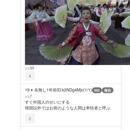
>>35
4
19
名無し
1年前
ID:k2NDg4Mjc(1/1)
NG
報告
>>7
すぐ外国人のせいにする
韓国以外ではお前のような人間は卑怯者と呼ぶ
2