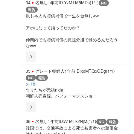
34
名無し
1年前
ID:YzMTM5MDc(1/1)
NG
報告
親も本人も賠償補償で一生を台無しww
アホになって踊ってたのか？
仲間内でも賠償補償の負担分担で揉めるんだろう
なww
0
35
グレート朝鮮人
1年前
ID:k0MTQ5ODg(1/1)
NG
報告
>>18
ウリたちが元祖nida
朝鮮人売春婦、パフォーマンスショー
0
36
名無し
1年前
ID:A1MTk2NjM(1/1)
NG
報告
韓国では、交通事故による死亡被害者への賠償金
はものすごく少ないし