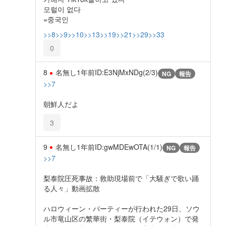
모럴이 없다
=중국인
>>8
>>9
>>10
>>13
>>19
>>21
>>29
>>33
0
8
名無し
1年前
ID:E3NjMxNDg(2/3)
NG
報告
>>7
朝鮮人だよ
3
9
名無し
1年前
ID:gwMDEwOTA(1/1)
NG
報告
>>7
梨泰院圧死事故：救助現場前で「大騒ぎで歌い踊
る人々」動画拡散
ハロウィーン・パーティーが行われた29日、ソウ
ル市竜山区の繁華街・梨泰院（イテウォン）で発