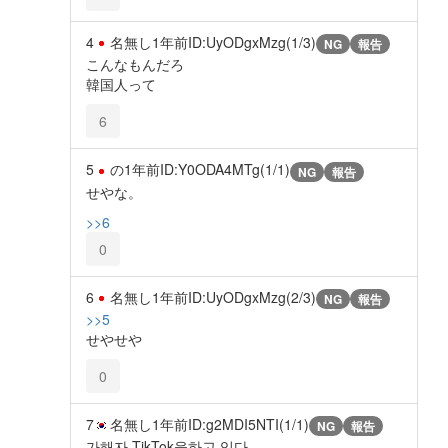
4
名無し
1年前
ID:UyODgxMzg(1/3)
NG
報告
こんなもんだろ
韓国人って
6
5
の
1年前
ID:Y0ODA4MTg(1/1)
NG
報告
せやな。
>>6
0
6
名無し
1年前
ID:UyODgxMzg(2/3)
NG
報告
>>5
せやせや
0
7
名無し
1年前
ID:g2MDI5NTI(1/1)
NG
報告
가해자 TikTok을하고 있다