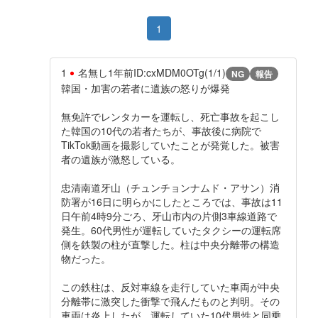
1
1
名無し
1年前
ID:cxMDM0OTg(1/1)
NG
報告
韓国・加害の若者に遺族の怒りが爆発
無免許でレンタカーを運転し、死亡事故を起こし
た韓国の10代の若者たちが、事故後に病院で
TikTok動画を撮影していたことが発覚した。被害
者の遺族が激怒している。
忠清南道牙山（チュンチョンナムド・アサン）消
防署が16日に明らかにしたところでは、事故は11
日午前4時9分ごろ、牙山市内の片側3車線道路で
発生。60代男性が運転していたタクシーの運転席
側を鉄製の柱が直撃した。柱は中央分離帯の構造
物だった。
この鉄柱は、反対車線を走行していた車両が中央
分離帯に激突した衝撃で飛んだものと判明。その
車両は炎上したが、運転していた10代男性と同乗