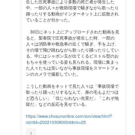
生した圧死事故により多数の死亡者が発生した
中、一部の人々が救助現場で騒ぎながら歌ったり
踊ったりする動画がインターネット上に拡散され
ていることが分かった。
30日にネット上にアップロードされた動画を見
ると、梨泰院で圧死事故が発生した時、一部の
人々は消防車や救急車の近くで騒ぎ、手を上げ、
その場で飛び跳ねながら歌ったり踊ったりしてい
る。中にはシャボン玉が出てくるピストル型のお
もちゃを使っている姿も見られる。現場に集まっ
た人々たちは笑いながら事故現場をスマートフォ
ンのカメラで撮影していた。
こうした動画をネットで見た人々は「事故現場で
歌ったり踊ったりするなんて、身の毛もよだつほ
ど恐ろしい」「信じられない光景だ」「これぞ地
獄だ」などの反応を見せている。
https://www.chosunonline.com/svc/view.html?
contid=2022103080004&no=25
1