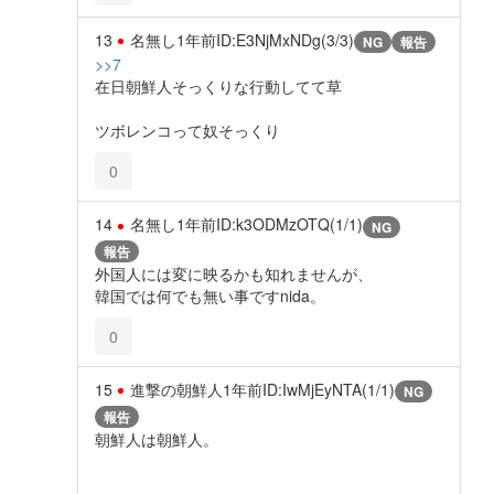
13
名無し
1年前
ID:E3NjMxNDg(3/3)
NG
報告
>>7
在日朝鮮人そっくりな行動してて草
ツボレンコって奴そっくり
0
14
名無し
1年前
ID:k3ODMzOTQ(1/1)
NG
報告
外国人には変に映るかも知れませんが、
韓国では何でも無い事ですnida。
0
15
進撃の朝鮮人
1年前
ID:IwMjEyNTA(1/1)
NG
報告
朝鮮人は朝鮮人。