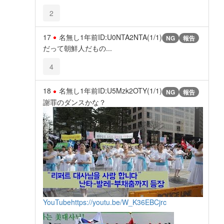
2
17
名無し
1年前
ID:U0NTA2NTA(1/1)
NG
報告
だって朝鮮人だもの...
4
18
名無し
1年前
ID:U5Mzk2OTY(1/1)
NG
報告
謝罪のダンスかな？
YouTube
https://youtu.be/W_K36EBCjrc