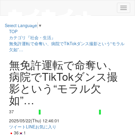
メ
ニ
ュ
Select Language
▼
ー
TOP
カテゴリ『社会・生活』
無免許運転で命奪い、病院でTikTokダンス撮影という“モラル
欠如”…
無免許運転で命奪い、
病院でTikTokダンス撮
影という“モラル欠
如”…
37
2025/05/22(Thu) 12:46:01
ツイート
LINE
お気に入り
36
1