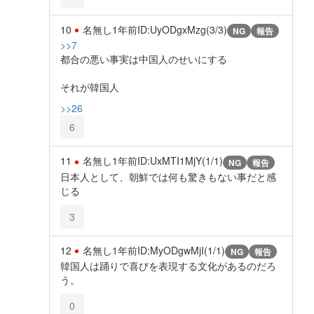
10
名無し
1年前
ID:UyODgxMzg(3/3)
NG
報告
>>7
都合の悪い事実は中国人のせいにする
それが韓国人
>>26
6
11
名無し
1年前
ID:UxMTI1MjY(1/1)
NG
報告
日本人として、朝鮮では何も驚きもない事だと感
じる
3
12
名無し
1年前
ID:MyODgwMjI(1/1)
NG
報告
韓国人は踊りで喜びを表現する文化があるのだろ
う。
0