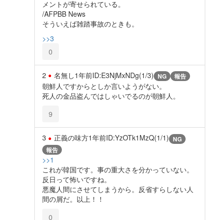
メントが寄せられている。
/AFPBB News
そういえば雑踏事故のときも。
>>3
0
2
名無し
1年前
ID:E3NjMxNDg(1/3)
NG
報告
朝鮮人ですからとしか言いようがない。
死人の金品盗んではしゃいでるのが朝鮮人。
9
3
正義の味方
1年前
ID:YzOTk1MzQ(1/1)
NG
報告
>>1
これが韓国です。事の重大さを分かっていない。
反日って怖いですね。
悪魔人間にさせてしまうから。反省すらしない人
間の屑だ。以上！！
0