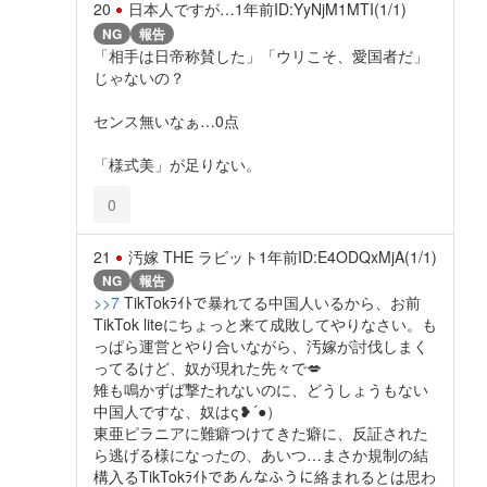
20
日本人ですが…
1年前
ID:YyNjM1MTI(1/1)
NG
報告
「相手は日帝称賛した」「ウリこそ、愛国者だ」
じゃないの？
センス無いなぁ…0点
「様式美」が足りない。
0
21
汚嫁 THE ラビット
1年前
ID:E4ODQxMjA(1/1)
NG
報告
>>7
TikTokﾗｲﾄで暴れてる中国人いるから、お前
TikTok liteにちょっと来て成敗してやりなさい。も
っぱら運営とやり合いながら、汚嫁が討伐しまく
ってるけど、奴が現れた先々で💋
雉も鳴かずば撃たれないのに、どうしょうもない
中国人ですな、奴はς❥´●）
東亜ピラニアに難癖つけてきた癖に、反証された
ら逃げる様になったの、あいつ…まさか規制の結
構入るTikTokﾗｲﾄであんなふうに絡まれるとは思わ