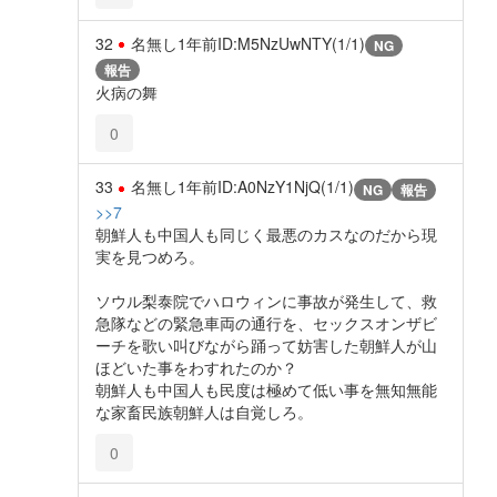
32
名無し
1年前
ID:M5NzUwNTY(1/1)
NG
報告
火病の舞
0
33
名無し
1年前
ID:A0NzY1NjQ(1/1)
NG
報告
>>7
朝鮮人も中国人も同じく最悪のカスなのだから現
実を見つめろ。
ソウル梨泰院でハロウィンに事故が発生して、救
急隊などの緊急車両の通行を、セックスオンザビ
ーチを歌い叫びながら踊って妨害した朝鮮人が山
ほどいた事をわすれたのか？
朝鮮人も中国人も民度は極めて低い事を無知無能
な家畜民族朝鮮人は自覚しろ。
0