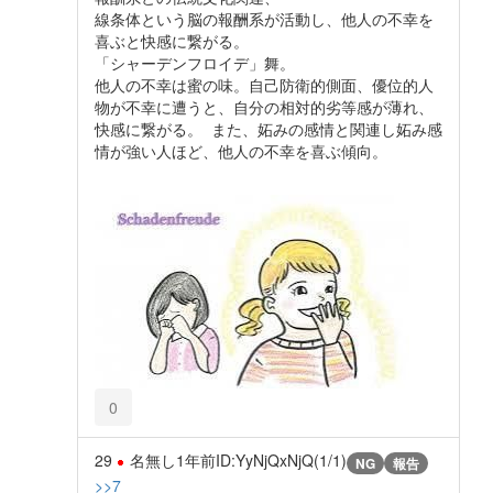
線条体という脳の報酬系が活動し、他人の不幸を
喜ぶと快感に繋がる。
「シャーデンフロイデ」舞。
他人の不幸は蜜の味。自己防衛的側面、優位的人
物が不幸に遭うと、自分の相対的劣等感が薄れ、
快感に繋がる。 また、妬みの感情と関連し妬み感
情が強い人ほど、他人の不幸を喜ぶ傾向。
0
29
名無し
1年前
ID:YyNjQxNjQ(1/1)
NG
報告
>>7