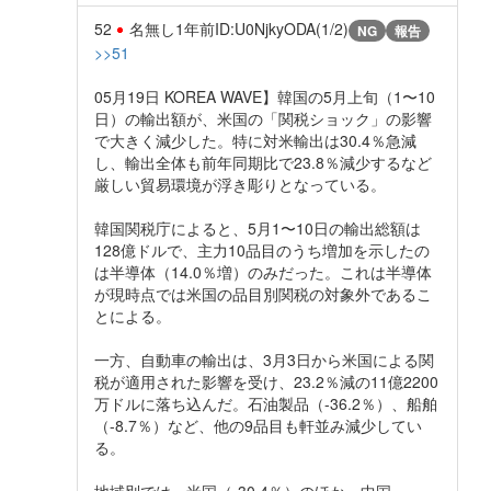
52
名無し
1年前
ID:U0NjkyODA(1/2)
NG
報告
>>51
05月19日 KOREA WAVE】韓国の5月上旬（1〜10
日）の輸出額が、米国の「関税ショック」の影響
で大きく減少した。特に対米輸出は30.4％急減
し、輸出全体も前年同期比で23.8％減少するなど
厳しい貿易環境が浮き彫りとなっている。
韓国関税庁によると、5月1〜10日の輸出総額は
128億ドルで、主力10品目のうち増加を示したの
は半導体（14.0％増）のみだった。これは半導体
が現時点では米国の品目別関税の対象外であるこ
とによる。
一方、自動車の輸出は、3月3日から米国による関
税が適用された影響を受け、23.2％減の11億2200
万ドルに落ち込んだ。石油製品（-36.2％）、船舶
（-8.7％）など、他の9品目も軒並み減少してい
る。