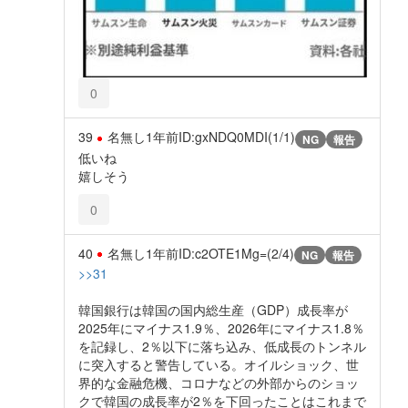
0
39
名無し
1年前
ID:gxNDQ0MDI(1/1)
NG
報告
低いね
嬉しそう
0
40
名無し
1年前
ID:c2OTE1Mg=(2/4)
NG
報告
>>31
韓国銀行は韓国の国内総生産（GDP）成長率が
2025年にマイナス1.9％、2026年にマイナス1.8％
を記録し、2％以下に落ち込み、低成長のトンネル
に突入すると警告している。オイルショック、世
界的な金融危機、コロナなどの外部からのショッ
クで韓国の成長率が2％を下回ったことはこれまで