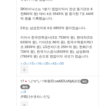
SK하이닉스는 1분기 영업이익이 전년 동기(2조 8
천860억 원) 대비 4조 5545억 원 증가한 7조 4405
억 원을 기록했습니다.
2위는 삼성전자로 6조 6853억 원이었습니다.
이어서 한국전력공사(3조 7536억 원), 현대차(3조
6336억 원), 기아(3조 86억 원), 한국수력원자력(1
조 2839억 원), LG전자(1조 2591억 원), 한화(1조
726억 원), 한국가스공사(8339억 원), 삼성화재
(7924억 원) 순으로 영업이익 규모가 컸습니다.
>>3
>>15
>>16
>>35
>>43
>>50
0
17
＼(^o^)／
1年前
ID:cwMDUxNjA(2/2)
NG
報告
>>9
夕焼けがきれいだな
0