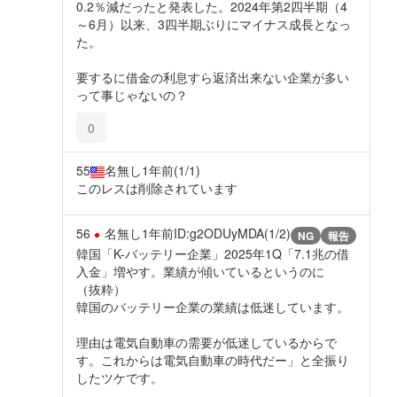
0.2％減だったと発表した。2024年第2四半期（4
～6月）以来、3四半期ぶりにマイナス成長となっ
た。
要するに借金の利息すら返済出来ない企業が多い
って事じゃないの？
0
55
名無し
1年前
(1/1)
このレスは削除されています
56
名無し
1年前
ID:g2ODUyMDA(1/2)
NG
報告
韓国「K-バッテリー企業」2025年1Q「7.1兆の借
入金」増やす。業績が傾いているというのに
（抜粋）
韓国のバッテリー企業の業績は低迷しています。
理由は電気自動車の需要が低迷しているからで
す。これからは電気自動車の時代だー」と全振り
したツケです。