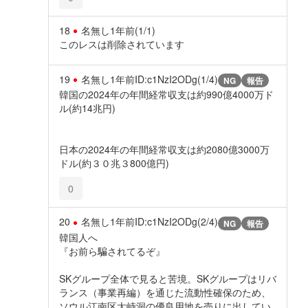
18
名無し
1年前
(1/1)
このレスは削除されています
19
名無し
1年前
ID:c1NzI2ODg(1/4)
NG
報告
韓国の2024年の年間経常収支は約990億4000万ド
ル(約14兆円)
日本の2024年の年間経常収支は約2080億3000万
ドル(約３０兆３800億円)
0
20
名無し
1年前
ID:c1NzI2ODg(2/4)
NG
報告
韓国人へ
『お前ら騙されてるぞ』
SKグループ全体で見ると苦境。SKグループはリバ
ランス（事業再編）を通じた流動性確保のため、
ソウル江南区大峙洞の優良用地を売りに出してい