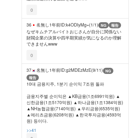
0
36
名無し
1年前
ID:k4ODIyMg=(1/1)
NG
報告
なぜキムチアルバイトおじさんが自分に関係ない
財閥企業の決算や四半期実績が気になるのか理解
できませんwww
0
37
名無し
1年前
ID:g2MDEzMzE(9/11)
NG
報告
10대 금융지주, 1분기 순이익 7조원 돌파
금융지주별 순이익은 ▲KB금융(1조6991억원) ▲
신한금융(1조5170억원) ▲하나금융(1조1384억원)
▲NH농협금융(7140억원) ▲우리금융(6535억원)
▲메리츠금융(6208억원) ▲한국투자금융(4593억
원) 등이다.
>>41