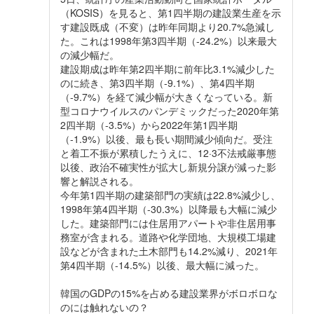
（KOSIS）を見ると、第1四半期の建設業生産を示
す建設既成（不変）は昨年同期より20.7%急減し
た。これは1998年第3四半期（-24.2%）以来最大
の減少幅だ。
建設期成は昨年第2四半期に前年比3.1%減少した
のに続き、第3四半期（-9.1%）、第4四半期
（-9.7%）を経て減少幅が大きくなっている。新
型コロナウイルスのパンデミックだった2020年第
2四半期（-3.5%）から2022年第1四半期
（-1.9%）以後、最も長い期間減少傾向だ。受注
と着工不振が累積したうえに、12·3不法戒厳事態
以後、政治不確実性が拡大し新規分譲が減った影
響と解説される。
今年第1四半期の建築部門の実績は22.8%減少し、
1998年第4四半期（-30.3%）以降最も大幅に減少
した。建築部門には住居用アパートや非住居用事
務室が含まれる。道路や化学団地、大規模工場建
設などが含まれた土木部門も14.2%減り、2021年
第4四半期（-14.5%）以後、最大幅に減った。
韓国のGDPの15%を占める建設業界がボロボロな
のには触れないの？