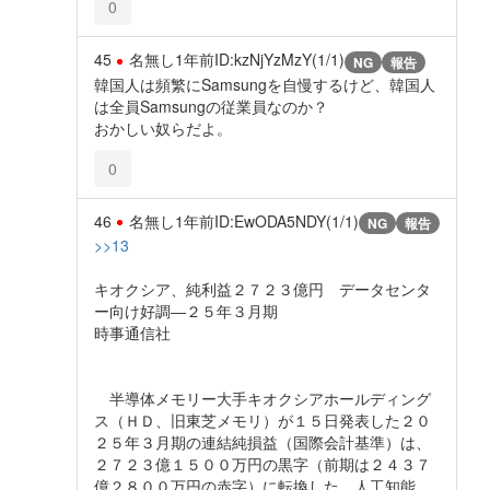
0
45
名無し
1年前
ID:kzNjYzMzY(1/1)
NG
報告
韓国人は頻繁にSamsungを自慢するけど、韓国人
は全員Samsungの従業員なのか？
おかしい奴らだよ。
0
46
名無し
1年前
ID:EwODA5NDY(1/1)
NG
報告
>>13
キオクシア、純利益２７２３億円 データセンタ
ー向け好調―２５年３月期
時事通信社
半導体メモリー大手キオクシアホールディング
ス（ＨＤ、旧東芝メモリ）が１５日発表した２０
２５年３月期の連結純損益（国際会計基準）は、
２７２３億１５００万円の黒字（前期は２４３７
億２８００万円の赤字）に転換した。人工知能