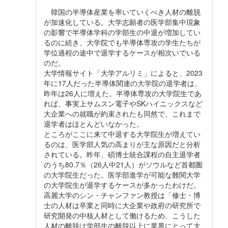
韓国の半導体産業を率いていくべき人材の離脱
が加速化している。大学志願者の医学部集中現象
の影響で半導体学科の学部生の中退が増加してい
るのに続き、大学院でも半導体専攻の学生たちが
学位過程の途中で退学するケースが相次いでいる
のだ。
大学情報サイト「大学アルリミ」によると、2023
年に17人だった半導体関連の大学院の退学者は、
昨年は26人に増えた。半導体専攻の大学院生であ
れば、事実上サムスン電子やSKハイニックスなど
大企業への就職が約束されたも同然で、これまで
退学者はほとんどいなかった。
ところがここに来て中退する大学院生が増えてい
るのは、医学部人気の高まりが主な原因だと分析
されている。昨年、碩博士統合課程の自主退学者
のうち80.7％（26人中21人）がソウルなど首都圏
の大学院生だった。医学部進学が可能な難関大学
の大学院生が退学するケースが多かったわけだ。
高麗大学のシン・チャンファン教授は「修士・博
士の人材は卒業と同時に大企業や政府の研究所で
研究開発の中核人材として働けるため、こうした
人材の離脱は学部生の離脱以上に業界にとって大