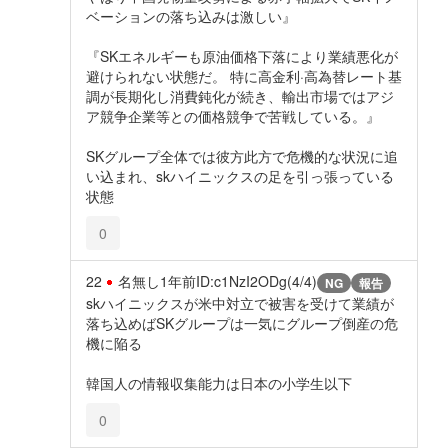
ベーションの落ち込みは激しい』
『SKエネルギーも原油価格下落により業績悪化が
避けられない状態だ。 特に高金利·高為替レート基
調が長期化し消費鈍化が続き、輸出市場ではアジ
ア競争企業等との価格競争で苦戦している。』
SKグループ全体では彼方此方で危機的な状況に追
い込まれ、skハイニックスの足を引っ張っている
状態
0
22
名無し
1年前
ID:c1NzI2ODg(4/4)
NG
報告
skハイニックスが米中対立で被害を受けて業績が
落ち込めばSKグループは一気にグループ倒産の危
機に陥る
韓国人の情報収集能力は日本の小学生以下
0