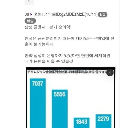
0
38
名無し
1年前
ID:g2MDEzMzE(10/11)
NG
報告
삼성 금융사 1분기 순이익!
한국은 금산분리이기 때문에 대기업은 은행업에 진
출이 불가능하다
만약 삼성이 은행까지 있었다면 단번에 세계적인
메가 은행을 만들 수 있을것