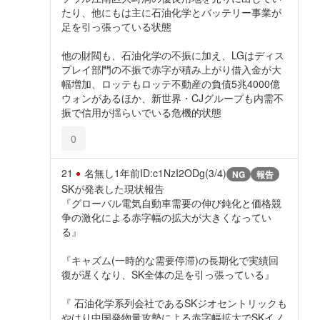
たり、他にもは主に石油化学とバッテリー事業が
足を引っ張っている状態
他の財閥も、石油化学の不振に加え、LGはディス
プレイ部門の不振で赤字が積み上がり借入金が大
幅増加、ロッテもロッテ不動産の負債5兆4000億
ウォンがあるほか、新世界・CJグループも内需不
振で信用が揺らいでいる危機的状態
0
21
名無し
1年前
ID:c1NzI2ODg(3/4)
NG
報告
SKが発表した現状報告
『グローバル電気自動車需要の伸び鈍化と価格競
争の激化による赤字幅の拡大が大きくなってい
る』
『キャズム(一時的な需要停滞)の長期化で実績回
復が遅くなり、SK全体の足を引っ張っている』
『 石油化学系列会社であるSKジオセントリックも
やはり中国発物量攻勢による赤字幅拡大でSKイノ