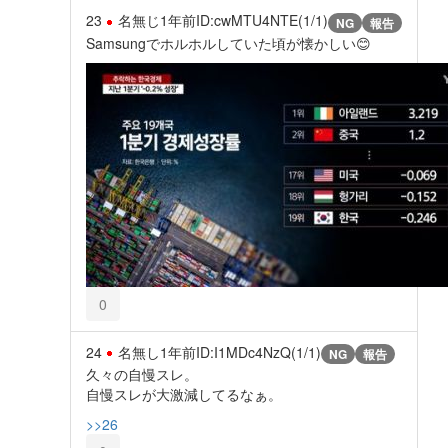
23
名無じ
1年前
ID:cwMTU4NTE(1/1)
NG
報告
Samsungでホルホルしていた頃が懐かしい😊
0
24
名無し
1年前
ID:I1MDc4NzQ(1/1)
NG
報告
久々の自慢スレ。
自慢スレが大激減してるなぁ。
>>26