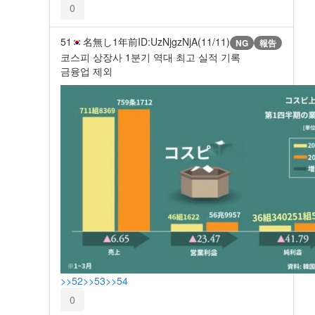
0
51
名無し
1年前
ID:UzNjgzNjA(11/11)
NG
報告
코스피 상장사 1분기 역대 최고 실적 기록
금융업 제외
>>52
>>53
>>54
0