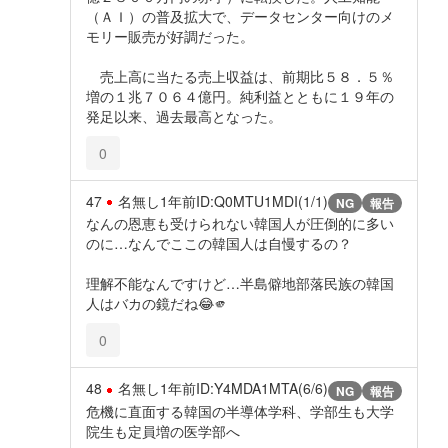
（ＡＩ）の普及拡大で、データセンター向けのメ
モリー販売が好調だった。
売上高に当たる売上収益は、前期比５８．５％
増の１兆７０６４億円。純利益とともに１９年の
発足以来、過去最高となった。
0
47
名無し
1年前
ID:Q0MTU1MDI(1/1)
NG
報告
なんの恩恵も受けられない韓国人が圧倒的に多い
のに…なんでここの韓国人は自慢するの？
理解不能なんですけど…半島僻地部落民族の韓国
人はバカの鏡だね😂🫵
0
48
名無し
1年前
ID:Y4MDA1MTA(6/6)
NG
報告
危機に直面する韓国の半導体学科、学部生も大学
院生も定員増の医学部へ