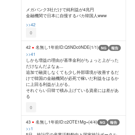
メガバンク3社だけで純利益が4兆円
金融機関で日本に自慢するバカ韓国人www
>>42
0
42
名無し
1年前
ID:Q5NDc0NDE(1/1)
NG
報告
>>41
しかも増益の理由が基準金利がちょっと上がった
だけなんだよなぁ...
追加で融資しなくても少し外部環境が改善するだ
けで韓国の金融機関が必死で稼いだ利益をはるか
に上回る利益が上がる。
それぐらい日韓で積み上げている資産には差があ
る
0
43
名無し
1年前
ID:c2OTE1Mg=(4/4)
NG
報告
>>1
5日、統計庁の産業活動動向と国家統計ポータル