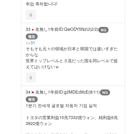
취업 축하합니다!
0
33
名無し
1年前
ID:QwODY5NzU(2/2)
NG
報告
>>31
そもそも元々の領域が日本と韓国では違いすぎた
からな
世界トップレベルと３流だった国を同レベルで捉
えてはいけないｗ
0
34
名無し
1年前
ID:g2MDEzMzE(8/11)
NG
報告
1분기 전세계 글로벌 자동차 기업 실적
トヨタの営業利益10兆7332億ウォン、純利益6兆
3922億ウォン