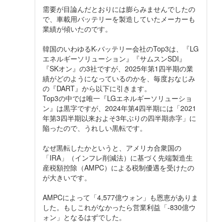
需要が目論んだとおりには膨らみませんでしたの
で、車載用バッテリーを製造していたメーカーも
業績が傾いたのです。
韓国のいわゆるK-バッテリー会社のTop3は、『LG
エネルギーソリューション』『サムスンSDI』
『SKオン』の3社ですが、2025年第1四半期の業
績がどのようになっているのかを、毎度おなじみ
の『DART』から以下に引きます。
Top3の中では唯一『LGエネルギーソリューショ
ン』は黒字ですが、2024年第4四半期には「2021
年第3四半期以来およそ3年ぶりの四半期赤字」に
陥ったので、うれしい黒転です。
なぜ黒転したかというと、アメリカ合衆国の
「IRA」（インフレ削減法）に基づく先端製造生
産税額控除（AMPC）による税制優遇を受けたの
が大きいです。
AMPCによって「4,577億ウォン」も恩恵がありま
した。もしこれがなかったら営業利益「-830億ウ
ォン」となるはずでした。