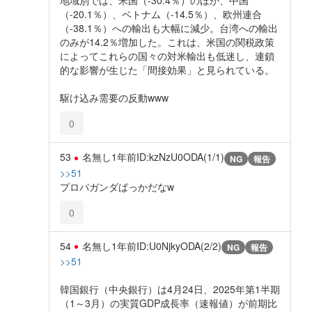
地域別では、米国（-30.4％）のほか、中国
（-20.1％）、ベトナム（-14.5％）、欧州連合
（-38.1％）への輸出も大幅に減少。台湾への輸出
のみが14.2％増加した。これは、米国の関税政策
によってこれらの国々の対米輸出も低迷し、連鎖
的な影響が生じた「間接効果」と見られている。
駆け込み需要の反動www
0
53
名無し
1年前
ID:kzNzU0ODA(1/1)
NG
報告
>>51
プロパガンダばっかだなw
0
54
名無し
1年前
ID:U0NjkyODA(2/2)
NG
報告
>>51
韓国銀行（中央銀行）は4月24日、2025年第1半期
（1～3月）の実質GDP成長率（速報値）が前期比