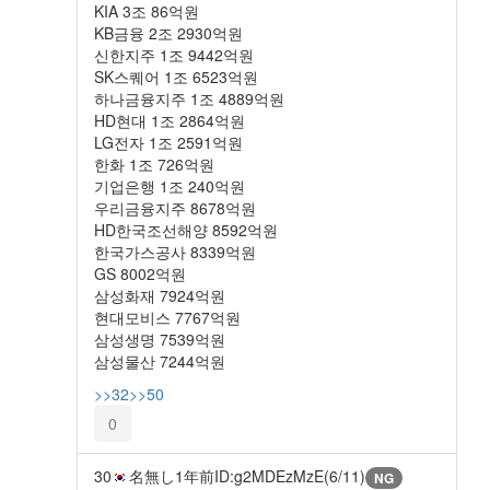
KIA 3조 86억원
KB금융 2조 2930억원
신한지주 1조 9442억원
SK스퀘어 1조 6523억원
하나금융지주 1조 4889억원
HD현대 1조 2864억원
LG전자 1조 2591억원
한화 1조 726억원
기업은행 1조 240억원
우리금융지주 8678억원
HD한국조선해양 8592억원
한국가스공사 8339억원
GS 8002억원
삼성화재 7924억원
현대모비스 7767억원
삼성생명 7539억원
삼성물산 7244억원
>>32
>>50
0
30
名無し
1年前
ID:g2MDEzMzE(6/11)
NG