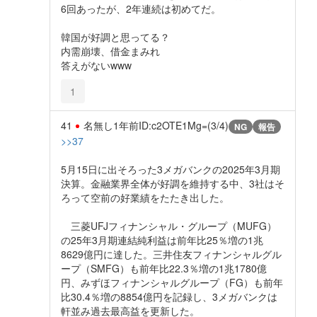
6回あったが、2年連続は初めてだ。
韓国が好調と思ってる？
内需崩壊、借金まみれ
答えがないwww
1
41
名無し
1年前
ID:c2OTE1Mg=(3/4)
NG
報告
>>37
5月15日に出そろった3メガバンクの2025年3月期
決算。金融業界全体が好調を維持する中、3社はそ
ろって空前の好業績をたたき出した。
三菱UFJフィナンシャル・グループ（MUFG）
の25年3月期連結純利益は前年比25％増の1兆
8629億円に達した。三井住友フィナンシャルグル
ープ（SMFG）も前年比22.3％増の1兆1780億
円、みずほフィナンシャルグループ（FG）も前年
比30.4％増の8854億円を記録し、3メガバンクは
軒並み過去最高益を更新した。