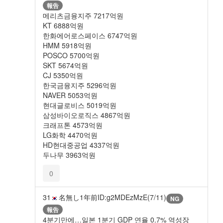
報告
메리츠금융지주 7217억원
KT 6888억원
한화에어로스페이스 6747억원
HMM 5918억원
POSCO 5700억원
SKT 5674억원
CJ 5350억원
한국금융지주 5296억원
NAVER 5053억원
현대글로비스 5019억원
삼성바이오로직스 4867억원
크래프톤 4573억원
LG화학 4470억원
HD현대중공업 4337억원
두나무 3963억원
0
31
名無し
1年前
ID:g2MDEzMzE(7/11)
NG
報告
4분기만에…일본 1분기 GDP 연율 0.7% 역성장