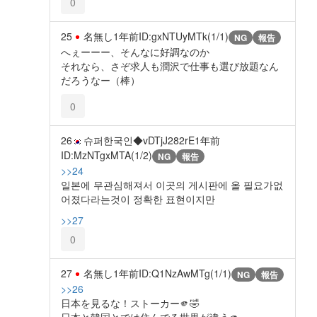
0
25
名無し
1年前
ID:gxNTUyMTk(1/1)
NG
報告
へぇーーー、そんなに好調なのか
それなら、さぞ求人も潤沢で仕事も選び放題なん
だろうなー（棒）
0
26
슈퍼한국인◆vDTjJ282rE
1年前
ID:MzNTgxMTA(1/2)
NG
報告
>>24
일본에 무관심해져서 이곳의 게시판에 올 필요가없
어졌다라는것이 정확한 표현이지만
>>27
0
27
名無し
1年前
ID:Q1NzAwMTg(1/1)
NG
報告
>>26
日本を見るな！ストーカー🫵🤣