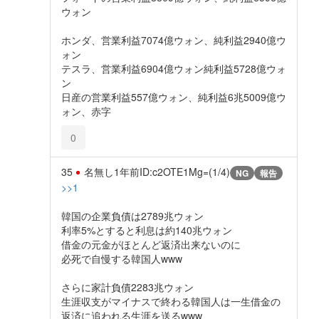
ウォン
ホンダ、営業利益7074億ウォン、純利益2940億ウ
ォン
テスラ、営業利益6904億ウォン純利益5728億ウォ
ン
日産の営業利益557億ウォン、純利益6兆5009億ウ
ォン、赤字
0
35
名無し
1年前
ID:c2OTE1Mg=(1/4)
NG
報告
>>1
韓国の企業負債は2789兆ウォン
利率5%とすると利息は約140兆ウォン
借金の元金がほとんど返済出来ないのに
必死で自慢する韓国人www
さらに家計負債2283兆ウォン
生涯収支がマイナスで終わる韓国人は一生借金の
返済に追われる生涯を送るwww