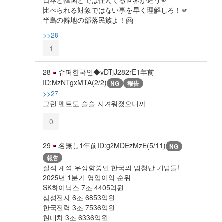
日本と韓国とでは住んでる世界が違う🫵
比べられる対象ではない事を早く理解しろ！🫵
半島の僻地の部落民族よ！🤗
>>28
1
28
슈퍼한국인◆vDTjJ282rE
1年前
ID:MzNTgxMTA(2/2)
NG
報告
>>27
그런 멘트도 슬슬 지겨워졌으니까
0
29
名無し
1年前
ID:g2MDEzMzE(5/11)
NG
報告
실적 계석 우상향중인 한국의 엄청난 기업들!
2025년 1분기 영업이익 순위
SK하이닉스 7조 4405억원
삼성전자 6조 6853억원
한국전력 3조 7536억원
현대차 3조 6336억원