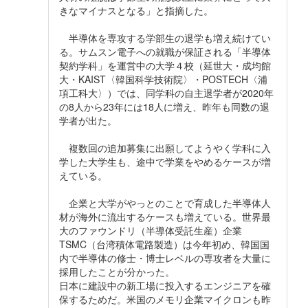
きなマイナスとなる」と指摘した。
半導体を専攻する学部生の退学も増え続けてい
る。サムスン電子への就職が保証される「半導体
契約学科」を運営中の大学４校（延世大・成均館
大・KAIST〈韓国科学技術院〉・POSTECH〈浦
項工科大〉）では、同学科の自主退学者が2020年
の8人から23年には18人に増え、昨年も同数の退
学者が出た。
複数回の追加募集に出願してようやく学科に入
学した大学生も、途中で学業をやめるケースが増
えている。
企業と大学がやっとのことで育成した半導体人
材が海外に流出するケースも増えている。世界最
大のファウンドリ（半導体受託生産）企業
TSMC（台湾積体電路製造）は今年初め、韓国国
内で半導体の修士・博士レベルの専攻者を大量に
採用したことが分かった。
日本に建設中の新工場に投入するエンジニアを確
保するためだ。米国のメモリ企業マイクロンも昨