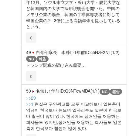
年12月、ソウル市立大学・釜山大学・慶北大学な
ど韓国国内の大学で採用説明会を開いた。中国の
メモリ企業の場合、韓国の半導体専攻者に対して
韓国企業の2－3倍に上る高額年俸を提示している
という。
0
49
白骨部隊長 李舜臣
1年前
ID:c5NzE2NjI(1/2)
NG
報告
トランプ関税の駆け込み需要…
0
50
名無し
1年前
ID:Q3NTcwMDA(1/1)
NG
報告
>>29
>>1
현실은 구인광고를 모두 비교해보니 일본측이
임금이 한국보다 높으며 일자리수도 일본이 한국보
다 훨씬더 많이 있다. 한국에도 장애인들 채용하는
회사들도 있지만,장애인들 채용하는 회사들도 일본
측이 한국보다 훨씬더 많이 있다.