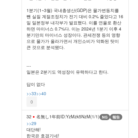
1분기(1~3월) 국내총생산(GDP)은 물가변동치를
뺀 실질 계절조정치가 전기 대비 0.2% 줄었다고 16
일 일본정부 내각부가 발표했다. 이를 연율로 환산
하면 마이너스 0.7%다. 이는 2024년 1분기 이후 4
분기만의 마이너스 성장이다. 관세전쟁 등의 영향
으로 물가가 올라가면서 개인소비가 약화된 탓이
큰 것으로 분석됐다.
---
일본은 2분기도 역성장이 유력하다고 한다.
답이 없다
>>33
>>40
0
32
名無し
1年前
ID:YzMzk5NzM(1/1)
NG
報告
>>29
대단해!
한국은 호경기네!