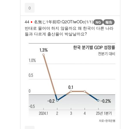
0
44
名無じ
1年前
ID:Q2OTIwODc(1/1)
NG
報告
반대로 물어야 하지 않을까요 왜 한국이 다른 나라
들과 다르게 출산율이 박살날까요?