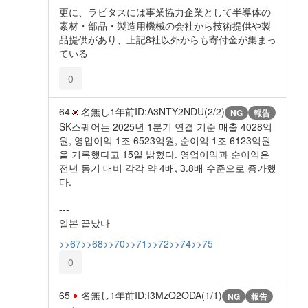
更に、ラピタスには事業協力企業として半導体の
素材・部品・製造用機械の会社から技術提供や製
品提供があり、上記8社以外からも寄付金が集まっ
ている
0
64
名無し
1年前
ID:A3NTY2NDU(2/2)
NG
報告
SK스퀘어는 2025년 1분기 연결 기준 매출 4028억
원, 영업이익 1조 6523억원, 순이익 1조 6123억원
을 기록했다고 15일 밝혔다. 영업이익과 순이익은
전년 동기 대비 각각 약 4배, 3.8배 수준으로 증가했
다.
---
일본 끝났다
>>67
>>68
>>70
>>71
>>72
>>74
>>75
0
65
名無し
1年前
ID:I3MzQ2ODA(1/1)
NG
報告