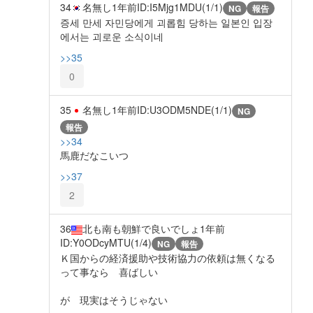
34
名無し
1年前
ID:I5Mjg1MDU(1/1)
NG
報告
증세 만세 자민당에게 괴롭힘 당하는 일본인 입장
에서는 괴로운 소식이네
>>35
0
35
名無し
1年前
ID:U3ODM5NDE(1/1)
NG
報告
>>34
馬鹿だなこいつ
>>37
2
36
北も南も朝鮮で良いでしょ
1年前
ID:Y0ODcyMTU(1/4)
NG
報告
Ｋ国からの経済援助や技術協力の依頼は無くなる
って事なら 喜ばしい
が 現実はそうじゃない