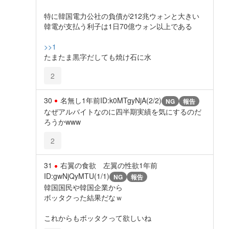
特に韓国電力公社の負債が212兆ウォンと大きい
韓電が支払う利子は1日70億ウォン以上である
>>1
たまたま黒字だしても焼け石に水
2
30
名無し
1年前
ID:k0MTgyNjA(2/2)
NG
報告
なぜアルバイトなのに四半期実績を気にするのだ
ろうかwww
2
31
右翼の食欲 左翼の性欲
1年前
ID:gwNjQyMTU(1/1)
NG
報告
韓国国民や韓国企業から
ボッタクった結果だなｗ
これからもボッタクって欲しいね