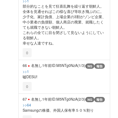
>>1
部分的なことを見て狂喜乱舞を繰り返す朝鮮人。
全体を見通せればこの様な喜び等吹き飛ぶのに。
少子化、家計負債、上場企業の3割がゾンビ企業、
中小業者の負債額、個人商店の廃業、就職したく
ても就職できない朝鮮人。
これらの全てに目を閉ざして見ないようにしてい
る朝鮮人。
幸せな人達ですね。
0
66
名無し
1年前
ID:M5NTg0NzA(1/3)
NG
報告
>>1
嘘DESU!
0
67
名無し
1年前
ID:M5NTg0NzA(2/3)
NG
報告
>>64
Samsungの株価、外国人保有率５０％割り