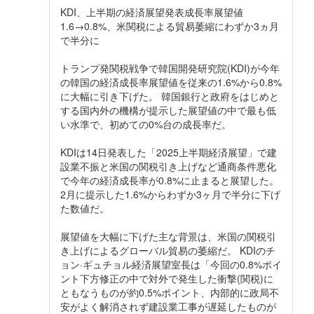
KDI、上半期の経済展望発表成長率展望値
1.6→0.8%、米関税による貿易萎縮にわずか3ヵ月
で半分に
トランプ発関税戦争で韓国開発研究院(KDI)が今年
の韓国の経済成長率展望値を従来の1.6%から0.8%
に大幅に引き下げた。 韓国銀行と政府をはじめと
する国内外の機構が提示した展望値の中で最も低
い水準で、初めての0%台の成長率だ。
KDIは14日発表した「2025上半期経済展望」で建
設業不振と米国の関税引き上げなど通商条件悪化
で今年の経済成長率が0.8%に止まると展望した。
2月に提示した1.6%からわずか3ヶ月で半分に下げ
た数値だ。
展望値を大幅に下げた主な背景は、米国の関税引
き上げによるグローバル貿易の萎縮だ。 KDIのチ
ョン·ギュチョル経済展望室長は「今回の0.8%ポイ
ント下方修正の中で対外で発生した衝撃(関税)に
ともなうものが約0.5%ポイント、内部的に政局不
安がよく解消されず建設業工事が遅延したものが