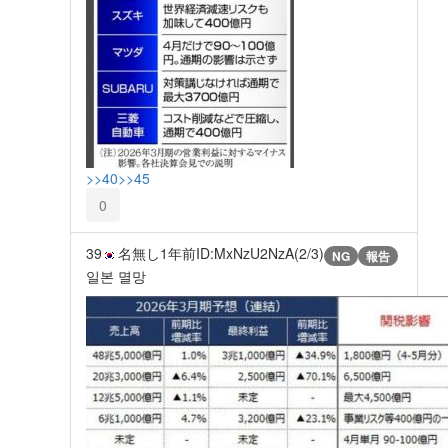
>>40
>>45
0
39
名無し
1年前
ID:MxNzU2NzA(2/3)
NG
報告
일본 멸망