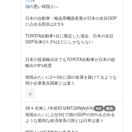
>>39
頭の悪い韓国人へ
日本の自動車・輸送用機器産業が日本の名目GDP
に占める割合は2.5％
TOYOTA自動車1社に限定した場合、日本の名目
GDP全体の1.3%ほどにしかならない
日本の貿易輸出比でもTOYOTA自動車が日本の総
輸出の8%程度
韓国みたいに2〜3社に国の命運を賭けてるような
弱小企業集合国家とは違う
0
58
名無し
1年前
ID:I2MTQ5NjA(6/9)
NG
報告
韓国みたいに上位5社で国のGDPの30%を占める
ような脆弱な経済体系の国とは日本は違う