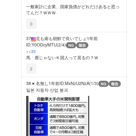
一般家計に企業、国家負債がどれだけあると思っ
てんだ？ＷＷＷ
0
37
北も南も朝鮮で良いでしょ
1年前
ID:Y0ODcyMTU(2/4)
NG
報告
>>35
馬 鹿じゃないＫ国人って居るの？Ｗ
2
38
名無し
1年前
ID:MxNzU2NzA(1/3)
NG
報告
일본 자동차 산업 붕괴