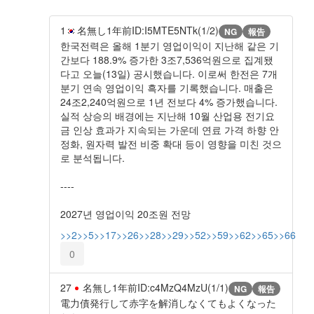
1
名無し
1年前
ID:I5MTE5NTk(1/2)
NG
報告
‌한국전력은 올해 1분기 영업이익이 지난해 같은 기
간보다 188.9% 증가한 3조7,536억원으로 집계됐
다고 오늘(13일) 공시했습니다. 이로써 한전은 7개
분기 연속 영업이익 흑자를 기록했습니다. 매출은
24조2,240억원으로 1년 전보다 4% 증가했습니다.
실적 상승의 배경에는 지난해 10월 산업용 전기요
금 인상 효과가 지속되는 가운데 연료 가격 하향 안
정화, 원자력 발전 비중 확대 등이 영향을 미친 것으
로 분석됩니다.
----
2027년 영업이익 20조원 전망
>>2
>>5
>>17
>>26
>>28
>>29
>>52
>>59
>>62
>>65
>>66
0
27
名無し
1年前
ID:c4MzQ4MzU(1/1)
NG
報告
電力債発行して赤字を解消しなくてもよくなった