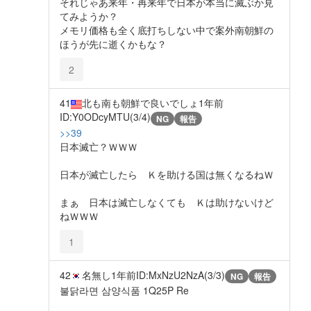
それじゃあ来年・再来年で日本が本当に滅ぶか見
てみようか？
メモリ価格も全く底打ちしない中で案外南朝鮮の
ほうが先に逝くかもな？
2
41
北も南も朝鮮で良いでしょ
1年前
ID:Y0ODcyMTU(3/4)
NG
報告
>>39
日本滅亡？ＷＷＷ
日本が滅亡したら Ｋを助ける国は無くなるねＷ
まぁ 日本は滅亡しなくても Ｋは助けないけど
ねＷＷＷ
1
42
名無し
1年前
ID:MxNzU2NzA(3/3)
NG
報告
불닭라면 삼양식품 1Q25P Re