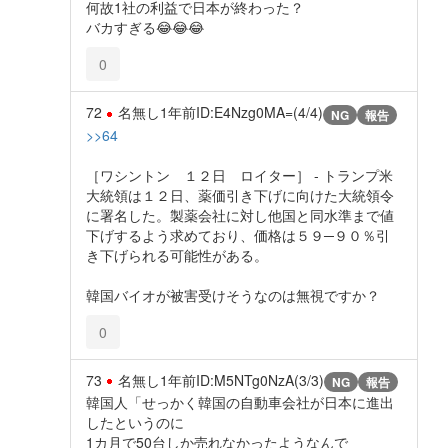
何故1社の利益で日本が終わった？
バカすぎる😂😂😂
0
72
名無し
1年前
ID:E4Nzg0MA=(4/4)
NG
報告
>>64
［ワシントン １２日 ロイター］ - トランプ米
大統領は１２日、薬価引き下げに向けた大統領令
に署名した。製薬会社に対し他国と同水準まで値
下げするよう求めており、価格は５９─９０％引
き下げられる可能性がある。
韓国バイオが被害受けそうなのは無視ですか？
0
73
名無し
1年前
ID:M5NTg0NzA(3/3)
NG
報告
韓国人「せっかく韓国の自動車会社が日本に進出
したというのに
1カ月で50台しか売れなかったようなんで