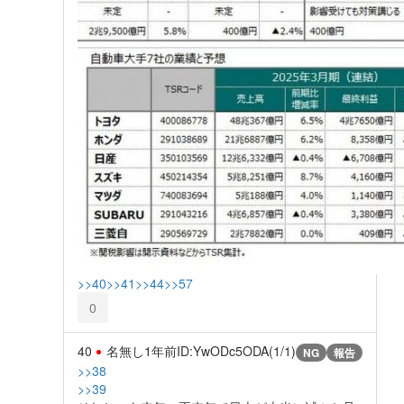
>>40
>>41
>>44
>>57
0
40
名無し
1年前
ID:YwODc5ODA(1/1)
NG
報告
>>38
>>39