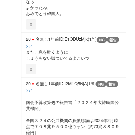
なら
よかったね。
おめでとう韓国人。
0
28
名無し
1年前
ID:E1ODUzMjk(1/1)
NG
報告
>>1
また、息を吐くように
しょうもない嘘ついてるよこいつ
0
29
名無し
1年前
ID:I2MTQ5NjA(1/9)
NG
報告
>>1
国会予算政策処の報告書「２０２４年大韓民国公
共機関」
全国３２４の公共機関の負債総額は2024年2月時
点で７０８兆９５００億ウォン（約73兆８８０９
億円）