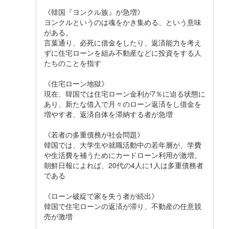
《韓国『ヨンクル族』が急増》
ヨンクルというのは魂をかき集める、という意味
がある。
言葉通り、必死に借金をしたり、返済能力を考え
ずに住宅ローンを組み不動産などに投資をする人
たちのことを指す
《住宅ローン地獄》
現在、韓国では住宅ローン金利が7％に迫る状態に
あり、新たな借入で月々のローン返済をし借金を
増やす者、返済自体を滞納する者が急増
《若者の多重債務が社会問題》
韓国では、大学生や就職活動中の若年層が、学費
や生活費を補うためにカードローン利用が激増。
朝鮮日報によれば、20代の4人に1人は多重債務者
である
《ローン破綻で家を失う者が続出》
韓国で住宅ローンの返済が滞り、不動産の任意競
売が激増