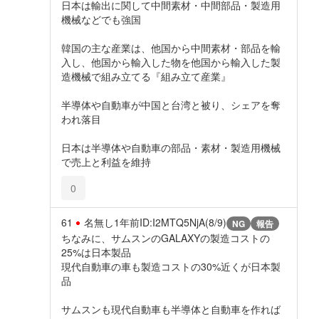
日本は輸出に関して中間素材・中間部品・製造用
機械などでも強国
韓国の主な産業は、他国から中間素材・部品を輸
入し、他国から輸入した物を他国から輸入した製
造機械で組み立てる『組み立て産業』
半導体や自動車が中国と台湾と被り、シェアを奪
われ落目
日本は半導体や自動車の部品・素材・製造用機械
で売上と利益を維持
0
61
名無し
1年前
ID:I2MTQ5NjA(8/9)
NG
報告
ちなみに、サムスンのGALAXYの製造コストの
25%は日本製品
現代自動車の車も製造コストの30%近くが日本製
品
サムスンも現代自動車も半導体と自動車を作れば