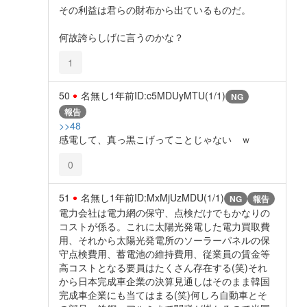
その利益は君らの財布から出ているものだ。
何故誇らしげに言うのかな？
1
50
名無し
1年前
ID:c5MDUyMTU(1/1)
NG
報告
>>48
感電して、真っ黒こげってことじゃない ｗ
0
51
名無し
1年前
ID:MxMjUzMDU(1/1)
NG
報告
電力会社は電力網の保守、点検だけでもかなりの
コストが係る。これに太陽光発電した電力買取費
用、それから太陽光発電所のソーラーパネルの保
守点検費用、蓄電池の維持費用、従業員の賃金等
高コストとなる要員はたくさん存在する(笑)それ
から日本完成車企業の決算見通しはそのまま韓国
完成車企業にも当てはまる(笑)何しろ自動車とそ