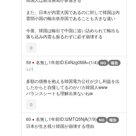
韓国人は経済無知が多過ぎる
また、日本が内需大国であるのに対して韓国は内
需弱小国の輸出依存国であることも大きな違い
今後、韓国は輸出で中国に追い詰められて輸出も
落ち込み内需も振るわずに必ず崩壊する
0
59
名無し
1年前
ID:E4Nzg0MA=(1/4)
NG
報告
>>1
多額の債務を抱える韓国電力公社が少し利益を出
したからと自慢してるのがバカ韓国人www
バランスシートも理解出来ないねw
0
60
名無し
1年前
ID:I2MTQ5NjA(7/9)
NG
報告
日本が生き残り韓国が崩壊する理由