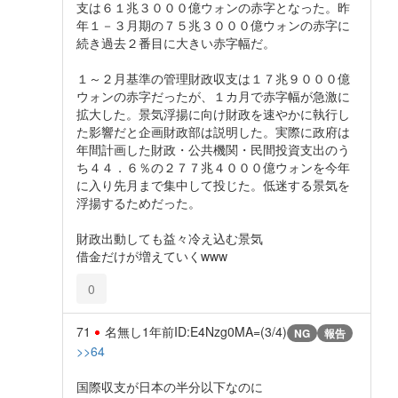
支は６１兆３０００億ウォンの赤字となった。昨
年１－３月期の７５兆３０００億ウォンの赤字に
続き過去２番目に大きい赤字幅だ。
１～２月基準の管理財政収支は１７兆９０００億
ウォンの赤字だったが、１カ月で赤字幅が急激に
拡大した。景気浮揚に向け財政を速やかに執行し
た影響だと企画財政部は説明した。実際に政府は
年間計画した財政・公共機関・民間投資支出のう
ち４４．６％の２７７兆４０００億ウォンを今年
に入り先月まで集中して投じた。低迷する景気を
浮揚するためだった。
財政出動しても益々冷え込む景気
借金だけが増えていくwww
0
71
名無し
1年前
ID:E4Nzg0MA=(3/4)
NG
報告
>>64
国際収支が日本の半分以下なのに