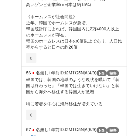
高いゾンビ企業率(※日本は約15%)
《ホームレスが社会問題》
近年、韓国でホームレスが急増。
韓国統計庁によれば、韓国国内に2万4000人以上
のホームレスが存在。
韓国のホームレスは日本の6倍以上であり、人口比
率からすると日本の約20倍
0
56
名無し
1年前
ID:I2MTQ5NjA(4/9)
NG
報告
韓国では、韓国の地獄のような現状を嘆いて『韓
国は終わった』『韓国では生きていけない』と韓
国から海外へ移住する韓国人が激増
特に若者を中心に海外移住が増えている
0
57
名無し
1年前
ID:I2MTQ5NjA(5/9)
NG
報告