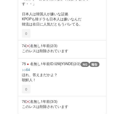
す・・」
日本人は韓国人が嫌いな証拠
KPOPも韓ドラも日本人は嫌いなんだ
韓流は在日に人気だともうバレてる。
0
74
名無し
1年前
(2/3)
このレスは削除されています
75
名無し
1年前
ID:I2MjY3NDE(2/2)
NG
報告
>>64
ほれ、答えまだかよ？
朝鮮人！
0
76
名無し
1年前
(3/3)
このレスは削除されています