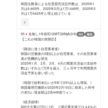
韓国法務省による任意競売決定件数は、2025年1
月は9,465件、2025年2月は1万1448件、2025年3
月は1万4425件と増え続けている
0
55
名無し
1年前
ID:I2MTQ5NjA(3/9)
NG
報告
【これが韓国の実態②】
《路頭に迷う自営業者達》
韓国の労働者の3割以上が自営業者。その自営業者
達が危機的な状況
2025年1月、2月、3月、4月の廃業共済金の支給件
数はいずれも1万件を超え、三ヶ月半で年間廃業共
済金予算を使い切った
《韓国で給料未払いが5年で23%以上も増加。》
韓国雇用労働部が2025年2月10日に発表した昨年
の未払い賃金額は2兆448億ウォン
《経済崩壊》
500大企業の7社に1社、上場企業全体では４4％の