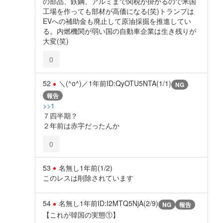
の部品、鉄鋼、アルミまで関税が掛かるので米国
工場を作っても部材が高価になる(笑)トランプは
EVへの補助金も廃止して原油採掘を推進してい
る。内燃機関が弱い国の自動車企業は生き残りが
大変(笑)
0
52
＼(^o^)／
1年前
ID:QyOTU5NTA(1/1)
NG
報告
>>1
７四半期？
２年前は赤字だったんか
0
53
名無し
1年前
(1/2)
このレスは削除されています
54
名無し
1年前
ID:I2MTQ5NjA(2/9)
NG
報告
【これが韓国の実態①】