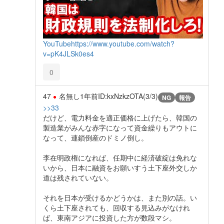
YouTube
https://www.youtube.com/watch?
v=pK4JLSk0es4
0
47
名無し
1年前
ID:kxNzkzOTA(3/3)
NG
報告
>>33
だけど、電力料金を適正価格に上げたら、韓国の
製造業がみんな赤字になって資金繰りもアウトに
なって、連鎖倒産のドミノ倒し。
李在明政権になれば、任期中に経済破綻は免れな
いから、日本に融資をお願いすう土下座外交しか
道は残されていない。
それを日本が受けるかどうかは、また別の話。い
くら土下座されても、回収する見込みがなけれ
ば、東南アジアに投資した方が数段マシ。