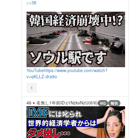
>>38
YouTube
https://www.youtube.com/watch?
v=qKLLZ-dra9o
1
46
名無し
1年前
ID:c1NzkxNzU(6/6)
NG
報告