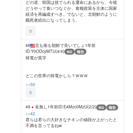
どの道、韓国は捨てられる運命にあるから、今後
どうやって食いつなぐか、食糧政策を主体に国家
経済を再編成すべき。でないと、北朝鮮のように
餓死者続出になってしまう。
0
48
北も南も朝鮮で良いでしょ
1年前
ID:Y0ODcyMTU(4/4)
NG
報告
韓電が黒字
どこの世界の韓電かしら？ＷＷＷ
>>50
0
49
名無し
1年前
ID:E4Mzc0MzU(2/2)
NG
報告
>>42
君らは君らの大好きなチキンの値段が上がったと
不満を言ってるねw