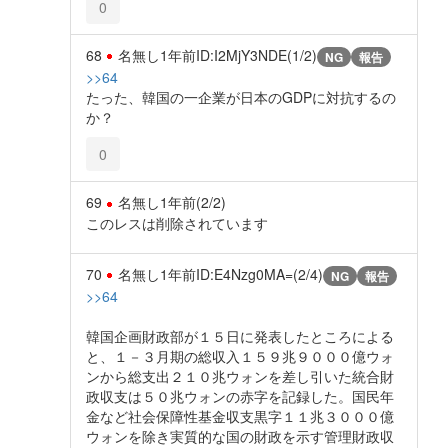
0
68
名無し
1年前
ID:I2MjY3NDE(1/2)
NG
報告
>>64
たった、韓国の一企業が日本のGDPに対抗するの
か？
0
69
名無し
1年前
(2/2)
このレスは削除されています
70
名無し
1年前
ID:E4Nzg0MA=(2/4)
NG
報告
>>64
韓国企画財政部が１５日に発表したところによる
と、１－３月期の総収入１５９兆９０００億ウォ
ンから総支出２１０兆ウォンを差し引いた統合財
政収支は５０兆ウォンの赤字を記録した。国民年
金など社会保障性基金収支黒字１１兆３０００億
ウォンを除き実質的な国の財政を示す管理財政収