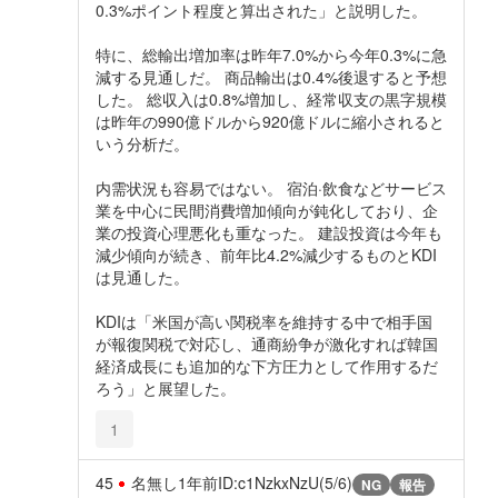
0.3%ポイント程度と算出された」と説明した。
特に、総輸出増加率は昨年7.0%から今年0.3%に急
減する見通しだ。 商品輸出は0.4%後退すると予想
した。 総収入は0.8%増加し、経常収支の黒字規模
は昨年の990億ドルから920億ドルに縮小されると
いう分析だ。
内需状況も容易ではない。 宿泊·飲食などサービス
業を中心に民間消費増加傾向が鈍化しており、企
業の投資心理悪化も重なった。 建設投資は今年も
減少傾向が続き、前年比4.2%減少するものとKDI
は見通した。
KDIは「米国が高い関税率を維持する中で相手国
が報復関税で対応し、通商紛争が激化すれば韓国
経済成長にも追加的な下方圧力として作用するだ
ろう」と展望した。
1
45
名無し
1年前
ID:c1NzkxNzU(5/6)
NG
報告