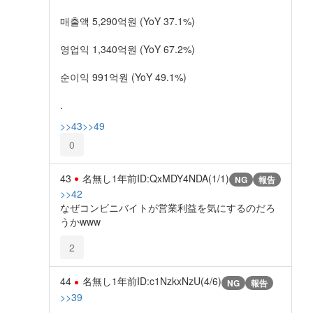
매출액 5,290억원 (YoY 37.1%)
영업익 1,340억원 (YoY 67.2%)
순이익 991억원 (YoY 49.1%)
.
>>43
>>49
0
43
名無し
1年前
ID:QxMDY4NDA(1/1)
NG
報告
>>42
なぜコンビニバイトが営業利益を気にするのだろ
うかwww
2
44
名無し
1年前
ID:c1NzkxNzU(4/6)
NG
報告
>>39