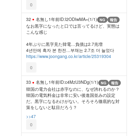
0
32
名無し
1年前
ID:I2ODIwMA=(1/1)
NG
報告
なお黒字になったと口では言ってるけど、実態は
こんな感じ
4年ぶりに黒字見た韓電…負債は2.7兆増
4년만에 흑자 본 한전…부채는 2.7조 더 늘었다
https://www.joongang.co.kr/article/25319304
0
33
名無し
1年前
ID:c4MzU3NDg(1/1)
NG
報告
韓国の電力会社は赤字なのに、なぜ誇れるのか？
韓国の電気料金は非常に安い後進国並みの設定
だ。黒字になるわけがない。そろそろ徹底的な対
策をしないと駄目だろう？
>>47
0