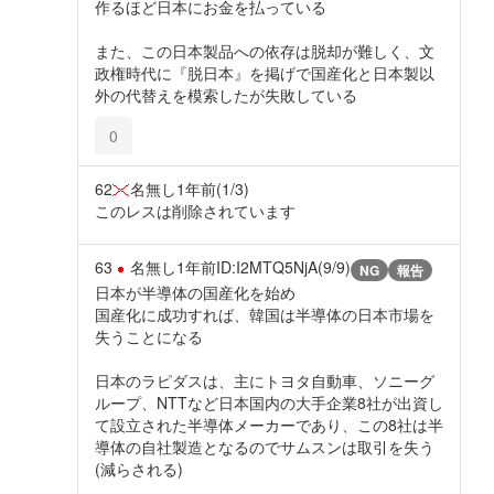
作るほど日本にお金を払っている
また、この日本製品への依存は脱却が難しく、文
政権時代に『脱日本』を掲げで国産化と日本製以
外の代替えを模索したが失敗している
0
62
名無し
1年前
(1/3)
このレスは削除されています
63
名無し
1年前
ID:I2MTQ5NjA(9/9)
NG
報告
日本が半導体の国産化を始め
国産化に成功すれば、韓国は半導体の日本市場を
失うことになる
日本のラピダスは、主にトヨタ自動車、ソニーグ
ループ、NTTなど日本国内の大手企業8社が出資し
て設立された半導体メーカーであり、この8社は半
導体の自社製造となるのでサムスンは取引を失う
(減らされる)