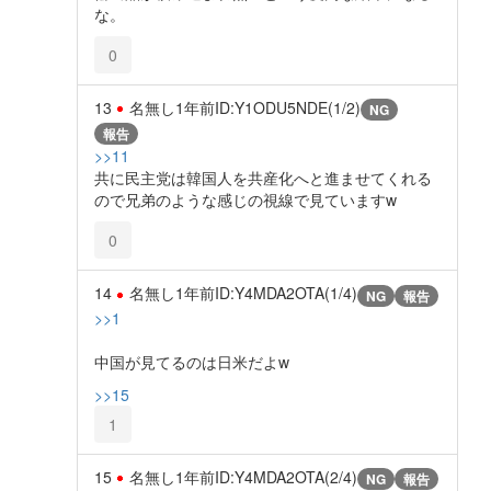
な。
0
13
名無し
1年前
ID:Y1ODU5NDE(1/2)
NG
報告
>>11
共に民主党は韓国人を共産化へと進ませてくれる
ので兄弟のような感じの視線で見ていますw
0
14
名無し
1年前
ID:Y4MDA2OTA(1/4)
NG
報告
>>1
中国が見てるのは日米だよw
>>15
1
15
名無し
1年前
ID:Y4MDA2OTA(2/4)
NG
報告