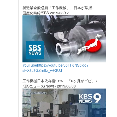
製造業全般必須「工作機械」、日本が掌握…
国産化時給/SBS 2019/08/12
YouTube
https://youtu.be/J0FF6NS5ldo?
si=X8J3GZrn9z_wF3Ud
工作機械日本依存度91%… 「6ヶ月がゴビ」 /
KBSニュース(News) 2019/08/08