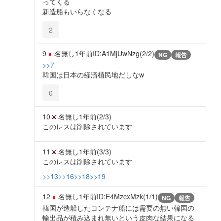
ってくる
新造船もいらなくなる
2
9
名無し
1年前
ID:A1MjUwNzg(2/2)
NG
報告
>>7
韓国は日本の経済植民地だしなw
0
10
名無し
1年前
(2/3)
このレスは削除されています
11
名無し
1年前
(3/3)
このレスは削除されています
>>13
>>16
>>18
>>19
12
名無し
1年前
ID:E4MzcxMzk(1/1)
NG
報告
韓国が造船したコンテナ船には需要の無い韓国の
輸出品が積み込まれ無いという皮肉な結果になる