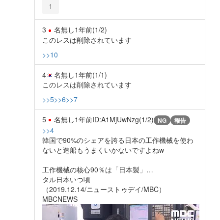
1
3
名無し
1年前
(1/2)
このレスは削除されています
>>10
4
名無し
1年前
(1/1)
このレスは削除されています
>>5
>>6
>>7
5
名無し
1年前
ID:A1MjUwNzg(1/2)
NG
報告
>>4
韓国で90%のシェアを誇る日本の工作機械を使わ
ないと造船もうまくいかないですよねw
工作機械の核心90％は「日本製」…
タル日本いつ頃
（2019.12.14/ニューストゥデイ/MBC）
MBCNEWS