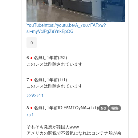
YouTube
https://youtu.be/A_7007FAFxw?
si=myVclPgZ9YnkEpOG
0
6
名無し
1年前
(2/2)
このレスは削除されています
7
名無し
1年前
(1/1)
このレスは削除されています
>>9
>>11
8
名無し
1年前
ID:E5MTQyNA=(1/1)
NG
報告
>>1
そもそも発想が韓国人www
アメリカの関税で不景気になれはコンテナ船が余