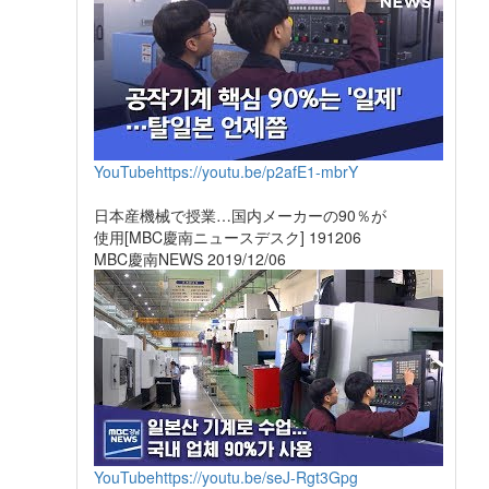
YouTube
https://youtu.be/p2afE1-mbrY
日本産機械で授業…国内メーカーの90％が
使用[MBC慶南ニュースデスク] 191206
MBC慶南NEWS 2019/12/06
YouTube
https://youtu.be/seJ-Rgt3Gpg