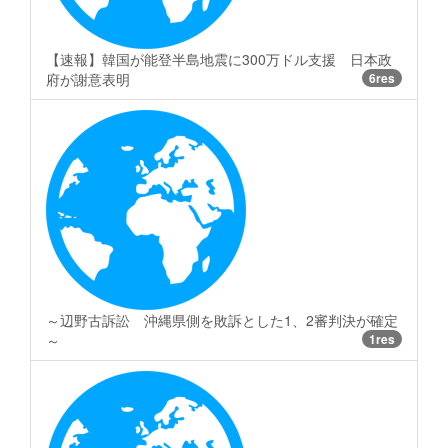
【速報】韓国が能登半島地震に300万ドル支援 日本政
府が謝意表明
6res
～辺野古訴訟 沖縄県側を敗訴とした1、2審判決が確定
～
1res