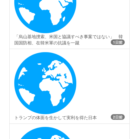
「烏山基地捜索、米国と協議すべき事案ではない」 韓
国国防相、在韓米軍の抗議を一蹴
1日前
トランプの体面を生かして実利を得た日本
2日前