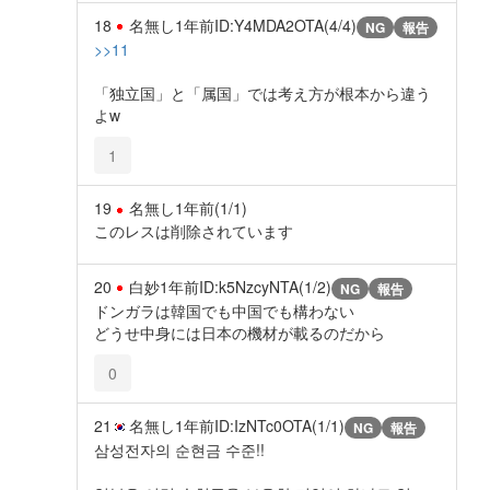
18
名無し
1年前
ID:Y4MDA2OTA(4/4)
NG
報告
>>11
「独立国」と「属国」では考え方が根本から違う
よw
1
19
名無し
1年前
(1/1)
このレスは削除されています
20
白妙
1年前
ID:k5NzcyNTA(1/2)
NG
報告
ドンガラは韓国でも中国でも構わない
どうせ中身には日本の機材が載るのだから
0
21
名無し
1年前
ID:IzNTc0OTA(1/1)
NG
報告
삼성전자의 순현금 수준!!