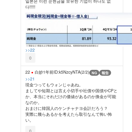
일본은 이런 순현금을 보유한 기업이 하나도 없
다!!!!!
>>22
0
22
白妙
1年前
ID:k5NzcyNTA(2/2)
NG
報告
>>21
現金つってもウォンじゃあね。
ましてや短期とは言え小切手や社債や国債やCPと
か、本当にそれだけの価値があるのか換金が可能
なのか。
おまけに韓国人のケンチャナヨ会計だろう？
実際に幾らあるかを考えたら取引なんて怖い怖
い。
0