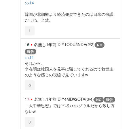
>>14
韓国が北朝鮮より経済発展できたのは日米の保護
だしね。当然。
1
16
名無し
1年前
ID:Y1ODU5NDE(2/2)
NG
報告
>>11
それから、
李在明は韓国人を見事に騙してくれるので救世主
のような感じの視線で見ていますw
0
17
名無し
1年前
ID:Y4MDA2OTA(3/4)
NG
報告
「大中華思想」では平壌>>>>ソウルだから致し方
ないw
0