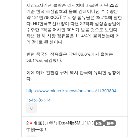
시장조사기관 클락슨 리서치에 따르면 지난 22일
기준 한국 조선업체의 올해 컨테이너선 수주량은
약 131만7900CGT로 시장 점유율은 29.7%에 달한
다. HD한국조선해양이 따낸 22척과 삼성중공업이
수주한 2척을 더하면 30%가 넘을 것으로 보인다.
작년 한 해 시장 점유율은 11.4%에 불과했는데 거
의 3배로 뛴 셈이다.
반면 중국의 점유율은 작년 86.6%에서 올해는
58.1%로 급감했다.
이에 더해 친환경 규제 역시 한국에 유리한 상황이
다.
https://www.mk.co.kr/news/business/11303894
>>4
>>8
>>14
0
2
名無し
1年前
ID:g4Njg5MjU(1/1)
NG
報告
中朝一体！