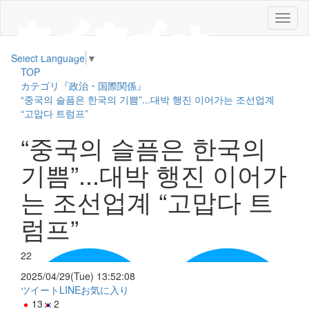
メ
ニ
ュ
Select Language
▼
ー
TOP
カテゴリ『政治・国際関係』
“중국의 슬픔은 한국의 기쁨”...대박 행진 이어가는 조선업계
“고맙다 트럼프”
“중국의 슬픔은 한국의
기쁨”...대박 행진 이어가
는 조선업계 “고맙다 트
럼프”
22
2025/04/29(Tue) 13:52:08
ツイート
LINE
お気に入り
13
2