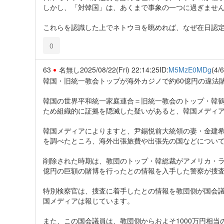
しかし、「対韓国」は、あくまで事象の一つに過ぎませ
これらを認識した上でネトウヨを眺めれば、なぜ在日認
0
63
名無し
2025/08/22(Fri) 22:14:25
ID:
M5MzE0MDg
(4/6
韓国・旧統一教会トップが海外カジノで約60億円の違法
韓国の世界平和統一家庭連合＝旧統一教会のトップ・韓
ため組織的に証拠を隠滅した疑いがあると、韓国メディ
韓国メディアによりますと、尹錫悦前大統領の妻・金建
を調べたところ、海外出張旅費や出張先の国などについ
削除された時期は、教団のトップ・韓総裁がアメリカ・ラ
億円の巨額の賭博を行ったとの情報を入手した警察が捜
特別検察官は、捜査に着手したとの情報を教団側が国会
国メディアは報じています。
また、この国会議員は、教団側からおよそ1000万円相