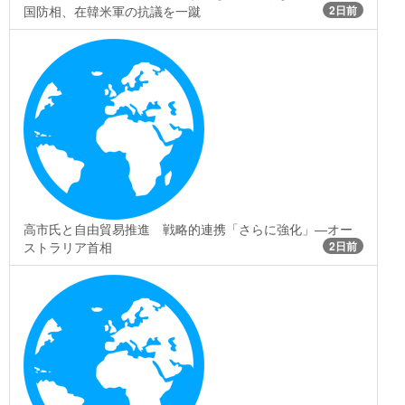
国防相、在韓米軍の抗議を一蹴
2日前
高市氏と自由貿易推進 戦略的連携「さらに強化」―オー
ストラリア首相
2日前