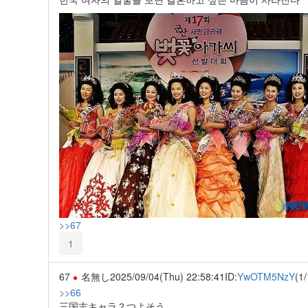
>>67
1
67
名無し
2025/09/04(Thu) 22:58:41
ID:
YwOTM5NzY
(1/
>>66
三国志キャラ？つよそう