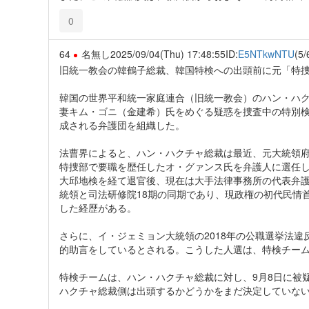
0
64
名無し
2025/09/04(Thu) 17:48:55
ID:
E5NTkwNTU
(5/
旧統一教会の韓鶴子総裁、韓国特検への出頭前に元「特
韓国の世界平和統一家庭連合（旧統一教会）のハン・ハ
妻キム・ゴニ（金建希）氏をめぐる疑惑を捜査中の特別
成される弁護団を組織した。
法曹界によると、ハン・ハクチャ総裁は最近、元大統領
特捜部で要職を歴任したオ・グァンス氏を弁護人に選任
大邱地検を経て退官後、現在は大手法律事務所の代表弁
統領と司法研修院18期の同期であり、現政権の初代民情
した経歴がある。
さらに、イ・ジェミョン大統領の2018年の公職選挙法
的助言をしているとされる。こうした人選は、特検チー
特検チームは、ハン・ハクチャ総裁に対し、9月8日に被
ハクチャ総裁側は出頭するかどうかをまだ決定していな