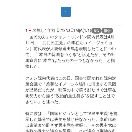
1
1
名無し
1年前
ID:YxNzE1MjA(1/1)
NG
報告
「国民の力」のクォン・ソンドン院内代表は4月
11日、「共に民主党」の李在明（イ・ジェミョ
ン）前代表が大統領選出馬を表明したことについ
て、「“本当の韓国をつくる”と訴えたが、その出
馬宣言に“本当”はたったの一つもなかった」と指
摘した。
クォン院内代表はこの日、国会で開かれた院内対
策会議で「柔和なイメージを強引に演出する意図
が歴然だったが、映像の中で笑う顔だけでは李在
明勢力から漂う“政治的血生臭さ”を隠すことはで
きない」と述べた。
特に彼は、「国家ビジョンとして“K民主主義”を提
示した部分では失笑を禁じ得なかった。李前代表
は粛清まで辞さず民主党を掌握し、その民主党は
多数の暴力で議会を掌握し、その議会は弾劾を乱