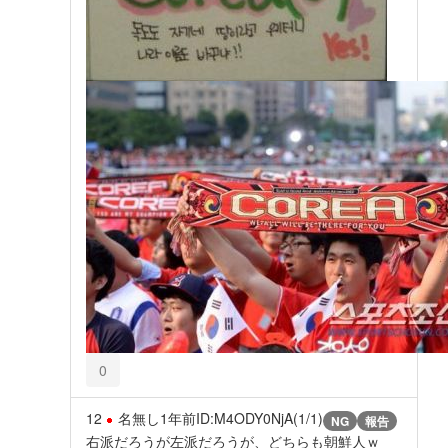
0
12
名無し
1年前
ID:M4ODY0NjA(1/1)
NG
報告
右派だろうが左派だろうが、どちらも朝鮮人ｗ