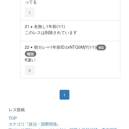
ってる
1
21
名無し
1年前
(1/1)
このレスは削除されています
22
朝カレー
1年前
ID:cxNTQ0MjY(1/1)
NG
報告
K違い
0
1
レス投稿
TOP
カテゴリ『政治・国際関係』