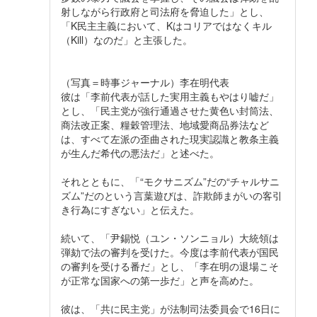
射しながら行政府と司法府を脅迫した」とし、
「K民主主義において、Kはコリアではなくキル
（Kill）なのだ」と主張した。
（写真＝時事ジャーナル）李在明代表
彼は「李前代表が話した実用主義もやはり嘘だ」
とし、「民主党が強行通過させた黄色い封筒法、
商法改正案、糧穀管理法、地域愛商品券法など
は、すべて左派の歪曲された現実認識と教条主義
が生んだ希代の悪法だ」と述べた。
それとともに、「“モクサニズム”だの“チャルサニ
ズム”だのという言葉遊びは、詐欺師まがいの客引
き行為にすぎない」と伝えた。
続いて、「尹錫悦（ユン・ソンニョル）大統領は
弾劾で法の審判を受けた。今度は李前代表が国民
の審判を受ける番だ」とし、「李在明の退場こそ
が正常な国家への第一歩だ」と声を高めた。
彼は、「共に民主党」が法制司法委員会で16日に