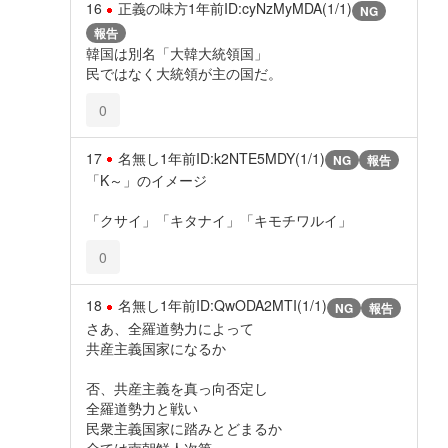
16
正義の味方
1年前
ID:cyNzMyMDA(1/1)
NG
報告
韓国は別名「大韓大統領国」
民ではなく大統領が主の国だ。
0
17
名無し
1年前
ID:k2NTE5MDY(1/1)
NG
報告
「K～」のイメージ
「クサイ」「キタナイ」「キモチワルイ」
0
18
名無し
1年前
ID:QwODA2MTI(1/1)
NG
報告
さあ、全羅道勢力によって
共産主義国家になるか
否、共産主義を真っ向否定し
全羅道勢力と戦い
民衆主義国家に踏みとどまるか
全ては南朝鮮人次第