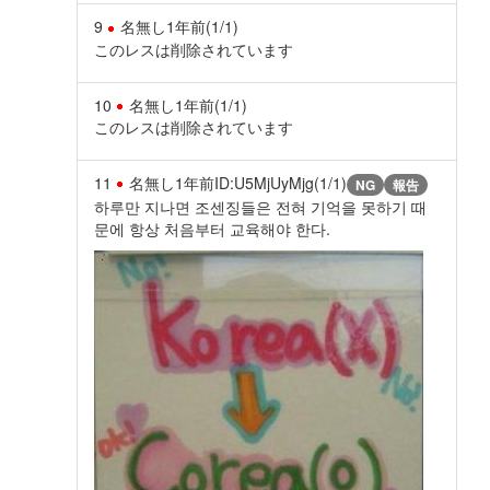
9
名無し
1年前
(1/1)
このレスは削除されています
10
名無し
1年前
(1/1)
このレスは削除されています
11
名無し
1年前
ID:U5MjUyMjg(1/1)
NG
報告
하루만 지나면 조센징들은 전혀 기억을 못하기 때
문에 항상 처음부터 교육해야 한다.