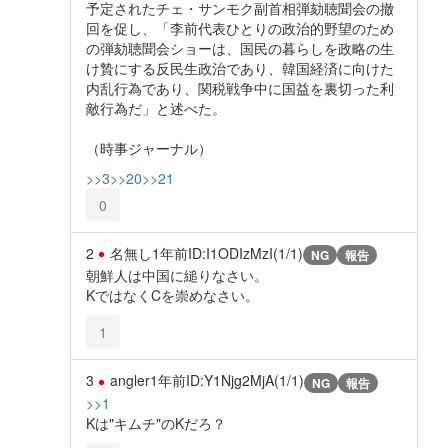
予定されたチェ・サンモク副首相弾劾聴聞会の撤
回を促し、「李前代表ひとりの政治的野望のため
の弾劾聴聞会ショーは、国民の暮らしを政略の生
け贄にする反民生政治であり、韓国経済に向けた
内乱行為であり、関税戦争中に国益を裏切った利
敵行為だ」と述べた。
（時事ジャーナル）
>>3
>>20
>>21
0
2
名無し
1年前
ID:I1ODIzMzI(1/1)
NG
報告
朝鮮人は中国に縋りなさい。
KではなくCを崇めなさい。
1
3
angler
1年前
ID:Y1Njg2MjA(1/1)
NG
報告
>>1
Kは"キムチ"のKだろ？