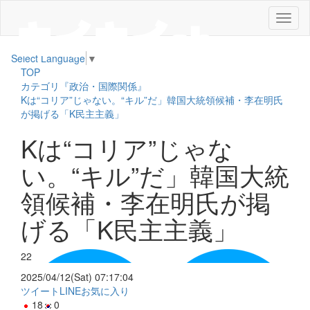
メ
ニ
ュ
Select Language
▼
ー
TOP
カテゴリ『政治・国際関係』
Kは“コリア”じゃない。“キル”だ」韓国大統領候補・李在明氏
が掲げる「K民主主義」
Kは“コリア”じゃな
い。“キル”だ」韓国大統
領候補・李在明氏が掲
げる「K民主主義」
22
2025/04/12(Sat) 07:17:04
ツイート
LINE
お気に入り
18
0