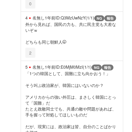
0
4
名無し
1年前
ID:Q3MzUwNzY(1/1)
NG
報告
外から見れば、国民の力も、共に民主党も大差な
いぞｗ
どちらも同じ朝鮮人🤭
2
5
名無し
1年前
ID:E0MjM0MzI(1/1)
NG
報告
「1つの韓国として、国難に立ち向かおう！」
そう叫ぶ政治家が、韓国にはいないのか？
アメリカからの強い外圧は、まさしく韓国にとっ
て「国難」だ
たとえ政敵同士でも、共通の敵や問題があれば、
手を握って対処してほしいものだ
だが、現実には、政治家は皆、自分のことばかり