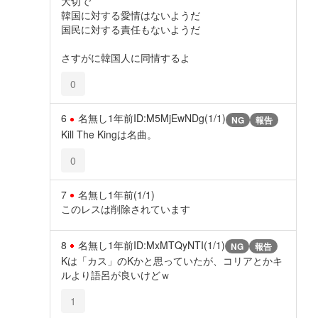
大切で
韓国に対する愛情はないようだ
国民に対する責任もないようだ
さすがに韓国人に同情するよ
0
6
名無し
1年前
ID:M5MjEwNDg(1/1)
NG
報告
Kill The Kingは名曲。
0
7
名無し
1年前
(1/1)
このレスは削除されています
8
名無し
1年前
ID:MxMTQyNTI(1/1)
NG
報告
Kは「カス」のKかと思っていたが、コリアとかキ
ルより語呂が良いけどｗ
1