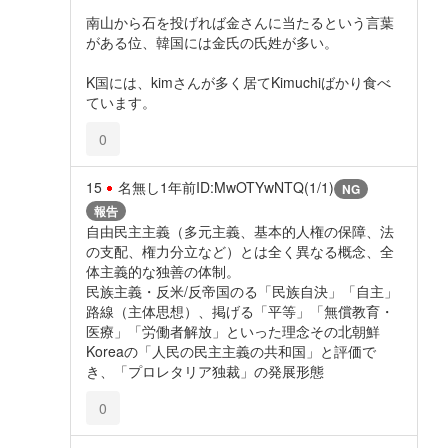
南山から石を投げれば金さんに当たるという言葉
がある位、韓国には金氏の氏姓が多い。
K国には、kimさんが多く居てKimuchiばかり食べ
ています。
0
15
名無し
1年前
ID:MwOTYwNTQ(1/1)
NG
報告
自由民主主義（多元主義、基本的人権の保障、法
の支配、権力分立など）とは全く異なる概念、全
体主義的な独善の体制。
民族主義・反米/反帝国のる「民族自決」「自主」
路線（主体思想）、掲げる「平等」「無償教育・
医療」「労働者解放」といった理念その北朝鮮
Koreaの「人民の民主主義の共和国」と評価で
き、「プロレタリア独裁」の発展形態
0