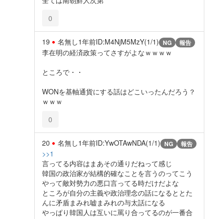
0
19
名無し
1年前
ID:M4NjM5MzY(1/1)
NG
報告
李在明の経済政策ってさすがよなｗｗｗｗ
ところで・・
WONを基軸通貨にする話はどこいったんだろう？
ｗｗｗ
0
20
名無し
1年前
ID:YwOTAwNDA(1/1)
NG
報告
>>1
言ってる内容はまあその通りだねって感じ
韓国の政治家が結構的確なことを言うのってこう
やって敵対勢力の悪口言ってる時だけだよな
ところが自分の主義や政治理念の話になるととた
んに矛盾まみれ嘘まみれの与太話になる
やっぱり韓国人は互いに罵り合ってるのが一番合