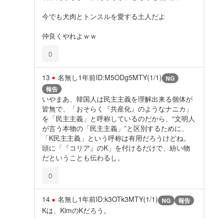
今でも犬肉とトンスルを愛する土人だよ
仲良くやれよｗｗ
0
13
名無し
1年前
ID:M5ODg5MTY(1/1)
NG
報告
いやまあ、韓国人は民主主義を理解出来る個体が
皆無で、「おそらく『共産化』のようなナニカ」
を「民主主義」と呼称しているのだから、“文明人
が言う本物の「民主主義」”と区別するために、
「K民主主義」という呼称は有用だろうけどね。
頭に「『コリア』のK」を付けるだけで、紛い物
だということも伝わるし。
0
14
名無し
1年前
ID:k3OTk3MTY(1/1)
NG
報告
Kは、KimのKだろう。