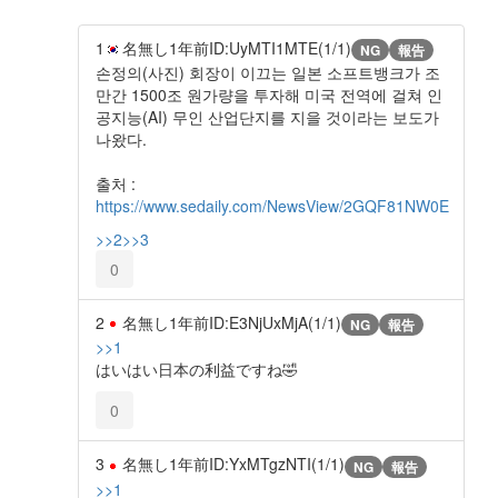
1
名無し
1年前
ID:UyMTI1MTE(1/1)
NG
報告
손정의(사진) 회장이 이끄는 일본 소프트뱅크가 조
만간 1500조 원가량을 투자해 미국 전역에 걸쳐 인
공지능(AI) 무인 산업단지를 지을 것이라는 보도가
나왔다.
출처 :
https://www.sedaily.com/NewsView/2GQF81NW0E
>>2
>>3
0
2
名無し
1年前
ID:E3NjUxMjA(1/1)
NG
報告
>>1
はいはい日本の利益ですね🤣
0
3
名無し
1年前
ID:YxMTgzNTI(1/1)
NG
報告
>>1