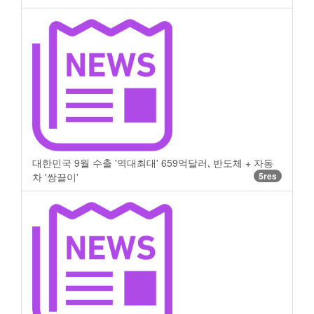
대한민국 9월 수출 '역대최대' 659억달러, 반도체 + 자동
차 '쌍끌이'
5res