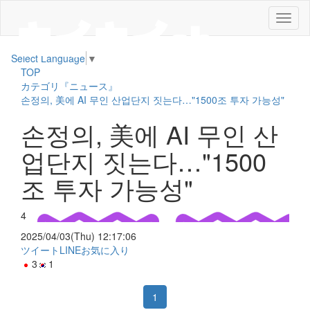
メ
ニ
ュ
Select Language
▼
ー
TOP
カテゴリ『ニュース』
손정의, 美에 AI 무인 산업단지 짓는다…"1500조 투자 가능성"
손정의, 美에 AI 무인 산
업단지 짓는다…"1500
조 투자 가능성"
4
2025/04/03(Thu) 12:17:06
ツイート
LINE
お気に入り
3
1
1