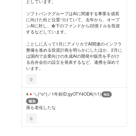
としています。
ソフトバンクグループはAIに関連する事業を成長
に向けた柱と位置づけていて、去年から、オープ
ンAIに対し、傘下のファンドから22億ドルを投資
するなどしています。
ことしに入って1月にアメリカでAI関連のインフラ
整備を進める投資計画を明らかにしたほか、2月に
は国内で企業向けの生成AIの開発や販売を手がけ
る合弁会社の設立を発表するなど、連携を深めて
います。
0
4
＼(^o^)／
1年前
ID:gyOTY4ODA(1/1)
NG
報告
孫も老化したな
0