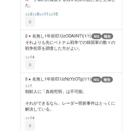
た。
>>3
>>8
>>11
>>15
0
2
名無し
1年前
ID:UzODA0NTI(1/1)
NG
報告
それよりも先にベトナム戦争での韓国軍の数々の
戦争犯罪を調査した方がよい。
>>14
0
3
名無し
1年前
ID:UzNzYzOTg(1/1)
NG
報告
>>1
朝鮮人に「真相究明」は不可能。
それができるなら、レーダー照射事件はとっくに
解決している。
>>14
0