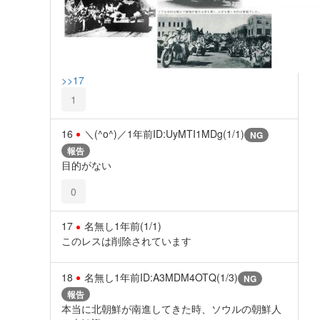
>>17
1
16
＼(^o^)／
1年前
ID:UyMTI1MDg(1/1)
NG
報告
目的がない
0
17
名無し
1年前
(1/1)
このレスは削除されています
18
名無し
1年前
ID:A3MDM4OTQ(1/3)
NG
報告
本当に北朝鮮が南進してきた時、ソウルの朝鮮人