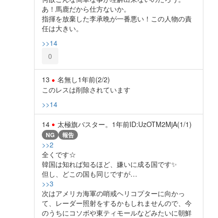
あ！馬鹿だから仕方ないか。
指揮を放棄した李承晩が一番悪い！この人物の責
任は大きい。
>>14
0
13
名無し
1年前
(2/2)
このレスは削除されています
>>14
14
太極旗バスター。
1年前
ID:UzOTM2MjA(1/1)
NG
報告
>>2
全くです☆
韓国は知れば知るほど、嫌いに成る国です✨️
但し、どこの国も同じですが…
>>3
次はアメリカ海軍の哨戒ヘリコプターに向かっ
て、レーダー照射をするかもしれませんので、今
のうちにコソボや東ティモールなどみたいに朝鮮