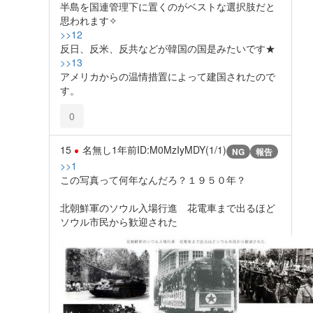
半島を国連管理下に置くのがベストな選択肢だと
思われます✧
>>12
反日、反米、反共などが韓国の国是みたいです★
>>13
アメリカからの温情措置によって建国されたので
す。
0
15
名無し
1年前
ID:M0MzIyMDY(1/1)
NG
報告
>>1
この写真って何年なんだろ？１９５０年？
北朝鮮軍のソウル入場行進 花電車まで出るほど
ソウル市民から歓迎された