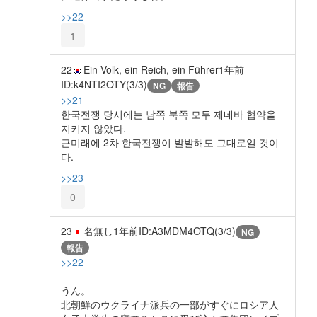
>>22
1
22
Ein Volk, ein Reich, ein Führer
1年前
ID:k4NTI2OTY(3/3)
NG
報告
>>21
한국전쟁 당시에는 남쪽 북쪽 모두 제네바 협약을
지키지 않았다.
근미래에 2차 한국전쟁이 발발해도 그대로일 것이
다.
>>23
0
23
名無し
1年前
ID:A3MDM4OTQ(3/3)
NG
報告
>>22
うん。
北朝鮮のウクライナ派兵の一部がすぐにロシア人