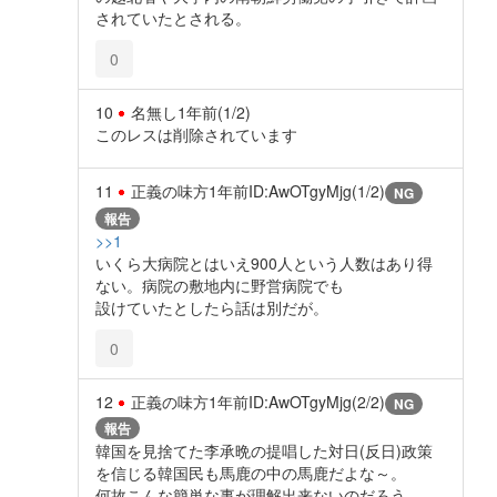
されていたとされる。
0
10
名無し
1年前
(1/2)
このレスは削除されています
11
正義の味方
1年前
ID:AwOTgyMjg(1/2)
NG
報告
>>1
いくら大病院とはいえ900人という人数はあり得
ない。病院の敷地内に野営病院でも
設けていたとしたら話は別だが。
0
12
正義の味方
1年前
ID:AwOTgyMjg(2/2)
NG
報告
韓国を見捨てた李承晩の提唱した対日(反日)政策
を信じる韓国民も馬鹿の中の馬鹿だよな～。
何故こんな簡単な事が理解出来ないのだろう。