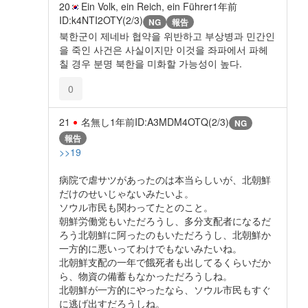
20
Ein Volk, ein Reich, ein Führer
1年前
ID:k4NTI2OTY(2/3)
NG
報告
북한군이 제네바 협약을 위반하고 부상병과 민간인
을 죽인 사건은 사실이지만 이것을 좌파에서 파헤
칠 경우 분명 북한을 미화할 가능성이 높다.
0
21
名無し
1年前
ID:A3MDM4OTQ(2/3)
NG
報告
>>19
病院で虐サツがあったのは本当らしいが、北朝鮮
だけのせいじゃないみたいよ。
ソウル市民も関わってたとのこと。
朝鮮労働党もいただろうし、多分支配者になるだ
ろう北朝鮮に阿ったのもいただろうし、北朝鮮か
一方的に悪いってわけでもないみたいね。
北朝鮮支配の一年で餓死者も出してるくらいだか
ら、物資の備蓄もなかっただろうしね。
北朝鮮が一方的にやったなら、ソウル市民もすぐ
に逃げ出すだろうしね。