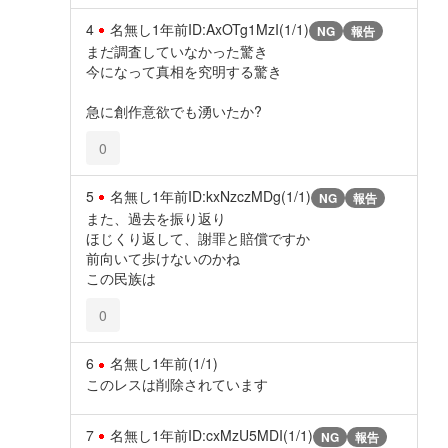
4
名無し
1年前
ID:AxOTg1MzI(1/1)
NG
報告
まだ調査していなかった驚き
今になって真相を究明する驚き
急に創作意欲でも湧いたか?
0
5
名無し
1年前
ID:kxNzczMDg(1/1)
NG
報告
また、過去を振り返り
ほじくり返して、謝罪と賠償ですか
前向いて歩けないのかね
この民族は
0
6
名無し
1年前
(1/1)
このレスは削除されています
7
名無し
1年前
ID:cxMzU5MDI(1/1)
NG
報告