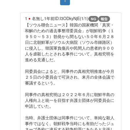
1
1
名無し
1年前
ID:I3ODkyNjE(1/1)
NG
報告
【ソウル聯合ニュース】韓国の国家機関「真実・
和解のための過去事整理委員会」が朝鮮戦争（１
９５０～５３）勃発から間もない５０年６月２８
日に北朝鮮軍がソウル大病院（ソウル市鍾路区）
に侵入し、韓国軍負傷兵や民間人の患者約９００
人を虐殺したとされる事件について、真相究明を
進める見通しだ。
同委員会によると、同事件の真相究明推進が今月
２５日の小委員会で可決され、来月の全体会議で
審議するという。
同事件の真相究明は２０２２年６月に朝鮮半島の
人権向上と統一を目指す弁護士団体が同委員会に
申請していた。
当時、弁護士団体は同事件について、単純な殺人
事件ではなく、朝鮮戦争当時にも有効だったジュ
ネーブ条約に違反する戦争犯罪にあたると主張し