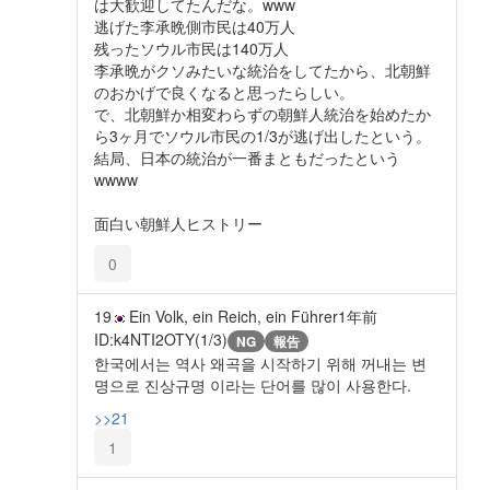
は大歓迎してたんだな。www
逃げた李承晩側市民は40万人
残ったソウル市民は140万人
李承晩がクソみたいな統治をしてたから、北朝鮮
のおかげで良くなると思ったらしい。
で、北朝鮮か相変わらずの朝鮮人統治を始めたか
ら3ヶ月でソウル市民の1/3が逃げ出したという。
結局、日本の統治が一番まともだったという
wwww
面白い朝鮮人ヒストリー
0
19
Ein Volk, ein Reich, ein Führer
1年前
ID:k4NTI2OTY(1/3)
NG
報告
한국에서는 역사 왜곡을 시작하기 위해 꺼내는 변
명으로 진상규명 이라는 단어를 많이 사용한다.
>>21
1