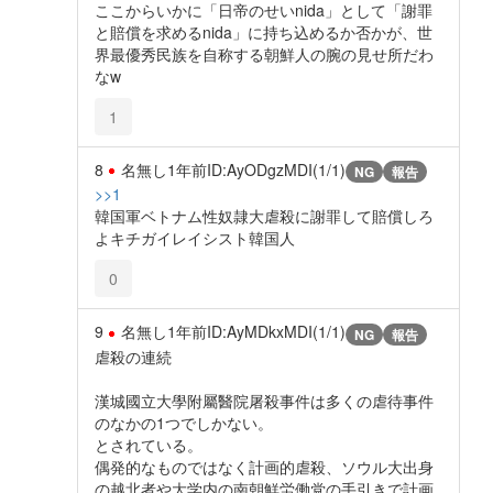
ここからいかに「日帝のせいnida」として「謝罪
と賠償を求めるnida」に持ち込めるか否かが、世
界最優秀民族を自称する朝鮮人の腕の見せ所だわ
なw
1
8
名無し
1年前
ID:AyODgzMDI(1/1)
NG
報告
>>1
韓国軍ベトナム性奴隷大虐殺に謝罪して賠償しろ
よキチガイレイシスト韓国人
0
9
名無し
1年前
ID:AyMDkxMDI(1/1)
NG
報告
虐殺の連続
漢城國立大學附屬醫院屠殺事件は多くの虐待事件
のなかの1つでしかない。
とされている。
偶発的なものではなく計画的虐殺、ソウル大出身
の越北者や大学内の南朝鮮労働党の手引きで計画