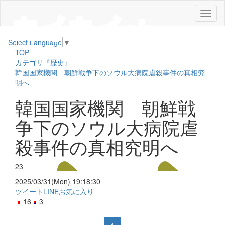
メ
ニ
ュ
Select Language
▼
ー
TOP
カテゴリ『歴史』
韓国国家機関 朝鮮戦争下のソウル大病院虐殺事件の真相究
明へ
韓国国家機関 朝鮮戦
争下のソウル大病院虐
殺事件の真相究明へ
23
2025/03/31(Mon) 19:18:30
ツイート
LINE
お気に入り
16
3