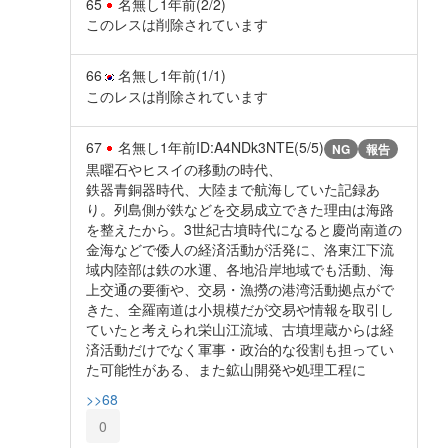
65
名無し
1年前
(2/2)
このレスは削除されています
66
名無し
1年前
(1/1)
このレスは削除されています
67
名無し
1年前
ID:A4NDk3NTE(5/5)
NG
報告
黒曜石やヒスイの移動の時代、
鉄器青銅器時代、大陸まで航海していた記録あ
り。列島側が鉄などを交易成立できた理由は海路
を整えたから。3世紀古墳時代になると慶尚南道の
金海などで倭人の経済活動が活発に、洛東江下流
域内陸部は鉄の水運、各地沿岸地域でも活動、海
上交通の要衝や、交易・漁撈の港湾活動拠点がで
きた、全羅南道は小規模だが交易や情報を取引し
ていたと考えられ栄山江流域、古墳埋蔵からは経
済活動だけでなく軍事・政治的な役割も担ってい
た可能性がある、また鉱山開発や処理工程に
>>68
0