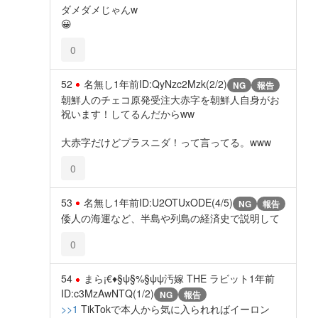
ダメダメじゃんw
😀
0
52
名無し
1年前
ID:QyNzc2Mzk(2/2)
NG
報告
朝鮮人のチェコ原発受注大赤字を朝鮮人自身がお
祝います！してるんだからww
大赤字だけどプラスニダ！って言ってる。www
0
53
名無し
1年前
ID:U2OTUxODE(4/5)
NG
報告
倭人の海運など、半島や列島の経済史で説明して
0
54
まら¡€♦§ψ§%§ψψ汚嫁 THE ラビット
1年前
ID:c3MzAwNTQ(1/2)
NG
報告
>>1
TikTokで本人から気に入られればイーロン