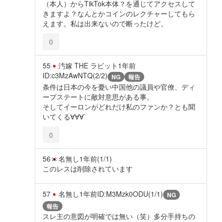
（本人）からTikTok本体？を通じてアクセスして
きますよ？なんとかコインのレクチャーしてもら
えます。私は出来ないので断ったけど。
0
55
汚嫁 THE ラビット
1年前
ID:c3MzAwNTQ(2/2)
NG
報告
条件は日本の今を憂い中国他の議員や官僚、ディ
ープステートに敵対意思がある事。
そしてイーロンがどれだけ私のファンか？とも聞
いてくる∀∀∀`
0
56
名無し
1年前
(1/1)
このレスは削除されています
57
名無し
1年前
ID:M3Mzk0ODU(1/1)
NG
報告
スレ主の意図が明確では無い（笑）多分手持ちの