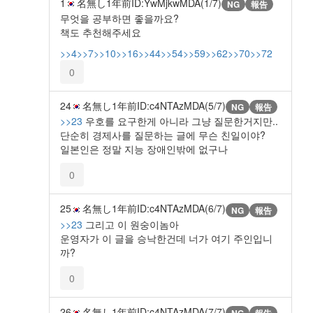
1
名無し
1年前
ID:YwMjkwMDA(1/7)
NG
報告
무엇을 공부하면 좋을까요?
책도 추천해주세요
>>4
>>7
>>10
>>16
>>44
>>54
>>59
>>62
>>70
>>72
0
24
名無し
1年前
ID:c4NTAzMDA(5/7)
NG
報告
>>23
우호를 요구한게 아니라 그냥 질문한거지만..
단순히 경제사를 질문하는 글에 무슨 친일이야?
일본인은 정말 지능 장애인밖에 없구나
0
25
名無し
1年前
ID:c4NTAzMDA(6/7)
NG
報告
>>23
그리고 이 원숭이놈아
운영자가 이 글을 승낙한건데 너가 여기 주인입니
까?
0
26
名無し
1年前
ID:c4NTAzMDA(7/7)
NG
報告