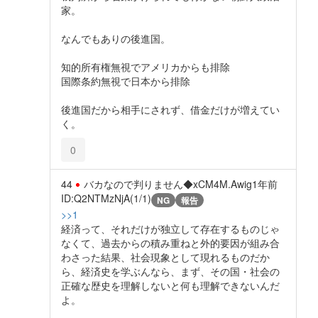
家。
なんでもありの後進国。
知的所有権無視でアメリカからも排除
国際条約無視で日本から排除
後進国だから相手にされず、借金だけが増えてい
く。
0
44
バカなので判りません◆xCM4M.Awig
1年前
ID:Q2NTMzNjA(1/1)
NG
報告
>>1
経済って、それだけが独立して存在するものじゃ
なくて、過去からの積み重ねと外的要因が組み合
わさった結果、社会現象として現れるものだか
ら、経済史を学ぶんなら、まず、その国・社会の
正確な歴史を理解しないと何も理解できないんだ
よ。