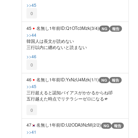
>>45
0
45
名無し
1年前
ID:Q1OTc3Mzk(3/4)
NG
報告
>>44
韓国人は長文が読めない
三行以内に纏めないと読まない
>>46
0
46
名無し
1年前
ID:YxNzU4Mzk(1/1)
NG
報告
>>45
三行超えると認知バイアスがかかるからね🤣
五行越えた時点でリテラシーゼロになる🫵
0
47
名無し
1年前
ID:U2ODA3NzM(2/2)
NG
報告
>>41