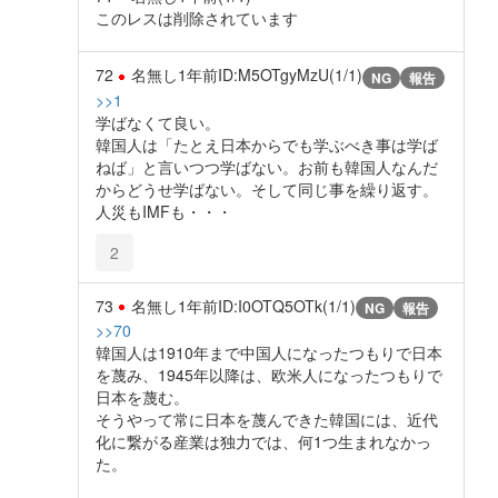
このレスは削除されています
72
名無し
1年前
ID:M5OTgyMzU(1/1)
NG
報告
>>1
学ばなくて良い。
韓国人は「たとえ日本からでも学ぶべき事は学ば
ねば」と言いつつ学ばない。お前も韓国人なんだ
からどうせ学ばない。そして同じ事を繰り返す。
人災もIMFも・・・
2
73
名無し
1年前
ID:I0OTQ5OTk(1/1)
NG
報告
>>70
韓国人は1910年まで中国人になったつもりで日本
を蔑み、1945年以降は、欧米人になったつもりで
日本を蔑む。
そうやって常に日本を蔑んできた韓国には、近代
化に繋がる産業は独力では、何1つ生まれなかっ
た。