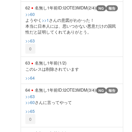
62
名無し
1年前
ID:I2OTE3MDM(2/4)
NG
報告
>>60
ようやく
>>1
さんの意図がわかった！
本当に日本人には、思いつかない悪意だけの国民
性だと証明してくれてありがとう。
>>63
0
63
名無し
1年前
(1/2)
このレスは削除されています
>>64
64
名無し
1年前
ID:I2OTE3MDM(3/4)
NG
報告
>>63
>>60
さんに言ってやって
>>65
0