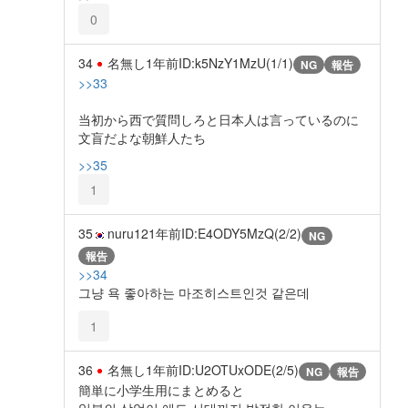
0
34
名無し
1年前
ID:k5NzY1MzU(1/1)
NG
報告
>>33
当初から西で質問しろと日本人は言っているのに
文盲だよな朝鮮人たち
>>35
1
35
nuru12
1年前
ID:E4ODY5MzQ(2/2)
NG
報告
>>34
그냥 욕 좋아하는 마조히스트인것 같은데
1
36
名無し
1年前
ID:U2OTUxODE(2/5)
NG
報告
簡単に小学生用にまとめると