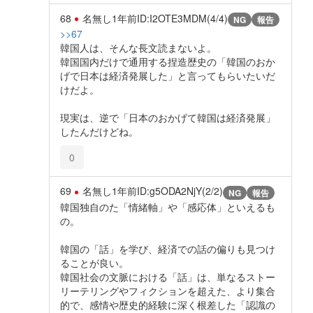
68
名無し
1年前
ID:I2OTE3MDM(4/4)
NG
報告
>>67
韓国人は、そんな長文読まないよ。
韓国国内だけで通用する捏造歴史の「韓国のおか
げで日本は経済発展した」と言ってもらいたいだ
けだよ。
現実は、逆で「日本のおかげて韓国は経済発展」
したんだけどね。
0
69
名無し
1年前
ID:g5ODA2NjY(2/2)
NG
報告
韓国独自のた「情緒軸」や「感応体」といえるも
の。
韓国の「話」を学び、経済での話の偏りも見つけ
ることが良い。
韓国社会の文脈における「話」は、単なるストー
リーテリングやフィクションを超えた、より集合
的で、感情や歴史的経験に深く根差した「認識の