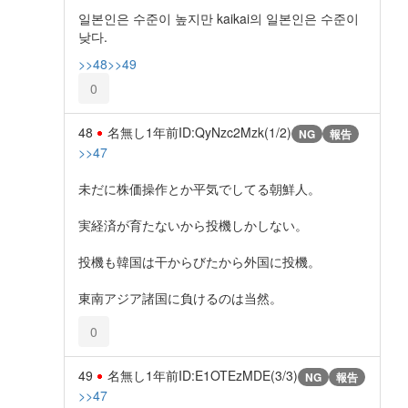
일본인은 수준이 높지만 kaikai의 일본인은 수준이
낮다.
>>48
>>49
0
48
名無し
1年前
ID:QyNzc2Mzk(1/2)
NG
報告
>>47
未だに株価操作とか平気でしてる朝鮮人。
実経済が育たないから投機しかしない。
投機も韓国は干からびたから外国に投機。
東南アジア諸国に負けるのは当然。
0
49
名無し
1年前
ID:E1OTEzMDE(3/3)
NG
報告
>>47