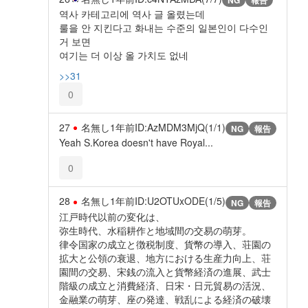
역사 카테고리에 역사 글 올렸는데
룰을 안 지킨다고 화내는 수준의 일본인이 다수인
거 보면
여기는 더 이상 올 가치도 없네
>>31
0
27
名無し
1年前
ID:AzMDM3MjQ(1/1)
NG
報告
Yeah S.Korea doesn't have Royal...
0
28
名無し
1年前
ID:U2OTUxODE(1/5)
NG
報告
江戸時代以前の変化は、
弥生時代、水稲耕作と地域間の交易の萌芽。
律令国家の成立と徴税制度、貨幣の導入、荘園の
拡大と公領の衰退、地方における生産力向上、荘
園間の交易、宋銭の流入と貨幣経済の進展、武士
階級の成立と消費経済、日宋・日元貿易の活況、
金融業の萌芽、座の発達、戦乱による経済の破壊