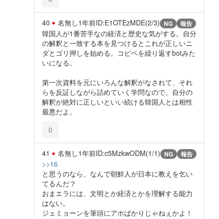
40
名無し
1年前
ID:E1OTEzMDE(2/3)
NG
報告
韓国人が1番苦手なの経済と歴史な気がする。自分
の解釈と一致する本を見つけるとこれが正しいニ
ダとゴリ押しを始める。コピペを繰り返すbotみた
いになる。
第一次資料を元にいろんな解釈がなされて、それ
らを反証しながら詰めていく学問なので、自分の
解釈が絶対に正しいといい続ける韓国人とは相性
最悪だよ。
0
41
名無し
1年前
ID:c5MzkwODM(1/1)
NG
報告
>>16
と思うのなら、なんで朝鮮人が日本に教えを乞い
てるんだ？
おまエラには、文明とか経済とかを理解する能力
はない。
ジェミョーンを筆頭にアホばかりじゃねぇかよ！