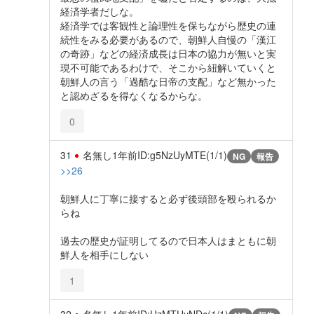
経済学者だしな。
経済学では客観性と論理性を保ちながら歴史の連
続性をみる必要があるので、朝鮮人自慢の「漢江
の奇跡」などの経済成長は日本の協力が無いと実
現不可能であるわけで、そこから紐解いていくと
朝鮮人の言う「過酷な日帝の支配」など無かった
と認めざるを得なくなるからな。
0
31
名無し
1年前
ID:g5NzUyMTE(1/1)
NG
報告
>>26
朝鮮人に丁寧に接すると必ず後頭部を殴られるか
らね
過去の歴史が証明してるので日本人はまともに朝
鮮人を相手にしない
1
32
名無し
1年前
ID:UzMTUyNDc(1/1)