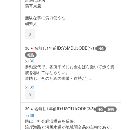
馬耳東風
無駄な事に労力使うな
朝鮮人
0
38
名無し
1年前
ID:Y5MDU5ODE(1/1)
NG
報告
>>36
参勤交代で、各所平民にお金をばら撒いて歩く貴
族を忘れてはならない。
道路も、そのための整備・維持だし。
>>39
0
39
名無し
1年前
ID:U2OTUxODE(3/5)
NG
報告
>>38
路は、社会経済構造を反映。
沿岸海路と河川水運が地域間交易の主軸であり、