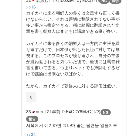
NG
報告
>>16
カイカイに来る朝鮮人の多くは文章すら正しく書
けないらしい。それは適切に翻訳されてない事が
多い事から推定できる。稀に綺麗に翻訳された文
章を書く朝鮮人はまともに議論できる事が多い。
カイカイに来る多くの朝鮮人は一方的に主張を繰
り返すだけで、日本側が出した反証に対しては無
視する。このプロセスが繰り返され、自分の主張
が跳ね返されると気づいた後で、最後には罵詈雑
言を書いて去る。つまりネットでも声闘をするだ
けで議論は出来ない奴ばかり。
だから、カイカイで朝鮮人に対する評価は低い。
0
33
nuru12
1年前
ID:E4ODY5MzQ(1/2)
NG
報告
서쪽에서 얘기하면 그나마 좋은 답변을 얻을지도
>>34