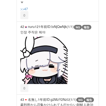
ｗ
>>47
0
42
nuru12
1年前
ID:IxNjQwNjk(1/1)
NG
報告
인장 주작은 뭐야
0
43
名無し
1年前
ID:g2MzY2NzU(1/1)
NG
報告
裁判所から召集かけられても行かない朝鮮人政治