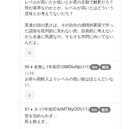
レベルが高いとか低いとか君の主観で解釈だろ？
何が基準なのかとか、レベルが高いとはどういう
意味とか考えてないだろ？
君達の頭の悪さは、その自分の感情的要因で作っ
た認知を批判的に見れない所。自発的に考えない
から永遠に馬鹿なの。そもそも学問に向いてない
んだよ。
0
50
名無し
1年前
ID:I3MDkxNjc(1/1)
NG
報告
>>16
お前ら朝鮮人よりレベルの低い奴はほとんどいな
い。
0
51
タコ
1年前
ID:k0MTMyODI(1/1)
NG
報告
世を治められず…
民も救えず…