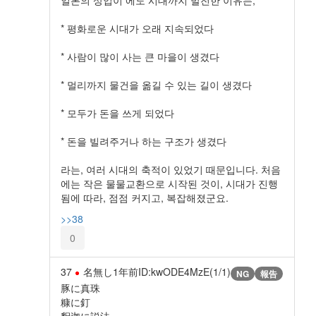
일본의 상업이 에도 시대까지 발전한 이유는,
* 평화로운 시대가 오래 지속되었다
* 사람이 많이 사는 큰 마을이 생겼다
* 멀리까지 물건을 옮길 수 있는 길이 생겼다
* 모두가 돈을 쓰게 되었다
* 돈을 빌려주거나 하는 구조가 생겼다
라는, 여러 시대의 축적이 있었기 때문입니다. 처음
에는 작은 물물교환으로 시작된 것이, 시대가 진행
됨에 따라, 점점 커지고, 복잡해졌군요.
>>38
0
37
名無し
1年前
ID:kwODE4MzE(1/1)
NG
報告
豚に真珠
糠に釘
釈迦に説法