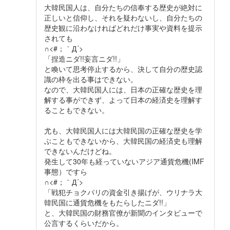
大韓民国人は、自分たちの信奉する歴史が絶対に
正しいと信仰し、それを疑わないし、自分たちの
歴史観に沿わなければどれだけ事実や資料を提示
されても
∩<#；｀Д´>
「捏造ニダ!!妄言ニダ!!」
と喚いて思考停止するから、決して自分の歴史認
識の枠を出る事はできない。
なので、大韓民国人には、日本の正確な歴史を理
解する事ができず、よって日本の経済史を理解す
ることもできない。
尤も、大韓民国人には大韓民国の正確な歴史を学
ぶこともできないから、大韓民国の経済史も理解
できないんだけどね。
発生して30年も経っていないアジア通貨危機(IMF
事態）ですら
∩<#；｀Д´>
「戦犯チョクパリの資金引き揚げが、ウリナラ大
韓民国に通貨危機をもたらしたニダ!!」
と、大韓民国の財務官僚が新聞のインタビューで
公言するくらいだから。