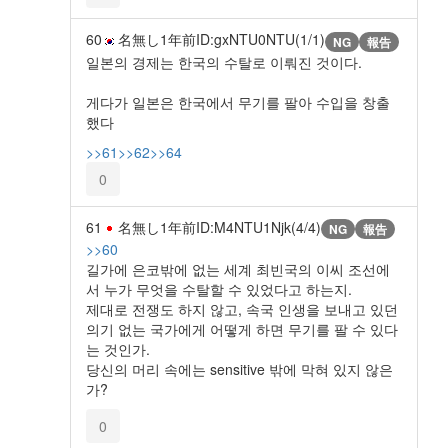
60
名無し
1年前
ID:gxNTU0NTU(1/1)
NG
報告
일본의 경제는 한국의 수탈로 이뤄진 것이다.
게다가 일본은 한국에서 무기를 팔아 수입을 창출
했다
>>61
>>62
>>64
0
61
名無し
1年前
ID:M4NTU1Njk(4/4)
NG
報告
>>60
길가에 은코밖에 없는 세계 최빈국의 이씨 조선에
서 누가 무엇을 수탈할 수 있었다고 하는지.
제대로 전쟁도 하지 않고, 속국 인생을 보내고 있던
의기 없는 국가에게 어떻게 하면 무기를 팔 수 있다
는 것인가.
당신의 머리 속에는 sensitive 밖에 막혀 있지 않은
가?
0