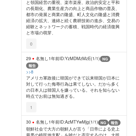
と領国経営の重視、楽市楽座、政治的安定と平和
の長期化、農業生産力の向上と商品作物の普及、
都市の発展と商業の隆盛、町人文化の隆盛と消費
経済の拡大、連綿と続く農耕技術の進歩、交易の
経験とネットワークの蓄積、戦国時代の経済復興
と市場の萌芽、
0
29
名無し
1年前
ID:YzMDMzMzE(1/1)
NG
報告
>>8
アメリカ軍政後に韓国ができて以来韓国が日本に
対して行った侮辱行為は果てしない。だから多く
の日本人は韓国人を嫌っている。それを知らない
時点でお前は無知過ぎる。
1
30
名無し
1年前
ID:AzMTYwMjg(1/1)
NG
報告
朝鮮社会で大方の朝鮮人が言う「日帝による史上
最悪の植民地支配」を嘘だと否定するのは、大抵