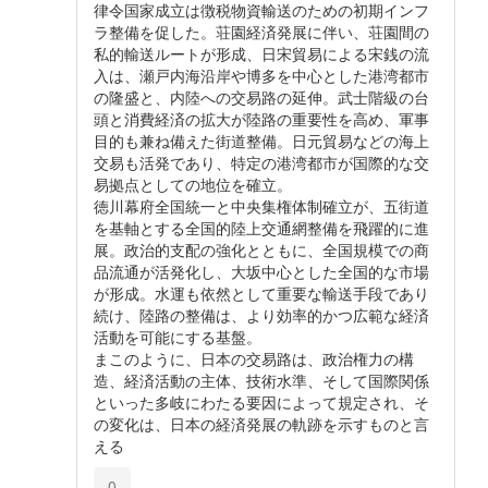
律令国家成立は徴税物資輸送のための初期インフ
ラ整備を促した。荘園経済発展に伴い、荘園間の
私的輸送ルートが形成、日宋貿易による宋銭の流
入は、瀬戸内海沿岸や博多を中心とした港湾都市
の隆盛と、内陸への交易路の延伸。武士階級の台
頭と消費経済の拡大が陸路の重要性を高め、軍事
目的も兼ね備えた街道整備。日元貿易などの海上
交易も活発であり、特定の港湾都市が国際的な交
易拠点としての地位を確立。
徳川幕府全国統一と中央集権体制確立が、五街道
を基軸とする全国的陸上交通網整備を飛躍的に進
展。政治的支配の強化とともに、全国規模での商
品流通が活発化し、大坂中心とした全国的な市場
が形成。水運も依然として重要な輸送手段であり
続け、陸路の整備は、より効率的かつ広範な経済
活動を可能にする基盤。
まこのように、日本の交易路は、政治権力の構
造、経済活動の主体、技術水準、そして国際関係
といった多岐にわたる要因によって規定され、そ
の変化は、日本の経済発展の軌跡を示すものと言
える
0