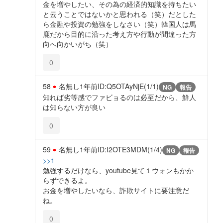
金を増やしたい、その為の経済的知識を持ちたい
と云うことではないかと思われる（笑）だとした
ら金融や投資の勉強をしなさい（笑）韓国人は馬
鹿だから目的に沿った考え方や行動が間違った方
向へ向かいがち（笑）
0
58
名無し
1年前
ID:Q5OTAyNjE(1/1)
NG
報告
知れば劣等感でファビョるのは必至だから、鮮人
は知らない方が良い
0
59
名無し
1年前
ID:I2OTE3MDM(1/4)
NG
報告
>>1
勉強するだけなら、youtube見て１ウォンもかか
らずできるよ。
お金を増やしたいなら、詐欺サイトに要注意だ
ね。
0