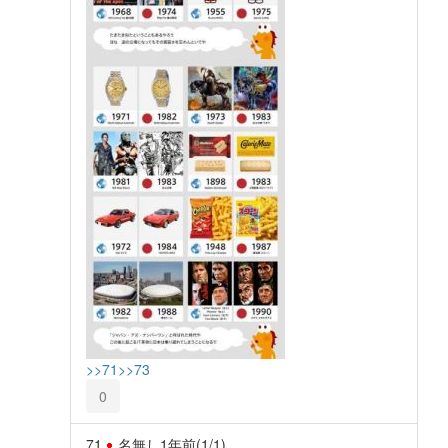
>>71
>>73
0
71
名無し
1年前
(1/1)