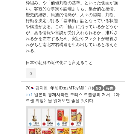
枠組み」や「価値判断の基準」といった側面が強
い。客観的な事実や論理よりも、集合的な感情、
歴史的経験、民族的情緒が、人々の認識、判断、
行動を決定づける「基準軸」話となっている状態
や構造がある。この「軸」に沿っているかどうか
が、ある情報や言説が受け入れられるか、排斥さ
れるかを左右するため、実証やファクトが軽視さ
れがちな南北左右構造を生み出していると考えら
れる。
日本や朝鮮の近代化にも言えること
0
70
김치맨
1年前
ID:gzMTcyMjI(1/1)
NG
報告
>>1
일본의 경제사라면 모리스 르블랑의 저서 《아
르센 뤼팽》을 읽어보면 좋을 것이다.