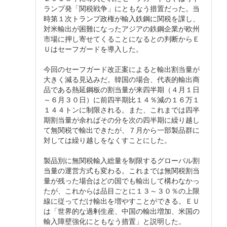
ランプ発「関税戦争」にともなう措置だった。当
時第１次トランプ政権が輸入鉄鋼に関税を課し、
対米輸出が困難になったアジアの鉄鋼企業が欧州
市場に押し寄せてくることになるとの判断からＥ
Ｕはセーフガードを導入した。
今回のセーフガード改正案によると輸出割当量が
大きく減る見込みだ。韓国の場合、代表的輸出商
品である熱延鋼板の割当量が来四半期（４月１日
～６月３０日）に前四半期比１４％減の１６万１
１４４トンに制限される。また、これまでは四半
期割当量が余ればその分を次の四半期に繰り越し
て無関税で輸出できたが、７月から一部製品群に
対しては繰り越しをなくすことにした。
製品別に無関税輸入総量を制限するグローバル割
当量の運営方式も変わる。これまでは無関税割当
量が残った場合はどの国でも輸出して構わなかっ
たが、これからは品目ごとに１３～３０％の上限
線に従ってだけ輸出を増やすことができる。ＥＵ
は「世界的な過剰生産、中国の輸出増加、米国の
輸入障壁強化にともなう措置」と説明した。