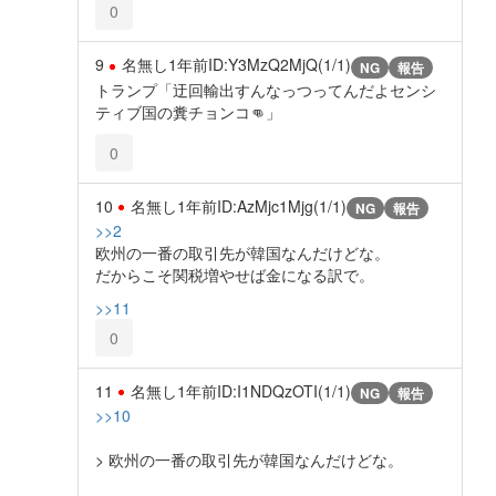
0
9
名無し
1年前
ID:Y3MzQ2MjQ(1/1)
NG
報告
トランプ「迂回輸出すんなっつってんだよセンシ
ティブ国の糞チョンコ👊」
0
10
名無し
1年前
ID:AzMjc1Mjg(1/1)
NG
報告
>>2
欧州の一番の取引先が韓国なんだけどな。
だからこそ関税増やせば金になる訳で。
>>11
0
11
名無し
1年前
ID:I1NDQzOTI(1/1)
NG
報告
>>10
> 欧州の一番の取引先が韓国なんだけどな。