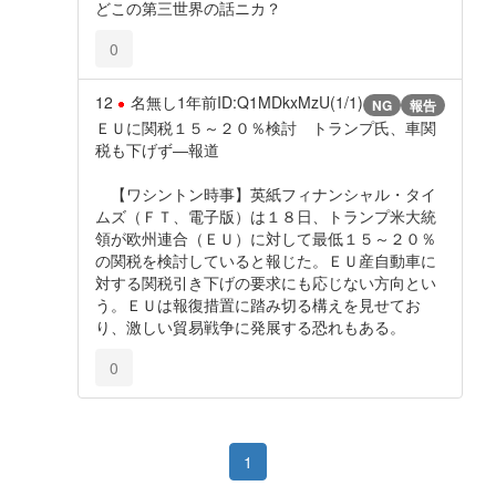
どこの第三世界の話ニカ？
0
12
名無し
1年前
ID:Q1MDkxMzU(1/1)
NG
報告
ＥＵに関税１５～２０％検討 トランプ氏、車関
税も下げず―報道
【ワシントン時事】英紙フィナンシャル・タイ
ムズ（ＦＴ、電子版）は１８日、トランプ米大統
領が欧州連合（ＥＵ）に対して最低１５～２０％
の関税を検討していると報じた。ＥＵ産自動車に
対する関税引き下げの要求にも応じない方向とい
う。ＥＵは報復措置に踏み切る構えを見せてお
り、激しい貿易戦争に発展する恐れもある。
0
1