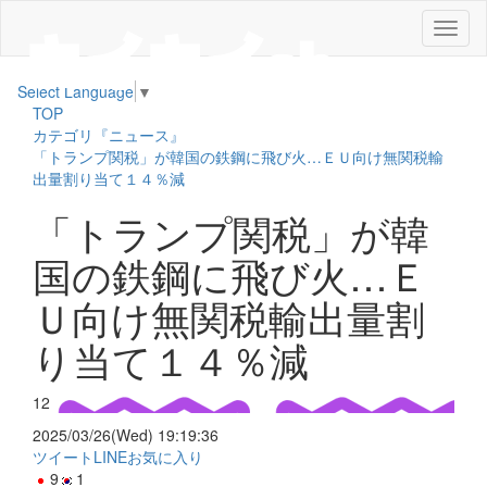
メ
ニ
ュ
Select Language
▼
ー
TOP
カテゴリ『ニュース』
「トランプ関税」が韓国の鉄鋼に飛び火…ＥＵ向け無関税輸
出量割り当て１４％減
「トランプ関税」が韓
国の鉄鋼に飛び火…Ｅ
Ｕ向け無関税輸出量割
り当て１４％減
12
2025/03/26(Wed) 19:19:36
ツイート
LINE
お気に入り
9
1