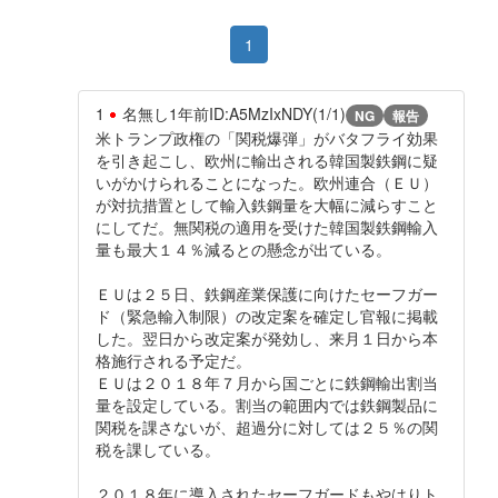
1
1
名無し
1年前
ID:A5MzIxNDY(1/1)
NG
報告
米トランプ政権の「関税爆弾」がバタフライ効果
を引き起こし、欧州に輸出される韓国製鉄鋼に疑
いがかけられることになった。欧州連合（ＥＵ）
が対抗措置として輸入鉄鋼量を大幅に減らすこと
にしてだ。無関税の適用を受けた韓国製鉄鋼輸入
量も最大１４％減るとの懸念が出ている。
ＥＵは２５日、鉄鋼産業保護に向けたセーフガー
ド（緊急輸入制限）の改定案を確定し官報に掲載
した。翌日から改定案が発効し、来月１日から本
格施行される予定だ。
ＥＵは２０１８年７月から国ごとに鉄鋼輸出割当
量を設定している。割当の範囲内では鉄鋼製品に
関税を課さないが、超過分に対しては２５％の関
税を課している。
２０１８年に導入されたセーフガードもやはりト