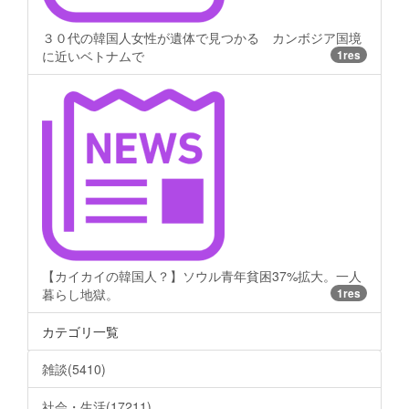
３０代の韓国人女性が遺体で見つかる カンボジア国境
に近いベトナムで
1res
【カイカイの韓国人？】ソウル青年貧困37%拡大。一人
暮らし地獄。
1res
カテゴリ一覧
雑談(5410)
社会・生活(17211)