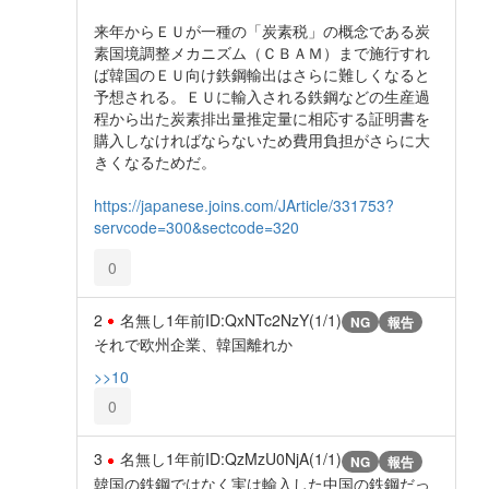
来年からＥＵが一種の「炭素税」の概念である炭
素国境調整メカニズム（ＣＢＡＭ）まで施行すれ
ば韓国のＥＵ向け鉄鋼輸出はさらに難しくなると
予想される。ＥＵに輸入される鉄鋼などの生産過
程から出た炭素排出量推定量に相応する証明書を
購入しなければならないため費用負担がさらに大
きくなるためだ。
https://japanese.joins.com/JArticle/331753?
servcode=300&sectcode=320
0
2
名無し
1年前
ID:QxNTc2NzY(1/1)
NG
報告
それで欧州企業、韓国離れか
>>10
0
3
名無し
1年前
ID:QzMzU0NjA(1/1)
NG
報告
韓国の鉄鋼ではなく実は輸入した中国の鉄鋼だっ