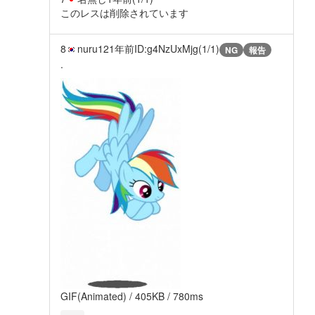
このレスは削除されています
8
nuru12
1年前
ID:g4NzUxMjg(1/1)
NG
報告
.
GIF(Animated) / 405KB / 780ms