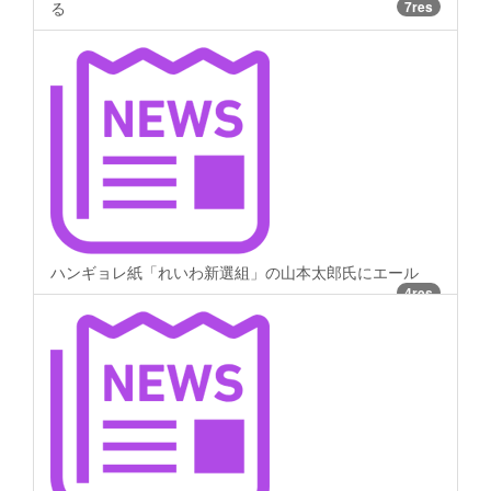
る
7res
ハンギョレ紙「れいわ新選組」の山本太郎氏にエール
4res