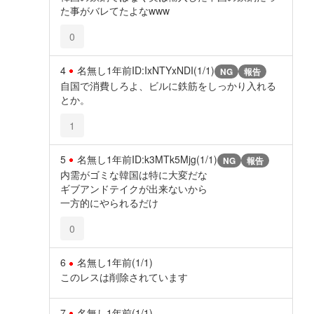
た事がバレてたよなwww
0
4
名無し
1年前
ID:IxNTYxNDI(1/1)
NG
報告
自国で消費しろよ、ビルに鉄筋をしっかり入れる
とか。
1
5
名無し
1年前
ID:k3MTk5Mjg(1/1)
NG
報告
内需がゴミな韓国は特に大変だな
ギブアンドテイクが出来ないから
一方的にやられるだけ
0
6
名無し
1年前
(1/1)
このレスは削除されています
7
名無し
1年前
(1/1)