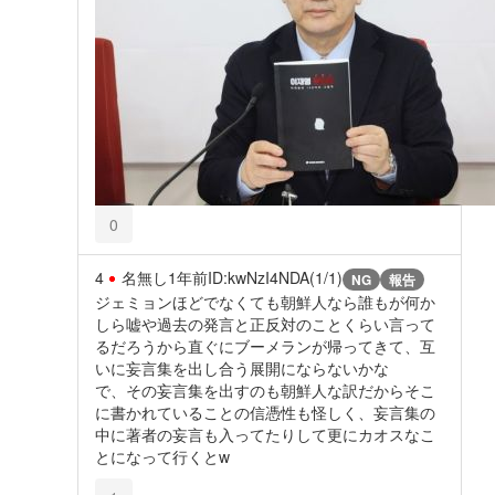
0
4
名無し
1年前
ID:kwNzI4NDA(1/1)
NG
報告
ジェミョンほどでなくても朝鮮人なら誰もが何か
しら嘘や過去の発言と正反対のことくらい言って
るだろうから直ぐにブーメランが帰ってきて、互
いに妄言集を出し合う展開にならないかな
で、その妄言集を出すのも朝鮮人な訳だからそこ
に書かれていることの信憑性も怪しく、妄言集の
中に著者の妄言も入ってたりして更にカオスなこ
とになって行くとw