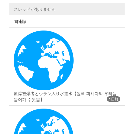
スレッドがありません
関連順
原爆被爆者とウラン入り水道水【원폭 피해자와 우라늄
들어가 수돗물】
1日前