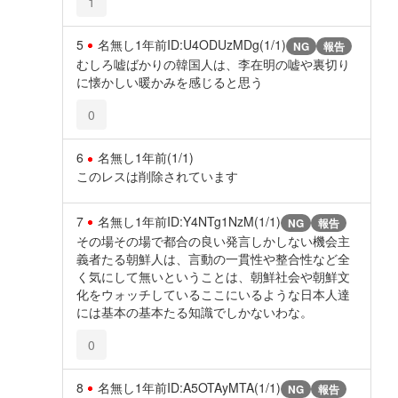
1
5
名無し
1年前
ID:U4ODUzMDg(1/1)
NG
報告
むしろ嘘ばかりの韓国人は、李在明の嘘や裏切り
に懐かしい暖かみを感じると思う
0
6
名無し
1年前
(1/1)
このレスは削除されています
7
名無し
1年前
ID:Y4NTg1NzM(1/1)
NG
報告
その場その場で都合の良い発言しかしない機会主
義者たる朝鮮人は、言動の一貫性や整合性など全
く気にして無いということは、朝鮮社会や朝鮮文
化をウォッチしているここにいるような日本人達
には基本の基本たる知識でしかないわな。
0
8
名無し
1年前
ID:A5OTAyMTA(1/1)
NG
報告