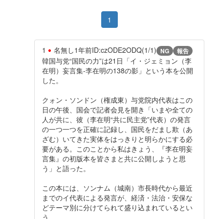
1
1
名無し
1年前
ID:czODE2ODQ(1/1)
NG
報告
韓国与党“国民の力”は21日「イ・ジェミョン（李
在明）妄言集-李在明の138の影」という本を公開
した。
クォン・ソンドン（権成東）与党院内代表はこの
日の午後、国会で記者会見を開き「いまや全ての
人が共に、彼（李在明“共に民主党”代表）の発言
の一つ一つを正確に記録し、国民をだまし欺（あ
ざむ）いてきた実体をはっきりと明らかにする必
要がある。このことから私はきょう、『李在明妄
言集』の初版本を皆さまと共に公開しようと思
う」と語った。
この本には、ソンナム（城南）市長時代から最近
までのイ代表による発言が、経済・法治・安保な
どテーマ別に分けてられて盛り込まれているとい
う。