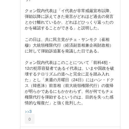
クォン院内代表は「イ代表が非常戒厳宣布以降、
弾劾以降に訴えてきた発言がどれほど過去の発言
とかけ離れているか、どれほどひっくり返ったの
かを確認することができる」と説明した。
この日は、共に民主党がチェ・サンモク（崔相
穆）大統領権限代行（経済副首相兼企画財政相）
に対して弾劾訴追案を発議した日である。
クォン院内代表はこのことについて「前科4犯・
12の犯罪容疑者であるイ代表は、いまや国政を破
壊するテロリズムの道へと完全に足を踏み入れ
た」とし「来週の月曜日（24日）にはハン・ドク
ス（韓悳洙）前首相（前大統領権限代行）の復帰
が明らかであるにもかかわらず、何が何でもチェ
権限代行を弾劾するというのは、目的を失った感
情的な報復だ」と強く批判した。
>>3
0