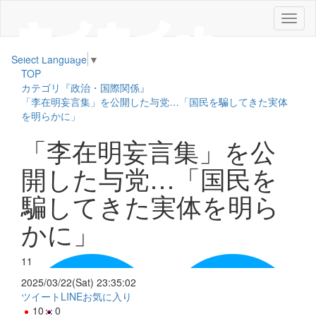
メ
ニ
ュ
Select Language
▼
ー
TOP
カテゴリ『政治・国際関係』
「李在明妄言集」を公開した与党…「国民を騙してきた実体
を明らかに」
「李在明妄言集」を公
開した与党…「国民を
騙してきた実体を明ら
かに」
11
2025/03/22(Sat) 23:35:02
ツイート
LINE
お気に入り
10
0