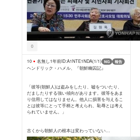
0
10
名無し
1年前
ID:A1NTE1NDA(1/1)
NG
報告
ヘンドリック・ハメル、『朝鮮幽囚記』
「彼等(朝鮮人)は盗みをしたり、嘘をついたり、
だましたりする強い傾向があります。彼等をあま
り信用してはなりません。他人に損害を与えるこ
とは彼等にとって手柄と考えられ、恥辱とは考え
られていません。」
古くから朝鮮人の根本は変わっていない…