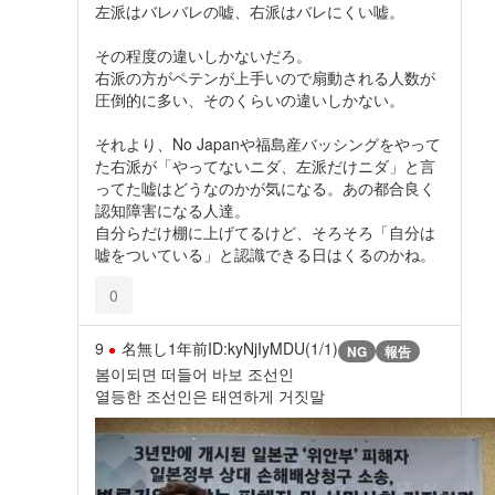
左派はバレバレの嘘、右派はバレにくい嘘。
その程度の違いしかないだろ。
右派の方がペテンが上手いので扇動される人数が
圧倒的に多い、そのくらいの違いしかない。
それより、No Japanや福島産バッシングをやって
た右派が「やってないニダ、左派だけニダ」と言
ってた嘘はどうなのかが気になる。あの都合良く
認知障害になる人達。
自分らだけ棚に上げてるけど、そろそろ「自分は
嘘をついている」と認識できる日はくるのかね。
0
9
名無し
1年前
ID:kyNjIyMDU(1/1)
NG
報告
봄이되면 떠들어 바보 조선인
열등한 조선인은 태연하게 거짓말