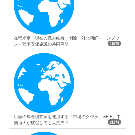
在韓米軍「現在の戦力維持」削除 対北朝鮮トーンダウ
ン＝韓米安保協議の共同声明
1日前
巨額の年金積立金を運用する「市場のクジラ」GPIF、中
国恒大が破綻しても大丈夫？
2日前