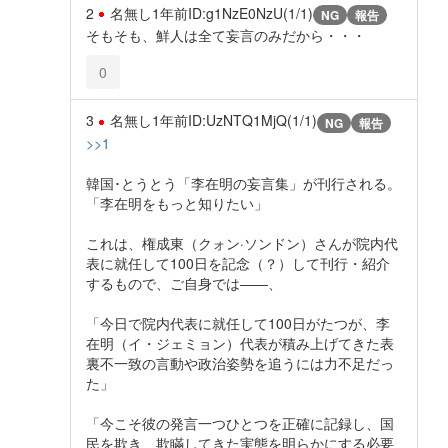
2
名無し
1年前
ID:g1NzE0NzU(1/1)
NG
報告
そもそも、鮮人は全て妄言のみだから・・・
0
3
名無し
1年前
ID:UzNTQ1MjQ(1/1)
NG
報告
>>1
韓国･とうとう「李在明の妄言集」が刊行される。
「李在明をもっと知りたい」
これは、権成東（クォン·ソンドン）さんが院内代
表に就任して100日を記念（？）して刊行・紹介
するもので、ご自身では――、
「今日で院内代表に就任して100日がたつが、李
在明（イ・ジェミョン）代表が積み上げてきた表
裏不一致の言動や政治姿勢を追うには力不足だっ
た」
「今こそ彼の発言一つひとつを正確に記録し、国
民を欺き、欺瞞してきた実態を明らかにする必要