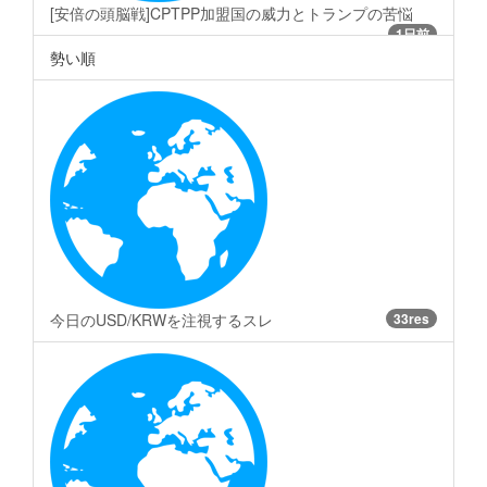
[安倍の頭脳戦]CPTPP加盟国の威力とトランプの苦悩
1日前
勢い順
今日のUSD/KRWを注視するスレ
33res