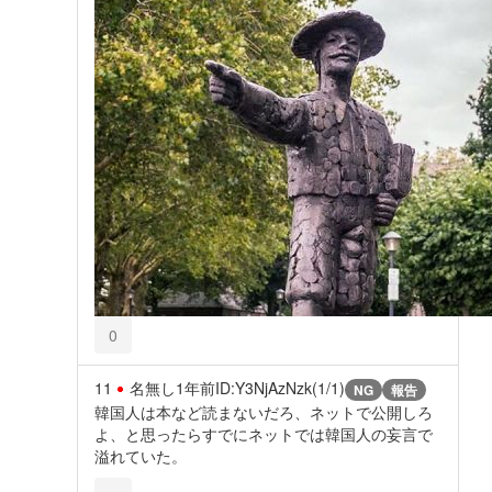
0
11
名無し
1年前
ID:Y3NjAzNzk(1/1)
NG
報告
韓国人は本など読まないだろ、ネットで公開しろ
よ、と思ったらすでにネットでは韓国人の妄言で
溢れていた。