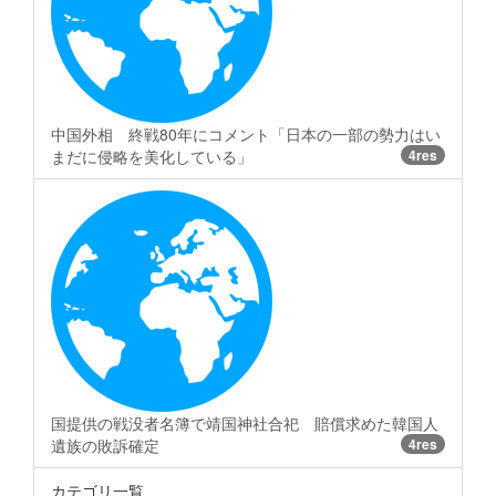
中国外相 終戦80年にコメント「日本の一部の勢力はい
まだに侵略を美化している」
4res
国提供の戦没者名簿で靖国神社合祀 賠償求めた韓国人
遺族の敗訴確定
4res
カテゴリ一覧