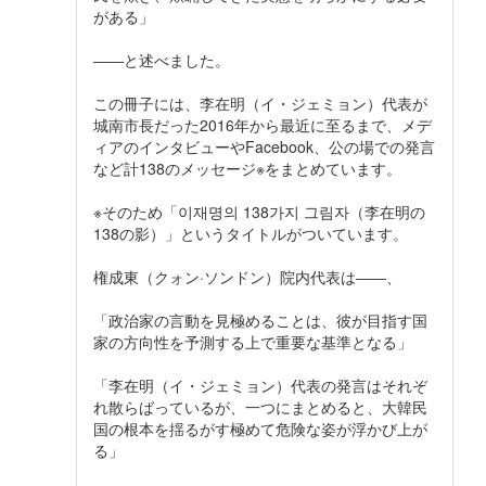
がある」
――と述べました。
この冊子には、李在明（イ・ジェミョン）代表が
城南市長だった2016年から最近に至るまで、メデ
ィアのインタビューやFacebook、公の場での発言
など計138のメッセージ※をまとめています。
※そのため「이재명의 138가지 그림자（李在明の
138の影）」というタイトルがついています。
権成東（クォン·ソンドン）院内代表は――、
「政治家の言動を見極めることは、彼が目指す国
家の方向性を予測する上で重要な基準となる」
「李在明（イ・ジェミョン）代表の発言はそれぞ
れ散らばっているが、一つにまとめると、大韓民
国の根本を揺るがす極めて危険な姿が浮かび上が
る」