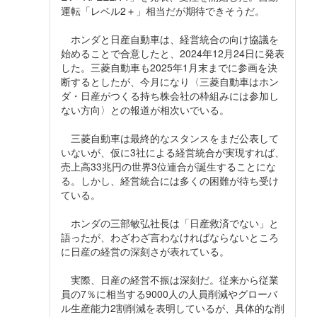
運転「レベル2＋」相当だが期待できそうだ。
ホンダと日産自動車は、経営統合の向け協議を
始めることで合意したと、2024年12月24日に発表
した。三菱自動車も2025年1月末までに参画を決
断するとしたが、今月になり〈三菱自動車はホン
ダ・日産がつくる持ち株会社の枠組みには参加し
ない方向〉との報道が相次いでいる。
三菱自動車は最終的なスタンスをまだ公表して
いないが、仮に3社による経営統合が実現すれば、
売上高33兆円の世界3位連合が誕生することにな
る。しかし、経営統合には多くの困難が待ち受け
ている。
ホンダの三部敏弘社長は「日産救済でない」と
語ったが、わざわざ言わなければならないところ
に日産の経営の深刻さが表れている。
実際、日産の経営不振は深刻だ。従来から従業
員の7％に相当する9000人の人員削減やグローバ
ル生産能力2割削減を表明しているが、具体的な削