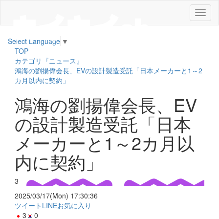
メ
ニ
ュ
Select Language
▼
ー
TOP
カテゴリ『ニュース』
鴻海の劉揚偉会長、EVの設計製造受託「日本メーカーと1～2
カ月以内に契約」
鴻海の劉揚偉会長、EV
の設計製造受託「日本
メーカーと1～2カ月以
内に契約」
3
2025/03/17(Mon) 17:30:36
ツイート
LINE
お気に入り
3
0