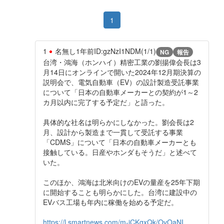
1
1
名無し
1年前
ID:gzNzI1NDM(1/1)
NG
報告
台湾・鴻海（ホンハイ）精密工業の劉揚偉会長は3
月14日にオンラインで開いた2024年12月期決算の
説明会で、電気自動車（EV）の設計製造受託事業
について「日本の自動車メーカーとの契約が1～2
カ月以内に完了する予定だ」と語った。
具体的な社名は明らかにしなかった。劉会長は2
月、設計から製造まで一貫して受託する事業
「CDMS」について「日本の自動車メーカーとも
接触している。日産やホンダもそうだ」と述べて
いた。
このほか、鴻海は北米向けのEVの量産を25年下期
に開始することも明らかにした。台湾に建設中の
EVバス工場も年内に稼働を始める予定だ。
https://l.smartnews.com/m-jCKqxQk/OvOaNI