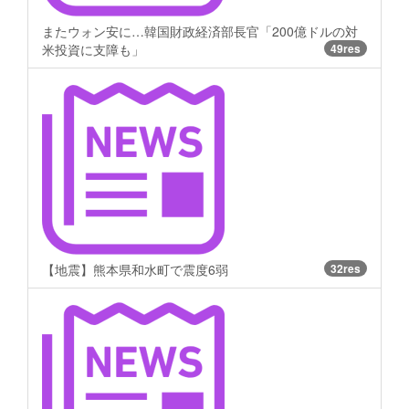
またウォン安に…韓国財政経済部長官「200億ドルの対
米投資に支障も」
49res
【地震】熊本県和水町で震度6弱
32res