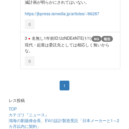
減計画が明らかにされてはいない。
https://jbpress.ismedia.jp/articles/-/86287
0
3
名無し
1年前
ID:UzNDE4NTE(1/1)
NG
報告
現代・起亜は委託先としては相応しく無いから
な。
0
1
レス投稿
TOP
カテゴリ『ニュース』
鴻海の劉揚偉会長、EVの設計製造受託「日本メーカーと1～2
カ月以内に契約」