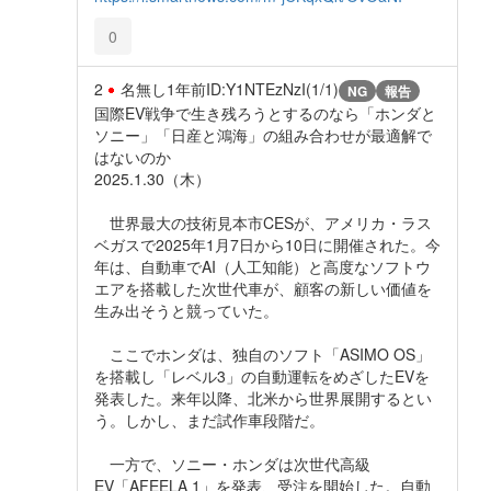
0
2
名無し
1年前
ID:Y1NTEzNzI(1/1)
NG
報告
国際EV戦争で生き残ろうとするのなら「ホンダと
ソニー」「日産と鴻海」の組み合わせが最適解で
はないのか
2025.1.30（木）
世界最大の技術見本市CESが、アメリカ・ラス
ベガスで2025年1月7日から10日に開催された。今
年は、自動車でAI（人工知能）と高度なソフトウ
エアを搭載した次世代車が、顧客の新しい価値を
生み出そうと競っていた。
ここでホンダは、独自のソフト「ASIMO OS」
を搭載し「レベル3」の自動運転をめざしたEVを
発表した。来年以降、北米から世界展開するとい
う。しかし、まだ試作車段階だ。
一方で、ソニー・ホンダは次世代高級
EV「AFEELA 1」を発表、受注を開始した。自動