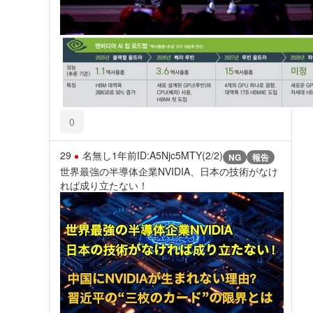
0
29
名無し
1年前
ID:A5Njc5MTY(2/2)
NG
報告
世界最強の半導体企業NVIDIA、日本の技術がなけ
れば成り立たない！