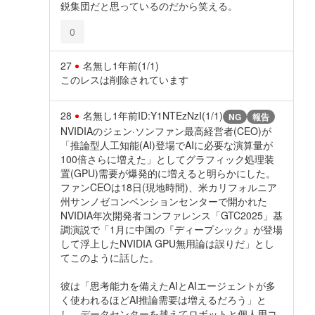
鋭集団だと思っているのだから笑える。
0
27
名無し
1年前
(1/1)
このレスは削除されています
28
名無し
1年前
ID:Y1NTEzNzI(1/1)
NG
報告
NVIDIAのジェン·ソンファン最高経営者(CEO)が
「推論型人工知能(AI)登場でAIに必要な演算量が
100倍さらに増えた」としてグラフィック処理装
置(GPU)需要が爆発的に増えると明らかにした。
ファンCEOは18日(現地時間)、米カリフォルニア
州サンノゼコンベンションセンターで開かれた
NVIDIA年次開発者コンファレンス「GTC2025」基
調演説で「1月に中国の『ディープシック』が登場
して浮上したNVIDIA GPU無用論は誤りだ」とし
てこのように話した。
彼は「思考能力を備えたAIとAIエージェントが多
く使われるほどAI推論需要は増えるだろう」と
し、データセンターを越えてロボットと個人用コ