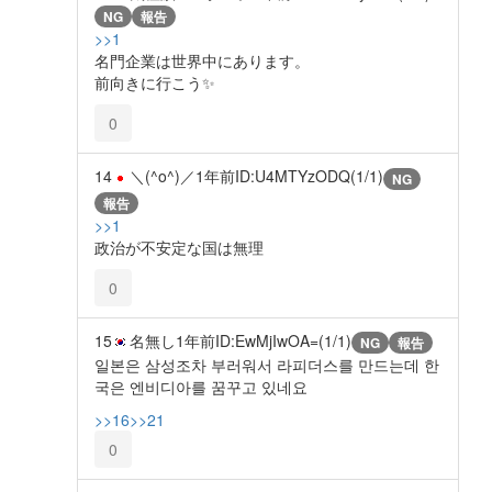
NG
報告
>>1
名門企業は世界中にあります。
前向きに行こう✨️
0
14
＼(^o^)／
1年前
ID:U4MTYzODQ(1/1)
NG
報告
>>1
政治が不安定な国は無理
0
15
名無し
1年前
ID:EwMjIwOA=(1/1)
NG
報告
일본은 삼성조차 부러워서 라피더스를 만드는데 한
국은 엔비디아를 꿈꾸고 있네요
>>16
>>21
0