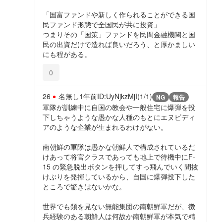
「国富ファンドや新しく作られることができる国
民ファンド形態で全国民が共に投資」
つまりその「国策」ファンドを民間金融機関と国
民の出資だけで造れば良いだろう、と厚かましい
にも程がある。
0
26
名無し
1年前
ID:UyNjkzMjI(1/1)
NG
報告
軍隊が訓練中に自国の教会や一般住宅に爆弾を投
下しちゃうような愚かな人種のもとにエヌビディ
アのような企業が生まれるわけがない。
南朝鮮の軍隊は愚かな朝鮮人で構成されているだ
けあって将官クラスであっても地上で待機中にF-
15 の緊急脱出ボタンを押してすっ飛んでいく間抜
けぶりを発揮しているから、自国に爆弾投下した
ところで驚きはないかな。
世界でも類を見ない無能集団の南朝鮮軍だが、徴
兵経験のある朝鮮人は何故か南朝鮮軍が本気で精