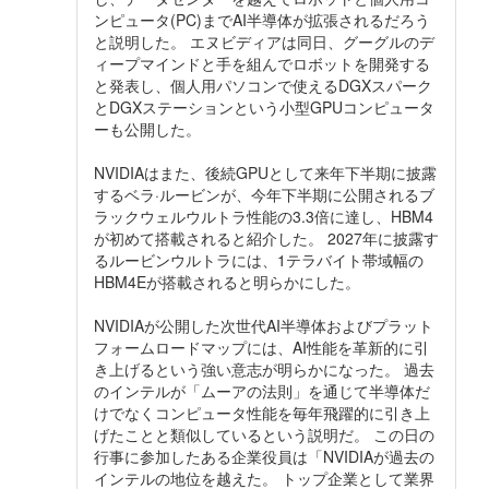
ンピュータ(PC)までAI半導体が拡張されるだろう
と説明した。 エヌビディアは同日、グーグルのデ
ィープマインドと手を組んでロボットを開発する
と発表し、個人用パソコンで使えるDGXスパーク
とDGXステーションという小型GPUコンピュータ
ーも公開した。
NVIDIAはまた、後続GPUとして来年下半期に披露
するベラ·ルービンが、今年下半期に公開されるブ
ラックウェルウルトラ性能の3.3倍に達し、HBM4
が初めて搭載されると紹介した。 2027年に披露す
るルービンウルトラには、1テラバイト帯域幅の
HBM4Eが搭載されると明らかにした。
NVIDIAが公開した次世代AI半導体およびプラット
フォームロードマップには、AI性能を革新的に引
き上げるという強い意志が明らかになった。 過去
のインテルが「ムーアの法則」を通じて半導体だ
けでなくコンピュータ性能を毎年飛躍的に引き上
げたことと類似しているという説明だ。 この日の
行事に参加したある企業役員は「NVIDIAが過去の
インテルの地位を越えた。 トップ企業として業界