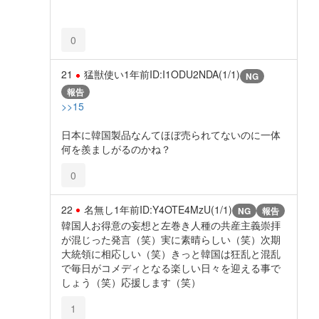
0
21
猛獣使い
1年前
ID:I1ODU2NDA(1/1)
NG
報告
>>15
日本に韓国製品なんてほぼ売られてないのに一体
何を羨ましがるのかね？
0
22
名無し
1年前
ID:Y4OTE4MzU(1/1)
NG
報告
韓国人お得意の妄想と左巻き人種の共産主義崇拝
が混じった発言（笑）実に素晴らしい（笑）次期
大統領に相応しい（笑）きっと韓国は狂乱と混乱
で毎日がコメディとなる楽しい日々を迎える事で
しょう（笑）応援します（笑）
1