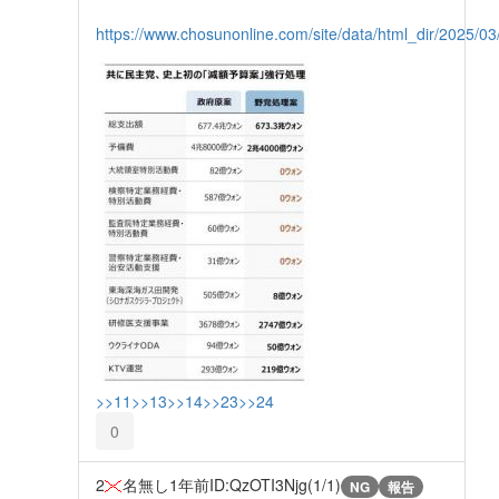
https://www.chosunonline.com/site/data/html_dir/2025/
>>11
>>13
>>14
>>23
>>24
0
2
名無し
1年前
ID:QzOTI3Njg(1/1)
NG
報告