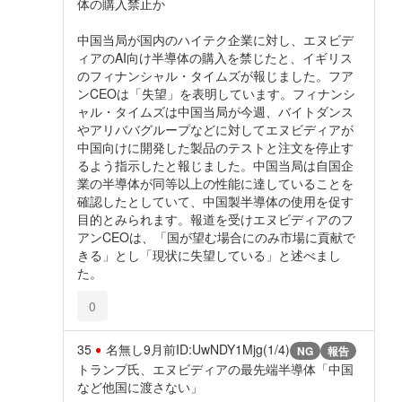
体の購入禁止か
中国当局が国内のハイテク企業に対し、エヌビデ
ィアのAI向け半導体の購入を禁じたと、イギリス
のフィナンシャル・タイムズが報じました。フア
ンCEOは「失望」を表明しています。フィナンシ
ャル・タイムズは中国当局が今週、バイトダンス
やアリババグループなどに対してエヌビディアが
中国向けに開発した製品のテストと注文を停止す
るよう指示したと報じました。中国当局は自国企
業の半導体が同等以上の性能に達していることを
確認したとしていて、中国製半導体の使用を促す
目的とみられます。報道を受けエヌビディアのフ
アンCEOは、「国が望む場合にのみ市場に貢献で
きる」とし「現状に失望している」と述べまし
た。
0
35
名無し
9月前
ID:UwNDY1Mjg(1/4)
NG
報告
トランプ氏、エヌビディアの最先端半導体「中国
など他国に渡さない」