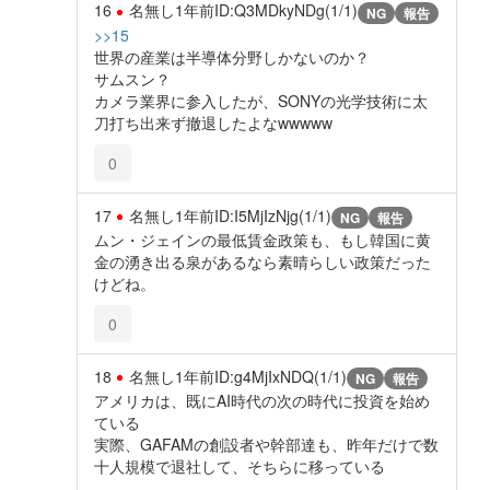
16
名無し
1年前
ID:Q3MDkyNDg(1/1)
NG
報告
>>15
世界の産業は半導体分野しかないのか？
サムスン？
カメラ業界に参入したが、SONYの光学技術に太
刀打ち出来ず撤退したよなwwwww
0
17
名無し
1年前
ID:I5MjIzNjg(1/1)
NG
報告
ムン・ジェインの最低賃金政策も、もし韓国に黄
金の湧き出る泉があるなら素晴らしい政策だった
けどね。
0
18
名無し
1年前
ID:g4MjIxNDQ(1/1)
NG
報告
アメリカは、既にAI時代の次の時代に投資を始め
ている
実際、GAFAMの創設者や幹部達も、昨年だけで数
十人規模で退社して、そちらに移っている