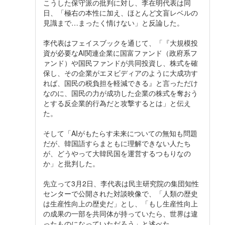
こうした保守派の批判に対し、李在明代表は同
日、「極右の本性に加え、ほとんど文盲レベルの
見識まで…まったく情けない」と反論した。
李代表はフェイスブックを通じて、「『大規模投
資が必要なAI関連企業に国富ファンド（政府系フ
ァンド）や国民ファンドが共同投資し、株式を確
保し、その企業がエヌビディアのように大成功す
れば、国民の税負担を軽減できる』と言っただけ
なのに、国民の力が成功した企業の株式を奪おう
とする反企業的行為だと攻撃するとは」と伝え
た。
そして「AIがもたらす未来についての無知も問題
だが、韓国語すらまともに理解できない人たち
が、どうやって大韓民国を運営するつもりなの
か」と批判した。
先立って3月2日、李代表は民主研究院の集団知性
センターで公開された対談映像で、「人類の歴史
は生産性向上の歴史だ」とし、「もし生産性向上
の成果の一部を共同体が持っていたら、世界は違
ったものになっていただろう」と述べた。