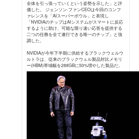
全体を引っ張っていくという姿勢を示した」と評
価した。 ジェンソン·ファンCEOは今回のコンフ
ァレンスを「AIスーパーボウル」と表現し
「NVIDIAのチップはAIシステムがスマートに反応
するように助け、可能な限り速い応答を提供する
二つの任務を全て遂行できる唯一のチップ」と強
調した。
NVIDIAが今年下半期に供給するブラックウェルウ
ルトラは、従来のブラックウェル製品対比メモリ
ー(HBM)帯域幅を288GBに50%増やした製品だ。