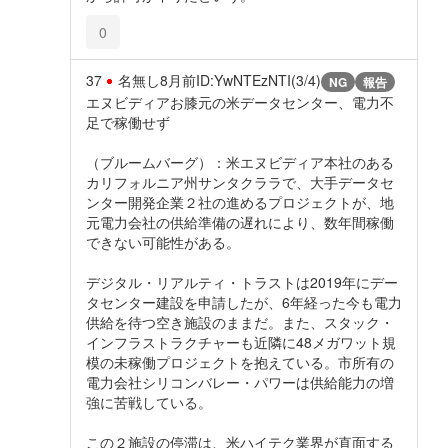
0
37
名無し
8月前
ID:YwNTEzNTI(3/4)
NG
報告
エヌビディアお膝元の米データセンター、電力不
足で稼働せず
（ブルームバーグ）：米エヌビディア本社のある
カリフォルニア州サンタクララで、大手データセ
ンター開発企業２社の進めるプロジェクトが、地
元電力会社の供給準備の遅れにより、数年間稼働
できない可能性がある。
デジタル・リアルティ・トラストは2019年にデー
タセンター建設を申請したが、6年経った今も電力
供給を待つ空き施設のままだ。また、スタック・
インフラストラクチャーも近隣に48メガワット規
模の未稼働プロジェクトを抱えている。市所有の
電力会社シリコンバレー・パワーは供給能力の増
強に苦戦している。
この２施設の停滞は、米ハイテク業界が直面する