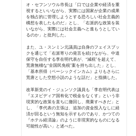
オ・セフンソウル市長は「口では企業や経済を重
視するといいながら、実際には国家が企業の成果
を独占的に管理しようとする恐ろしい社会主義的
構想を表したものだ」とし、「右派的な政策を装
いながら、実際には社会主義へと進もうとしてい
るのか」と批判した。
また、ユ・スンミン元議員は自身のフェイスブッ
クを通じて「右派寄りの発言を続けながら、中道
保守を自任する李在明代表が、“減税”を超えて、
荒唐無稽な“全国民免税”案を持ち出した」とし、
「基本所得（ベーシックインカム）よりもさらに
荒唐とした空想小説のような話だ」と指摘した。
改革新党のイ・ジュンソク議員も「李在明代表は
『エヌビディア国有化で税金をなくす』という非
現実的な政策を直ちに撤回し、廃棄すべきだ」と
し、「李代表の主張は、追加の資金投入なしに経
済が回るという無知を示すものであり、かつての
『ホテル経済論』のように非現実的なものになる
可能性が高い」と述べた。