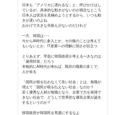
日本も「アメリカに遅れるな」と、呼びかけはし
ているが、具体的な動きがないのが残念なところ
日本人は状況を見極めようとするから、いつも動
きが遅いのよね
おかげで大きな失敗も少ないのだけれど
一方、韓国は･･･
今からAI時代に参入とか、その後のことは考えて
もいないとか、IT産業への理解に弱さが目立つ
とりあえず、早急に韓国政府が考えるべきなのは
「雇用対策」だろう
本格的にAI時代が来れば、既存の職業の多くで、
人が余る
「国民が税を払わなくて良い社会」とは、無職が
増えて「国民が税を払えない社会」なのか？
若く優秀な人材が無職となり、企業で力を発揮で
きない社会で、どうして世界的な優良企業が誕生
するというのか？
韓国政府が韓国民を馬鹿にするなよ