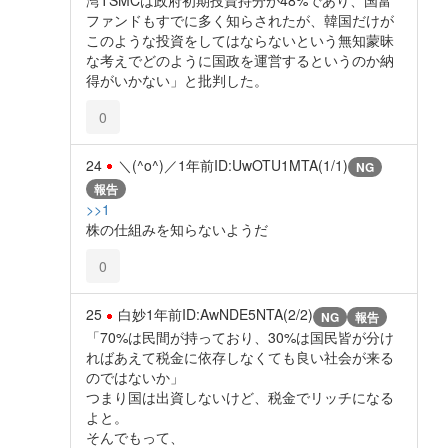
ファンドもすでに多く知らされたが、韓国だけが
このような投資をしてはならないという無知蒙昧
な考えでどのように国政を運営するというのか納
得がいかない」と批判した。
0
24
＼(^o^)／
1年前
ID:UwOTU1MTA(1/1)
NG
報告
>>1
株の仕組みを知らないようだ
0
25
白妙
1年前
ID:AwNDE5NTA(2/2)
NG
報告
「70%は民間が持っており、30%は国民皆が分け
ればあえて税金に依存しなくても良い社会が来る
のではないか」
つまり国は出資しないけど、税金でリッチになる
よと。
そんでもって、