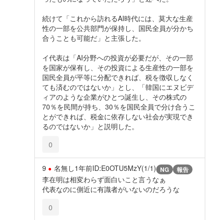
続けて「これから訪れるAI時代には、莫大な生産
性の一部を公共部門が保持し、国民全員が分かち
合うことも可能だ」と主張した。
イ代表は「AI分野への投資が必要だが、その一部
を国家が保有し、その投資による生産性の一部を
国民全員が平等に分配できれば、税を徴収しなく
ても済むのではないか」とし、「韓国にエヌビデ
ィアのような企業がひとつ誕生し、その株式の
70％を民間が持ち、30％を国民全員で分け合うこ
とができれば、税金に依存しない社会が実現でき
るのではないか」と説明した。
0
9
名無し
1年前
ID:E0OTU5MzY(1/1)
NG
報告
李在明は相変わらず面白いこと言うなぁ
代表なのに側近に有識者がいないのだろうな
0