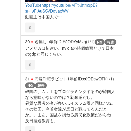
YouTube
https://youtu.be/MTt-Jftm3pE?
si=I9FiAuSSVDe9axWV
動画主は中国人です
0
30
名無し
1年前
ID:E2ODYyMzg(1/1)
NG
報告
アメリカは桁違い。nvidiaの時価総額だけで日本
のgdpと同じくらい。
0
31
汚嫁THEラビット
1年前
ID:c0ODcwOTI(1/1)
NG
報告
韓国の、Ａ．Ｉをプログラミングするのが韓国人
なら意味がないのでは？剥奪感だし。
異質な思考の者が多い…イスラム圏と同様だね。
その韓国、今若者達が反日と戦ってるんだと
か。。まあ、国益を損ねる愚民化政策だからね、
反日捏造教育も。