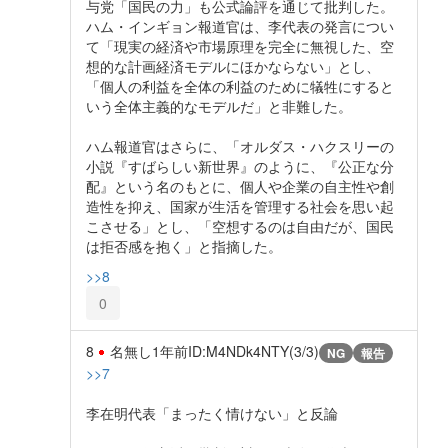
与党「国民の力」も公式論評を通じて批判した。
ハム・インギョン報道官は、李代表の発言につい
て「現実の経済や市場原理を完全に無視した、空
想的な計画経済モデルにほかならない」とし、
「個人の利益を全体の利益のために犠牲にすると
いう全体主義的なモデルだ」と非難した。
ハム報道官はさらに、「オルダス・ハクスリーの
小説『すばらしい新世界』のように、『公正な分
配』という名のもとに、個人や企業の自主性や創
造性を抑え、国家が生活を管理する社会を思い起
こさせる」とし、「空想するのは自由だが、国民
は拒否感を抱く」と指摘した。
>>8
0
8
名無し
1年前
ID:M4NDk4NTY(3/3)
NG
報告
>>7
李在明代表「まったく情けない」と反論