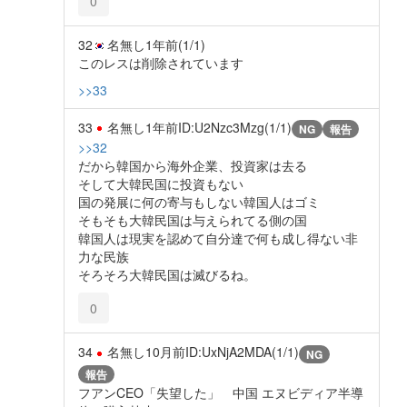
0
32
名無し
1年前
(1/1)
このレスは削除されています
>>33
33
名無し
1年前
ID:U2Nzc3Mzg(1/1)
NG
報告
>>32
だから韓国から海外企業、投資家は去る
そして大韓民国に投資もない
国の発展に何の寄与もしない韓国人はゴミ
そもそも大韓民国は与えられてる側の国
韓国人は現実を認めて自分達で何も成し得ない非
力な民族
そろそろ大韓民国は滅びるね。
0
34
名無し
10月前
ID:UxNjA2MDA(1/1)
NG
報告
フアンCEO「失望した」 中国 エヌビディア半導