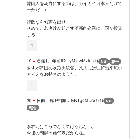
韓国人を馬鹿にするのは、カイカイ日本人だけで
十分だ（）
行政なら知恵を出せ
せめて、若者達が起こす革新的企業に、国が投資
しろ
0
19
名無し
1年前
ID:UyMjgwMzI(1/1)
NG
報告
さすが韓国の次期大統領、凡人には理解出来無い
お考えをお持ちのようだ。
1
20
日向回廊
1年前
ID:IyNTg0MDA(1/1)
NG
報告
李在明はこうでなくてはならない。
今後の朝鮮民族代表だからな。