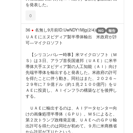
を発表した。
0
36
名無し
9月前
ID:UwNDY1Mjg(2/4)
NG
報告
ＵＡＥにエヌビディア製半導体輸出 米政府が許
可―マイクロソフト
【シリコンバレー時事】米マイクロソフト（Ｍ
Ｓ）は３日、アラブ首長国連邦（ＵＡＥ）に米半
導体大手エヌビディア製の人工知能（ＡＩ）向け
先端半導体を輸出すると発表した。米政府の許可
を得たことに伴う動き。同社はまた、２０２６～
２９年に７９億ドル（約１兆２１００億円）をＵ
ＡＥに投資し、ＡＩインフラの構築などを後押し
する。
ＵＡＥに輸出するのは、ＡＩデータセンター向
けの画像処理半導体（ＧＰＵ）。ＭＳによると、
第２次トランプ政権発足後、ＵＡＥへのＧＰＵ輸
出許可を得たのは同社が初めて。９月に米商務省
から許可が下りたという。