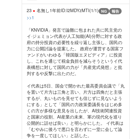
23
名無し
1年前
ID:I2MDYzMTI(1/1)
NG
報告
>>1
「KNVIDIA」発言で論難に包まれた共に民主党の
イ·ジェミョン代表が人工知能(AI)分野に対する政
府の持分投資の必要性を繰り返し主張し、国民の
力に公開討論を提案した。 政府が運営する国富フ
ァンドがいわゆる「韓国版エヌビディア」に投資
し、これを通じて税金負担を減らそうというイ代
表構想に対して国民の力が「共産党式発想」と批
判するや反撃に出たのだ。
イ代表は5日、国会で開かれた最高委員会議で「丸
を置いて片方は三角と言い、片方は四角だと主張
するが、丸いものを見せても信じずに見ないよう
にする」として「国民の力政策委議長をはじめ多
くの方が多様な意見を出したが、AI技術関連投資
と国家の役割、AI産業の未来、軍の現代化を巡り
公開的に話せば良い」と明らかにした。 イ代表は
「むやみに後ろで悪口を言わずに一堂に会して論
争を一度してほしい」と話した。