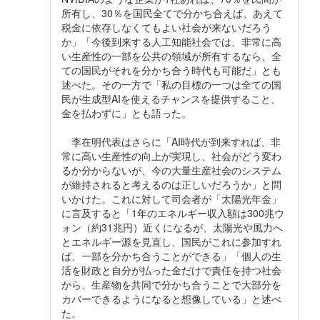
所有し、30％を国民全てで分かち合えば、あえて
税金に依存しなくてもよい社会が来ないだろう
か」「今後到来する人工知能社会では、非常に高
い生産性の一部を公共の領域が所有するなら、全
ての国民がそれを分かち合う時代も可能だ」とも
述べた。その一方で「私の目標の一つは全ての国
民が生成型AIを使えるチャンスを提供すること、
金を払わずに」とも語った。
李在明代表はさらに「AI時代が到来すれば、非
常に高い生産性の向上が実現し、社会がどう変わ
るか分からないが、今の大量生産社会のシステム
が維持されると考えるのは正しいだろうか」と問
いかけた。これに対して司会者が「太陽光年金」
に言及すると「1年のエネルギー収入額は300兆ウ
ォン（約31兆円）近くになるが、太陽光や風力へ
とエネルギー源を見直し、国民がこれに参加すれ
ば、一部を分かち合うことができる」「個人の生
活を財政と自分が払った金だけで責任を持つ社会
から、生産物を共同で分かち合うことで大部分を
カバーできるようになると想像している」と述べ
た。