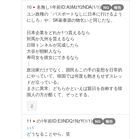
10
名無し
1年前
ID:A3MzY2NDA(1/1)
NG
報告
ユン政権の「パスポートなしに日本に行けるよう
にしろ」や、SK崔泰源の物乞いと同じだな。
日本企業をどれか1つ貰えるなら
対馬か九州を貰えるなら
日韓トンネルが完成したら
大谷が朝鮮人なら
寿司女を彼女にできるなら
︙
政治家だけでなく、国民もこの手の妄想を日常的
にやっていて、韓国では何度も飽きもせずスレッ
ドが立っている。
まさに異常。どちらかといえば親日を自称する韓
国人の方が酷くて、ぞっとする。
2
11
の
1年前
ID:E3NDQ1NzY(1/1)
NG
報告
>>1
どうなることやら。笑