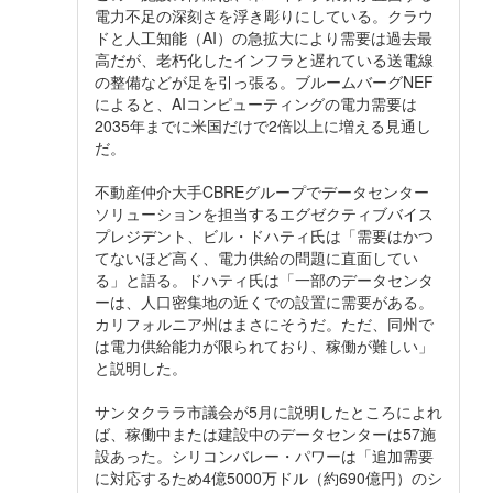
電力不足の深刻さを浮き彫りにしている。クラウ
ドと人工知能（AI）の急拡大により需要は過去最
高だが、老朽化したインフラと遅れている送電線
の整備などが足を引っ張る。ブルームバーグNEF
によると、AIコンピューティングの電力需要は
2035年までに米国だけで2倍以上に増える見通し
だ。
不動産仲介大手CBREグループでデータセンター
ソリューションを担当するエグゼクティブバイス
プレジデント、ビル・ドハティ氏は「需要はかつ
てないほど高く、電力供給の問題に直面してい
る」と語る。ドハティ氏は「一部のデータセンタ
ーは、人口密集地の近くでの設置に需要がある。
カリフォルニア州はまさにそうだ。ただ、同州で
は電力供給能力が限られており、稼働が難しい」
と説明した。
サンタクララ市議会が5月に説明したところによれ
ば、稼働中または建設中のデータセンターは57施
設あった。シリコンバレー・パワーは「追加需要
に対応するため4億5000万ドル（約690億円）のシ