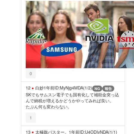
0
12
白妙
1年前
ID:MyNjg4MDA(1/2)
NG
報告
SKでもサムスン電子でも国有化して補助金突っ込
んで納税が増えるかどうかやってみれば良い。
たぶん何も変わらない。
1
13
太極旗バスター。
1年前
ID:U4ODIyNDA(1/1)