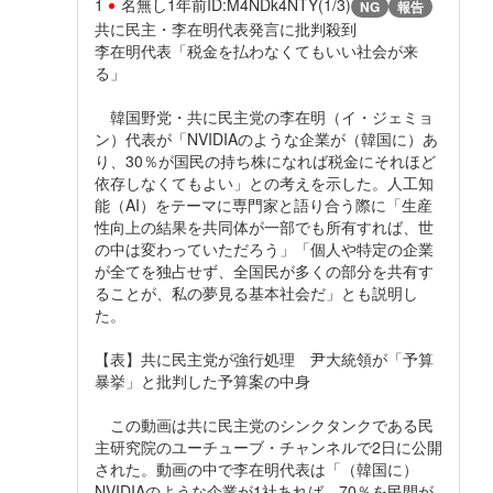
1
名無し
1年前
ID:M4NDk4NTY(1/3)
NG
報告
共に民主・李在明代表発言に批判殺到
李在明代表「税金を払わなくてもいい社会が来
る」
韓国野党・共に民主党の李在明（イ・ジェミョ
ン）代表が「NVIDIAのような企業が（韓国に）あ
り、30％が国民の持ち株になれば税金にそれほど
依存しなくてもよい」との考えを示した。人工知
能（AI）をテーマに専門家と語り合う際に「生産
性向上の結果を共同体が一部でも所有すれば、世
の中は変わっていただろう」「個人や特定の企業
が全てを独占せず、全国民が多くの部分を共有す
ることが、私の夢見る基本社会だ」とも説明し
た。
【表】共に民主党が強行処理 尹大統領が「予算
暴挙」と批判した予算案の中身
この動画は共に民主党のシンクタンクである民
主研究院のユーチューブ・チャンネルで2日に公開
された。動画の中で李在明代表は「（韓国に）
NVIDIAのような企業が1社あれば、70％を民間が