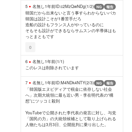
5
名無し
1年前
ID:c2MzQwNDg(1/2)
NG
報告
韓国だから出来ないと言う事すらわからないバカ
韓国は設計こそが1番苦手だろ
造船の設計もフランス人がやっているのに
そもそも設計ができるならサムスンの半導体はも
っとまともです
0
6
名無し
1年前
(1/1)
このレスは削除されています
7
名無し
1年前
ID:M4NDk4NTY(2/3)
NG
報告
「韓国版エヌビディアで税金に依存しない社会
へ」次期大統領に最も近い男・李在明代表の“構
想”にツッコミ殺到
YouTubeで公開された李代表の発言に対し、与党
「国民の力」の大統領候補として取り上げられる
人物たちは3月3日、公開批判に乗り出した。