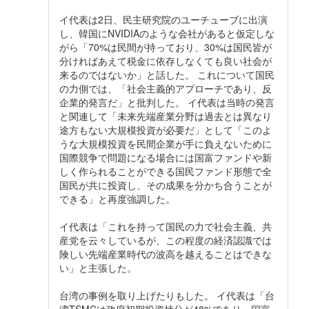
イ代表は2日、民主研究院のユーチューブに出演
し、韓国にNVIDIAのような会社があると仮定しな
がら「70%は民間が持っており、30%は国民皆が
分ければあえて税金に依存しなくても良い社会が
来るのではないか」と話した。 これについて国民
の力側では、「社会主義的アプローチであり、反
企業的発言だ」と批判した。 イ代表は当時の発言
と関連して「未来先端産業分野は過去とは異なり
途方もない大規模投資が必要だ」として「このよ
うな大規模投資を民間企業が手に負えないために
国際競争で問題になる場合には国富ファンドや新
しく作られることができる国民ファンド形態で全
国民が共に投資し、その成果を分かち合うことが
できる」と再度強調した。
イ代表は「これを持って国民の力で社会主義、共
産党を云々しているが、この程度の経済認識では
険しい先端産業時代の波高を越えることはできな
い」と主張した。
台湾の事例を取り上げたりもした。 イ代表は「台
湾TSMCは政府初期投資持分が48%であり、国富