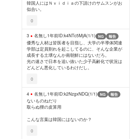
韓国人にはＮｖｉｄｉａの下請けのサムスンがお
似合い。
0
3
名無し
1年前
ID:k4NTc5MjA(1/1)
NG
報告
優秀な人材は皆医者を目指し、大学の半導体関連
学部は定員割れを起こしてるのに、そんな企業が
成長する土壌なんか南朝鮮にはないだろ。
光の速さで日本を追い抜いた少子高齢化で状況は
どんどん悪化しているわけだし。
0
4
名無し
1年前
ID:k2NzgxNDQ(1/1)
NG
報告
ないものねだり
取らぬ狸の皮算用
こんな言葉は韓国にはないのか？
0