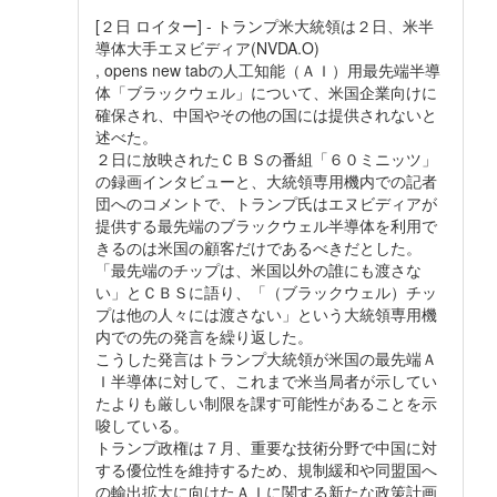
[２日 ロイター] - トランプ米大統領は２日、米半
導体大手エヌビディア(NVDA.O)
, opens new tabの人工知能（ＡＩ）用最先端半導
体「ブラックウェル」について、米国企業向けに
確保され、中国やその他の国には提供されないと
述べた。
２日に放映されたＣＢＳの番組「６０ミニッツ」
の録画インタビューと、大統領専用機内での記者
団へのコメントで、トランプ氏はエヌビディアが
提供する最先端のブラックウェル半導体を利用で
きるのは米国の顧客だけであるべきだとした。
「最先端のチップは、米国以外の誰にも渡さな
い」とＣＢＳに語り、「（ブラックウェル）チッ
プは他の人々には渡さない」という大統領専用機
内での先の発言を繰り返した。
こうした発言はトランプ大統領が米国の最先端Ａ
Ｉ半導体に対して、これまで米当局者が示してい
たよりも厳しい制限を課す可能性があることを示
唆している。
トランプ政権は７月、重要な技術分野で中国に対
する優位性を維持するため、規制緩和や同盟国へ
の輸出拡大に向けたＡＩに関する新たな政策計画