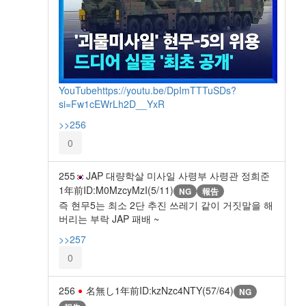
YouTube
https://youtu.be/DpImTTTuSDs?
si=Fw1cEWrLh2D__YxR
>>256
0
255
JAP 대량학살 미사일 사령부 사령관 정희준
1年前
ID:M0MzcyMzI(5/11)
NG
報告
즉 현무5는 최소 2단 추진 쓰레기 같이 거짓말을 해
버리는 부락 JAP 패배 ~
>>257
0
256
名無し
1年前
ID:kzNzc4NTY(57/64)
NG