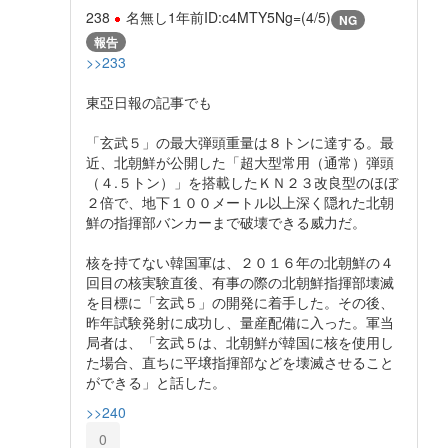
238
名無し
1年前
ID:c4MTY5Ng=(4/5)
NG
報告
>>233
東亞日報の記事でも
「玄武５」の最大弾頭重量は８トンに達する。最
近、北朝鮮が公開した「超大型常用（通常）弾頭
（４.５トン）」を搭載したＫＮ２３改良型のほぼ
２倍で、地下１００メートル以上深く隠れた北朝
鮮の指揮部バンカーまで破壊できる威力だ。
核を持てない韓国軍は、２０１６年の北朝鮮の４
回目の核実験直後、有事の際の北朝鮮指揮部壊滅
を目標に「玄武５」の開発に着手した。その後、
昨年試験発射に成功し、量産配備に入った。軍当
局者は、「玄武５は、北朝鮮が韓国に核を使用し
た場合、直ちに平壌指揮部などを壊滅させること
ができる」と話した。
>>240
0