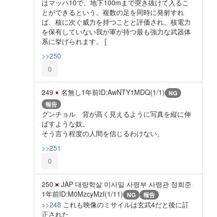
はマッハ10で、地下100mまで突き抜けて入るこ
とができるという。複数の足を同時に発射すれ
ば、核に次ぐ威力を持つことと評価され、核電力
を保有していない我が軍が持つ最も強力な武器体
系に挙げられます。 [
>>250
0
249
名無し
1年前
ID:AwNTY1MDQ(1/1)
NG
報告
グンチョル 背が高く見えるように写真を縦に伸
ばすような奴。
そう言う程度の人間を信じるわけない。
>>251
0
250
JAP 대량학살 미사일 사령부 사령관 정희준
1年前
ID:M0MzcyMzI(1/11)
NG
報告
>>248
これも映像のミサイルは玄武4だと後に訂
正された