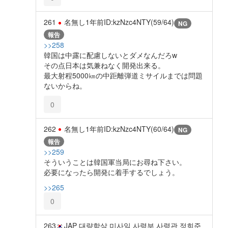
261
名無し
1年前
ID:kzNzc4NTY(59/64)
NG
報告
>>258
韓国は中露に配慮しないとダメなんだろw
その点日本は気兼ねなく開発出来る。
最大射程5000㎞の中距離弾道ミサイルまでは問題
ないからね。
0
262
名無し
1年前
ID:kzNzc4NTY(60/64)
NG
報告
>>259
そういうことは韓国軍当局にお尋ね下さい。
必要になったら開発に着手するでしょう。
>>265
0
263
JAP 대량학살 미사일 사령부 사령관 정희준