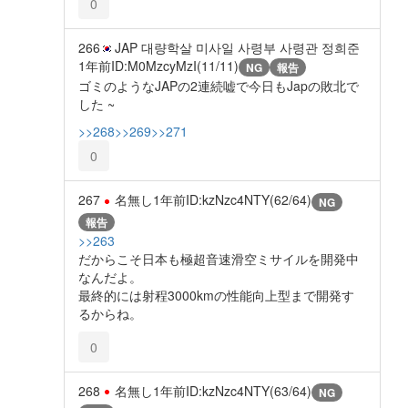
0
266
JAP 대량학살 미사일 사령부 사령관 정희준
1年前
ID:M0MzcyMzI(11/11)
NG
報告
ゴミのようなJAPの2連続嘘で今日もJapの敗北で
した ~
>>268
>>269
>>271
0
267
名無し
1年前
ID:kzNzc4NTY(62/64)
NG
報告
>>263
だからこそ日本も極超音速滑空ミサイルを開発中
なんだよ。
最終的には射程3000kmの性能向上型まで開発す
るからね。
0
268
名無し
1年前
ID:kzNzc4NTY(63/64)
NG