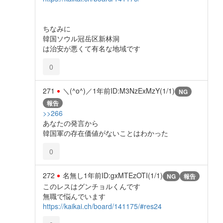
ちなみに
韓国ソウル冠岳区新林洞
は治安が悪くて有名な地域です
0
271
＼(^o^)／
1年前
ID:M3NzExMzY(1/1)
NG
報告
>>266
あなたの発言から
韓国軍の存在価値がないことはわかった
0
272
名無し
1年前
ID:gxMTEzOTI(1/1)
NG
報告
このレスはグンチョルくんです
無職で悩んでいます
https://kaikai.ch/board/141175/#res24