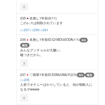
0
235
名無し
1年前
(6/11)
このレスは削除されています
>>237
>>239
>>241
236
名無し
1年前
ID:Q1MDU0ODA(1/1)
NG
報告
みんなグンチョルが大嫌い。
嘘つきだから。
3
237
♡翡翠
1年前
ID:E5MzI3MzY(2/3)
NG
報告
>>235
人前でオナニーばかりしていると、頭が朝鮮人に
なるぞwwww
0