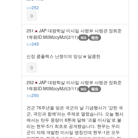
>>252
0
251
JAP 대량학살 미사일 사령부 사령관 정희준
1年前
ID:M0MzcyMzI(2/11)
NG
報告
>>249
신장 콤플렉스 난쟁이의 망상 w 달콤한
0
252
JAP 대량학살 미사일 사령부 사령관 정희준
1年前
ID:M0MzcyMzI(3/11)
NG
報告
>>250
건군 76주년을 맞은 국군의 날 기념행사가 '강한 국
군, 국민과 함께'라는 주제로 열렸습니다. 오늘 행사
에서는 탄두 중량이 8톤에 달해 '괴물 미사일'로 불
리는 현무-5가 최초로 공개됐습니다. 현무는 우리
군이 자체 개발한 미사일 명칭인데 현무-1은 모두