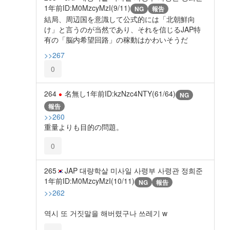
1年前
ID:M0MzcyMzI(9/11)
NG
報告
結局、周辺国を意識して公式的には「北朝鮮向
け」と言うのが当然であり、それを信じるJAP特
有の「脳内希望回路」の稼動はかわいそうだ
>>267
0
264
名無し
1年前
ID:kzNzc4NTY(61/64)
NG
報告
>>260
重量よりも目的の問題。
0
265
JAP 대량학살 미사일 사령부 사령관 정희준
1年前
ID:M0MzcyMzI(10/11)
NG
報告
>>262
역시 또 거짓말을 해버렸구나 쓰레기 w