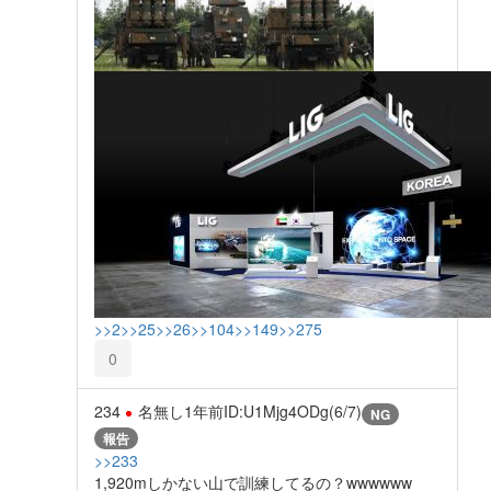
>>2
>>25
>>26
>>104
>>149
>>275
0
234
名無し
1年前
ID:U1Mjg4ODg(6/7)
NG
報告
>>233
1,920mしかない山で訓練してるの？wwwwww