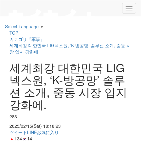
メ
ニ
ュ
Select Language
▼
ー
TOP
カテゴリ『軍事』
세계최강 대한민국 LIG넥스원, ‘K-방공망’ 솔루션 소개, 중동 시
장 입지 강화에.
세계최강 대한민국 LIG
넥스원, ‘K-방공망’ 솔루
션 소개, 중동 시장 입지
강화에.
283
2025/02/15(Sat) 18:18:23
ツイート
LINE
お気に入り
134
14