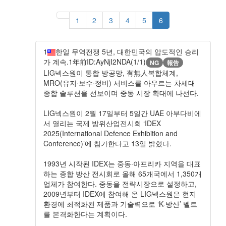
1
2
3
4
5
6
1
한일 무역전쟁 5년, 대한민국의 압도적인 승리
가 계속.
1年前
ID:AyNjI2NDA(1/1)
NG
報告
LIG넥스원이 통합 방공망, 有無人복합체계,
MRO(유지·보수·정비) 서비스를 아우르는 차세대
종합 솔루션을 선보이며 중동 시장 확대에 나선다.
LIG넥스원이 2월 17일부터 5일간 UAE 아부다비에
서 열리는 국제 방위산업전시회 ‘IDEX
2025(International Defence Exhibition and
Conference)’에 참가한다고 13일 밝혔다.
1993년 시작된 IDEX는 중동·아프리카 지역을 대표
하는 종합 방산 전시회로 올해 65개국에서 1,350개
업체가 참여한다. 중동을 전략시장으로 설정하고,
2009년부터 IDEX에 참여해 온 LIG넥스원은 현지
환경에 최적화된 제품과 기술력으로 ‘K-방산’ 벨트
를 본격화한다는 계획이다.