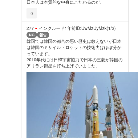
日本人は本質的な中身にこだわるのだ。
0
277
インクルード
1年前
ID:UwMzUyMzk(1/2)
NG
報告
韓国では韓国の都合の悪い歴史は教えないが日本
は韓国のミサイル・ロケットの技術力はほぼ分か
っています。
2010年代には日韓宇宙協力で日本の三菱が韓国の
アリラン衛星を打ち上げていました。