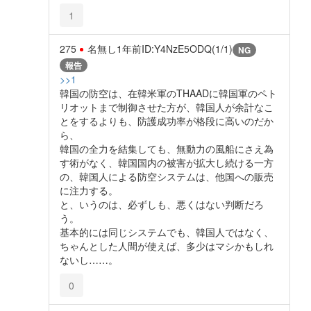
1
275
名無し
1年前
ID:Y4NzE5ODQ(1/1)
NG
報告
>>1
韓国の防空は、在韓米軍のTHAADに韓国軍のペト
リオットまで制御させた方が、韓国人が余計なこ
とをするよりも、防護成功率が格段に高いのだか
ら、
韓国の全力を結集しても、無動力の風船にさえ為
す術がなく、韓国国内の被害が拡大し続ける一方
の、韓国人による防空システムは、他国への販売
に注力する。
と、いうのは、必ずしも、悪くはない判断だろ
う。
基本的には同じシステムでも、韓国人ではなく、
ちゃんとした人間が使えば、多少はマシかもしれ
ないし……。
0