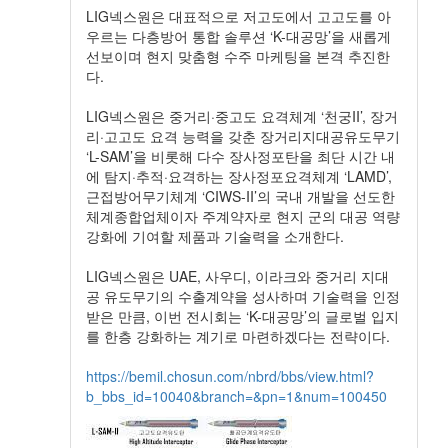
LIG넥스원은 대표적으로 저고도에서 고고도를 아
우르는 다층방어 통합 솔루션 ‘K-대공망’을 새롭게
선보이며 현지 맞춤형 수주 마케팅을 본격 추진한
다.
LIG넥스원은 중거리·중고도 요격체계 ‘천궁II’, 장거
리·고고도 요격 능력을 갖춘 장거리지대공유도무기
‘L-SAM’을 비롯해 다수 장사정포탄을 최단 시간 내
에 탐지·추적·요격하는 장사정포요격체계 ‘LAMD’,
근접방어무기체계 ‘CIWS-II’의 국내 개발을 선도한
체계종합업체이자 주계약자로 현지 군의 대공 역량
강화에 기여할 제품과 기술력을 소개한다.
LIG넥스원은 UAE, 사우디, 이라크와 중거리 지대
공 유도무기의 수출계약을 성사하며 기술력을 인정
받은 만큼, 이번 전시회는 ‘K-대공망’의 글로벌 입지
를 한층 강화하는 계기로 마련하겠다는 전략이다.
https://bemil.chosun.com/nbrd/bbs/view.html?
b_bbs_id=10040&branch=&pn=1&num=100450