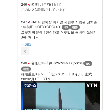
246
名無し
1年前
(11/11)
このレスは削除されています
247
JAP 대량학살 미사일 사령부 사령관 정희준
1年前
ID:I2ODY1ODQ(1/1)
NG
報告
그렇기 때문에 1단이라고 거짓말을 해버린 쓰레기
JAP 패배 ~
>>253
0
248
名無し
1年前
ID:kzNzc4NTY(56/64)
NG
報告
弾頭重量9トン…「モンスターミサイル」玄武
20232月1日 YTN