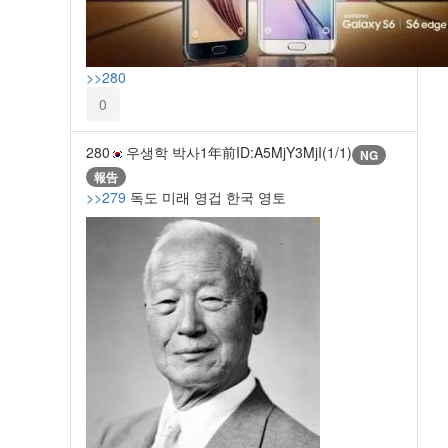
>>280
0
280
우생학 박사
1年前
ID:A5MjY3MjI(1/1)
NG
報告
>>279
독도 미래 영겁 한국 영토