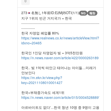
0
273
名無し
1年前
ID:E2MjI5OTI(1/1)
NG
報告
지구 1위의 빈곤 거지국가 = 한국
---------------------------------------------------------------
-----------
한국 자영업 폐업률 80%
https://www.realnews.co.kr/news/articleView.html?
idxno=20465
한국인 1인당 자영업자 빚 = 3억5천만원
https://n.news.naver.com/article/422/0000263189
한국.. 빚 1억씩 떠안고 태어나는 아이들…미래가
안보인다
https://m.ekn.kr/view.php?
key=20211108010001427
한국=부채증가속도 세계1위
https://n.news.naver.com/article/015/0004528889'
아르바이트도 없다'...한국 청년 10명 중 9명이 고용