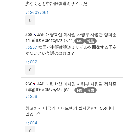
少なくとも中距離弾道ミサイルだ
>>260
>>261
0
259
JAP 대량학살 미사일 사령부 사령관 정희준
1年前
ID:M0MzcyMzI(7/11)
NG
報告
>>257
韓国が中距離弾道ミサイルを開発する予定
がないという話の出典は？
>>262
0
260
JAP 대량학살 미사일 사령부 사령관 정희준
1年前
ID:M0MzcyMzI(8/11)
NG
報告
>>258
참고하자 미국의 미니트맨의 발사중량이 35t이다
알겠냐?
>>264
0