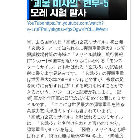
YouTube
https://m.youtube.com/watch?
v=Lr3FP6Ly8kg&si=fg2OgwKYCLJJWvs3
軍、去る国軍の日「高威力玄武ミサイル」初公開
「玄武-5」として知られる…弾頭重量最大9トン安
興試験場付近の海域に「ミサイル試験」航行警報
[アンカー] 韓国軍が近いうちにいわゆる「モンス
ターミサイル」とも呼ばれる「玄武-5」の試験発
射に乗り出す見込みです。 「玄武-5」の弾頭重量
は世界最大水準の8～9トンほどですが、複数の足
を同時に発射すれば加工する威力を出すことがで
きるという。ハン・ヨンヒ記者が報じます。 [記
者] 軍が昨年国軍の日記念式で初めて公開したミサ
イルです。 「ここには世界最大の弾頭重量を誇る
高威力玄武弾道ミサイルも含まれています。」
「高威力玄武ミサイル」と呼ばれるこのミサイル
は、「玄武-5」と名付けられたと言われており、
弾頭重量が8トンを超え、「怪物」ミサイルとも呼
ばれます。飛行距離は最低300km以上、下降速度