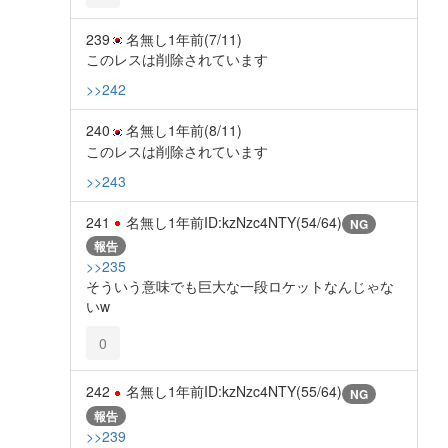
239
名無し
1年前
(7/11)
このレスは削除されています
>>242
240
名無し
1年前
(8/11)
このレスは削除されています
>>243
241
名無し
1年前
ID:kzNzc4NTY(54/64)
NG
報告
>>235
そういう意味でも巨大な一段ロケットなんじゃな
いw
0
242
名無し
1年前
ID:kzNzc4NTY(55/64)
NG
報告
>>239