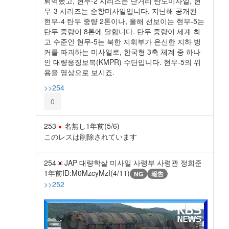
퇴역했고, 현무-2 시리즈는 단거리 탄도미사일, 현
무-3 시리즈는 순항미사일입니다. 지난해 공개된
현무-4 탄두 중량 2톤이나, 올해 선보이는 현무-5는
탄두 중량이 8톤에 달합니다. 탄두 중량이 세계 최
고 수준인 현무-5는 북한 지휘부가 은신한 지하 벙
커를 파괴하는 미사일로, 한국형 3축 체계 중 하나
인 대량응징보복(KMPR) 수단입니다. 현무-5의 위
용을 영상으로 보시죠.
>>254
0
253
名無し
1年前
(5/6)
このレスは削除されています
254
JAP 대량학살 미사일 사령부 사령관 정희준
1年前
ID:M0MzcyMzI(4/11)
NG
報告
>>252