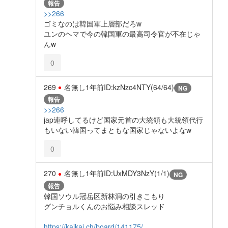
報告
>>266
ゴミなのは韓国軍上層部だろw
ユンのヘマで今の韓国軍の最高司令官が不在じゃ
んw
0
269
名無し
1年前
ID:kzNzc4NTY(64/64)
NG
報告
>>266
jap連呼してるけど国家元首の大統領も大統領代行
もいない韓国ってまともな国家じゃないよなw
0
270
名無し
1年前
ID:UxMDY3NzY(1/1)
NG
報告
韓国ソウル冠岳区新林洞の引きこもり
グンチョルくんのお悩み相談スレッド
https://kaikai.ch/board/141175/