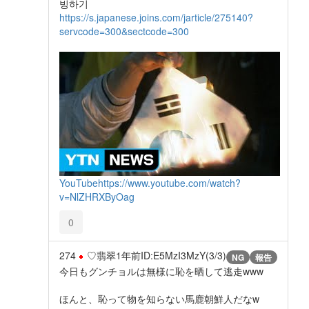
빙하기
https://s.japanese.joins.com/jarticle/275140?
servcode=300&sectcode=300
YouTube
https://www.youtube.com/watch?
v=NlZHRXByOag
0
274
♡翡翠
1年前
ID:E5MzI3MzY(3/3)
NG
報告
今日もグンチョルは無様に恥を晒して逃走www
ほんと、恥って物を知らない馬鹿朝鮮人だなw