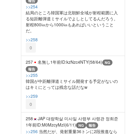
報告
>>254
結局のところ韓国軍は北朝鮮全域が射程範囲に入
る短距離弾道ミサイルでよしとしてるんだろう。
射程800㎞から1000㎞もあればいいということ
だ。
>>258
0
257
名無し
1年前
ID:kzNzc4NTY(58/64)
NG
報告
>>255
韓国が中距離弾道ミサイル開発する予定がないの
はキミにとっては残念な話だなw
>>259
0
258
JAP 대량학살 미사일 사령부 사령관 정희준
1年前
ID:M0MzcyMzI(6/11)
NG
報告
>>256
当然だが、発射重量36トンに2段推進なら