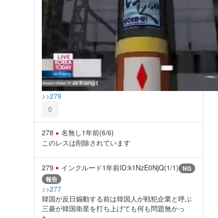
>>279
0
278
名無し
1年前
(6/6)
このレスは削除されています
279
インクルード
1年前
ID:k1NzE0NjQ(1/1)
NG
報告
>>277
韓国が反日煽動する前は韓国人が戦犯企業と呼ぶ
三菱が韓国衛星を打ち上げても何も問題無かっ