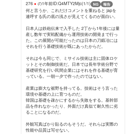
276
の
1年前
ID:Q4MTY2Mjc(1/1)
NG
報告
何と言うか、これだけコメントを重ねると japを
連呼する氏の底の浅さが見えてくるのが面白い。
日本人は鉄砲伝来で入手した 2丁から1年後には量
産し数年で実戦配備から運用技術の開発まで行っ
た。この展開が可能だったのは日本の刀鍛冶には
それを行う基礎技術が既にあったからだ。
それは今も同じで、ミサイル技術は主に固体ロケ
ットとその制御技術だ。日本では長年学術分野で
基礎研究を行い民間企業にはそれを作る基礎が育
っている。一朝一夕で作ったのではない。
産業は膨大な裾野を持ってる。技術はそう言った
環境や基礎の上に育つものだ。
韓国は基礎を疎かにするから失敗をする。基幹部
品を作れなかったり、外面だけ真似て耐久性に劣
ることになるのだ。
外観写真ばかり貼るのもそうだ。それらは実際の
性能や品質は写せない。