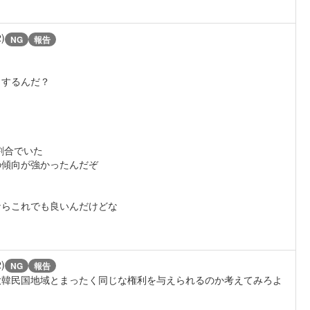
2)
NG
報告
うするんだ？
割合でいた
の傾向が強かったんだぞ
ならこれでも良いんだけどな
2)
NG
報告
大韓民国地域とまったく同じな権利を与えられるのか考えてみろよ