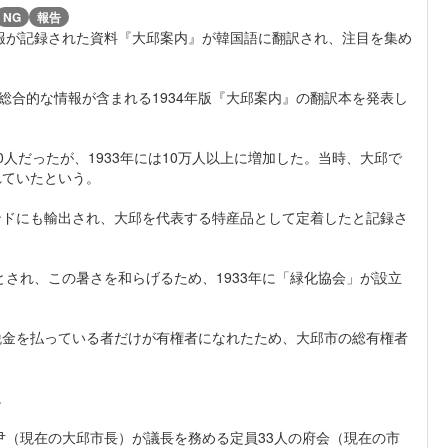
NG
報告
情報が記録された資料『大邱案内』が韓国語に翻訳され、注目を集め
総合的な情報が含まれる1934年版『大邱案内』の翻訳本を発表し
00人だったが、1933年には10万人以上に増加した。当時、大邱で
れていたという。
ンドにも輸出され、大邱を代表する特産品として定着したと記録さ
とされ、この暑さを和らげるため、1933年に「緑化協会」が設立
。
税金を払っている者だけが有権者になれたため、大邱市の総有権者
。
尹（現在の大邱市長）が議長を務める定員33人の府会（現在の市