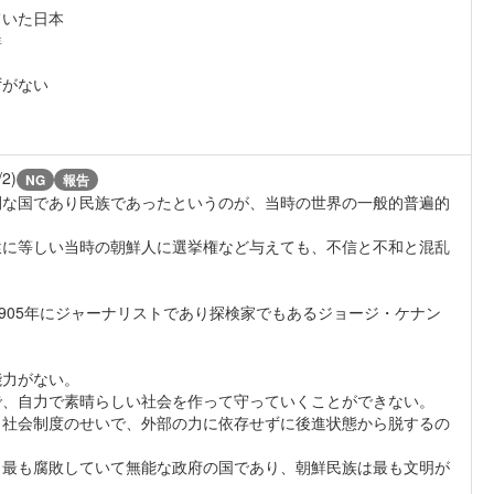
ていた日本
鮮
ずがない
/2)
NG
報告
開な国であり民族であったというのが、当時の世界の一般的普遍的
猿に等しい当時の朝鮮人に選挙権など与えても、不信と不和と混乱
905年にジャーナリストであり探検家でもあるジョージ・ケナン
能力がない。
で、自力で素晴らしい社会を作って守っていくことができない。
・社会制度のせいで、外部の力に依存せずに後進状態から脱するの
、最も腐敗していて無能な政府の国であり、朝鮮民族は最も文明が