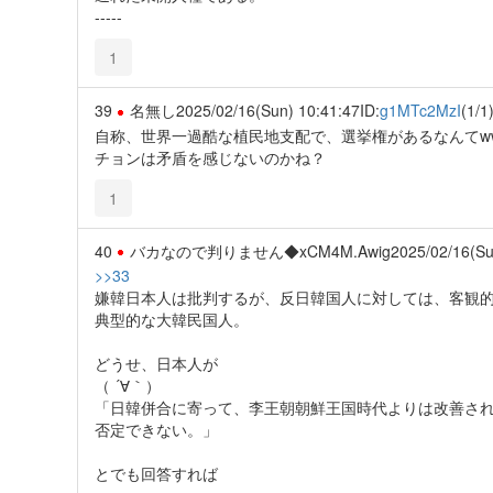
-----
1
39
名無し
2025/02/16(Sun) 10:41:47
ID:
g1MTc2MzI
(1/1
自称、世界一過酷な植民地支配で、選挙権があるなんてwww
チョンは矛盾を感じないのかね？
1
40
バカなので判りません◆xCM4M.Awig
2025/02/16(Su
>>33
嫌韓日本人は批判するが、反日韓国人に対しては、客観
典型的な大韓民国人。
どうせ、日本人が
（ ´∀｀）
「日韓併合に寄って、李王朝朝鮮王国時代よりは改善さ
否定できない。」
とでも回答すれば