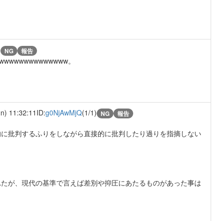
)
NG
報告
wwwwwwwwwwww。
n) 11:32:11
ID:
g0NjAwMjQ
(1/1)
NG
報告
的に批判するふりをしながら直接的に批判したり過りを指摘しない
れたが、現代の基準で言えば差別や抑圧にあたるものがあった事は