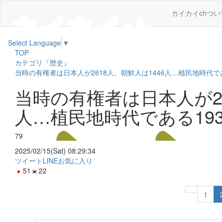
カイカイchつい
Select Language
▼
TOP
カテゴリ『歴史』
当時の有権者は日本人が2618人、朝鮮人は1446人…植民地時代で
当時の有権者は日本人が26
人…植民地時代である19
79
2025/02/15(Sat) 08:29:34
ツイート
LINE
お気に入り
51
22
1