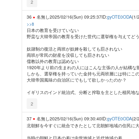
2
36
名無し
2025/02/16(Sun) 09:25:37
ID:
gyOTE0ODA
(1/
>>8
日本の教育を受けていない
野蛮な大韓帝国の教育を受けた世代に選挙権を与えてど
奴隷制の復活と両班が奴婢を殺しても罰されない
両班が常民の財産を没収しても罰されない
儒教以外の教育は認めない
1920年より前の生まれの人にはこんな主張の人が結構な
しかも、選挙権を持っていた金持ち元両班層には特にこ
大韓帝国風味の自治区にでもして欲しかったのか？
イギリスのインド統治式、分断と搾取を主とした植民地
2
37
名無し
2025/02/16(Sun) 09:30:40
ID:
gyOTE0ODA
(2/
北朝鮮を今すぐに統合できたとして北朝鮮地域の住民に
当時の朝鮮と日本の差は中世地域と近代地域の差