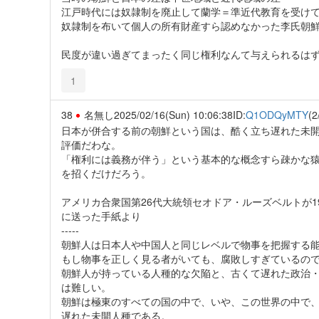
江戸時代には奴隷制を廃止して蘭学＝準近代教育を受け
奴隷制を布いて個人の所有財産すら認めなかった李氏朝
民度が違い過ぎてまったく同じ権利なんて与えられるは
1
38
名無し
2025/02/16(Sun) 10:06:38
ID:
Q1ODQyMTY
(2
日本が併合する前の朝鮮という国は、酷く立ち遅れた未
評価だわな。
「権利には義務が伴う」という基本的な概念すら疎かな
を招くだけだろう。
アメリカ合衆国第26代大統領セオドア・ルーズベルトが1
に送った手紙より
-----
朝鮮人は日本人や中国人と同じレベルで物事を把握する
もし物事を正しく見る者がいても、腐敗しすぎているの
朝鮮人が持っている人種的な欠陥と、古くて遅れた政治
は難しい。
朝鮮は極東のすべての国の中で、いや、この世界の中で
遅れた未開人種である。