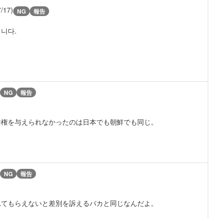
7/17)
NG
報告
니다.
NG
報告
挙権を与えられなかったのは日本でも朝鮮でも同じ。
NG
報告
れてもらえないと差別を訴えるバカと同じなんだよ。