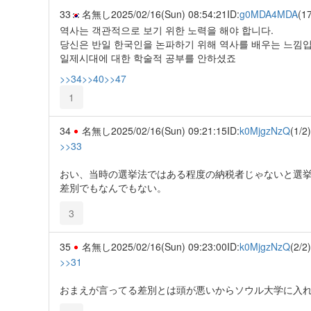
33
名無し
2025/02/16(Sun) 08:54:21
ID:
g0MDA4MDA
(1
역사는 객관적으로 보기 위한 노력을 해야 합니다.
당신은 반일 한국인을 논파하기 위해 역사를 배우는 느낌입
일제시대에 대한 학술적 공부를 안하셨죠
>>34
>>40
>>47
1
34
名無し
2025/02/16(Sun) 09:21:15
ID:
k0MjgzNzQ
(1/2)
>>33
おい、当時の選挙法ではある程度の納税者じゃないと選
差別でもなんでもない。
3
35
名無し
2025/02/16(Sun) 09:23:00
ID:
k0MjgzNzQ
(2/2)
>>31
おまえが言ってる差別とは頭が悪いからソウル大学に入