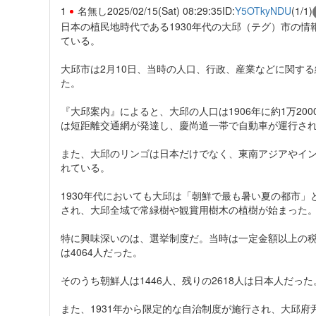
1
名無し
2025/02/15(Sat) 08:29:35
ID:
Y5OTkyNDU
(1/1)
日本の植民地時代である1930年代の大邱（テグ）市の
ている。
大邱市は2月10日、当時の人口、行政、産業などに関する
た。
『大邱案内』によると、大邱の人口は1906年に約1万20
は短距離交通網が発達し、慶尚道一帯で自動車が運行さ
また、大邱のリンゴは日本だけでなく、東南アジアやイ
れている。
1930年代においても大邱は「朝鮮で最も暑い夏の都市」
され、大邱全域で常緑樹や観賞用樹木の植樹が始まった
特に興味深いのは、選挙制度だ。当時は一定金額以上の
は4064人だった。
そのうち朝鮮人は1446人、残りの2618人は日本人だった
また、1931年から限定的な自治制度が施行され、大邱府