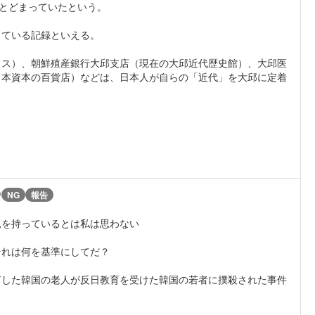
にとどまっていたという。
っている記録といえる。
ウス）、朝鮮殖産銀行大邱支店（現在の大邱近代歴史館）、大邱医
日本資本の百貨店）などは、日本人が自らの「近代」を大邱に定着
)
NG
報告
見を持っているとは私は思わない
それは何を基準にしてだ？
言した韓国の老人が反日教育を受けた韓国の若者に撲殺された事件