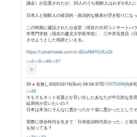
議会）が設置されたが、33人のうち朝鮮人はわずか8人
日本人と朝鮮人の経済的・政治的な格差が浮き彫りにな
この時期に建設された公会堂（現在の大邱コンサートハ
学専門学校（現在の慶北大学医学部）、三中井百貨店（
させようとした痕跡といえる。
https://l.smartnews.com/m-iSUoNMY/yVLcQf
>>2
>>9
>>48
>>57
0
30
名無し
2025/02/16(Sun) 08:34:37
ID:
Y3OTk5MjA
(8/8
>>29
そもそもネット右翼とか言い出したあなたが中立的な意
結局何が言いたいの？
日本は本当にそんなに悪かったか？仮に悪かったとして
実際に併合時代を生きて「日本統治時代良かった」と発
を知ってる？
>>31
>>32