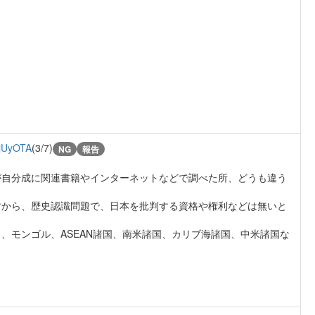
jUyOTA
(3/7)
NG
報告
が自分成に関連書籍やインターネットなどで調べた所、どうも違う
すから、歴史認識問題で、日本を批判する資格や権利などは無いと
、モンゴル、ASEAN諸国、南米諸国、カリブ海諸国、中米諸国な