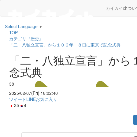
カイカイchつい
Select Language
▼
TOP
カテゴリ『歴史』
「二・八独立宣言」から１０６年 ８日に東京で記念式典
「二・八独立宣言」から
念式典
38
2025/02/07(Fri) 18:02:40
ツイート
LINE
お気に入り
25
4