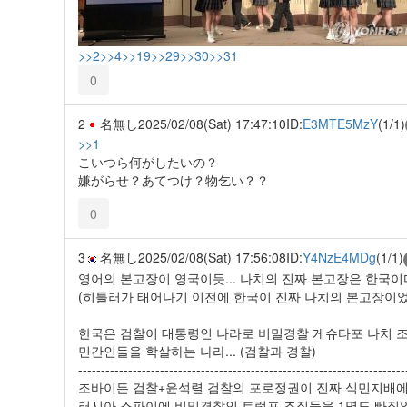
>>2
>>4
>>19
>>29
>>30
>>31
0
2
名無し
2025/02/08(Sat) 17:47:10
ID:
E3MTE5MzY
(1/1)
>>1
こいつら何がしたいの？
嫌がらせ？あてつけ？物乞い？？
0
3
名無し
2025/02/08(Sat) 17:56:08
ID:
Y4NzE4MDg
(1/1)
영어의 본고장이 영국이듯... 나치의 진짜 본고장은 한국이
(히틀러가 태어나기 이전에 한국이 진짜 나치의 본고장이었
한국은 검찰이 대통령인 나라로 비밀경찰 게슈타포 나치
민간인들을 학살하는 나라... (검찰과 경찰)
------------------------------------------------------------------------
조바이든 검찰+윤석렬 검찰의 포로정권이 진짜 식민지배에 포
러시아 스파이에 비밀경찰인 트럼프 조직들을 1명도 빠짐