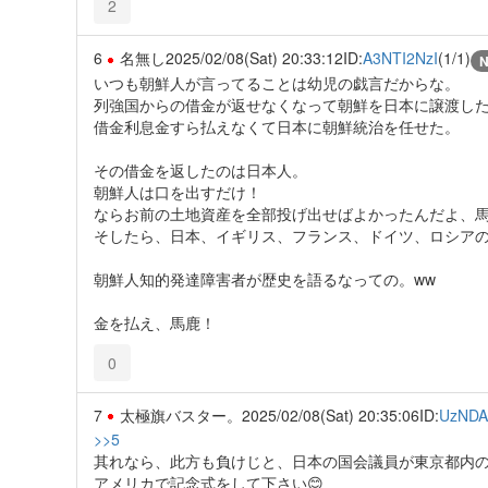
2
6
名無し
2025/02/08(Sat) 20:33:12
ID:
A3NTI2NzI
(1/1)
いつも朝鮮人が言ってることは幼児の戯言だからな。
列強国からの借金が返せなくなって朝鮮を日本に譲渡し
借金利息金すら払えなくて日本に朝鮮統治を任せた。
その借金を返したのは日本人。
朝鮮人は口を出すだけ！
ならお前の土地資産を全部投げ出せばよかったんだよ、
そしたら、日本、イギリス、フランス、ドイツ、ロシア
朝鮮人知的発達障害者が歴史を語るなっての。ww
金を払え、馬鹿！
0
7
太極旗バスター。
2025/02/08(Sat) 20:35:06
ID:
UzND
>>5
其れなら、此方も負けじと、日本の国会議員が東京都内
アメリカで記念式をして下さい😊