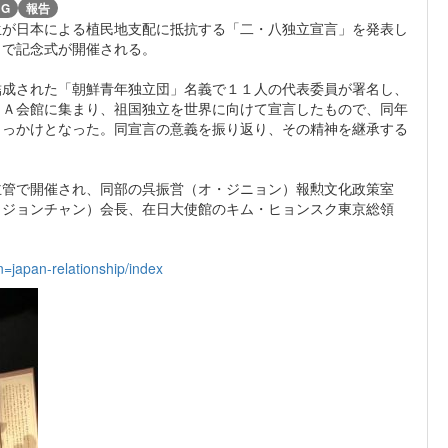
NG
報告
生が日本による植民地支配に抵抗する「二・八独立宣言」を発表し
Ａで記念式が開催される。
成された「朝鮮青年独立団」名義で１１人の代表委員が署名し、
ＣＡ会館に集まり、祖国独立を世界に向けて宣言したもので、同年
きっかけとなった。同宣言の意義を振り返り、その精神を継承する
管で開催され、同部の呉振営（オ・ジニョン）報勲文化政策室
・ジョンチャン）会長、在日大使館のキム・ヒョンスク東京総領
=japan-relationship/index