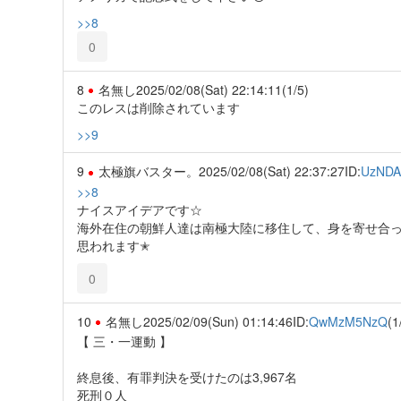
>>8
0
8
名無し
2025/02/08(Sat) 22:14:11
(1/5)
このレスは削除されています
>>9
9
太極旗バスター。
2025/02/08(Sat) 22:37:27
ID:
UzND
>>8
ナイスアイデアです☆
海外在住の朝鮮人達は南極大陸に移住して、身を寄せ合
思われます✭
0
10
名無し
2025/02/09(Sun) 01:14:46
ID:
QwMzM5NzQ
(1
【 三・一運動 】
終息後、有罪判決を受けたのは3,967名
死刑０人