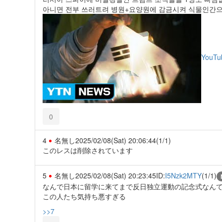
아니면 전부 쓰러트려 병원+요양원에 감금시켜 식물인간으로 
YouTu
0
4
名無し
2025/02/08(Sat) 20:06:44
(1/1)
このレスは削除されています
5
名無し
2025/02/08(Sat) 20:23:45
ID:
I5Nzk2MTY
(1/1)
なんで日本に留学に来てまで反日独立運動の記念式なん
この人たち気持ち悪すぎる
>>7