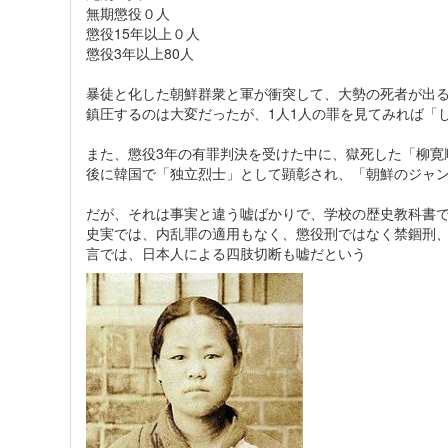
無期懲役０人
懲役15年以上０人
懲役3年以上80人
暴徒と化した朝鮮群衆と軍が衝突して、大勢の死者が出
鎮圧するのは大変だったが、1人1人の罪を見てみれば「
また、懲役3年の有罪判決を受けた中に、獄死した「柳寛
後に韓国で「独立烈士」として顕彰され、「朝鮮のジャ
だが、それは事実と違う嘘ばかりで、学校の歴史教科書
史実では、内乱罪の適用もなく、懲役刑ではなく禁錮刑、
言では、日本人による四肢切断も嘘だという