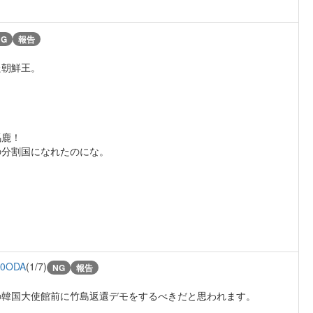
NG
報告
た朝鮮王。
馬鹿！
の分割国になれたのにな。
A0ODA
(1/7)
NG
報告
の韓国大使館前に竹島返還デモをするべきだと思われます。