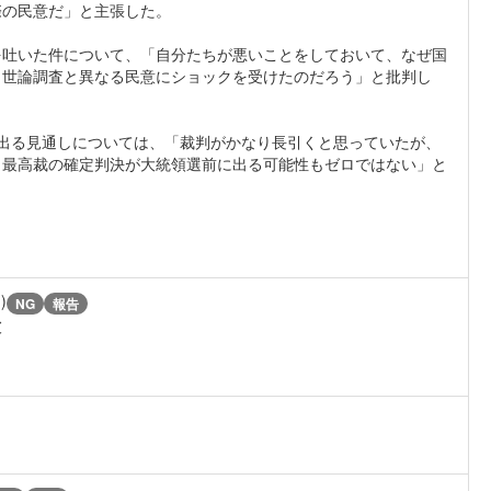
際の民意だ」と主張した。
を吐いた件について、「自分たちが悪いことをしておいて、なぜ国
。世論調査と異なる民意にショックを受けたのだろう」と批判し
出る見通しについては、「裁判がかなり長引くと思っていたが、
、最高裁の確定判決が大統領選前に出る可能性もゼロではない」と
)
NG
報告
彼