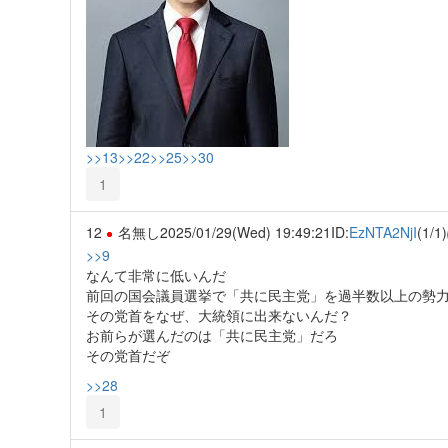
>>13
>>22
>>25
>>30
1
12
名無し
2025/01/29(Wed) 19:49:21
ID:
EzNTA2NjI
(1/1)
>>9
なんて非常に低いんだ
前回の国会議員選挙で「共に民主党」を過半数以上の勢
その党首をなぜ、大統領に出来ないんだ？
お前らが選んだのは「共に民主党」だろ
その党首だぞ
>>28
1