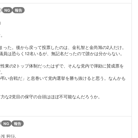
)
NG
報告
物
な。
まった。後から戻って投票したのは、金礼智と金尚旭の2人だけ。
議員は恐らく12名いるが、無記名だったので誰かは分からない。
性東の2トップ体制だったはずで、そんな党内で弾劾に賛成票を
だ。
の弔い合戦だ」と息巻いて党内選挙を勝ち抜けると思う。なんかも
力な2党目の保守の台頭はほぼ不可能なんだろうか。
)
NG
報告
게 된다.