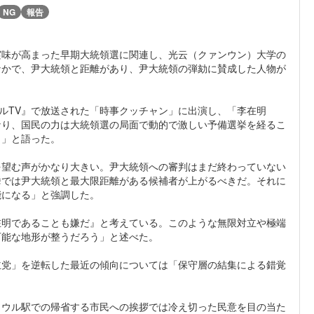
NG
報告
実味が高まった早期大統領選に関連し、光云（クァンウン）大学の
なかで、尹大統領と距離があり、尹大統領の弾劾に賛成した人物が
ーナルTV』で放送された「時事クッチャン」に出演し、「李在明
なり、国民の力は大統領選の局面で動的で激しい予備選挙を経るこ
う」と語った。
を望む声がかなり大きい。尹大統領への審判はまだ終わっていない
挙では尹大統領と最大限距離がある候補者が上がるべきだ。それに
能になる」と強調した。
在明であることも嫌だ』と考えている。このような無限対立や極端
可能な地形が整うだろう」と述べた。
主党」を逆転した最近の傾向については「保守層の結集による錯覚
ソウル駅での帰省する市民への挨拶では冷え切った民意を目の当た