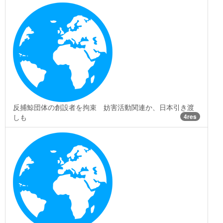
反捕鯨団体の創設者を拘束 妨害活動関連か、日本引き渡
しも
4res