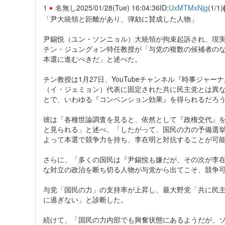
1
名無し
2025/01/28(Tue) 16:04:36
ID:
UxMTMxNjg
(1/1)
「尹大統領と距離があり、弾劾に賛成した人物」
尹錫悦（ユン・ソンニョル）大統領が拘束起訴され、現
チン・ジュングォン特任教授が「与党の複数の候補者の
本選に進むべきだ」と述べた。
チン教授は1月27日、YouTubeチャンネル『時事ジャ
（イ・ジェミョン）代表に固定された共に民主党とは異
とで、いわゆる『コンベンション効果』を得られるだろ
彼は「各種世論調査を見ると、依然として『政権交代』
と見られる」と述べ、「したがって、国民の力の予備選
よって本選で競争力を持ち、李在明と対抗することが可
さらに、「多くの国民は『尹錫悦も嫌だが、その次が李
な対立の政治を断ち切る人物が与党から出てこそ、競争
与党「国民の力」の支持率が上昇し、最大野党「共に民
に過ぎない」と診断した。
続けて、「国民の力内部でも興奮状態にあるようだが、