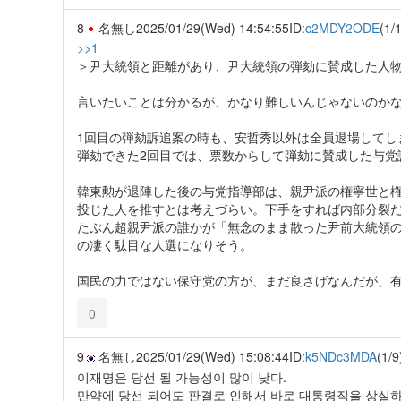
8
名無し
2025/01/29(Wed) 14:54:55
ID:
c2MDY2ODE
(1/1
>>1
＞尹大統領と距離があり、尹大統領の弾劾に賛成した人
言いたいことは分かるが、かなり難しいんじゃないのか
1回目の弾劾訴追案の時も、安哲秀以外は全員退場してし
弾劾できた2回目では、票数からして弾劾に賛成した与党
韓東勲が退陣した後の与党指導部は、親尹派の権寧世と権
投じた人を推すとは考えづらい。下手をすれば内部分裂
たぶん超親尹派の誰かが「無念のまま散った尹前大統領
の凄く駄目な人選になりそう。
国民の力ではない保守党の方が、まだ良さげなんだが、有
0
9
名無し
2025/01/29(Wed) 15:08:44
ID:
k5NDc3MDA
(1/9
이재명은 당선 될 가능성이 많이 낮다.
만약에 당선 되어도 판결로 인해서 바로 대통령직을 상실하