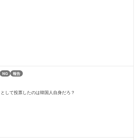
NG
報告
力として投票したのは韓国人自身だろ？