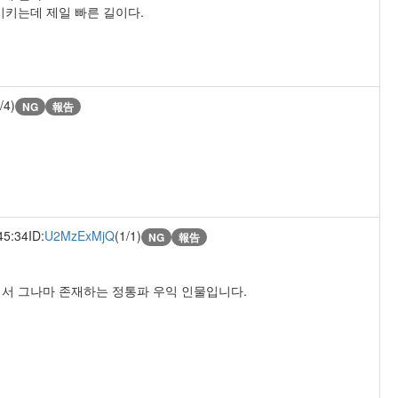
시키는데 제일 빠른 길이다.
/4)
NG
報告
45:34
ID:
U2MzExMjQ
(1/1)
NG
報告
서 그나마 존재하는 정통파 우익 인물입니다.