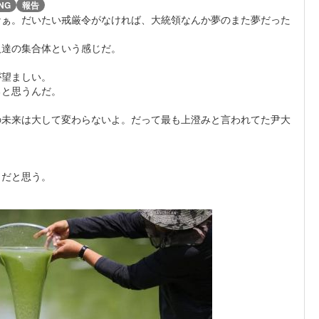
NG
報告
なぁ。だいたい戒厳令がなければ、大統領なんか夢のまた夢だった
人達の集合体という感じだ。
が望ましい。
ると思うんだ。
の未来は大して変わらないよ。だって最も上澄みと言われてた尹大
じだと思う。