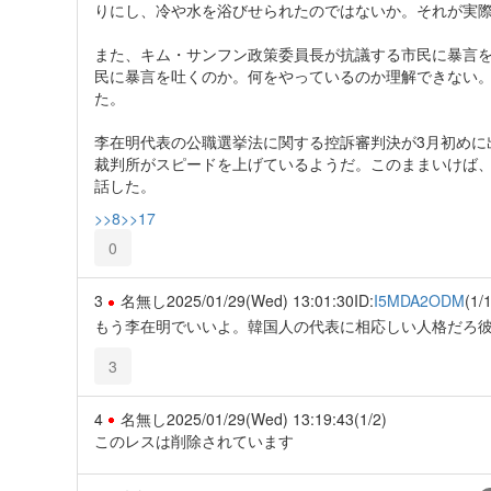
りにし、冷や水を浴びせられたのではないか。それが実
また、キム・サンフン政策委員長が抗議する市民に暴言
民に暴言を吐くのか。何をやっているのか理解できない
た。
李在明代表の公職選挙法に関する控訴審判決が3月初めに
裁判所がスピードを上げているようだ。このままいけば
話した。
>>8
>>17
0
3
名無し
2025/01/29(Wed) 13:01:30
ID:
I5MDA2ODM
(1/1
もう李在明でいいよ。韓国人の代表に相応しい人格だろ
3
4
名無し
2025/01/29(Wed) 13:19:43
(1/2)
このレスは削除されています