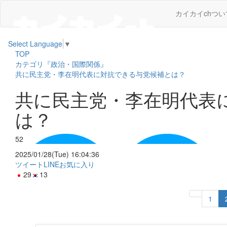
カイカイchつい
Select Language
▼
TOP
カテゴリ『政治・国際関係』
共に民主党・李在明代表に対抗できる与党候補とは？
共に民主党・李在明代表
は？
52
2025/01/28(Tue) 16:04:36
ツイート
LINE
お気に入り
29
13
1