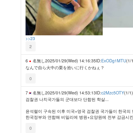
>>23
2
6
名無し
2025/01/29(Wed) 14:16:35
ID:
ExODg1MTU
(1/
なんで自ら火中の栗を拾いに行くかねぇ？
0
7
名無し
2025/01/29(Wed) 14:53:13
ID:
c2Mzc5OTY
(1/1)
검찰권 나치국가들의 군대보다 단합된 학살...
윤석렬이 구속된 이후 미국+영국 검찰권 국가들이 한국의
한국정부와 연합해 비밀리에 병원+요양원에 전부 감금시킨다
0