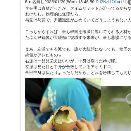
5
名無し
2025/01/29(Wed) 13:46:59
ID:
I2NzI1OTc
(1/1)
李在明は逸材だったが、タイムリミットが迫ってるから
わけだし、物理的に無理だろ。
与党は与党で、尹擁護派が占めていてどうしようもない
こっちからすれば、最も韓国を破滅に導いてくれる人材
たぶん尹錫悦が大統領に復職する未来が、最も悲惨にな
まあ、左派でも右派でも、誰が大統領になっても、韓国
統領がアレだものｗ
右派は一見見栄えはいいが、中身は腐ったゆで卵。
左派は見た目と中身が合致しているアオミドロ。
全部中身は似たりよったりだから、どれを吟味しても同