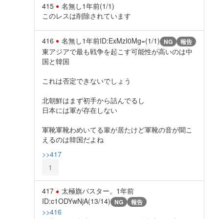
415
名無し
1年前
(1/1)
このレスは削除されています
416
名無し
1年前
ID:ExMzI0Mg=(1/1)
NG
報告
東アジアで最も戦争を起こす可能性が高いのは中
国と韓国
これは否定できないでしょう
北朝鮮はまず初手から詰んでるし
日本には軍が存在しない
軍靴軍靴わめいてる輩が居たけど軍靴の音が聞こ
えるのは韓国だよね
>>417
1
417
太極旗バスター。
1年前
ID:c1ODYwNjA(13/14)
NG
報告
>>416