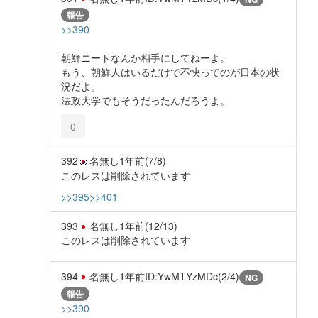
報告
>>390
朝鮮ニートなんか相手にしてねーよ。
もう、朝鮮人はいるだけで不快ってのが日本の状
況だよ。
法政大学でもそうだったんだろうよ。
0
392
名無し
1年前
(7/8)
このレスは削除されています
>>395
>>401
393
名無し
1年前
(12/13)
このレスは削除されています
394
名無し
1年前
ID:YwMTYzMDc(2/4)
NG
報告
>>390