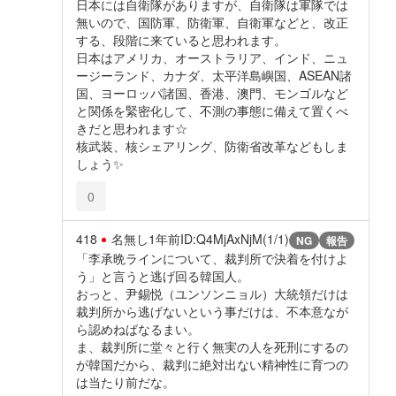
日本には自衛隊がありますが、自衛隊は軍隊では
無いので、国防軍、防衛軍、自衛軍などと、改正
する、段階に来ていると思われます。
日本はアメリカ、オーストラリア、インド、ニュ
ージーランド、カナダ、太平洋島嶼国、ASEAN諸
国、ヨーロッパ諸国、香港、澳門、モンゴルなど
と関係を緊密化して、不測の事態に備えて置くべ
きだと思われます☆
核武装、核シェアリング、防衛省改革などもしま
しょう✨️
0
418
名無し
1年前
ID:Q4MjAxNjM(1/1)
NG
報告
「李承晩ラインについて、裁判所で決着を付けよ
う」と言うと逃げ回る韓国人。
おっと、尹錫悦（ユンソンニョル）大統領だけは
裁判所から逃げないという事だけは、不本意なが
ら認めねばなるまい。
ま、裁判所に堂々と行く無実の人を死刑にするの
が韓国だから、裁判に絶対出ない精神性に育つの
は当たり前だな。