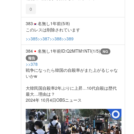
0
383
名無し
1年前
(5/8)
このレスは削除されています
>>385
>>387
>>388
>>389
384
名無し
1年前
ID:Q2MTM1NTI(1/5)
NG
報告
>>378
戦争になったら韓国の自殺率がまた上がるじゃな
いかw
大韓民国自殺率2年ぶりに上昇…10代自殺は歴代
最大…理由は？
2024年 10月4日OBSニュース