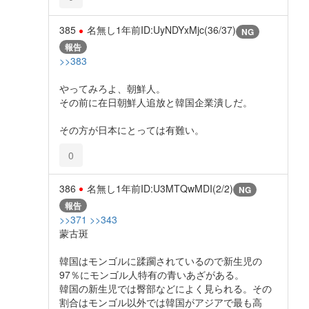
385
名無し
1年前
ID:UyNDYxMjc(36/37)
NG
報告
>>383
やってみろよ、朝鮮人。
その前に在日朝鮮人追放と韓国企業潰しだ。
その方が日本にとっては有難い。
0
386
名無し
1年前
ID:U3MTQwMDI(2/2)
NG
報告
>>371
>>343
蒙古斑
韓国はモンゴルに蹂躙されているので新生児の
97％にモンゴル人特有の青いあざがある。
韓国の新生児では臀部などによく見られる。その
割合はモンゴル以外では韓国がアジアで最も高