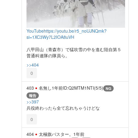
YouTube
https://youtu.be/r5_noUJNQmk?
si=1XC3Wy7L2IOA8uVH
八甲田山（青森市）で猛吹雪の中を進む陸自第５
普通科連隊の隊員ら。
>>404
0
403
名無し
1年前
ID:Q2MTM1NTI(5/5)
NG
報告
>>397
兵役終わったら全て忘れちゃうけどな
0
404
太極旗バスター。
1年前