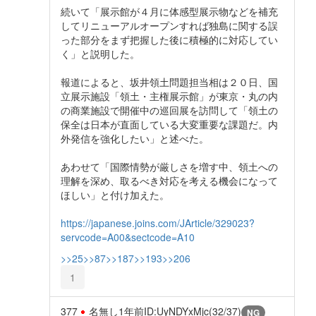
続いて「展示館が４月に体感型展示物などを補充
してリニューアルオープンすれば独島に関する誤
った部分をまず把握した後に積極的に対応してい
く」と説明した。
報道によると、坂井領土問題担当相は２０日、国
立展示施設「領土・主権展示館」が東京・丸の内
の商業施設で開催中の巡回展を訪問して「領土の
保全は日本が直面している大変重要な課題だ。内
外発信を強化したい」と述べた。
あわせて「国際情勢が厳しさを増す中、領土への
理解を深め、取るべき対応を考える機会になって
ほしい」と付け加えた。
https://japanese.joins.com/JArticle/329023?
servcode=A00&sectcode=A10
>>25
>>87
>>187
>>193
>>206
1
377
名無し
1年前
ID:UyNDYxMjc(32/37)
NG