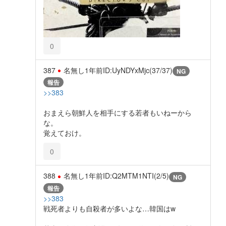
0
387
名無し
1年前
ID:UyNDYxMjc(37/37)
NG
報告
>>383
おまえら朝鮮人を相手にする若者もいねーから
な。
覚えておけ。
0
388
名無し
1年前
ID:Q2MTM1NTI(2/5)
NG
報告
>>383
戦死者よりも自殺者が多いよな…韓国はw