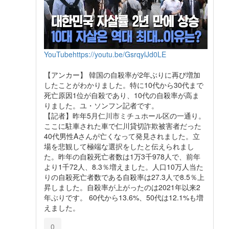
YouTube
https://youtu.be/GsrqylJd0LE
【アンカー】 韓国の自殺率が2年ぶりに再び増加
したことがわかりました。特に10代から30代まで
死亡原因1位が自殺であり、10代の自殺率が高ま
りました。ユ・ソンフン記者です。
【記者】昨年5月仁川市ミチュホール区の一通り。
ここに駐車された車で仁川貸切詐欺被害者だった
40代男性Aさんが亡くなって発見されました。立
場を悲観して極端な選択をしたと伝えられまし
た。昨年の自殺死亡者数は1万3千978人で、前年
より1千72人、8.3％増えました。人口10万人当た
りの自殺死亡者数である自殺率は27.3人で8.5％上
昇しました。自殺率が上がったのは2021年以来2
年ぶりです。 60代から13.6%、50代は12.1%も増
えました。
0