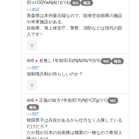
ID:c1ODYwNjA(12/14)
NG
報告
>>402
青森県は本州最北端なので、陸海空自衛隊の施設
や米軍施設がある。
自衛隊、海上保安庁、警察、消防などは現代の防
人です✨️
0
405
名無し
1年前
ID:E2NjA2NzY(5/5)
NG
報告
>>397
強制徴兵制が誇らしいのか？
0
406
正義の味方
1年前
ID:YyNjI1OTg(1/1)
NG
報告
>>397
韓国男子は兵役があるから仕方なく入隊している
だけだろ？
だが我が日本の自衛隊は職業の一種なので希望入
隊でいわば