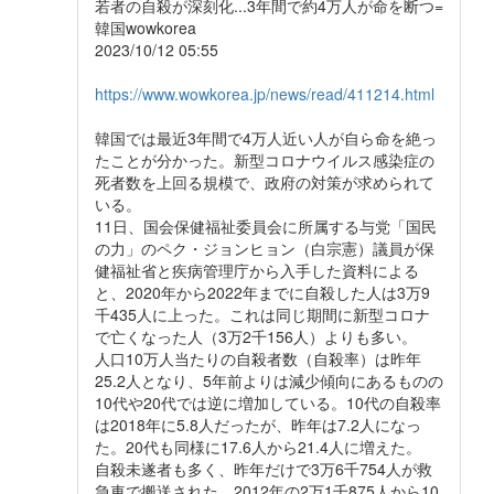
若者の自殺が深刻化...3年間で約4万人が命を断つ=
韓国wowkorea
2023/10/12 05:55
https://www.wowkorea.jp/news/read/411214.html
韓国では最近3年間で4万人近い人が自ら命を絶っ
たことが分かった。新型コロナウイルス感染症の
死者数を上回る規模で、政府の対策が求められて
いる。
11日、国会保健福祉委員会に所属する与党「国民
の力」のペク・ジョンヒョン（白宗憲）議員が保
健福祉省と疾病管理庁から入手した資料による
と、2020年から2022年までに自殺した人は3万9
千435人に上った。これは同じ期間に新型コロナ
で亡くなった人（3万2千156人）よりも多い。
人口10万人当たりの自殺者数（自殺率）は昨年
25.2人となり、5年前よりは減少傾向にあるものの
10代や20代では逆に増加している。10代の自殺率
は2018年に5.8人だったが、昨年は7.2人になっ
た。20代も同様に17.6人から21.4人に増えた。
自殺未遂者も多く、昨年だけで3万6千754人が救
急車で搬送された。2012年の2万1千875人から10