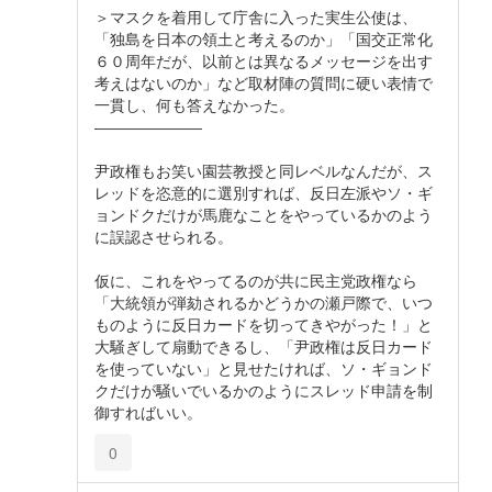
＞マスクを着用して庁舎に入った実生公使は、
「独島を日本の領土と考えるのか」「国交正常化
６０周年だが、以前とは異なるメッセージを出す
考えはないのか」など取材陣の質問に硬い表情で
一貫し、何も答えなかった。
―――――――
尹政権もお笑い園芸教授と同レベルなんだが、ス
レッドを恣意的に選別すれば、反日左派やソ・ギ
ョンドクだけが馬鹿なことをやっているかのよう
に誤認させられる。
仮に、これをやってるのが共に民主党政権なら
「大統領が弾劾されるかどうかの瀬戸際で、いつ
ものように反日カードを切ってきやがった！」と
大騒ぎして扇動できるし、「尹政権は反日カード
を使っていない」と見せたければ、ソ・ギョンド
クだけが騒いでいるかのようにスレッド申請を制
御すればいい。
0