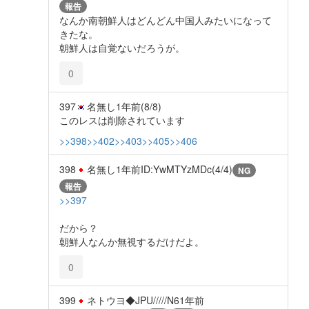
報告
なんか南朝鮮人はどんどん中国人みたいになって
きたな。
朝鮮人は自覚ないだろうが。
0
397
名無し
1年前
(8/8)
このレスは削除されています
>>398
>>402
>>403
>>405
>>406
398
名無し
1年前
ID:YwMTYzMDc(4/4)
NG
報告
>>397
だから？
朝鮮人なんか無視するだけだよ。
0
399
ネトウヨ◆JPU/////N6
1年前