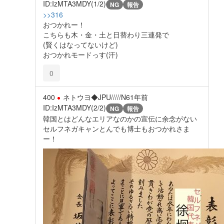
ID:IzMTA3MDY(1/2)
NG
報告
>>316
おつかれー！
こちらも木・金・土と日替わり三連発で
(賢くはなってないけど)
おつかれモードっす(汗)
0
400
ネトウヨ◆JPU/////N6
1年前
ID:IzMTA3MDY(2/2)
NG
報告
韓国とはどんなエリアなのかの宣伝に余念がない
セルフネガキャンとんでも博士もおつかれさま
ー！