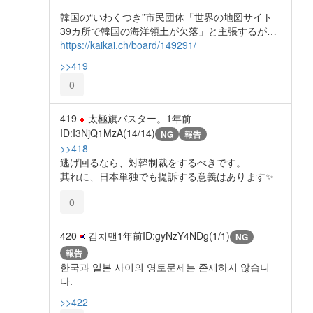
韓国の“いわくつき”市民団体「世界の地図サイト
39カ所で韓国の海洋領土が欠落」と主張するが…
https://kaikai.ch/board/149291/
>>419
0
419
太極旗バスター。
1年前
ID:I3NjQ1MzA(14/14)
NG
報告
>>418
逃げ回るなら、対韓制裁をするべきです。
其れに、日本単独でも提訴する意義はあります✨️
0
420
김치맨
1年前
ID:gyNzY4NDg(1/1)
NG
報告
한국과 일본 사이의 영토문제는 존재하지 않습니
다.
>>422