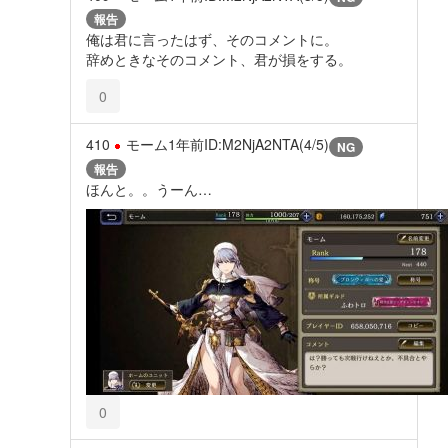
報告
俺は君に言ったはず、そのコメントに。
辞めときなそのコメント、君が損をする。
0
410
モーム
1年前
ID:M2NjA2NTA(4/5)
NG
報告
ほんと。。うーん…
0