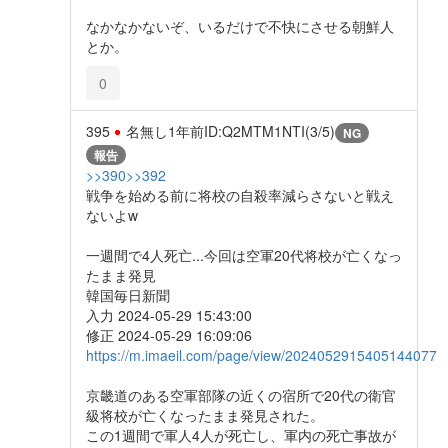
なかなかないぞ、いるだけで不快にさせる朝鮮人
とか。
0
395
名無し
1年前
ID:Q2MTM1NTI(3/5)
NG
報告
>>390
>>392
戦争を始める前に将校の自殺率減らさないと戦え
ないよw
一週間で4人死亡...今回は空軍20代将校が亡くなっ
たまま発見
韓国毎日新聞
入力 2024-05-29 15:43:00
修正 2024-05-29 16:09:06
https://m.imaeil.com/page/view/2024052915405144077
京畿道のある空軍部隊の近くの宿所で20代の衛官
級将校が亡くなったまま発見された。
この1週間で軍人4人が死亡し、軍内の死亡事故が