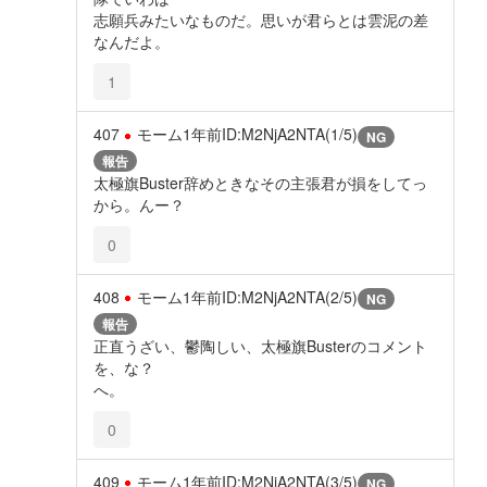
志願兵みたいなものだ。思いが君らとは雲泥の差
なんだよ。
1
407
モーム
1年前
ID:M2NjA2NTA(1/5)
NG
報告
太極旗Buster辞めときなその主張君が損をしてっ
から。んー？
0
408
モーム
1年前
ID:M2NjA2NTA(2/5)
NG
報告
正直うざい、鬱陶しい、太極旗Busterのコメント
を、な？
へ。
0
409
モーム
1年前
ID:M2NjA2NTA(3/5)
NG