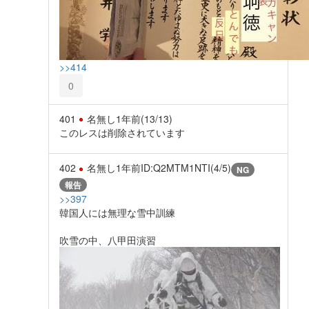
>>414
0
401
名無し
1年前
(13/13)
このレスは削除されています
402
名無し
1年前
ID:Q2MTM1NTI(4/5)
NG
報告
>>397
韓国人には無理な雪中訓練
吹雪の中、八甲田演習