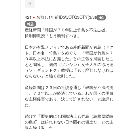
0
421
名無し
1年前
ID:AyOTQ3OTY(3/3)
NG
報告
産経新聞「韓国が７０年以上竹島を不法占拠」…
徐坰徳教授「もう廃刊すべき」
日本の右翼メディアである産経新聞が独島（ドク
ト、日本名・竹島）をめぐり、「韓国が竹島を７
０年以上不法に占拠した」との主張を展開したこ
とと関連し、誠信（ソンシン）女子大学の徐坰徳
（ソ・ギョンドク）教授は「もう廃刊しなければ
ならない」と強く批判した。
産経新聞は２３日の社説を通じ「韓国が不法占拠
し、７０年以上が経過している。わが国への明白
な主権侵害であり、決して許されない」と論評し
た。
続けて「歴史的にも国際法上も竹島（島根県隠岐
の島町）は紛れもない日本固有の領土だ」との主
張を繰り返した。