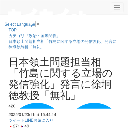
メ
ニ
ュ
Select Language
▼
ー
TOP
カテゴリ『政治・国際関係』
日本領土問題担当相「竹島に関する立場の発信強化」発言に
徐坰徳教授「無礼」
日本領土問題担当相
「竹島に関する立場の
発信強化」発言に徐坰
徳教授「無礼」
426
2025/01/23(Thu) 15:44:14
ツイート
LINE
お気に入り
271
49