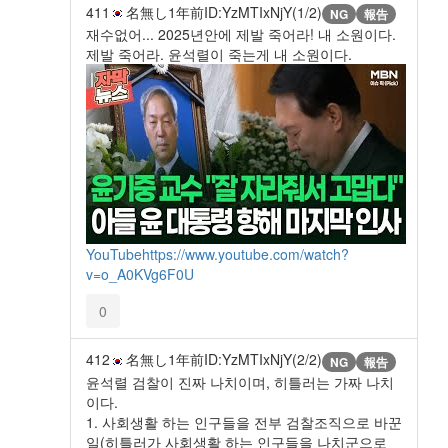
411
名無し
1年前
ID:YzMTIxNjY(1/2)
NG
報告
재수없어... 2025년안에 제발 죽어라! 내 소원이다.
제발 죽어라. 윤석렬이 죽는게 내 소원이다.
YouTube
https://www.youtube.com/watch?
v=o_A0KVg6F0U
0
412
名無し
1年前
ID:YzMTIxNjY(2/2)
NG
報告
윤석렬 검찰이 진짜 나치이며, 히틀러는 가짜 나치
이다.
1. 사회생활 하는 인구들을 전부 검찰조직으로 바꾼
일(히틀러가 사회생활 하는 인구들을 나치군으로