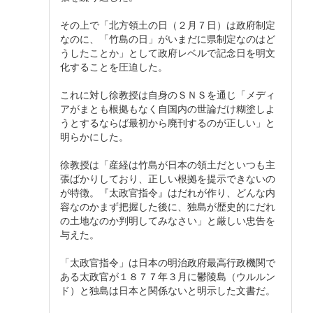
その上で「北方領土の日（２月７日）は政府制定
なのに、「竹島の日」がいまだに県制定なのはど
うしたことか」として政府レベルで記念日を明文
化することを圧迫した。
これに対し徐教授は自身のＳＮＳを通じ「メディ
アがまとも根拠もなく自国内の世論だけ糊塗しよ
うとするならば最初から廃刊するのが正しい」と
明らかにした。
徐教授は「産経は竹島が日本の領土だといつも主
張ばかりしており、正しい根拠を提示できないの
が特徴。『太政官指令』はだれが作り、どんな内
容なのかまず把握した後に、独島が歴史的にだれ
の土地なのか判明してみなさい」と厳しい忠告を
与えた。
「太政官指令」は日本の明治政府最高行政機関で
ある太政官が１８７７年３月に鬱陵島（ウルルン
ド）と独島は日本と関係ないと明示した文書だ。