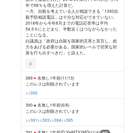
年で68％も増えた計算だ。
一方、自殺を考えている人が相談できる「1393自
殺予防相談電話」は十分な対応ができていない。
2018年から今年8月までの電話応答率は平均
54.5％にとどまり、半数近くはつながらなかった
ことになる。
白議員は「政府は自殺を国家的災害と宣言し、総
力をあげる必要がある。国家的レベルで切実な対
策を打ち出すべきだ」と訴えた。
0
389
名無し
1年前
(11/13)
このレスは削除されています
>>392
390
名無し
1年前
(6/8)
このレスは削除されています
>>391
>>393
>>394
>>395
391
名無し
1年前
ID:YwMTYzMDc(1/4)
NG