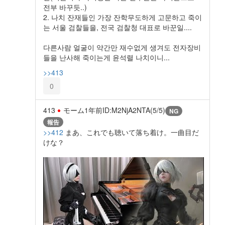
전부 바꾸듯..)
2. 나치 잔재들인 가장 잔학무도하게 고문하고 죽이
는 서울 검찰들을, 전국 검찰청 대표로 바꾼일....
다른사람 얼굴이 약간만 재수없게 생겨도 전자장비
들을 난사해 죽이는게 윤석렬 나치이니...
>>413
0
413
モーム
1年前
ID:M2NjA2NTA(5/5)
NG
報告
>>412
まあ、これでも聴いて落ち着け。一曲目だ
けな？