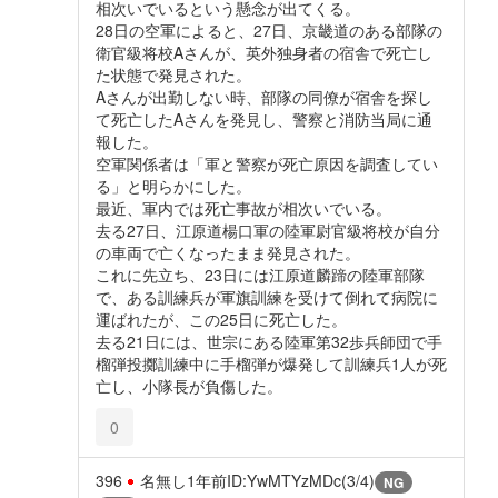
相次いでいるという懸念が出てくる。
28日の空軍によると、27日、京畿道のある部隊の
衛官級将校Aさんが、英外独身者の宿舎で死亡し
た状態で発見された。
Aさんが出勤しない時、部隊の同僚が宿舎を探し
て死亡したAさんを発見し、警察と消防当局に通
報した。
空軍関係者は「軍と警察が死亡原因を調査してい
る」と明らかにした。
最近、軍内では死亡事故が相次いでいる。
去る27日、江原道楊口軍の陸軍尉官級将校が自分
の車両で亡くなったまま発見された。
これに先立ち、23日には江原道麟蹄の陸軍部隊
で、ある訓練兵が軍旗訓練を受けて倒れて病院に
運ばれたが、この25日に死亡した。
去る21日には、世宗にある陸軍第32歩兵師団で手
榴弾投擲訓練中に手榴弾が爆発して訓練兵1人が死
亡し、小隊長が負傷した。
0
396
名無し
1年前
ID:YwMTYzMDc(3/4)
NG