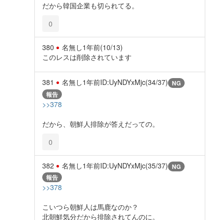
だから韓国企業も切られてる。
0
380
名無し
1年前
(10/13)
このレスは削除されています
381
名無し
1年前
ID:UyNDYxMjc(34/37)
NG
報告
>>378
だから、朝鮮人排除が答えだっての。
0
382
名無し
1年前
ID:UyNDYxMjc(35/37)
NG
報告
>>378
こいつら朝鮮人は馬鹿なのか？
北朝鮮気分だから排除されてんのに。