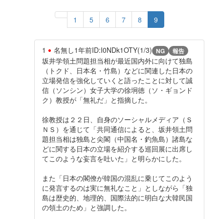
1
5
6
7
8
9
1
名無し
1年前
ID:I0NDk1OTY(1/3)
NG
報告
坂井学領土問題担当相が最近国内外に向けて独島
（トクド、日本名・竹島）などに関連した日本の
立場発信を強化していくと語ったことに対して誠
信（ソンシン）女子大学の徐坰徳（ソ・ギョンド
ク）教授が「無礼だ」と指摘した。
徐教授は２２日、自身のソーシャルメディア（Ｓ
ＮＳ）を通じて「共同通信によると、坂井領土問
題担当相は独島と尖閣（中国名・釣魚島）諸島な
どに関する日本の立場を紹介する巡回展に出席し
てこのような妄言を吐いた」と明らかにした。
また「日本の閣僚が韓国の混乱に乗じてこのよう
に発言するのは実に無礼なこと」としながら「独
島は歴史的、地理的、国際法的に明白な大韓民国
の領土のため」と強調した。