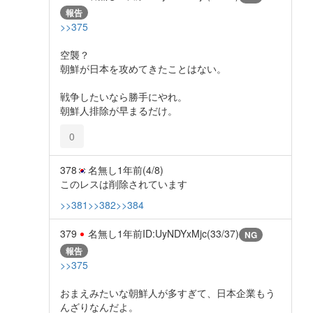
報告
>>375
空襲？
朝鮮が日本を攻めてきたことはない。
戦争したいなら勝手にやれ。
朝鮮人排除が早まるだけ。
0
378
名無し
1年前
(4/8)
このレスは削除されています
>>381
>>382
>>384
379
名無し
1年前
ID:UyNDYxMjc(33/37)
NG
報告
>>375
おまえみたいな朝鮮人が多すぎて、日本企業もう
んざりなんだよ。