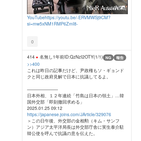
YouTube
https://youtu.be/-ERVMWSj9CM?
si=mw5xNM1RMP6ZmI8-
0
414
名無し
1年前
ID:QzNzI2OTY(1/1)
NG
報告
>>400
これは昨日の記事だけど、尹政権もソ・ギョンド
クと同じ政府見解で日本に抗議してるよ。
―――――――
日本外相、１２年連続「竹島は日本の領土」…韓
国外交部「即刻撤回求める」
2025.01.25 09:12
https://japanese.joins.com/JArticle/329076
＞この日午後、外交部の金相勲（キム・サンフ
ン）アジア太平洋局長は外交部庁舎に実生泰介駐
韓公使を呼んで抗議の意を伝えた。