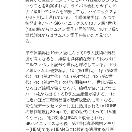
いうことを勘案すれば、ライバル会社が今すぐ10
ナノ級6世代Dラムを開発しても、ハイニックスよ
り6ヶ月以上遅れている。 半導体業界は、かつて
後発走者だったSKハイニックスが10ナノ級4世代
(1a)の時からサムスン電子と同等開発、10ナノ級5
世代(1b)からはサムスン電子を抜いたと見てい
る。
半導体業界は10ナノ級に入ってDラム技術の難易
度が高くなると、線幅を具体的な数字の代わりに
アルファベット記号や世代と呼称している。 10ナ
ノ級Dラム工程技術は、1x（第1世代）-1y（第2世
代）-1z（第3世代）-1a（第4世代）-1b（第5世
代）-1c（第6世代）の順で開発中だ。 世代が高く
なるほど線幅が狭くなるが、線幅が狭いほどウェ
ハー1枚から出てくるDラム生産量が増える。 1c
に近いほど工程難易度が幾何級数的に高くなる。
高性能データセンターに主に活用される1c DDR5
の動作速度は8Gbpsで、前の世代に比べて11%速
くなった。 電力効率は9%以上改善された。
SKハイニックスは今後、第7世代高帯域幅メモリ
ー(HBM)であるHBM4Eに1c技術を適用する計画