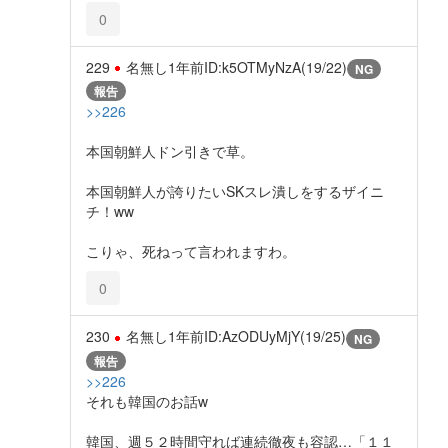
0
229
名無し
1年前
ID:k5OTMyNzA(19/22)
NG
報告
>>226
本国朝鮮人ドン引きで草。
本国朝鮮人が誇りたいSKスレ潰しをするザイニ
チ！ww
こりゃ、死ねって言われますわ。
0
230
名無し
1年前
ID:AzODUyMjY(19/25)
NG
報告
>>226
それも韓国のお話w
韓国、週５２時間守れば連続徹夜も容認…「１１