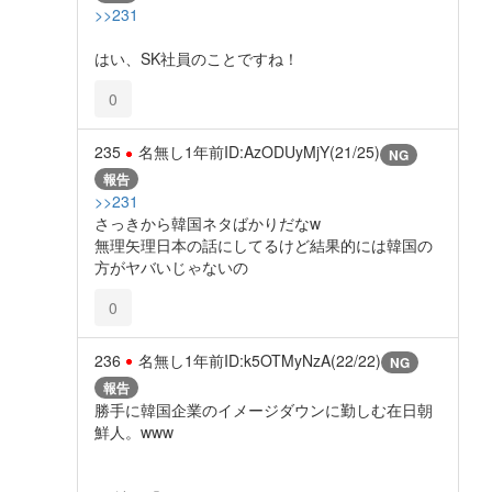
>>231
はい、SK社員のことですね！
0
235
名無し
1年前
ID:AzODUyMjY(21/25)
NG
報告
>>231
さっきから韓国ネタばかりだなw
無理矢理日本の話にしてるけど結果的には韓国の
方がヤバいじゃないの
0
236
名無し
1年前
ID:k5OTMyNzA(22/22)
NG
報告
勝手に韓国企業のイメージダウンに勤しむ在日朝
鮮人。www