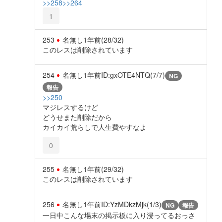
>>258
>>264
1
253
名無し
1年前
(28/32)
このレスは削除されています
254
名無し
1年前
ID:gxOTE4NTQ(7/7)
NG
報告
>>250
マジレスするけど
どうせまた削除だから
カイカイ荒らしで人生費やすなよ
0
255
名無し
1年前
(29/32)
このレスは削除されています
256
名無し
1年前
ID:YzMDkzMjk(1/3)
NG
報告
一日中こんな場末の掲示板に入り浸ってるおっさ