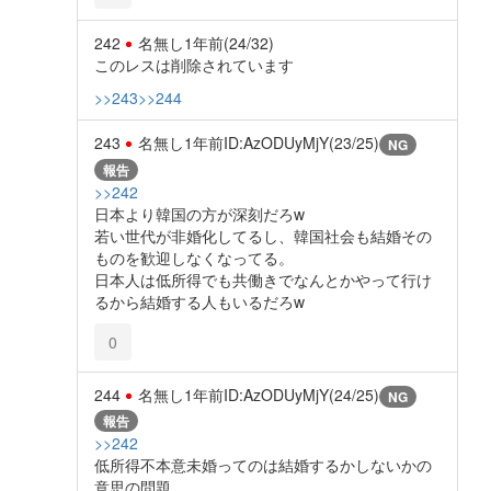
242
名無し
1年前
(24/32)
このレスは削除されています
>>243
>>244
243
名無し
1年前
ID:AzODUyMjY(23/25)
NG
報告
>>242
日本より韓国の方が深刻だろw
若い世代が非婚化してるし、韓国社会も結婚その
ものを歓迎しなくなってる。
日本人は低所得でも共働きでなんとかやって行け
るから結婚する人もいるだろw
0
244
名無し
1年前
ID:AzODUyMjY(24/25)
NG
報告
>>242
低所得不本意未婚ってのは結婚するかしないかの
意思の問題。