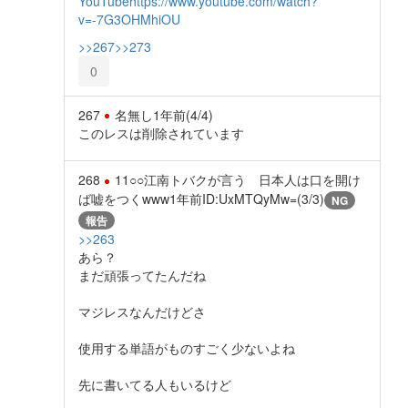
YouTube
https://www.youtube.com/watch?
v=-7G3OHMhiOU
>>267
>>273
0
267
名無し
1年前
(4/4)
このレスは削除されています
268
11○○江南トバクが言う 日本人は口を開け
ば嘘をつくwww
1年前
ID:UxMTQyMw=(3/3)
NG
報告
>>263
あら？
まだ頑張ってたんだね
マジレスなんだけどさ
使用する単語がものすごく少ないよね
先に書いてる人もいるけど