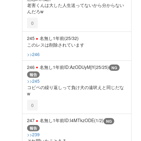
老害くんは大した人生送ってないから分からない
んだろw
0
245
名無し
1年前
(25/32)
このレスは削除されています
>>246
246
名無し
1年前
ID:AzODUyMjY(25/25)
NG
報告
>>245
コピペの繰り返しって負け犬の遠吠えと同じだな
w
0
247
名無し
1年前
ID:I4MTkzODE(1/2)
NG
報告
>>239
それ聞いたことある