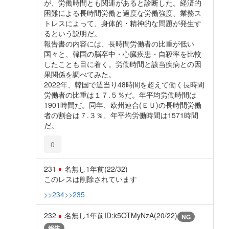
が、労働時間とも関連があると診断した。経済的
困難による長時間労働と過度な労働強度、業務ス
トレスによって、身体的・精神的な問題が発生す
るという説明だ。
報告書の内容には、長時間労働者の比重が低い
国々と、韓国の脳卒中・心臓疾患・自殺率を比較
したことも目に着く。労働時間と該当疾病との因
果関係を調べてみた。
2022年、韓国で週当り48時間を超えて働く長時間
労働者の比重は１７.５％だ。年平均労働時間は
1901時間だ。同年、欧州連合(ＥＵ)の長時間労働
者の割合は７.３％、年平均労働時間は1571時間
だ。
0
231
名無し
1年前
(22/32)
このレスは削除されています
>>234
>>235
232
名無し
1年前
ID:k5OTMyNzA(20/22)
NG
報告