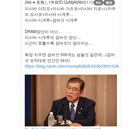
266
名無し
1年前
ID:QxMjA0MzI(1/1)
NG
報告
이시바 이치조+이시바 가즈코+이시바 지로+나카무
라 요시코+이시바 시게루....
이시바 시게루=검버섯 시게루
DRAM양산이 아닌....
이시바 시게루의 검버섯 양산....
시간이 흐를수록 검버섯이 많아지는...
화장 지우면 검버섯 500개는 넘을것 같은데...(검버
섯 숫자대로 민간인 테러)
https://blog.naver.com/money82828/223603531028