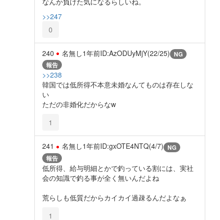
なんか負けた気になるらしいね。
>>247
0
240
名無し
1年前
ID:AzODUyMjY(22/25)
NG
報告
>>238
韓国では低所得不本意未婚なんてものは存在しな
い
ただの非婚化だからなw
1
241
名無し
1年前
ID:gxOTE4NTQ(4/7)
NG
報告
低所得、給与明細とかで釣っている割には、実社
会の知識で釣る事が全く無いんだよね
荒らしも低質だからカイカイ過疎るんだよなぁ
1