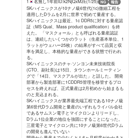
1
名無し
1年前
ID:k2NjQxMzE(1/25)
NG
報告
SKハイニックスが10ナノ級6世代(1c)微細工程を
適用したDラムを2月に世界で初めて量産する。
SKハイニックスは最近、1c DDR5に対する量産認
証（MS Qual、Mass product qualification）を終
えた。 「マスクォール」とも呼ばれる量産認証
は、連続したいくつかのラット（生産基本単位、1
ラットがウェハー25枚）の結果がすべて品質と収
率を満足し、本格的な量産ができる状態で行われ
る。
SKハイニックスのチャ·ソンヨン未来技術院長
(CTO、副社長)は15日、タウンホールミーティン
グで「14日、マスクアルが出た」と話した。 開発
部署から製造部署に1CDDR5管理を移管するプロ
セスを終えれば、正式量産は2月初めから始まるも
のと見込まれる。
SKハイニックスが業界最先端工程である10ナノ級
第6世代Dラム開発と量産のいずれもライバル会社
であるサムスン電子とマイクロンよりリードし、
Dラム1位企業の地位を強固にすることになった。
三星電子とマイクロン共に10ナノ級第6世代Dラム
の開発も進んでいない
開発から量産まで少なくとも6ヶ月程度がかかると