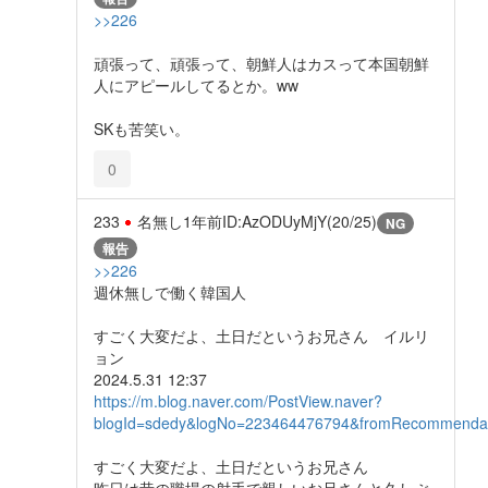
>>226
頑張って、頑張って、朝鮮人はカスって本国朝鮮
人にアピールしてるとか。ww
SKも苦笑い。
0
233
名無し
1年前
ID:AzODUyMjY(20/25)
NG
報告
>>226
週休無しで働く韓国人
すごく大変だよ、土日だというお兄さん イルリ
ョン
2024.5.31 12:37
https://m.blog.naver.com/PostView.naver?
blogId=sdedy&logNo=223464476794&fromRecommendati
すごく大変だよ、土日だというお兄さん
昨日は昔の職場の射手で親しいお兄さんと久しぶ