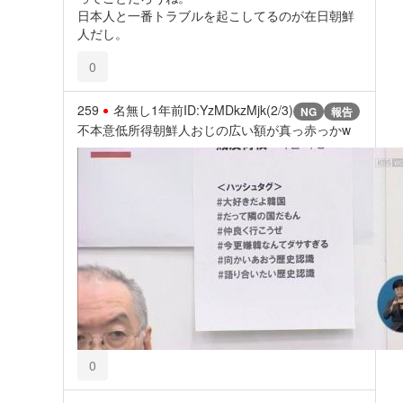
日本人と一番トラブルを起こしてるのが在日朝鮮
人だし。
0
259
名無し
1年前
ID:YzMDkzMjk(2/3)
NG
報告
不本意低所得朝鮮人おじの広い額が真っ赤っかw
0