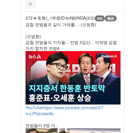
0
272
名無し
1年前
ID:kxNjI0NDA(2/2)
NG
報告
검찰 전범들과 같이 거래를.... (오범환)
(오범환)
검찰 전범들의 지지율... 전범 3집단... 이재명 검찰
까지 합치면 전범4
YouTube
https://www.youtube.com/watch?
v=LPhjezwadis
전범들이 2명 더...