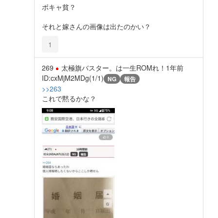
ボキャ貧？
それと嫁さんの画像は出たのかい？
1
269
太極旗バスター。は一生ROMれ！
1年前
ID:cxMjM2MDg(1/1)
NG
報告
>>263
これで黙るかな？