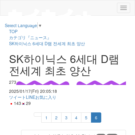
メ
ニ
ュ
Select Language
▼
ー
TOP
カテゴリ『ニュース』
SK하이닉스 6세대 D램 전세계 최초 양산
SK하이닉스 6세대 D램
전세계 최초 양산
273
2025/01/17(Fri) 20:05:18
ツイート
LINE
お気に入り
143
29
1
2
3
4
5
6