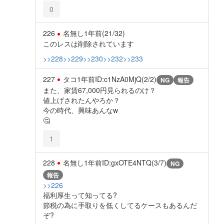
0
226
名無し
1年前
(21/32)
このレスは削除されています
>>228
>>229
>>230
>>232
>>233
227
タコ
1年前
ID:c1NzA0MjQ(2/2)
NG
報告
また、家賃67,000円見られるのけ？
値上げされたんやろか？
今の時代、興味あんなw
🤔
1
228
名無し
1年前
ID:gxOTE4NTQ(3/7)
NG
報告
>>226
福利厚生って知ってる?
節税の為に手取りを低くしてるケースもあるんだ
ぞ?