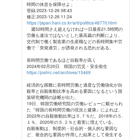
時間の休息を保障せよ」
登録:2023-12-26 08:43
修正:2023-12-26 11:24
https://japan.hani.co.kr/arti/politics/48770.html
週52時間さえ超えなければ一日最長21.5時間の
労働も違法ではないとした最高裁の判断により、
交代制で働く製造業の生産職などの長時間集中労
働で「突発過労」が誘発される恐れがある。
長時間労働であるほど自殺率が高く
2024年02月20日 韓国の労災・安全衛生
https://joshrc.net/archives/15469
経済的な困難に長時間労働と過度な労働強化が自
殺率と自殺衝動比率を高める要因になるという国
策研究機関の診断が出た。
19日、韓国労働研究院の労働レビューに載せられ
た『韓国の長時間労働の現況と建康』によれば、
2022年の自殺衝動比率は５.７％だ。2018年の５.
１％、2020年の５.２％と着実に増えている。
自殺衝動は、制度的・社会的・個人的な要因な
ど、複合的な要因が作用した結果として発生する