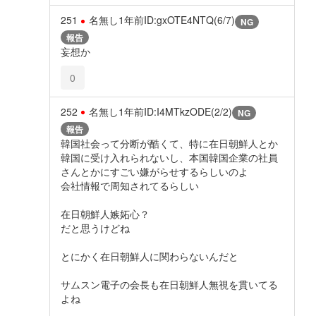
251
名無し
1年前
ID:gxOTE4NTQ(6/7)
NG
報告
妄想か
0
252
名無し
1年前
ID:I4MTkzODE(2/2)
NG
報告
韓国社会って分断が酷くて、特に在日朝鮮人とか
韓国に受け入れられないし、本国韓国企業の社員
さんとかにすごい嫌がらせするらしいのよ
会社情報で周知されてるらしい
在日朝鮮人嫉妬心？
だと思うけどね
とにかく在日朝鮮人に関わらないんだと
サムスン電子の会長も在日朝鮮人無視を貫いてる
よね