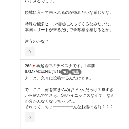
いすぎるでしょ。
領域に入って来られるのが嫌みたいな感じかな。
特殊な穢多ヒニン領域に入ってくるなみたいな。
本国エリートが来るだけで争奪感を感じるとか。
違うのかな？
0
265
再起途中のチベスナです。
1年前
ID:MxMzcxNjU(1/1)
NG
報告
えーと、久々に投稿するんだけどさ。
で、ここ、何を書き込めばいいんだっけ？昼すぎ
から飲んでてさぁ、SKハイニックスなんて、なん
か分かんなくなっちゃった。
それって、ちょーーーーーんなお酒の名前？？？
0