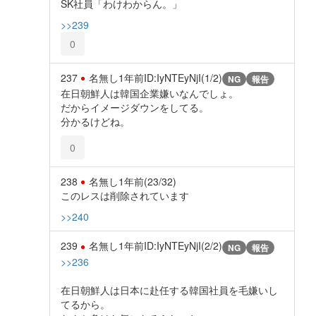
SK社員「わけわからん。」
>>239
0
237
名無し
1年前
ID:IyNTEyNjI(1/2)
NG
報告
在日朝鮮人は韓国企業嫌いなんでしょ。
だからイメージダウンをしてる。
分かるけどね。
0
238
名無し
1年前
(23/32)
このレスは削除されています
>>240
239
名無し
1年前
ID:IyNTEyNjI(2/2)
NG
報告
>>236
在日朝鮮人は日本に赴任する韓国社員を毛嫌いし
てるから。