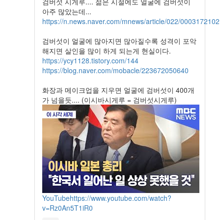
검버섯 시게루.... 젊은 시절에도 얼굴에 검버섯이
아주 많았는데...
https://n.news.naver.com/mnews/article/022/0003172102
검버섯이 얼굴에 많아지면 많아질수록 성격이 포악
해지면 살인을 많이 하게 되는게 현실이다.
https://ycy1128.tistory.com/144
https://blog.naver.com/mobacle/223672050640
화장과 메이크업을 지우면 얼굴에 검버섯이 400개
가 넘을듯.... (이시바시게루 = 검버섯시게루)
YouTube
https://www.youtube.com/watch?
v=Rz0An5T1iR0