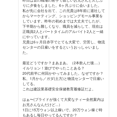
りに夕食をしました。6ヶ月ぶりに会いました。
私が先に会社を出て、この兄貴は8年前に退社して
からマーケティング、ショッピングモール事業を
しています。昨年の初めまでは大丈夫でしたが、
下半期から難しくなり、職員を減らして、現在は
正職員2人とパートタイムのアルバイト2人と一緒
にやっています。
兄貴は6ヶ月目赤字でとても大変で、労苦し、物流
センターの日雇いをするというおっしゃいまし
た。
最近どうですか？まあまあ。（2本飲んだ後....）
イルリョン！遊びでやったことある？
20代前半に何回かやってみました。なぜですか？
私、1月から／ガダ(土方)と物流センターで日雇い
してる。
これは建設業基礎安全保健教育履修証だよ。
はぁ〜(ブライドが強くて大変なティー全然案内は
お兄さんなんだけど...）
1日に15万ウォン以上稼いで。20万ウォン稼ぐ時
もあるし毎日やってるんですか？