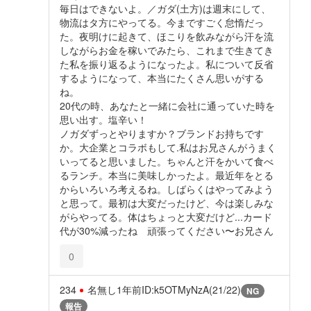
毎日はできないよ。／ガダ(土方)は週末にして、
物流はタ方にやってる。今まですごく怠惰だっ
た。夜明けに起きて、ほこりを飲みながら汗を流
しながらお金を稼いでみたら、これまで生きてき
た私を振り返るようになったよ。私について反省
するようになって、本当にたくさん思いがする
ね。
20代の時、あなたと一緒に会社に通っていた時を
思い出す。塩辛い！
ノガダずっとやりますか？ブランドお持ちです
か。大企業とコラボもして.私はお兄さんがうまく
いってると思いました。ちゃんと汗をかいて食べ
るランチ。本当に美味しかったよ。最近年をとる
からいろいろ考えるね。しばらくはやってみよう
と思って。最初は大変だったけど、今は楽しみな
がらやってる。体はちょっと大変だけど...カード
代が30%減ったね 頑張ってください〜お兄さん
0
234
名無し
1年前
ID:k5OTMyNzA(21/22)
NG
報告