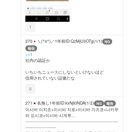
1
270
＼(^o^)／
1年前
ID:QzMjU3OTg(1/1)
NG
報告
>>1
社内の認証か
いちいちニュースにしないといけないほど
信用されていない証拠だな
0
271
名無し
1年前
ID:kxNjI0NDA(1/2)
NG
報告
이시바 이치조+이시바 지로+이시바 가즈코+나카무
라 요시코+이시바 시게루...
---------------------------------------------------------------
---------------------