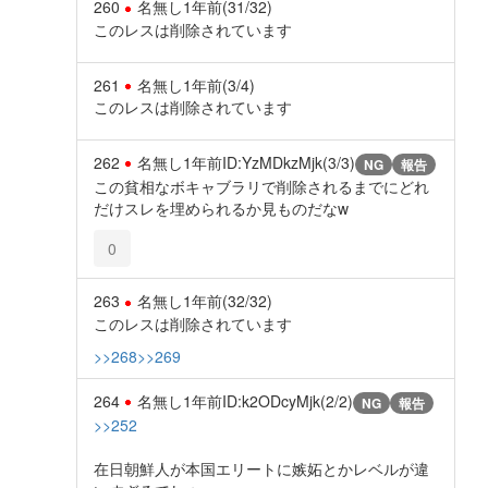
260
名無し
1年前
(31/32)
このレスは削除されています
261
名無し
1年前
(3/4)
このレスは削除されています
262
名無し
1年前
ID:YzMDkzMjk(3/3)
NG
報告
この貧相なボキャブラリで削除されるまでにどれ
だけスレを埋められるか見ものだなw
0
263
名無し
1年前
(32/32)
このレスは削除されています
>>268
>>269
264
名無し
1年前
ID:k2ODcyMjk(2/2)
NG
報告
>>252
在日朝鮮人が本国エリートに嫉妬とかレベルが違