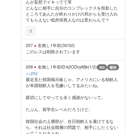
んが妄想でイキってて草
どんなに相手に自分のコンプレックスを投影した
ところであんたが終わりかけの邦からも受け入れ
てもらえない低所得異人なのは変わらんで？
0
257
名無し
1年前
(30/32)
このレスは削除されています
258
名無し
1年前
ID:k2ODcyMjk(1/2)
NG
報告
>>252
最近見た韓国掲示板じゃ、アメリカにいる朝鮮人
が本国朝鮮人を毛嫌いしてるみたいね。
親切にしてやっても全く感謝がないって。
たぶん、留学生レベルだろうけど。
韓国社会の上層部が、在日朝鮮人を避けてるな
ら、それは社会階層の問題で、相手にしたくない
ってことだろうね。