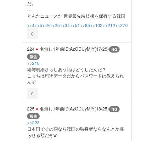
だ。
---
とんだニュースだ 世界最先端技術を保有する韓国
>>4
>>5
>>9
>>25
>>34
>>51
>>85
>>103
>>212
>>270
0
224
名無し
1年前
ID:AzODUyMjY(17/25)
NG
報告
>>218
給与明細さらしあう話はどうしたんだ？
こっちはPDFデータだからパスワードは教えられ
んぞ
0
225
名無し
1年前
ID:AzODUyMjY(18/25)
NG
報告
>>223
日本円でその額なら韓国の独身者ならなんとか暮
らせる額だぞw