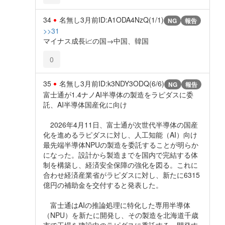
34
名無し
3月前
ID:A1ODA4NzQ(1/1)
NG
報告
>>31
マイナス成長📈の国→中国、韓国
0
35
名無し
3月前
ID:k3NDY3ODQ(6/6)
NG
報告
富士通が1.4ナノAI半導体の製造をラピダスに委
託、AI半導体国産化に向け
2026年4月11日、富士通が次世代半導体の国産
化を進めるラピダスに対し、人工知能（AI）向け
最先端半導体NPUの製造を委託することが明らか
になった。設計から製造までを国内で完結する体
制を構築し、経済安全保障の強化を図る。これに
合わせ経済産業省がラピダスに対し、新たに6315
億円の補助金を交付すると発表した。
富士通はAIの推論処理に特化した専用半導体
（NPU）を新たに開発し、その製造を北海道千歳