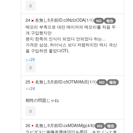
0
24
名無し
5月前
ID:c3NzIzODA(1/1)
NG
報告
메모리 부족으로 대만 메이커의 메모리를 처음 두
개 구입했지만
왠지 한쪽의 인식이 되었다 안되었다 하는...
가격은 삼성, 하이닉스 보다 저렴하지만 역시 국산
을 구입하면 좋았다OTL
>>25
0
25
名無し
5月前
ID:c5OTM0MzE(1/1)
NG
報告
>>24
相性の問題じゃね
0
26
名無し
5月前
ID:cxMDA5Mjg(4/6)
NG
報告
ラピダスに画像半導体設計を委託 キヤノンと米