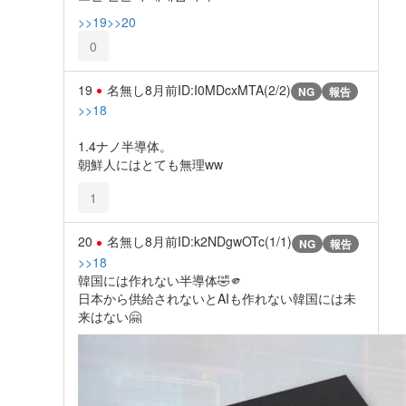
>>19
>>20
0
19
名無し
8月前
ID:I0MDcxMTA(2/2)
NG
報告
>>18
1.4ナノ半導体。
朝鮮人にはとても無理ww
1
20
名無し
8月前
ID:k2NDgwOTc(1/1)
NG
報告
>>18
韓国には作れない半導体🤣🫵
日本から供給されないとAIも作れない韓国には未
来はない🤗