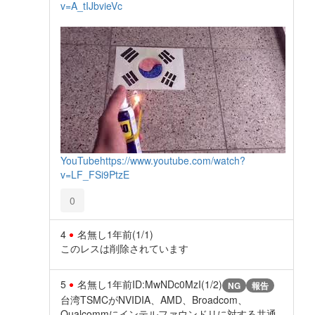
v=A_tIJbvieVc
YouTube
https://www.youtube.com/watch?
v=LF_FSi9PtzE
0
4
名無し
1年前
(1/1)
このレスは削除されています
5
名無し
1年前
ID:MwNDc0MzI(1/2)
NG
報告
台湾TSMCがNVIDIA、AMD、Broadcom、
Qualcommにインテルファウンドリに対する共通