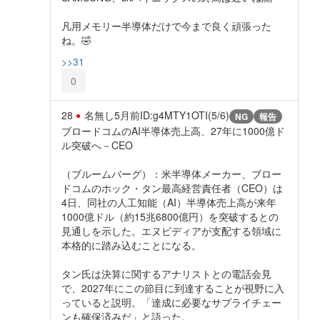
凡用メモリー半導体だけで今まで良く頑張った
ね。🤣
>>31
0
28
名無し
5月前
ID:g4MTY1OTI(5/6)
NG
報告
ブロードコムのAI半導体売上高、27年に1000億ド
ル突破へ－CEO
（ブルームバーグ）：米半導体メーカー、ブロー
ドコムのホック・タン最高経営責任者（CEO）は
4日、同社の人工知能（AI）半導体売上高が来年
1000億ドル（約15兆6800億円）を突破するとの
見通しを示した。エヌビディアが支配する領域に
本格的に踏み込むことになる。
タン氏は決算に関するアナリストとの電話会見
で、2027年にこの節目に到達することが視野に入
っていると説明。「達成に必要なサプライチェー
ンも確保済みだ」と語った。