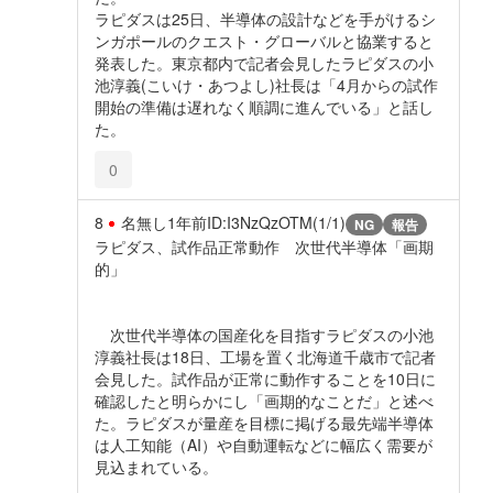
ラピダスは25日、半導体の設計などを手がけるシ
ンガポールのクエスト・グローバルと協業すると
発表した。東京都内で記者会見したラピダスの小
池淳義(こいけ・あつよし)社長は「4月からの試作
開始の準備は遅れなく順調に進んでいる」と話し
た。
0
8
名無し
1年前
ID:I3NzQzOTM(1/1)
NG
報告
ラピダス、試作品正常動作 次世代半導体「画期
的」
次世代半導体の国産化を目指すラピダスの小池
淳義社長は18日、工場を置く北海道千歳市で記者
会見した。試作品が正常に動作することを10日に
確認したと明らかにし「画期的なことだ」と述べ
た。ラピダスが量産を目標に掲げる最先端半導体
は人工知能（AI）や自動運転などに幅広く需要が
見込まれている。