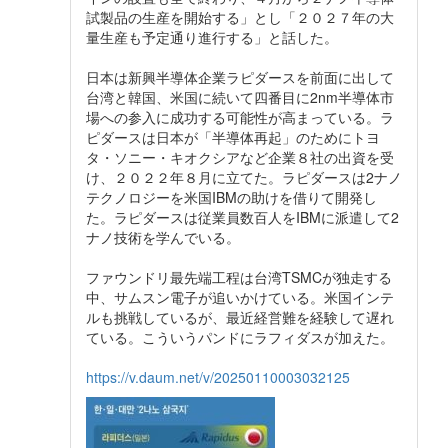
試製品の生産を開始する」とし「２０２７年の大
量生産も予定通り進行する」と話した。
日本は新興半導体企業ラピダースを前面に出して
台湾と韓国、米国に続いて四番目に2nm半導体市
場への参入に成功する可能性が高まっている。ラ
ピダースは日本が「半導体再起」のためにトヨ
タ・ソニー・キオクシアなど企業８社の出資を受
け、２０２２年８月に立てた。ラピダースは2ナノ
テクノロジーを米国IBMの助けを借りて開発し
た。ラピダースは従業員数百人をIBMに派遣して2
ナノ技術を学んでいる。
ファウンドリ最先端工程は台湾TSMCが独走する
中、サムスン電子が追いかけている。米国インテ
ルも挑戦しているが、最近経営難を経験して遅れ
ている。こういうパンドにラフィダスが加えた。
https://v.daum.net/v/20250110003032125