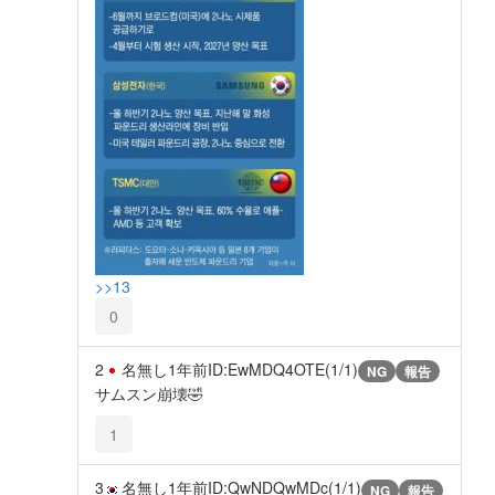
>>13
0
2
名無し
1年前
ID:EwMDQ4OTE(1/1)
NG
報告
サムスン崩壊🤣
1
3
名無し
1年前
ID:QwNDQwMDc(1/1)
NG
報告