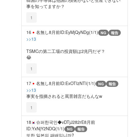
事を知ってますか？
1
16
名無し
8月前
ID:EyMjQyNDg(1/1)
NG
報告
>>13
TSMCの第二工場の投資額は2兆円だぞ？
😂
1
17
名無し
8月前
ID:ExOTIzNTI(1/1)
NG
報告
>>13
事実を指摘されると罵詈雑言だもんなw
1
18
슈퍼한국인◆vDTjJ282rE
8月前
ID:YxNjY2NDQ(1/1)
NG
報告
또한 일본의 패배입니까?