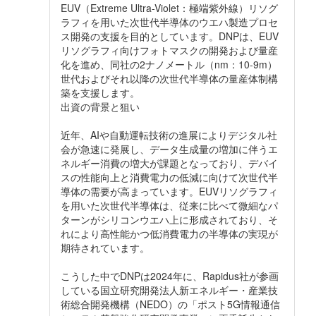
EUV（Extreme Ultra-Violet：極端紫外線）リソグ
ラフィを用いた次世代半導体のウエハ製造プロセ
ス開発の支援を目的としています。DNPは、EUV
リソグラフィ向けフォトマスクの開発および量産
化を進め、同社の2ナノメートル（nm：10-9m）
世代およびそれ以降の次世代半導体の量産体制構
築を支援します。
出資の背景と狙い
近年、AIや自動運転技術の進展によりデジタル社
会が急速に発展し、データ生成量の増加に伴うエ
ネルギー消費の増大が課題となっており、デバイ
スの性能向上と消費電力の低減に向けて次世代半
導体の需要が高まっています。EUVリソグラフィ
を用いた次世代半導体は、従来に比べて微細なパ
ターンがシリコンウエハ上に形成されており、そ
れにより高性能かつ低消費電力の半導体の実現が
期待されています。
こうした中でDNPは2024年に、Rapidus社が参画
している国立研究開発法人新エネルギー・産業技
術総合開発機構（NEDO）の「ポスト5G情報通信