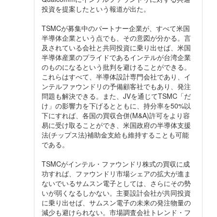
投資を提案したという報道が出た。
TSMCが募集中のパートナー企業が、すべて米国
半導体企業という点でも、その意図が分かる。言
及されている会社と共同投資に乗り出せば、米国
半導体産業のプライドであるインテルが台湾企業
のものになるという批判を避けることができる。
これらはすべて、半導体設計専門会社であり、イ
ンテルファウンドリの予備顧客社でもあり、発注
問題も解決できる。また、JVを通じてTSMC「だ
け」の影響力を下げるとともに、持分率を50%以
下にすれば、各国の買収合併(M&A)許可をより容
易に受け取ることができ、米国政府の半導体支援
法(チップス法)補助金支給も維持することも可能
である。
TSMCがインテル・ファウンドリ株式の買収に成
功すれば、ファウンドリ市場シェアの拡大が進ま
ないでいるサムスン電子としては、さらにその勢
いが弱くなるしかない。主要設計会社が共同投資
に乗り出せば、サムスン電子の未来の発注物量の
減少も避けられない。市場調査会社トレンド・フ