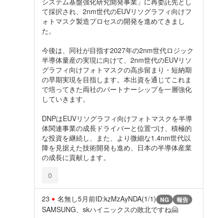
システム基盤強化研究開発事業」に再委託先とし
て採択され、2nm世代のEUVリソグラフィ向けフ
ォトマスク製造プロセスの開発を進めてきまし
た。
今後は、同社が目指す2027年の2nm世代ロジック
半導体量産の実現に向けて、2nm世代のEUVリソ
グラフィ向けフォトマスクの高歩留まり・短納期
の早期実現を目指します。本出資を通じてこれま
で培ってきた両社のパートナーシップを一層強化
していきます。
DNPはEUVリソグラフィ向けフォトマスクを半導
体関連事業の成長ドライバーと位置づけ、積極的
な投資を継続し、また、より微細な1.4nm世代以
降を見据えた技術開発も進め、日本の半導体産業
の成長に貢献します。
0
23
名無し
5月前
ID:kzMzAyNDA(1/1)
NG
報告
SAMSUNG、skハイニックスの敗北ですね🤗