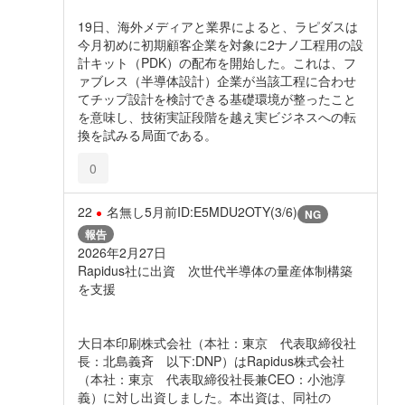
19日、海外メディアと業界によると、ラピダスは
今月初めに初期顧客企業を対象に2ナノ工程用の設
計キット（PDK）の配布を開始した。これは、フ
ァブレス（半導体設計）企業が当該工程に合わせ
てチップ設計を検討できる基礎環境が整ったこと
を意味し、技術実証段階を越え実ビジネスへの転
換を試みる局面である。
0
22
名無し
5月前
ID:E5MDU2OTY(3/6)
NG
報告
2026年2月27日
Rapidus社に出資 次世代半導体の量産体制構築
を支援
大日本印刷株式会社（本社：東京 代表取締役社
長：北島義斉 以下:DNP）はRapidus株式会社
（本社：東京 代表取締役社長兼CEO：小池淳
義）に対し出資しました。本出資は、同社の