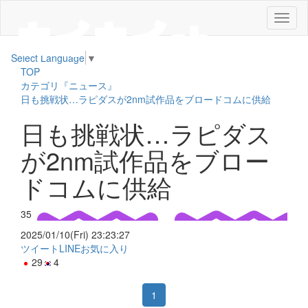
メ
ニ
ュ
Select Language
▼
ー
TOP
カテゴリ『ニュース』
日も挑戦状…ラピダスが2nm試作品をブロードコムに供給
日も挑戦状…ラピダス
が2nm試作品をブロー
ドコムに供給
35
2025/01/10(Fri) 23:23:27
ツイート
LINE
お気に入り
29
4
1