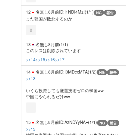
12
名無し
8月前
ID:I1NDI4MzI(1/1)
NG
報告
また韓国が敗北するのか
0
13
名無し
8月前
(1/1)
このレスは削除されています
>>14
>>15
>>16
>>17
14
名無し
8月前
ID:I0MDcxMTA(1/2)
NG
報告
>>13
いくら投資しても厳選技術ゼロの韓国ww
中国にやられるだけww
1
15
名無し
8月前
ID:AzNDYyNA=(1/1)
NG
報告
>>13
韓国の半導体は他国の技術がないと生産できない