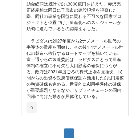
助金総額は累計で2兆3000億円を超えた。赤沢亮
正経産相は同日に千歳市の建設現場を視察した
際、同社の事業を国益に関わる不可欠な国家プロ
ジェクトと位置づけ、量産化へのスケジュールが
順調に進んでいるとの認識を示した。
ラピダスは2027年度から2ナノメートル世代の
半導体の量産を開始し、その後1.4ナノメートル世
代の製造へ移行するロードマップを描いている。
富士通からの製造委託は、ラピダスにとって量産
体制の確立に不可欠な大口顧客の確保につなが
る。政府は2031年度ごろの株式上場を見据え、民
間からの出資や政府債務保証を活用した2兆円規模
の融資確保も進める。世界的にAI用半導体の確保
が重要課題となるなか、サプライチェーンの国内
回帰に向けた動きが具体化している。
0
1