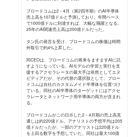
ブロードコムは2－4月（第2四半期）のAI半導体
売上高を107億ドルと予測しており、年間ベース
で1000億ドルに到達すれば、大幅な飛躍となる。
25年のAI関連売上高は200億ドルだった。
タン氏の発言を受け、ブロードコムの株価は時間
外取引で約4%上昇した。
同CEOは、ブロードコムの将来をますますAIに託
すようになっている。AIモデルの学習と実行を支
援するアクセラレータの最大手は依然としてエヌ
ビディアだが、その代替の選択肢として、ブロー
ドコムは自社のカスタムメイド半導体を位置づけ
ている。同社のAI半導体のターゲットにはアクセ
ラレータとネットワーク用半導体の両方が含まれ
る。
ブロードコムがこの日示した2－4月期の売上高見
通しは約220億ドル。アナリストの予想平均は205
億ドルだったが、一部のアナリストは220億ドル
を上回る数字を予想していた。同社は最大100億