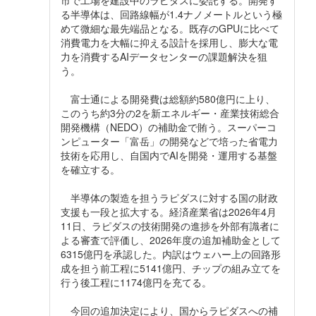
市で工場を建設中のラピダスに委託する。開発す
る半導体は、回路線幅が1.4ナノメートルという極
めて微細な最先端品となる。既存のGPUに比べて
消費電力を大幅に抑える設計を採用し、膨大な電
力を消費するAIデータセンターの課題解決を狙
う。
富士通による開発費は総額約580億円に上り、
このうち約3分の2を新エネルギー・産業技術総合
開発機構（NEDO）の補助金で賄う。スーパーコ
ンピューター「富岳」の開発などで培った省電力
技術を応用し、自国内でAIを開発・運用する基盤
を確立する。
半導体の製造を担うラピダスに対する国の財政
支援も一段と拡大する。経済産業省は2026年4月
11日、ラピダスの技術開発の進捗を外部有識者に
よる審査で評価し、2026年度の追加補助金として
6315億円を承認した。内訳はウェハー上の回路形
成を担う前工程に5141億円、チップの組み立てを
行う後工程に1174億円を充てる。
今回の追加決定により、国からラピダスへの補