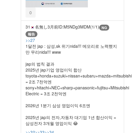
0
31
名無し
3月前
ID:M5NDg3MDM(1/1)
NG
報告
>>27
1달전 jap : 삼성,sk 위기nida!!! 메모리로 노력했지
만 무리nida!!! www
jap의 법칙 결과
2025년 jap기업 영업이익 합산
toyota+honda+suzuki+nissan+subaru+mazda+mitsubishi
= 2조 7천억엔
sony+hitachi+NEC+sharp+panasonic+fujitsu+Mitsubishi
Electric = 3조 2천억엔
2026년 1분기 삼성 영업이익 6조엔
2025년 jap의 전자,자동차 대기업 1년 합산이익 =
삼성전자 3개월 영업이익 😂
>>32
>>33
>>34