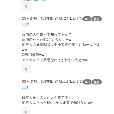
0
32
名無し
3月前
ID:Y1MzQ2NzU(1/2)
NG
報告
>>31
韓国の大企業って知ってるか？
雇用のたった8%しかない。ww
朝鮮人の雇用92%は中小零細企業しかねーんだよ
ww
OECD最低ww
メチャクチャ貧乏なわけがわかったかww
0
33
名無し
3月前
ID:Y1MzQ2NzU(2/2)
NG
報告
>>31
日本人多くの人が大企業で働く。
朝鮮人はたった8%しか大企業で働けないww
0