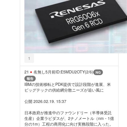
1
21
名無し
5月前
ID:E5MDU2OTY(2/6)
NG
報告
IBMの技術移転とPDK提供で設計段階が進展、米
ビッグテックの供給網分散ニーズが追い風に
公開 2026.02.19. 15:37
日本政府が推進中のファウンドリー（半導体受託
生産）企業ラピダスが、2ナノメートル（nm・1億
分の1m）工程の商用化に向け実務段階に入った。