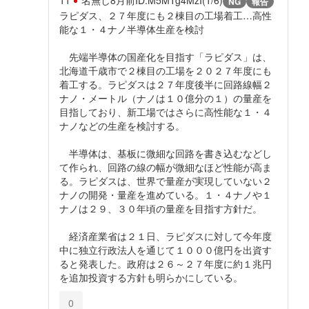
NG
報告
ラピダス、２７年度にも２棟目の工場着工…高性
能な１・４ナノ半導体生産を検討
先端半導体の国産化を目指す「ラピダス」は、
北海道千歳市で２棟目の工場を２０２７年度にも
着工する。ラピダスは２７年度後半に回路線幅２
ナノ・メートル（ナノは１０億分の１）の量産を
目指しており、新工場ではさらに高性能な１・４
ナノなどの生産を検討する。
半導体は、基板に微細な回路を書き込むなどし
て作られ、回路の線の幅が微細なほど性能が高ま
る。ラピダスは、世界で量産が実現していない２
ナノの開発・量産を進めている。１・４ナノや１
ナノは２９、３０年頃の量産を目指す方針だ。
経済産業省は２１日、ラピダスに対して今年度
中に独立行政法人を通じて１０００億円を出資す
ると発表した。政府は２６～２７年度に約１兆円
を追加投資する方針も明らかにしている。
0