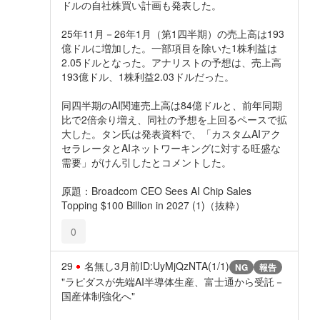
ドルの自社株買い計画も発表した。
25年11月－26年1月（第1四半期）の売上高は193
億ドルに増加した。一部項目を除いた1株利益は
2.05ドルとなった。アナリストの予想は、売上高
193億ドル、1株利益2.03ドルだった。
同四半期のAI関連売上高は84億ドルと、前年同期
比で2倍余り増え、同社の予想を上回るペースで拡
大した。タン氏は発表資料で、「カスタムAIアク
セラレータとAIネットワーキングに対する旺盛な
需要」がけん引したとコメントした。
原題：Broadcom CEO Sees AI Chip Sales
Topping $100 Billion in 2027 (1)（抜粋）
0
29
名無し
3月前
ID:UyMjQzNTA(1/1)
NG
報告
"ラピダスが先端AI半導体生産、富士通から受託－
国産体制強化へ"