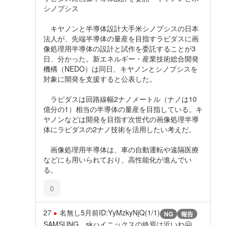
シノプシス
キヤノンと半導体設計大手米シノプシスの日本
法人が、先端半導体の量産を目指すラピダスに画
像処理用半導体の設計と試作を委託することが3
日、分かった。新エネルギー・産業技術総合開発
機構（NEDO）は同日、キヤノンとシノプシスを
対象に開発を支援すると公表した。
ラピダスは回路線幅2ナノメートル（ナノは10
億分の1）相当の半導体の量産を目指している。キ
ヤノンなどは開発を目指す次世代の画像処理半導
体にラピダスの2ナノ技術を活用したい考えだ。
画像処理用半導体は、車の自動運転や遠隔医療
などにも用いられており、高性能化が進んでい
る。
0
27
名無し
5月前
ID:YyMzkyNjQ(1/1)
NG
報告
SAMSUNG、skハイニックスの終焉は近いね🤗