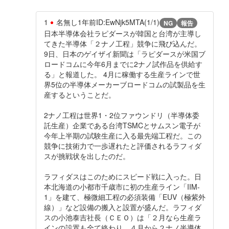
1
名無し
1年前
ID:EwNjk5MTA(1/1)
NG
報告
日本半導体会社ラピダースが韓国と台湾が主導し
てきた半導体「２ナノ工程」競争に飛び込んだ。
9日、日本のゲイザイ新聞は「ラピダースが米国ブ
ロードコムに今年6月までに2ナノ試作品を供給す
る」と報道した。 4月に稼働する生産ラインで世
界5位の半導体メーカーブロードコムの試製品を生
産するということだ。
2ナノ工程は世界1・2位ファウンドリ（半導体委
託生産）企業である台湾TSMCとサムスン電子が
今年上半期の試験生産に入る最先端工程だ。この
競争に技術力で一歩遅れたと評価されるラフィダ
スが挑戦状を出したのだ。
ラフィダスはこのためにスピード戦に入った。日
本北海道の小都市千歳市に初の生産ライン「IIM-
1」を建て、極微細工程の必須装備「EUV（極紫外
線）」など設備の搬入と設置が盛んだ。ラフィダ
スの小池泰吉社長（ＣＥＯ）は「２月なら生産ラ
インの設置も全て終わり、４月から２ナノ半導体