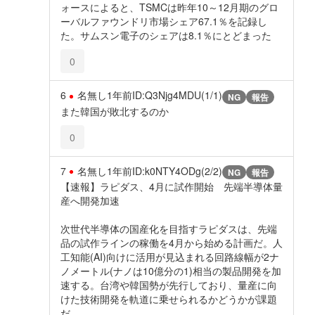
ォースによると、TSMCは昨年10～12月期のグロ
ーバルファウンドリ市場シェア67.1％を記録し
た。サムスン電子のシェアは8.1％にとどまった
0
6
名無し
1年前
ID:Q3Njg4MDU(1/1)
NG
報告
また韓国が敗北するのか
0
7
名無し
1年前
ID:k0NTY4ODg(2/2)
NG
報告
【速報】ラピダス、4月に試作開始 先端半導体量
産へ開発加速
次世代半導体の国産化を目指すラピダスは、先端
品の試作ラインの稼働を4月から始める計画だ。人
工知能(AI)向けに活用が見込まれる回路線幅が2ナ
ノメートル(ナノは10億分の1)相当の製品開発を加
速する。台湾や韓国勢が先行しており、量産に向
けた技術開発を軌道に乗せられるかどうかが課題
だ。