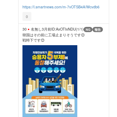
https://l.smartnews.com/m-7vOTSB4A/Wcvdb6
0
30
名無し
3月前
ID:AxOTIxNDU(1/1)
NG
報告
韓国はその前に工場止まりそうです😊
戦時下です😊