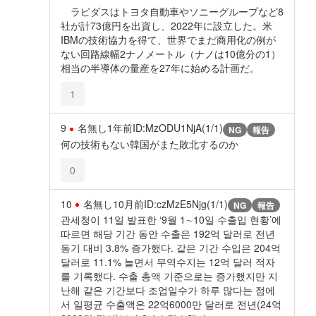
ラピダスはトヨタ自動車やソニーグループなど8
社が計73億円を出資し、2022年に設立した。米
IBMの技術協力を得て、世界でまだ商用化の例が
ない回路線幅2ナノメートル（ナノは10億分の1）
相当の半導体の量産を27年に始める計画だ。
1
9
名無し
1年前
ID:MzODU1NjA(1/1)
NG
報告
何の技術もない韓国がまた敗北するのか
0
10
名無し
10月前
ID:czMzE5Njg(1/1)
NG
報告
관세청이 11일 발표한 ‘9월 1∼10일 수출입 현황’에
따르면 해당 기간 동안 수출은 192억 달러로 전년
동기 대비 3.8% 증가했다. 같은 기간 수입은 204억
달러로 11.1% 늘면서 무역수지는 12억 달러 적자
를 기록했다. 수출 총액 기준으로는 증가했지만 지
난해 같은 기간보다 조업일수가 하루 많다는 점에
서 일평균 수출액은 22억6000만 달러로 전년(24억