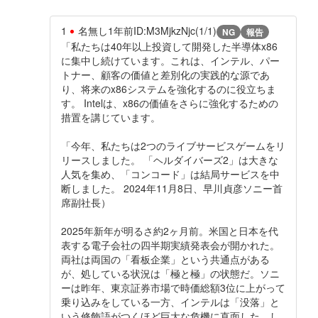
1
名無し
1年前
ID:M3MjkzNjc(1/1)
NG
報告
「私たちは40年以上投資して開発した半導体x86
に集中し続けています。これは、インテル、パー
トナー、顧客の価値と差別化の実践的な源であ
り、将来のx86システムを強化するのに役立ちま
す。 Intelは、x86の価値をさらに強化するための
措置を講じています。
「今年、私たちは2つのライブサービスゲームをリ
リースしました。 「ヘルダイバーズ2」は大きな
人気を集め、「コンコード」は結局サービスを中
断しました。 2024年11月8日、早川貞彦ソニー首
席副社長）
2025年新年が明るさ約2ヶ月前。米国と日本を代
表する電子会社の四半期実績発表会が開かれた。
両社は両国の「看板企業」という共通点がある
が、処している状況は「極と極」の状態だ。ソニ
ーは昨年、東京証券市場で時価総額3位に上がって
乗り込みをしている一方、インテルは「没落」と
いう修飾語がつくほど巨大な危機に直面した。し