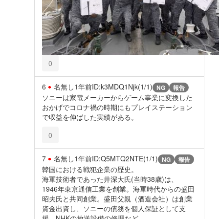
0
6
名無し
1年前
ID:k3MDQ1Njk(1/1)
NG
報告
ソニーは家電メーカーからゲーム事業に変換した
おかげでコロナ禍の時期にもプレイステーション
で収益を伸ばした実績がある。
0
7
名無し
1年前
ID:Q5MTQ2NTE(1/1)
NG
報告
韓国における戦犯企業の歴史。
海軍技術者であった井深大氏(当時38歳)は、
1946年東京通信工業を創業。海軍時代からの盛田
昭夫氏と共同創業。盛田父親（酒造会社）は創業
資金出資し、ソニーの債務を個人保証として支
援。NHKの放送設備の修理など。