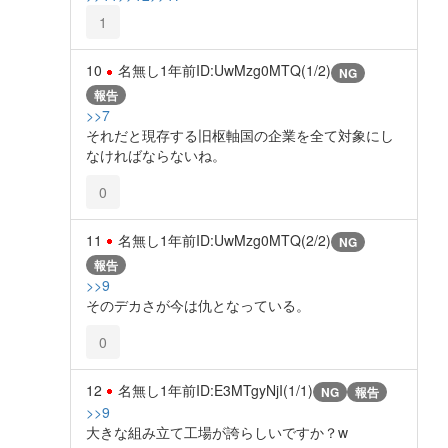
1
10
名無し
1年前
ID:UwMzg0MTQ(1/2)
NG
報告
>>7
それだと現存する旧枢軸国の企業を全て対象にし
なければならないね。
0
11
名無し
1年前
ID:UwMzg0MTQ(2/2)
NG
報告
>>9
そのデカさが今は仇となっている。
0
12
名無し
1年前
ID:E3MTgyNjI(1/1)
NG
報告
>>9
大きな組み立て工場が誇らしいですか？w