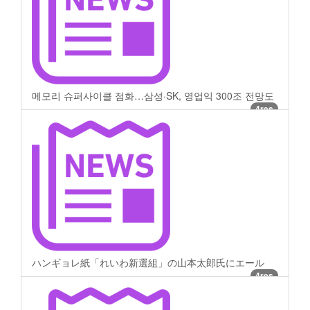
메모리 슈퍼사이클 점화…삼성·SK, 영업익 300조 전망도
4res
ハンギョレ紙「れいわ新選組」の山本太郎氏にエール
4res