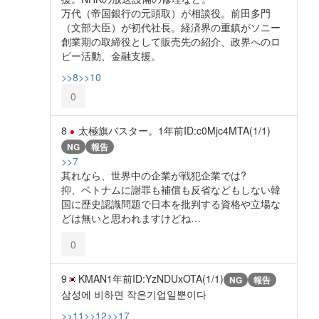
万代（帝国銀行の元頭取）が相談役。前田多門
（文部大臣）が初代社長。経済界の重鎮がソニー
創業期の取締役として販売先の紹介、政界へのロ
ビー活動、金融支援。
>>8
>>10
0
8
太極旗バスター。
1年前
ID:c0Mjc4MTA(1/1)
NG
報告
>>7
其れなら、世界中の企業が戦犯企業では?
抑、ベトナムに謝罪も補償も反省などもしない韓
国に歴史認識問題で日本を批判する資格や立場な
どは無いと思われますけどね…
0
9
KMAN
1年前
ID:YzNDUxOTA(1/1)
NG
報告
삼성에 비하면 작은기업일뿐이다
>>11
>>12
>>17