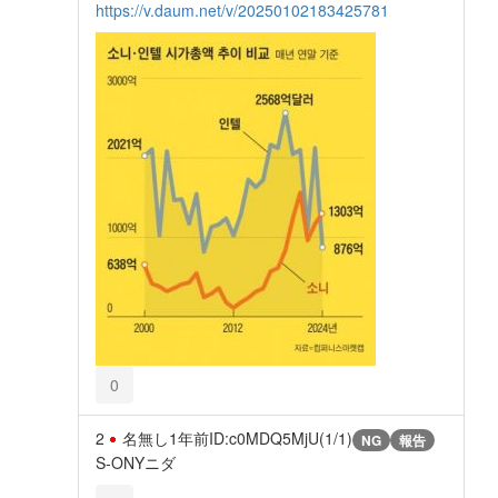
https://v.daum.net/v/20250102183425781
0
2
名無し
1年前
ID:c0MDQ5MjU(1/1)
NG
報告
S-ONYニダ