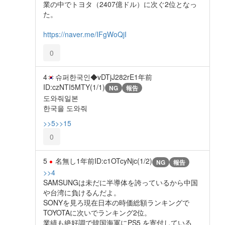
業の中でトヨタ（2407億ドル）に次ぐ2位となっ
た。
https://naver.me/IFgWoQjI
0
4
슈퍼한국인◆vDTjJ282rE
1年前
ID:czNTI5MTY(1/1)
NG
報告
도와줘일본
한국을 도와줘
>>5
>>15
0
5
名無し
1年前
ID:c1OTcyNjc(1/2)
NG
報告
>>4
SAMSUNGは未だに半導体を誇っているから中国
や台湾に負けるんだよ。
SONYを見ろ現在日本の時価総額ランキングで
TOYOTAに次いでランキング2位。
業績も絶好調で韓国海軍にPS5 を寄付している