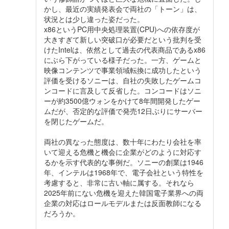
かし、最近の実績発表会で両社の「トーン」は、
状況とは少し違った姿だった。
x86というPC用中央処理装置(CPU)への依存度が
大きすぎて新しい突破口が必要だという批判を受
けたIntelは、依然として過去の代表商品であるx86
にぶら下がっている様子だった。一方、ゲームと
映像コンテンツで事業領域転換に成功したという
評価を受けるソニーは、自社の失敗したゲームコ
ンコードに言及して反省した。コンコードはソニ
ーが約3500億ウォンをかけて8年間開発したゲー
ムだが、否定的な評価で発売12日ぶりにサーバー
を閉じたゲームだ。
両社の異なった態度は、数十年にわたり会社を率
いて迎える危機と機会に企業がどのように対応す
るかを示す代表的な事例だ。ソニーの創業は1946
年、インテルは1968年で、電子会社という特性を
考慮すると、非常に古い軸に属する。それなら
2025年前にない危機を迎えた韓国電子業界への両
企業の対応はロールモデルまたは反面教師になる
だろうか。