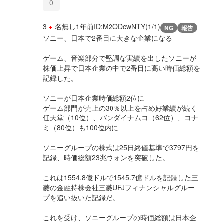
0
3
名無し
1年前
ID:M2ODcwNTY(1/1)
NG
報告
ソニー、日本で2番目に大きな企業になる
ゲーム、音楽部分で堅調な実績を出したソニーが
株価上昇で日本企業の中で2番目に高い時価総額を
記録した。
ソニーが日本企業時価総額2位に
ゲーム部門が売上の30％以上を占め好業績が続く
任天堂（10位）、バンダイナムコ（62位）、コナ
ミ（80位）も100位内に
ソニーグループの株式は25日終値基準で3797円を
記録、時価総額23兆ウォンを突破した。
これは1554.8億ドルで1545.7億ドルを記録した三
菱の金融持株会社三菱UFJフィナンシャルグルー
プを追い抜いた記録だ。
これを受け、ソニーグループの時価総額は日本企