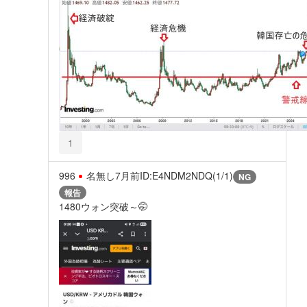
1
996
名無し
7月前
ID:E4NDM2NDQ(1/1)
NG
報告
1480ウォン突破～🤭