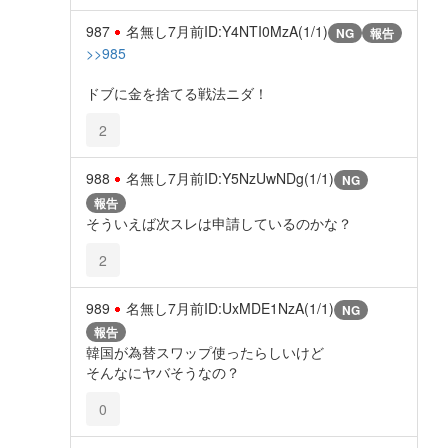
987
名無し
7月前
ID:Y4NTI0MzA(1/1)
NG
報告
>>985
ドブに金を捨てる戦法ニダ！
2
988
名無し
7月前
ID:Y5NzUwNDg(1/1)
NG
報告
そういえば次スレは申請しているのかな？
2
989
名無し
7月前
ID:UxMDE1NzA(1/1)
NG
報告
韓国が為替スワップ使ったらしいけど
そんなにヤバそうなの？
0