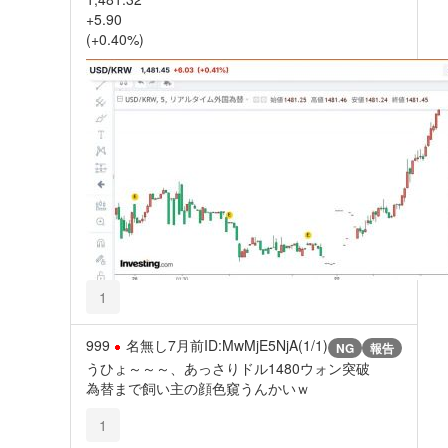
+5.90
(+0.40%)
1
999
名無し
7月前
ID:MwMjE5NjA(1/1)
NG
報告
うひょ～～～、あっさりドル1480ウォン突破
為替まで飼い主の顔色窺うんかいｗ
1