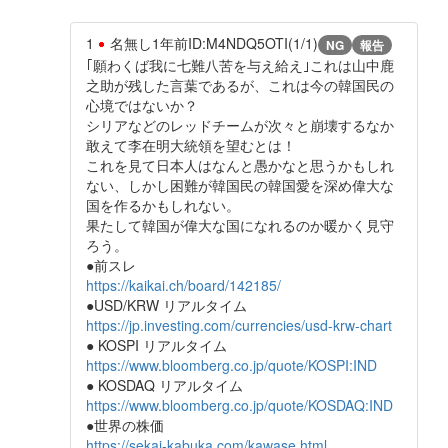
1
名無し
1年前
ID:M4NDQ5OTI(1/1)
NG
報告
｢願わくば我に七難八苦を与え給え｣これは山中鹿
之助が残した言葉であるが、これは今の韓国民の
心境ではないか？
シリアなどのレッドチームが次々と崩壊するなか
敢えて李在明大統領を望むとは！
これを見て日本人はなんと愚かなと思うかもしれ
ない、しかし困難が韓国民の韓国愛を深め偉大な
国を作るかもしれない。
果たして韓国が偉大な国になれるのか暖かく見守
ろう。
●前スレ
https://kaikai.ch/board/142185/
●USD/KRW リアルタイム
https://jp.investing.com/currencies/usd-krw-chart
● KOSPI リアルタイム
https://www.bloomberg.co.jp/quote/KOSPI:IND
● KOSDAQ リアルタイム
https://www.bloomberg.co.jp/quote/KOSDAQ:IND
●世界の株価
https://sekai-kabuka.com/kawase.html