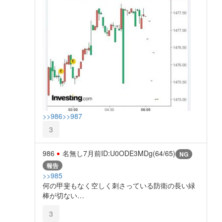
>>986
>>987
3
986
名無し
7月前
ID:U0ODE3MDg(64/65)
NG
報告
>>985
何の甲斐もなく空しく刺さっている防衛の長い緑
棒が切ない…
3