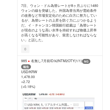
7日、ウォン・ドル為替レートが8ヶ月ぶりに1480
ウォンの線を突破した。外国為替当局が需給条件
の改善など市場安定化のために白方に努力してい
るが、為替レートの上昇を防ぐ力にぶつかるよう
だ。イ・チャンヨン韓国銀行総裁は「為替レート
が現在のような高い水準を持続すれば物価上昇率
が高くなる可能性があり、留意しなければならな
い」と話した。
0
985
名無し
7月前
ID:k2NTM2OTY(1/1)
NG
報告
USD/KRW
1,478.00
+2.72
(+0.18%)