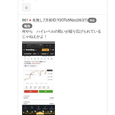
0
961
名無し
7月前
ID:Y2OTc5Nzc(26/27)
NG
報告
何やら ハイレベルの戦いが繰り広げられている
じゃねえかよ！