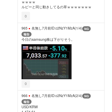
ｗｗｗｗ
ルピーと同じ動きしてるの草ｗｗｗｗｗｗｗ
0
965
名無し
7月前
ID:c2NzY1MzA(1/4)
NG
報告
今日のsamsung株は下がりそう。
0
966
名無し
7月前
ID:c2NzY1MzA(2/4)
NG
報告
USD/KRW
1,474.61