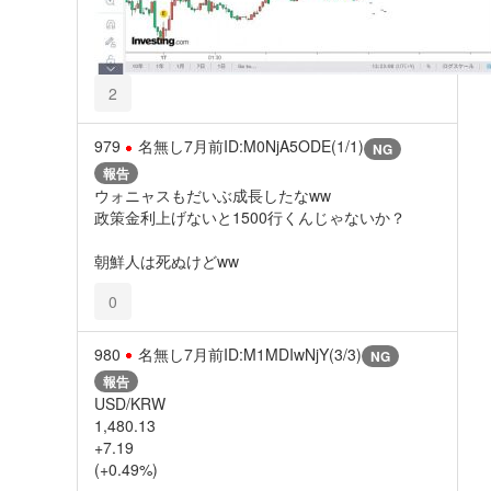
2
979
名無し
7月前
ID:M0NjA5ODE(1/1)
NG
報告
ウォニャスもだいぶ成長したなww
政策金利上げないと1500行くんじゃないか？
朝鮮人は死ぬけどww
0
980
名無し
7月前
ID:M1MDIwNjY(3/3)
NG
報告
USD/KRW
1,480.13
+7.19
(+0.49%)