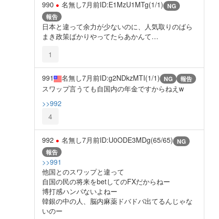
990
名無し
7月前
ID:E1MzU1MTg(1/1)
NG
報告
日本と違って余力が少ないのに、人気取りのばら
まき政策ばかりやってたらあかんて…
1
991
名無し
7月前
ID:g2NDkzMTI(1/1)
NG
報告
スワップ言うても自国内の年金ですからねえw
>>992
4
992
名無し
7月前
ID:U0ODE3MDg(65/65)
NG
報告
>>991
他国とのスワップと違って
自国の民の将来をbetしてのFXだからねー
博打感ハンパないよねー
韓銀の中の人、脳内麻薬ドバドバ出てるんじゃな
いのー