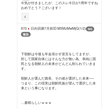
今気が付きましたが、このスレ今日が1周年ですね
おめでとう？ございます！
4
970
日向回廊
7月前
ID:M5MzMwMjQ(1/2)
NG
報告
下朝鮮は今後も年金溶かす宣言をしてますが、
対して国家自体にはそんな力が無い為、単純に国
民となる朝鮮人の未来がどんどん削られていきま
す。
朝鮮人が選んだ酋長、その彼が選択した未来──
つまり、この現実は朝鮮民族が望んで選択した未
来という事になります。
…素晴らしいｗｗｗ