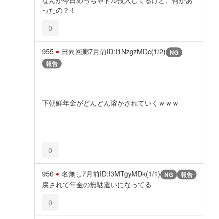
ったの？！
0
955
日向回廊
7月前
ID:I1NzgzMDc(1/2)
NG
報告
下朝鮮年金がどんどん溶かされていくｗｗｗ
0
956
名無し
7月前
ID:I3MTgyMDk(1/1)
NG
報告
戻されて年金の無駄遣いになってる
0