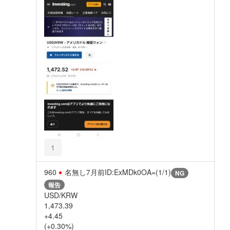
1
960
名無し
7月前
ID:ExMDk0OA=(1/1)
NG
報告
USD/KRW
1,473.39
+4.45
(+0.30%)