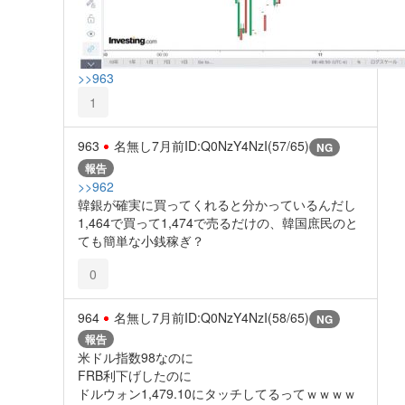
>>963
1
963
名無し
7月前
ID:Q0NzY4NzI(57/65)
NG
報告
>>962
韓銀が確実に買ってくれると分かっているんだし
1,464で買って1,474で売るだけの、韓国庶民のと
ても簡単な小銭稼ぎ？
0
964
名無し
7月前
ID:Q0NzY4NzI(58/65)
NG
報告
米ドル指数98なのに
FRB利下げしたのに
ドルウォン1,479.10にタッチしてるってｗｗｗｗ