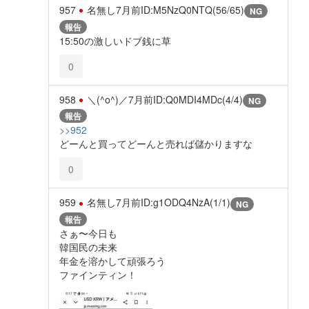
957
名無し
7月前
ID:M5NzQ0NTQ(56/65)
NG
報告
15:50の激しいドブ銭に草
0
958
＼(^o^)／
7月前
ID:Q0MDI4MDc(4/4)
NG
報告
>>952
どーんと買ってどーんと売れば儲かりますな
0
959
名無し
7月前
ID:g1ODQ4NzA(1/1)
NG
報告
さぁ〜今日も
韓国民の未来
年金を溶かして頑張ろう
ファインティン！