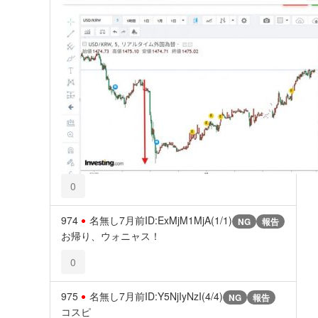
0
974
名無し
7月前
ID:ExMjM1MjA(1/1)
NG
報告
お帰り、ウォニャス！
0
975
名無し
7月前
ID:Y5NjIyNzI(4/4)
NG
報告
コスピ