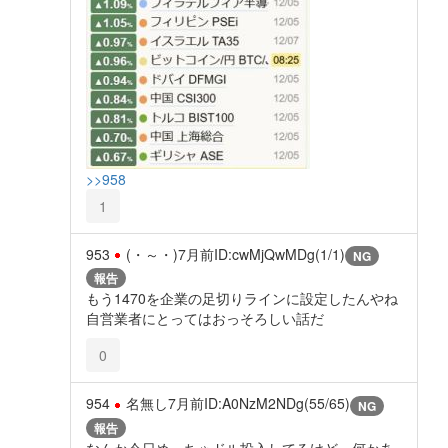
>>958
1
953
(⁠・⁠～⁠・⁠⁠)
7月前
ID:cwMjQwMDg(1/1)
NG
報告
もう1470を企業の足切りラインに設定したんやね
自営業者にとってはおっそろしい話だ
0
954
名無し
7月前
ID:A0NzM2NDg(55/65)
NG
報告
なんか今日めっちゃドル投入してるけど、何かあ