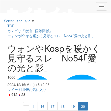
メ
ニ
ュ
Select Language
▼
ー
TOP
カテゴリ『政治・国際関係』
ウォンやKospを暖かく見守るスレ No54｢愛の光と影」
ウォンやKospを暖かく
見守るスレ No54｢愛
の光と影」
1000
2024/12/16(Mon) 18:12:06
ツイート
LINE
お気に入り
912
28
1
16
17
18
19
20