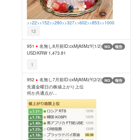
>>22
>>152
>>280
>>327
>>602
>>853
>>1000
12
951
名無し
8月前
ID:cxMjA5MzY(1/2)
NG
報告
USD/KRW 1,473.81
1
952
名無し
7月前
ID:cxMjA5MzY(2/2)
NG
報告
先週金曜日の株値上がり上位
何か共通点が...