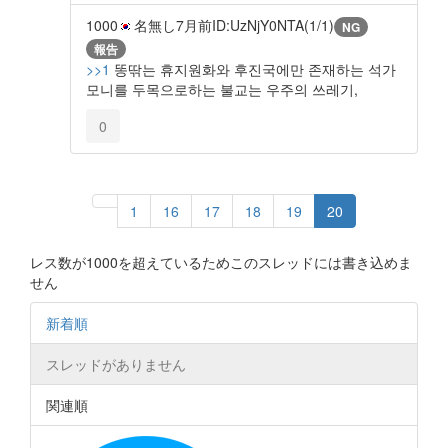
1000
名無し
7月前
ID:UzNjY0NTA(1/1)
NG
報告
>>1
똥딲는 휴지원화와 후진국에만 존재하는 석가
모니를 두목으로하는 불교는 우주의 쓰레기,
0
1
16
17
18
19
20
レス数が1000を超えているためこのスレッドには書き込めま
せん
新着順
スレッドがありません
関連順