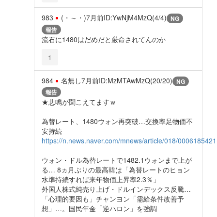
983
(⁠・⁠～⁠・⁠⁠)
7月前
ID:YwNjM4MzQ(4/4)
NG
報告
流石に1480はだめだと厳命されてんのか
1
984
名無し
7月前
ID:MzMTAwMzQ(20/20)
NG
報告
★悲鳴が聞こえてますｗ
為替レート、1480ウォン再突破…交換率足物価不
安持続
https://n.news.naver.com/mnews/article/018/0006185421
ウォン・ドル為替レートで1482.1ウォンまで上が
る… 8ヵ月ぶりの最高韓は「為替レートのヒョン
水準持続すれば来年物価上昇率2.3％」
外国人株式純売り上げ・ドルインデックス反騰…
「心理的要因も」チャンヨン「需給条件改善予
想」…。国民年金「逆ハロン」を強調