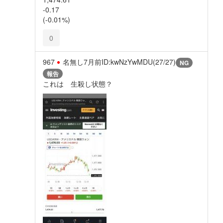
-0.17
(-0.01%)
0
967
名無し
7月前
ID:kwNzYwMDU(27/27)
NG
報告
これは 生殺し状態？