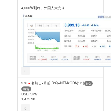
4,000₩割れ、外国人大売り
0
976
名無し
7月前
ID:QwNTMxODA(1/1)
NG
報告
USD/KRW
1,475.90
0