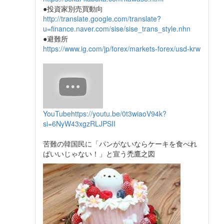
●投資家別売買動向
http://translate.google.com/translate?
u=finance.naver.com/sise/sise_trans_style.nhn
●避難所
https://www.ig.com/jp/forex/markets-forex/usd-krw
YouTube
https://youtu.be/0t3wiaoV94k?
si=6NyW43xgzRLJPSII
苦難の韓国民に「パンがないならケーキを食べれ
ばいいじゃない！」と宣う禿鷹之図