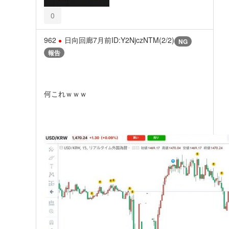
0
962
日向回廊
7月前
ID:Y2NjczNTM(2/2)
NG
報告
何これｗｗｗ