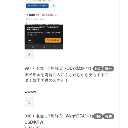
3
997
名無し
7月前
ID:IxODYxMzk(1/1)
NG
報告
国民年金を為替介入にぶち込むから安心するニ
ダ！韓国国民の皆さん！
wwww
3
998
名無し
7月前
ID:I3Nzg5ODA(1/1)
NG
報告
USD/KRW
1,481.32