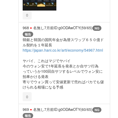
0
968
名無し
7月前
ID:g0ODAwOTY(59/65)
NG
報告
韓銀と韓国の国民年金が為替スワップ６５０億ド
ル契約を１年延長
https://japan.hani.co.kr/arti/economy/54967.html
ヤバイ、これはマジでヤバイ
今のウォン安で1年延長を発表とか自サツ行為
っていうか100回自サツするレベルでウォン安に
拍車かける発表
寄りでウォン買って安値更新で売ればバカでも儲
けられる相場になる予感
0
969
名無し
7月前
ID:g0ODAwOTY(60/65)
NG
報告