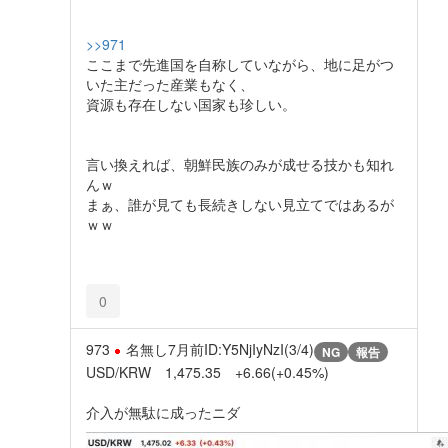
>>971
ここまで先進国を自称していながら、地に足がつ
いた主だった産業もなく、
資源も存在しない国家も珍しい。
言い換えれば、朝鮮民族のみが成せる技かも知れ
んｗ
まぁ、誰が見ても長続きしない見立てではあるが
ｗｗ
0
973
名無し
7月前
ID:Y5NjIyNzI(3/4)
NG
報告
USD/KRW 1,475.35 +6.66(+0.45%)
介入が無駄に成ったニダ