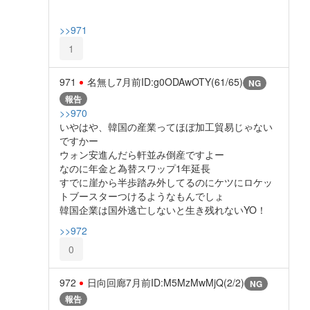
>>971
1
971
名無し
7月前
ID:g0ODAwOTY(61/65)
NG
報告
>>970
いやはや、韓国の産業ってほぼ加工貿易じゃない
ですかー
ウォン安進んだら軒並み倒産ですよー
なのに年金と為替スワップ1年延長
すでに崖から半歩踏み外してるのにケツにロケッ
トブースターつけるようなもんでしょ
韓国企業は国外逃亡しないと生き残れないYO！
>>972
0
972
日向回廊
7月前
ID:M5MzMwMjQ(2/2)
NG
報告