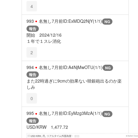
4
993
名無し
7月前
ID:ExMDQ2NjY(1/1)
NG
報告
開始 2024/12/16
１年で１スレ消化
2
994
名無し
7月前
ID:A4NjMwOTU(1/1)
NG
報告
また22時過ぎに9cmの効果ない韓銀砲出るのか楽
しみ
0
995
名無し
7月前
ID:EyMzg3MzA(1/1)
NG
報告
USD/KRW 1,477.72