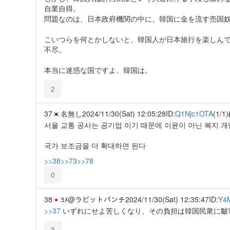
自業自得。
問題なのは、日本政府機関の中に、韓国に金を流す売国
こいつらを何とかしないと、韓国人が日本旅行を楽しん
不尽。
本当に迷惑な国ですよ、韓国は。
2
37
名無し
2024/11/30(Sat) 12:05:28
ID:
Q1Njc1OTA
(1/1)
서울 교통 공사는 공기업 이기 때문에 이윤이 아닌 복지 개념
국가 보조금을 더 확대하면 된다
>>38
>>73
>>78
0
38
ﾖﾒ@ラビットパンチ
2024/11/30(Sat) 12:35:47
ID:
Y4
>>37
いずれにせよ苦しくなり、その負担は韓国民衆に皺
3