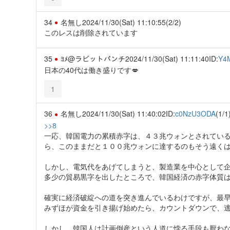
34
名無し
2024/11/30(Sat) 11:10:55
(2/2)
このレスは削除されています
35
ﾖﾒ@ラビットパンチ
2024/11/30(Sat) 11:11:40
ID:
Y4
日本の40代は働き盛りです💋
1
36
名無し
2024/11/30(Sat) 11:40:02
ID:
c0NzU3ODA
(1/1
>>8
一応、韓国電力の累積赤字は、４３兆ウォンとされてい
ら、このままだと１００兆ウォンに達するのもそう遠く
しかし、電気代をあげてしまうと、製造業を中心として
多少の貿易黒字を出したところで、韓国経済の赤字体質
確実に経済破綻への道を突き進んでいるわけですが、最早
みずほが資金を引き揚げ始めたら、カウントダウンで、
しかし、韓国人は計画倒産という人道に悖る手段も厭わ