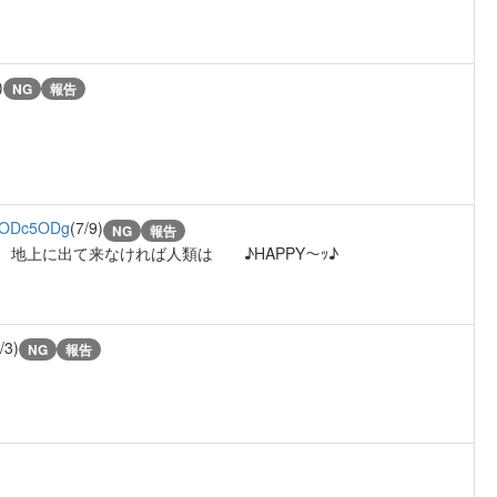
)
NG
報告
ODc5ODg
(7/9)
NG
報告
地上に出て来なければ人類は ♪HAPPY〜ｯ♪
/3)
NG
報告