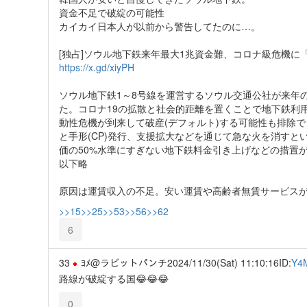
資金不足で破綻の可能性
カイカイ日本人が以前から警告してたのに…。
[独占]ソウル地下鉄来年最大1兆資金難、コロナ級危機に
https://x.gd/xiyPH
ソウル地下鉄1～8号線を運営するソウル交通公社が来年
た。コロナ19の拡散と社会的距離を置くことで地下鉄利
動性危機が到来して破産(デフォルト)する可能性も排除
と手形(CP)発行、支援拡大などを通じて急な火を消す
価の50%水準にすぎない地下鉄料金引き上げなどの措置
以下略
原因は運賃収入の不足。安い運賃や高齢者無賃サービス
>>15
>>25
>>53
>>56
>>62
6
33
ﾖﾒ@ラビットパンチ
2024/11/30(Sat) 11:10:16
ID:
Y4
路線が破綻する国😂😂😂
0