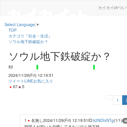
カイカイchつい
Select Language
▼
TOP
カテゴリ『社会・生活』
ソウル地下鉄破綻か？
ソウル地下鉄破綻か？
82
2024/11/29(Fri) 12:19:51
ツイート
LINE
お気に入り
67
5
1
1
名無し
2024/11/29(Fri) 12:19:51
ID:
k2NDIxNTg
(1/1)
N
韓国人が安いと自慢してきたソウル地下鉄。