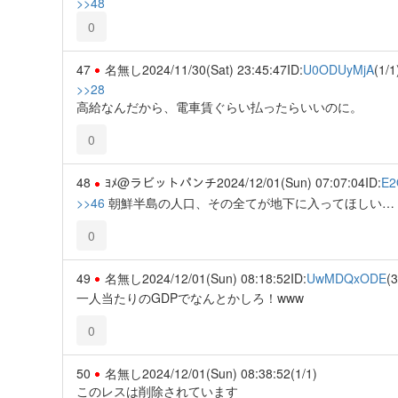
>>48
0
47
名無し
2024/11/30(Sat) 23:45:47
ID:
U0ODUyMjA
(1/1
>>28
高給なんだから、電車賃ぐらい払ったらいいのに。
0
48
ﾖﾒ@ラビットパンチ
2024/12/01(Sun) 07:07:04
ID:
E2
>>46
朝鮮半島の人口、その全てが地下に入ってほしい… 
0
49
名無し
2024/12/01(Sun) 08:18:52
ID:
UwMDQxODE
(3
一人当たりのGDPでなんとかしろ！www
0
50
名無し
2024/12/01(Sun) 08:38:52
(1/1)
このレスは削除されています