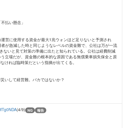
「不払い懸念」
の運営に使用する資金が最大1兆ウォンほど足りないと予測され
用者が急減した時と同じようなレベルの資金難で、公社は万が一流
できないと見て対策の準備に出たと知られている。公社は経費削減
という立場だが、資金難の根本的な原因である無償乗車損失保全と原
がなければ臨時策だという指摘が出てくる。
が災いして経営難。バカではないか？
MTg0NDA
(4/9)
NG
報告