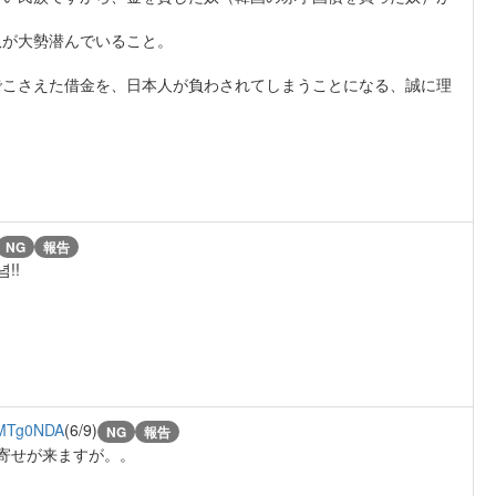
奴が大勢潜んでいること。
でこさえた借金を、日本人が負わされてしまうことになる、誠に理
NG
報告
!!
MTg0NDA
(6/9)
NG
報告
寄せが来ますが。。