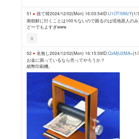
51
捨て韓
2024/12/02(Mon) 16:03:54
ID:
U1OTI5MzY
(1/
南朝鮮に行くことは100％ないので困るのは現地原人のみ
どーでもよすぎwww
0
52
名無し
2024/12/02(Mon) 16:15:59
ID:
QxMjU2MA=
(1/
お金に困っているなら売ってやろうか？
紙幣印刷機。