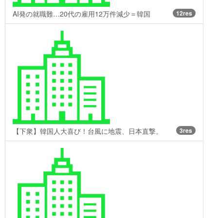
AI発の就職難…20代の雇用12万件減少＝韓国
12res
【下衆】韓国人大喜び！台風に地震、日本直撃。
3res