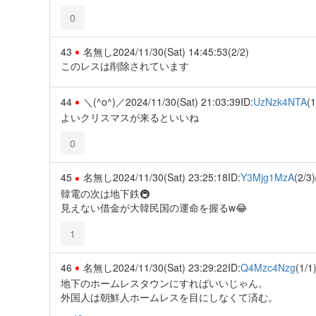
0
43
名無し
2024/11/30(Sat) 14:45:53
(2/2)
このレスは削除されています
44
＼(^o^)／
2024/11/30(Sat) 21:03:39
ID:
UzNzk4NTA
(1
よいクリスマスが来るといいね
0
45
名無し
2024/11/30(Sat) 23:25:18
ID:
Y3Mjg1MzA
(2/3)
韓電の次は地下鉄🚇️
見えない借金が大韓民国の運命を握るw😂
1
46
名無し
2024/11/30(Sat) 23:29:22
ID:
Q4Mzc4Nzg
(1/1
地下のホームレスタウンにすればいいじゃん。
外国人は朝鮮人ホームレスを目にしなくて済む。