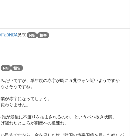
MTg0NDA
(5/9)
NG
報告
)
NG
報告
るみたいですが、単年度の赤字が既に５兆ウォン近いようですか
はなさそうですね。
企業が赤字になってしまう。
は変わりません。
 誰が最後に不渡りを掴まされるのか、というババ抜き状態。
逃げ遅れたところが倒産への道連れ。
ない民族ですから、金を貸した奴（韓国の赤字国債を買った奴）が