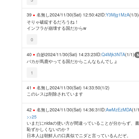
39
名無し
2024/11/30(Sat) 12:50:42
ID:
Y3Mjg1MzA
(1/3)
そりゃ破綻するだろうね！
インフラが崩壊する国だからw
0
40
白妙
2024/11/30(Sat) 14:23:23
ID:
Q4Mjk3NTA
(1/1)
バカが馬鹿やってる国だからこんなもんでしょ
1
41
名無し
2024/11/30(Sat) 14:33:50
(1/2)
このレスは削除されています
42
名無し
2024/11/30(Sat) 14:36:31
ID:
AwMzEzMDA
(1/
>>25
いまだにnidaの使い方が間違っていることが分からず、
恥ずかしくないのか？
日本人は朝鮮人の口真似でニダと言っているんだぞ。