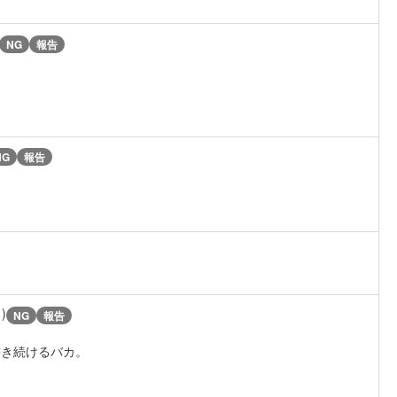
NG
報告
NG
報告
1)
NG
報告
書き続けるバカ。