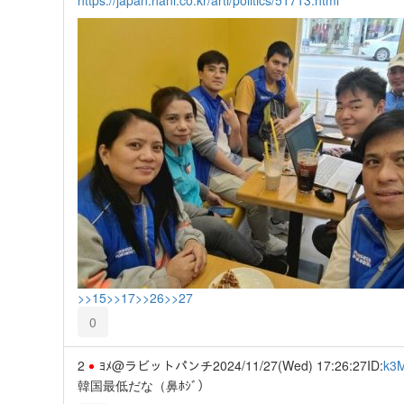
>>15
>>17
>>26
>>27
0
2
ﾖﾒ@ラビットパンチ
2024/11/27(Wed) 17:26:27
ID:
k3
韓国最低だな（鼻ﾎｼﾞ）