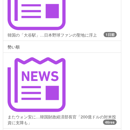
韓国の「大谷駅」…日本野球ファンの聖地に浮上
1日前
勢い順
またウォン安に…韓国財政経済部長官「200億ドルの対米投
資に支障も」
46res