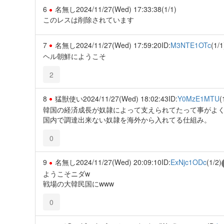
6
名無し
2024/11/27(Wed) 17:33:38
(1/1)
このレスは削除されています
7
名無し
2024/11/27(Wed) 17:59:20
ID:
M3NTE1OTc
(1/1
ヘル朝鮮にようこそ
2
8
猛獣使い
2024/11/27(Wed) 18:02:43
ID:
Y0MzE1MTU
(
韓国の経済成長が奴隷によって支えられてたって事がよ
国内で調達出来ない奴隷を海外から入れてる仕組み。
0
9
名無し
2024/11/27(Wed) 20:09:10
ID:
ExNjc1ODc
(1/2)
ようこそニダw
戦場の大韓民国にwww
0