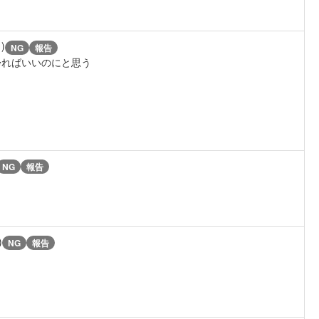
1)
NG
報告
帰ればいいのにと思う
NG
報告
)
NG
報告