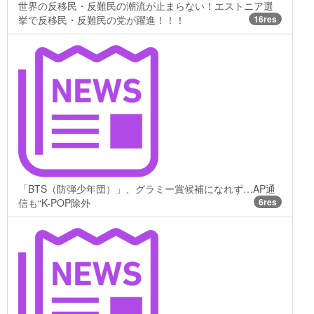
世界の反移民・反難民の潮流が止まらない！エストニア選
挙で反移民・反難民の党が躍進！！！
16res
「BTS（防弾少年団）」、グラミー賞候補になれず…AP通
信も“K-POP除外
6res