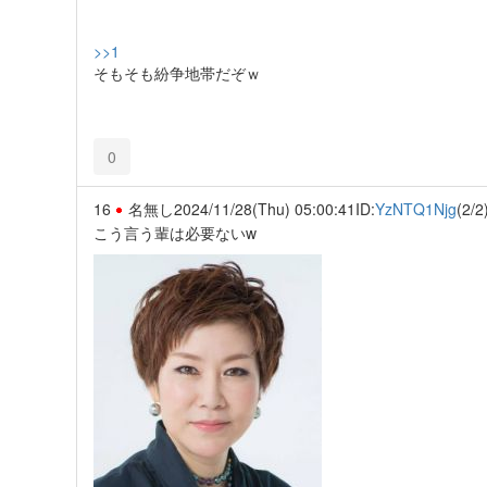
>>1
そもそも紛争地帯だぞｗ
0
16
名無し
2024/11/28(Thu) 05:00:41
ID:
YzNTQ1Njg
(2/2
こう言う輩は必要ないw