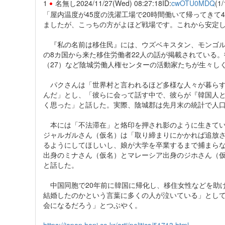
1
名無し
2024/11/27(Wed) 08:27:18
ID:
cwOTU0MDQ
(1/
「屋内温度が45度の洗濯工場で20時間働いて帰ってき
ましたが、こっちの方がよほど戦場です。これから安定
『私の名前は移住民』には、ウズベキスタン、モンゴル
の8カ国から来た移住労働者22人の話が掲載されている
（27）など陰城労働人権センターの活動家たちが生々し
パクさんは「世界村と言われるほど多様な人々が暮らす
んだ」とし、「彼らに会って話す中で、彼らが『韓国人
く思った」と話した。実際、陰城郡は先月末の統計で人口（10
本には「不法滞在」と烙印を押され影のように生きていく
ジャルガルさん（仮名）は「取り締まりにかかれば追放
るようにしてほしいし、娘が大学を卒業するまで捕まら
出身のミナさん（仮名）とマレーシア出身のジホさん（
と話した。
中国同胞で20年前に韓国に帰化し、移住女性などを助
結婚したのかという言葉に多くの人が泣いている」とし
会になるだろう」とつぶやく。
https://japan.hani.co.kr/arti/politics/51713.html