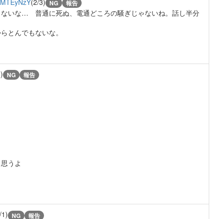
3MTEyNzY
(2/3)
NG
報告
もないな… 普通に死ぬ、電通どころの騒ぎじゃないね。話し半分
からとんでもないな。
)
NG
報告
と思うよ
/1)
NG
報告