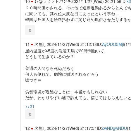
10
ﾖﾒ@ラビットパンチ
2024/11/27(Wed) 20:21:56
ID:
k
２０時間働かされる、その他で通勤退勤あるからとんで
に聞いても、其れ位大変な目にあったという事ね…
韓国は外国人を給料払わずに閉じ込め風俗させたりする
0
11
名無し
2024/11/27(Wed) 21:12:18
ID:
AyODQ5MjI
(1/1
屋内温度が45度の洗濯工場で20時間働いて、
どうして生きているのか？
普通の人間なら死ぬだろう
何人も倒れて、病院に搬送されるだろう
嘘つきｗ
労働環境が過酷なことは、本当かもしれない
だが、わかりやすい嘘で訴えても、信じてはもらえない
>>21
0
12
名無し
2024/11/27(Wed) 21:17:54
ID:
cwNDgwNDU
(1