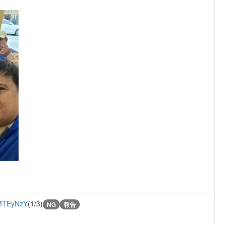
MTEyNzY
(1/3)
NG
報告