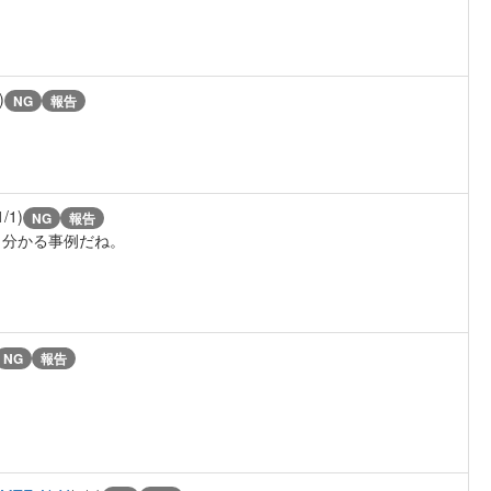
)
NG
報告
1/1)
NG
報告
く分かる事例だね。
NG
報告