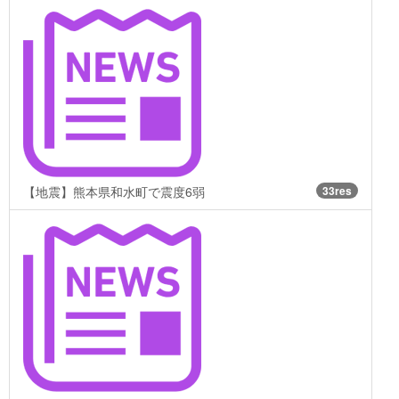
【地震】熊本県和水町で震度6弱
33res