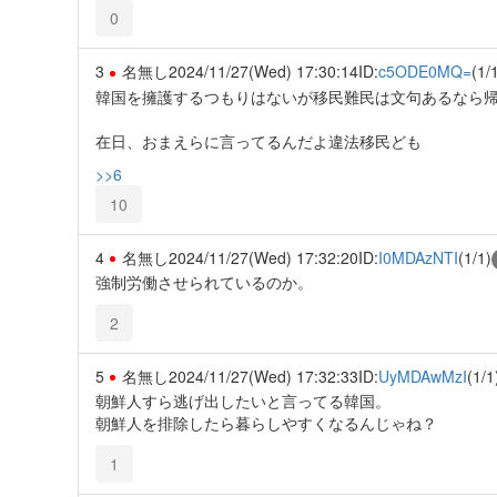
0
3
名無し
2024/11/27(Wed) 17:30:14
ID:
c5ODE0MQ=
(1/
韓国を擁護するつもりはないが移民難民は文句あるなら
在日、おまえらに言ってるんだよ違法移民ども
>>6
10
4
名無し
2024/11/27(Wed) 17:32:20
ID:
I0MDAzNTI
(1/1)
強制労働させられているのか。
2
5
名無し
2024/11/27(Wed) 17:32:33
ID:
UyMDAwMzI
(1/1
朝鮮人すら逃げ出したいと言ってる韓国。
朝鮮人を排除したら暮らしやすくなるんじゃね？
1