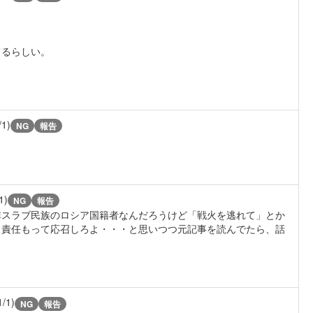
てるらしい。
/1)
NG
報告
1)
NG
報告
非スラブ民族のロシア国籍者なんだろうけど「戦火を逃れて」とか
ら責任もって応召しろよ・・・と思いつつ元記事を読んでたら、話
1/1)
NG
報告