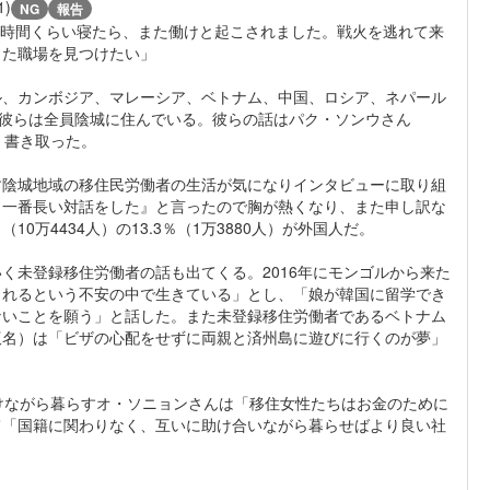
1)
NG
報告
て4時間くらい寝たら、また働けと起こされました。戦火を逃れて来
した職場を見つけたい」
、カンボジア、マレーシア、ベトナム、中国、ロシア、ネパール
。彼らは全員陰城に住んでいる。彼らの話はパク・ソンウさん
く書き取った。
陰城地域の移住民労働者の生活が気になりインタビューに取り組
と一番長い対話をした』と言ったので胸が熱くなり、また申し訳な
万4434人）の13.3％（1万3880人）が外国人だ。
未登録移住労働者の話も出てくる。2016年にモンゴルから来た
されるという不安の中で生きている」とし、「娘が韓国に留学でき
ないことを願う」と話した。また未登録移住労働者であるベトナム
仮名）は「ビザの心配をせずに両親と済州島に遊びに行くのが夢」
けながら暮らすオ・ソニョンさんは「移住女性たちはお金のために
て「国籍に関わりなく、互いに助け合いながら暮らせばより良い社