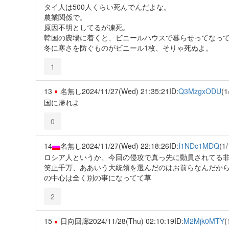
タイ人は500人くらい死んでんだよな。
農業関係で。
原因不明としてるが凍死。
韓国の農場に着くと、ビニールハウスで暮らせってなっ
冬に寒さを防ぐものがビニール1枚、そりゃ死ぬよ。
1
13
名無し
2024/11/27(Wed) 21:35:21
ID:
Q3MzgxODU
(1
国に帰れよ
0
14
名無し
2024/11/27(Wed) 22:18:26
ID:
I1NDc1MDQ
(1/
ロシア人というか、今回の侵攻で真っ先に動員されてる
笑止千万、ああいう大統領を選んだのはお前らなんだか
の中心は全く別の事になってて草
2
15
日向回廊
2024/11/28(Thu) 02:10:19
ID:
M2Mjk0MTY
(