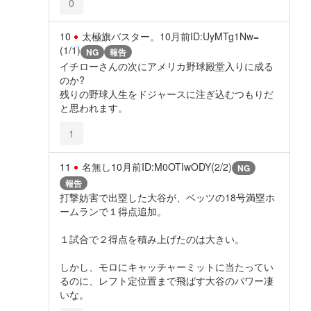
0
10
太極旗バスター。
10月前
ID:UyMTg1Nw=
(1/1)
NG
報告
イチローさんの次にアメリカ野球殿堂入りに成る
のか?
残りの野球人生をドジャースに注ぎ込むつもりだ
と思われます。
1
11
名無し
10月前
ID:M0OTIwODY(2/2)
NG
報告
打撃妨害で出塁した大谷が、ベッツの18号満塁ホ
ームランで１得点追加。
１試合で２得点を積み上げたのは大きい。
しかし、モロにキャッチャーミットに当たってい
るのに、レフト定位置まで飛ばす大谷のパワー凄
いな。