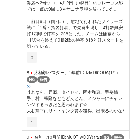
翼席へ2号ソロ、4月2日（同3日）のブレーブス戦
では同点の9回に3号サヨナラ弾を放っていた。
前日6日（同7日）、敵地で行われたフィリーズ
戦に「1番・指名打者」で先発出場し、4打数無安
打1四球で打率を.268とした。チームは開幕から
11試合を終えて9勝2敗の勝率.818と好スタートを
切っている。
0
8
太極旗バスター。
1年前
ID:IzMDI0ODA(1/1)
NG
報告
>>1
其れなら、戸郷、タイセイ、岡本和真、甲斐捕
手、村上宗隆などもどんどん、メジャーにチャレ
ンジするべきだと思われます☆
大谷翔平はサイ・ヤング賞を獲得、出来るのかな?
1
9
名無し
10月前
ID:M0OTIwODY(1/2)
NG
報告