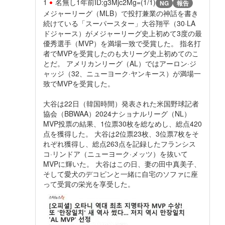
1
名無し
1年前
ID:g3Mjc2Mg=(1/1)
NG
報告
メジャーリーグ（MLB）で投打兼業の神話を書き
続けている「スーパースター」大谷翔平（30·LA
ドジャース）がメジャーリーグ史上初めて3度の最
優秀選手（MVP）を満場一致で受賞した。 指名打
者でMVPを受賞したのも大リーグ史上初めてのこ
とだ。 アメリカンリーグ（AL）ではアーロン·ジ
ャッジ（32、ニューヨーク·ヤンキース）が満場一
致でMVPを受賞した。
大谷は22日（韓国時間）発表された米国野球記者
協会（BBWAA）2024ナショナルリーグ（NL）
MVP投票の結果、1位票30枚を総なめし、総点420
点を獲得した。 大谷は2位票23枚、3位票7枚をそ
れぞれ獲得し、総点263点を記録したフランシス
コ·リンドア（ニューヨーク·メッツ）を抜いて
MVPに輝いた。 大谷はこの日、妻の田中真美子、
そして愛犬のデコピンと一緒に自宅のソファに座
って受賞の栄光を享受した。