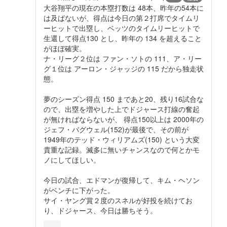
大谷翔平の現在の本塁打数は 48本、昨年の54本に
は及ばないが、得点は今日の第２打席でタイムリ
ーヒットで出塁し、ベッツのタイムリーヒットで
生還して得点130 とし、昨年の 134 を超えること
がほぼ確実。
ナ・リーグ２位は ファン・ソトの 111、ア・リー
グ１位は アーロン・ジャッジの 115 だから独走状
態。
夢のシーズン得点 150 まであと20、残り16試合な
ので、出塁を増やした上でドジャース打線の奮起
が無ければならないが、 得点150以上は 2000年の
ジェフ・バグウェル(152)が最後で、その前が
1949年のテッド・ウィリアムズ(150) という大変
貴重な記録。滅多に無いチャンスなので何とかモ
ノにしてほしい。
今日の試合、エドマンが復帰して、キム・ヘソン
がベンチに下がった。
サイ・ヤング賞２度のスネルが好投を続けてお
り、ドジャース、今日は勝ちそう。