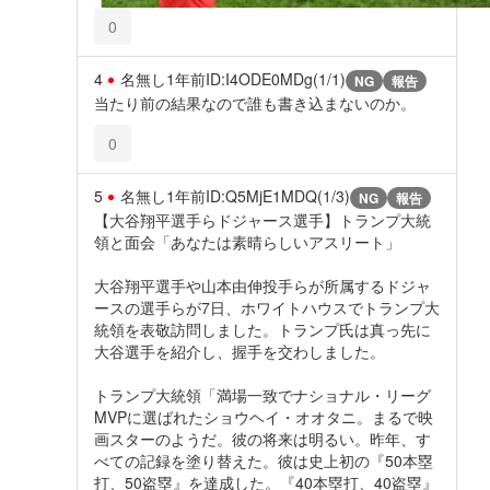
0
4
名無し
1年前
ID:I4ODE0MDg(1/1)
NG
報告
当たり前の結果なので誰も書き込まないのか。
0
5
名無し
1年前
ID:Q5MjE1MDQ(1/3)
NG
報告
【大谷翔平選手らドジャース選手】トランプ大統
領と面会「あなたは素晴らしいアスリート」
大谷翔平選手や山本由伸投手らが所属するドジャ
ースの選手らが7日、ホワイトハウスでトランプ大
統領を表敬訪問しました。トランプ氏は真っ先に
大谷選手を紹介し、握手を交わしました。
トランプ大統領「満場一致でナショナル・リーグ
MVPに選ばれたショウヘイ・オオタニ。まるで映
画スターのようだ。彼の将来は明るい。昨年、す
べての記録を塗り替えた。彼は史上初の『50本塁
打、50盗塁』を達成した。『40本塁打、40盗塁』