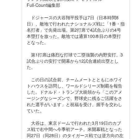
Full-Count編集部
ドジャースの大谷翔平投手は7日（日本時間8
日）、敵地で行われたナショナルズ戦に「1番・指
名打者」で先発出場。第2打席で4試合ぶりの4号
本塁打を放った。敵地では通算100本目の本塁打
となった。
第1打席は痛烈な打球で二塁強襲の内野安打。3
試合ぶりの安打で開幕から12試合連続出塁とし
た。
この日の試合前、チームメートとともにホワイ
トハウスを訪問し、ワールドシリーズ制覇を報告
した。ドナルド・トランプ大統領から「このアメ
ージングなシーズンで、野球史に残るご活躍をさ
れた選手がいます」と祝福を受け、握手を交わし
ていた。
大谷は、東京ドームで行われた3月19日のカブ
ス戦で右中間へ今季初アーチ。米開幕戦となった
同27日（同28日）のタイガース戦では逆方向の左