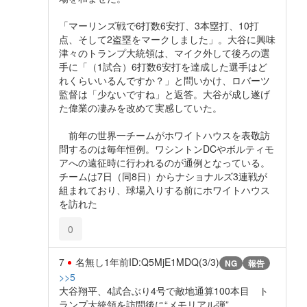
「マーリンズ戦で6打数6安打、3本塁打、10打
点、そして2盗塁をマークしました」。大谷に興味
津々のトランプ大統領は、マイク外して後ろの選
手に「（1試合）6打数6安打を達成した選手はど
れくらいいるんですか？」と問いかけ、ロバーツ
監督は「少ないですね」と返答。大谷が成し遂げ
た偉業の凄みを改めて実感していた。
前年の世界一チームがホワイトハウスを表敬訪
問するのは毎年恒例。ワシントンDCやボルティモ
アへの遠征時に行われるのが通例となっている。
チームは7日（同8日）からナショナルズ3連戦が
組まれており、球場入りする前にホワイトハウス
を訪れた
0
7
名無し
1年前
ID:Q5MjE1MDQ(3/3)
NG
報告
>>5
大谷翔平、4試合ぶり4号で敵地通算100本目 ト
ランプ大統領を訪問後に“メモリアル弾”