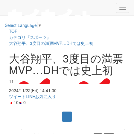
メ
ニ
ュ
Select Language
▼
ー
TOP
カテゴリ『スポーツ』
大谷翔平、3度目の満票MVP…DHでは史上初
大谷翔平、3度目の満票
MVP…DHでは史上初
11
2024/11/22(Fri) 14:41:30
ツイート
LINE
お気に入り
10
0
1