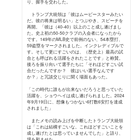
り、握手を交わした。
トランプ大統領は「彼はムービースターみたい
だ。彼の将来は明るい」とつぶやき、スピーチを
再開。「彼は（40-40）以上のこと成し遂げまし
た。史上初の50-50クラブの入会者になったから
です。149年のMLB史で前例のない、54本塁打、
59盗塁をマークされました。インクレディブルで
す。そして更にすごいのは、（歴史上）最高の試
合とも呼ばれる活躍をされたことです」と称賛。
後ろを振り向いて選手たちに「それほどすごい試
合だったんですか？ 彼はいい選手なんです
か？」と冗談交じりに聞く場面もあった。
「この時代に誰もが出来ないだろうと思っていた
活躍を、ショウヘイは成し遂げられました。2024
年9月19日に、想像もつかない6打数6安打を達成
されました」
またメモの読み上げを中断したトランプ大統領
は「これは結構すごいな。これほどすごいことを
成し遂げたとは思っていませんでした」と語り、
場を和ませた。