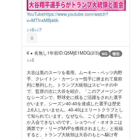
YouTube
https://www.youtube.com/watch?
v=MTfnxMBj46k
>>6
>>7
0
6
名無し
1年前
ID:Q5MjE1MDQ(2/3)
NG
報告
>>5
大谷は黒のスーツを着用。ムーキー・ベッツ内野
手、クレイトン・カーショー投手に挟まれて最前
列に整列した。トランプ大統領はスピーチの中
で、監督の次に大谷を紹介。「このアメージング
なシーズンで、野球史に残るご活躍をされた選手
がいます。シーズン40-40を達成した選手は歴史
上6人しかいません。40-40はエリートクラブとし
て知られています。なぜなら、ごく少数の選手し
か入会できないのです。ショウヘイ・オオタニは
満票でナ・リーグMVPを獲得されました」と祝福
すると、トランプ大統領は大谷のもとへ駆け寄