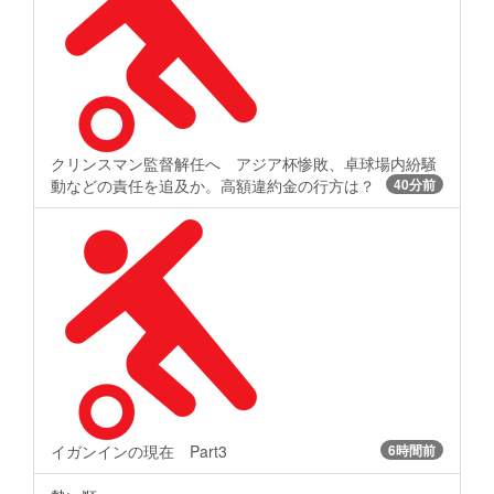
クリンスマン監督解任へ アジア杯惨敗、卓球場内紛騒
動などの責任を追及か。高額違約金の行方は？
40分前
イガンインの現在 Part3
6時間前