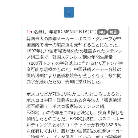
1
1
名無し
1年前
ID:M5NjU1NTA(1/1)
NG
報告
韓国最大の鉄鋼メーカー、ポスコ・グループが中
国国内で唯一の製鉄所を売却することになった。
1997年に中国市場攻略のため建設されたステンレ
ス鋼工場で、韓国ステンレス鋼の年間生産量
（200万トン）の半分以上に当たる110万トンが生
産可能な規模のものだ。中国鉄鋼メーカー各社の
供給過剰により低価格競争が激しくなり、数年間
赤字が続いたため、売却に乗り出した。
ポスコなどが7日に明らかにしたところによると、
ポスコは中国・江蘇省にある合弁法人「張家港浦
項不銹鋼（＝ポスコ張家港ステンレス鋼、
PZSS）」の売却をこのほど決定し、投資者探しを
開始したとのことだ。PZSSは現在、ポスコ・ホー
ルディングスとポスコ・チャイナが株式の82.5％
を保有しており、残りは中国第2位の鉄鋼メーカー
「沙鋼グループ」が保有している。ポスコ関係者