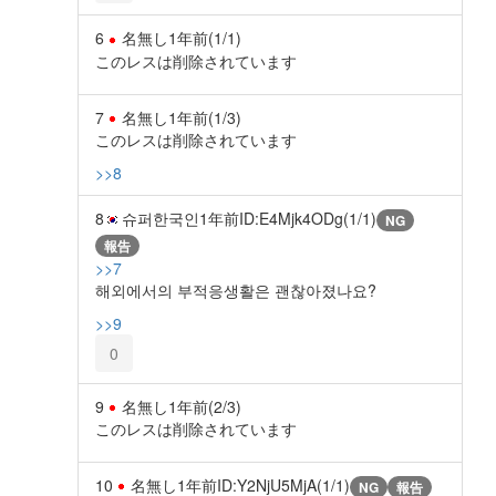
6
名無し
1年前
(1/1)
このレスは削除されています
7
名無し
1年前
(1/3)
このレスは削除されています
>>8
8
슈퍼한국인
1年前
ID:E4Mjk4ODg(1/1)
NG
報告
>>7
해외에서의 부적응생활은 괜찮아졌나요?
>>9
0
9
名無し
1年前
(2/3)
このレスは削除されています
10
名無し
1年前
ID:Y2NjU5MjA(1/1)
NG
報告