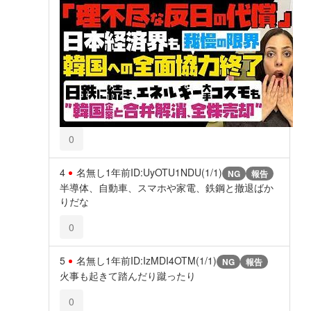
0
4
名無し
1年前
ID:UyOTU1NDU(1/1)
NG
報告
半導体、自動車、スマホや家電、鉄鋼と撤退ばか
りだな
0
5
名無し
1年前
ID:IzMDI4OTM(1/1)
NG
報告
火事も起きて踏んだり蹴ったり
0