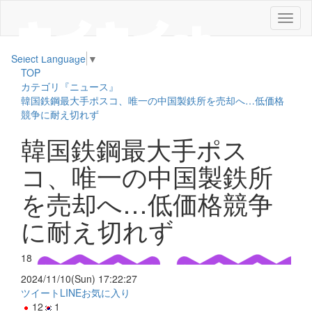
メ
ニ
ュ
Select Language
▼
ー
TOP
カテゴリ『ニュース』
韓国鉄鋼最大手ポスコ、唯一の中国製鉄所を売却へ…低価格
競争に耐え切れず
韓国鉄鋼最大手ポス
コ、唯一の中国製鉄所
を売却へ…低価格競争
に耐え切れず
18
2024/11/10(Sun) 17:22:27
ツイート
LINE
お気に入り
12
1