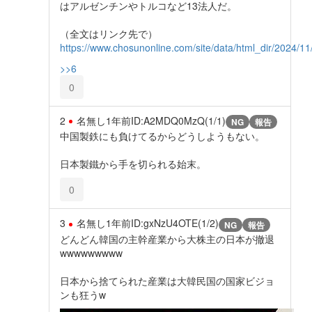
はアルゼンチンやトルコなど13法人だ。
（全文はリンク先で）
https://www.chosunonline.com/site/data/html_dir/2024/
>>6
0
2
名無し
1年前
ID:A2MDQ0MzQ(1/1)
NG
報告
中国製鉄にも負けてるからどうしようもない。
日本製鐵から手を切られる始末。
0
3
名無し
1年前
ID:gxNzU4OTE(1/2)
NG
報告
どんどん韓国の主幹産業から大株主の日本が撤退
wwwwwwwww
日本から捨てられた産業は大韓民国の国家ビジョ
ンも狂うw