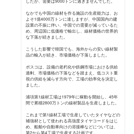
したが、需要は9000トンに過ぎませんでした。
なかでも中国の線材を作る施設の生産能力は、お
よそ1億4000万トンに達しますが、中国国内の建
設業の不振に伴い、中国での需要が減っているた
め、周辺国に低価格で輸出し、線材価格の世界的
な下落が続きました。
こうした影響で韓国でも、海外からの安い線材製
品の輸入が続き、市場価格が下落しました。
ポスコは、設備の老朽化や鉄鋼市場における供給
過剰、市場価格の下落などを踏まえ、低コスト重
視の供給を減らす方向で、工場の効率化を決定し
ました。
浦項第1線材工場は1979年に稼動を開始し、45年
間で累積2800万トンの線材製品を生産しました。
これまで第1線材工場で生産していたタイヤなどの
補強材として使われる高強度タイヤコードをはじ
め、船舶や自動車向けの溶接棒などについては、
第2から第4工場で生産する計画です。