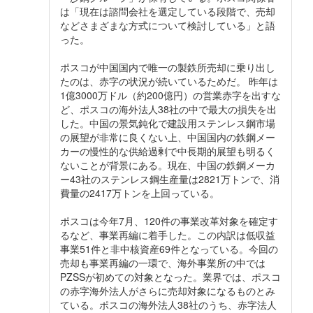
は「現在は諮問会社を選定している段階で、売却
などさまざまな方式について検討している」と語
った。
ポスコが中国国内で唯一の製鉄所売却に乗り出し
たのは、赤字の状況が続いているためだ。 昨年は
1億3000万ドル（約200億円）の営業赤字を出すな
ど、ポスコの海外法人38社の中で最大の損失を出
した。中国の景気鈍化で建設用ステンレス鋼市場
の展望が非常に良くない上、中国国内の鉄鋼メー
カーの慢性的な供給過剰で中長期的展望も明るく
ないことが背景にある。現在、中国の鉄鋼メーカ
ー43社のステンレス鋼生産量は2821万トンで、消
費量の2417万トンを上回っている。
ポスコは今年7月、120件の事業改革対象を確定す
るなど、事業再編に着手した。この内訳は低収益
事業51件と非中核資産69件となっている。今回の
売却も事業再編の一環で、海外事業所の中では
PZSSが初めての対象となった。業界では、ポスコ
の赤字海外法人がさらに売却対象になるものとみ
ている。ポスコの海外法人38社のうち、赤字法人