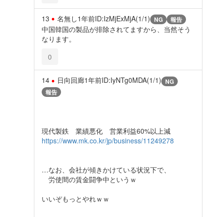
13
名無し
1年前
ID:IzMjExMjA(1/1)
NG
報告
中国韓国の製品が排除されてますから、当然そう
なります。
0
14
日向回廊
1年前
ID:IyNTg0MDA(1/1)
NG
報告
現代製鉄 業績悪化 営業利益60%以上減
https://www.mk.co.kr/jp/business/11249278
…なお、会社が傾きかけている状況下で、
労使間の賃金闘争中というｗ
いいぞもっとやれｗｗ