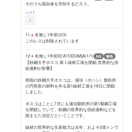
そのうち国自体を売却するだろう。
>>11
1
11
名無し
1年前
(3/3)
このレスは削除されています
12
名無し
1年前
ID:A1ODI3MjA(1/1)
NG
報告
【鉄鋼大手ポスコ 第１線材工場を閉鎖 世界的な供
給過剰が影響】
韓国の鉄鋼大手ポスコは、浦項（ポハン）製鉄所
の円筒形の材料を作る第1線材工場を19日に閉鎖
しました。
ポスコはことし7月にも浦項製鉄所の第1製鋼工場
を閉鎖していて、鉄鋼の世界的な供給過剰などを
踏まえた決定だということです。
線材の世界的な生産能力は去年、およそ2億トンで