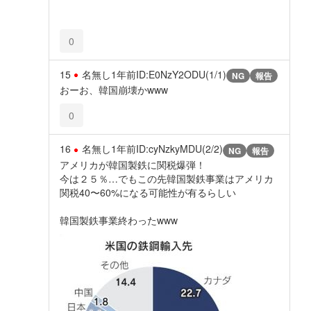
0
15
名無し
1年前
ID:E0NzY2ODU(1/1)
NG
報告
おーお、韓国崩壊かwww
0
16
名無し
1年前
ID:cyNzkyMDU(2/2)
NG
報告
アメリカが韓国製鉄に関税爆弾！
今は２５％…でもこの先韓国製鉄事業はアメリカ
関税40〜60%になる可能性が有るらしい
韓国製鉄事業終わったwww