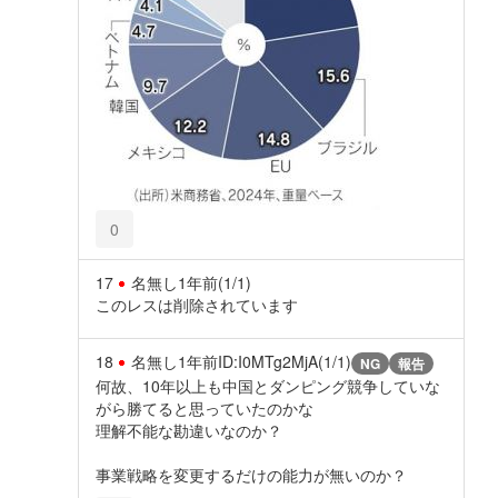
0
17
名無し
1年前
(1/1)
このレスは削除されています
18
名無し
1年前
ID:I0MTg2MjA(1/1)
NG
報告
何故、10年以上も中国とダンピング競争していな
がら勝てると思っていたのかな
理解不能な勘違いなのか？
事業戦略を変更するだけの能力が無いのか？