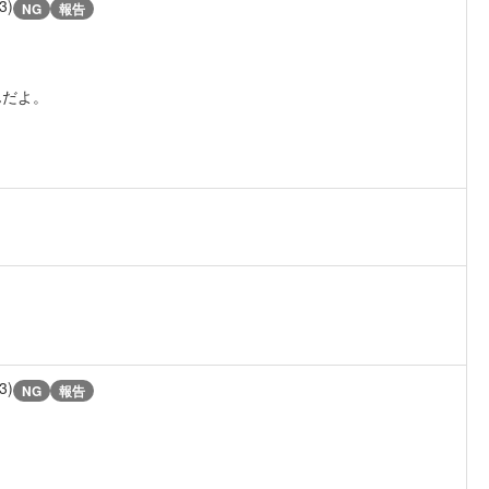
3)
NG
報告
んだよ。
3)
NG
報告