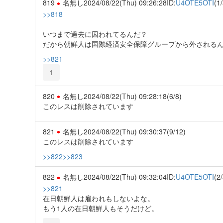
819
名無し
2024/08/22(Thu) 09:26:28
ID:
U4OTE5OTI
(1/
>>818
いつまで過去に囚われてるんだ？
だから朝鮮人は国際経済安全保障グループから外される
>>821
1
820
名無し
2024/08/22(Thu) 09:28:18
(6/8)
このレスは削除されています
821
名無し
2024/08/22(Thu) 09:30:37
(9/12)
このレスは削除されています
>>822
>>823
822
名無し
2024/08/22(Thu) 09:32:04
ID:
U4OTE5OTI
(2/
>>821
在日朝鮮人は雇われもしないよな。
もう1人の在日朝鮮人もそうだけど。