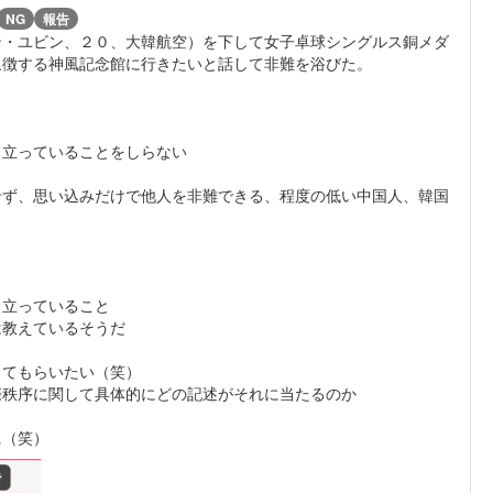
NG
報告
ン・ユビン、２０、大韓航空）を下して女子卓球シングルス銅メダ
象徴する神風記念館に行きたいと話して非難を浴びた。
り立っていることをしらない
せず、思い込みだけで他人を非難できる、程度の低い中国人、韓国
り立っていること
は教えているそうだ
してもらいたい（笑）
際秩序に関して具体的にどの記述がそれに当たるのか
に（笑）