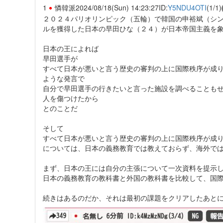
1
憐韓派
2024/08/18(Sun) 14:23:27
ID:
Y5NDU4OTI
(1/1)
２０２４パリオリンピック（五輪）で韓国の申裕斌（シ
ルを獲得した日本の早田ひな（２４）が日本帝国主義を
日本の王によれば
早田選手が
すべて日本が悪いと言う歴史の審判の上に国際秩序が成
ような発言で
自分で早田選手の行きたいと言った施設を調べることも
人を傷つけたから
とのことだ
そして
すべて日本が悪いと言う歴史の審判の上に国際秩序が成
については、日本の義務教育では教えておらず、海外で
まず、日本の王には自分の主張について一次資料を提示
日本の義務教育の教科書と外国の教科書を比較して、国
続きはあるのだか、それは最初の課題をクリアしたあと