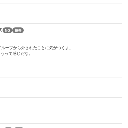
5)
NG
報告
グループから外されたことに気がつくよ。
おうって感じだな。