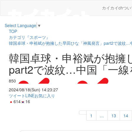
カイカイchつい
Select Language
▼
TOP
カテゴリ『スポーツ』
韓国卓球・申裕斌が抱擁した早田ひな「神風発言」part2で波紋
韓国卓球・申裕斌が抱擁
part2で波紋…中国「一
850
2024/08/18(Sun) 14:23:27
ツイート
LINE
お気に入り
614
16
1
…
13
14