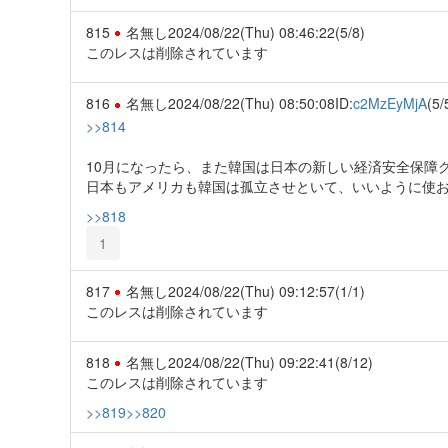
815
名無し
2024/08/22(Thu) 08:46:22
(5/8)
このレスは削除されています
816
名無し
2024/08/22(Thu) 08:50:08
ID:
c2MzEyMjA
(5/
>>814
10月になったら、また韓国は日本の新しい経済安全保障
日本もアメリカも韓国は孤立させといて、いいように使
>>818
1
817
名無し
2024/08/22(Thu) 09:12:57
(1/1)
このレスは削除されています
818
名無し
2024/08/22(Thu) 09:22:41
(8/12)
このレスは削除されています
>>819
>>820