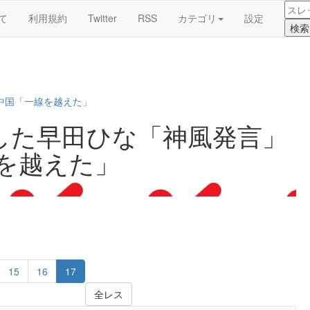
て
利用規約
Twitter
RSS
カテゴリ
設定
…中国「一線を越えた」
した早田ひな「神風発言」
線を越えた」
15
16
17
全レス