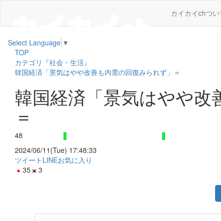
カイカイchつい
Select Language
▼
TOP
カテゴリ『社会・生活』
韓国経済「景気はやや改善も内需の回復みられず」＝
韓国経済「景気はやや改
＝
48
2024/06/11(Tue) 17:48:33
ツイート
LINE
お気に入り
35
3