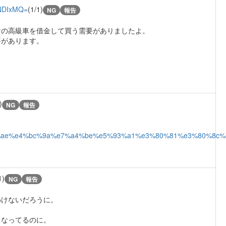
NDIxMQ=
(1/1)
NG
報告
けの高級車を借金して買う需要がありましたよ。
要があります。
)
NG
報告
e3%81%ae%e4%bc%9a%e7%a4%be%e5%93%a1%e3%80%81%e3%80
1)
NG
報告
わけないだろうに。
くなってるのに。