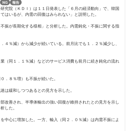
NG
報告
発研究院（ＫＤＩ）は１１日発表した「６月の経済動向」で、韓国
してはいるが、内需の回復はみられない」と説明した。
、不振が長期化する様相」と分析した。内需鈍化・不振に関する指
３．４％減）から減少が続いている。前月比でも１．２％減少し、
ス業（同１．１％減）などのサービス消費も前月に続き鈍化の流れ
同０．８％増）も不振が続いた。
低迷は緩和しつつあるとの見方を示した。
一部改善され、半導体輸出の強い回復が維持されたとの見方を示し
分析した。
目を中心に増加した。一方、輸入（同２．０％減）は内需不振によ