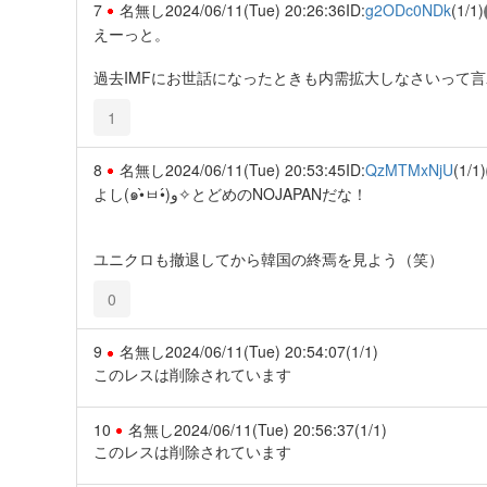
7
名無し
2024/06/11(Tue) 20:26:36
ID:
g2ODc0NDk
(1/1)
えーっと。
過去IMFにお世話になったときも内需拡大しなさいって
1
8
名無し
2024/06/11(Tue) 20:53:45
ID:
QzMTMxNjU
(1/1)
よし(๑•̀ㅂ•́)و✧とどめのNOJAPANだな！
ユニクロも撤退してから韓国の終焉を見よう（笑）
0
9
名無し
2024/06/11(Tue) 20:54:07
(1/1)
このレスは削除されています
10
名無し
2024/06/11(Tue) 20:56:37
(1/1)
このレスは削除されています