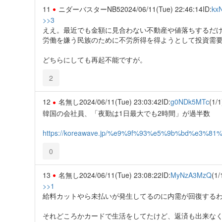
11
ニダーバスターNB5
2024/06/11(Tue) 22:46:14
ID:
kx
>>3
ええ。最近でも金額に見合わない不動産や値落ちするだ
労働を嫌う民族のために不労所得を得ようとして投資需
どちらにしても再起不能ですが。
2
12
名無し
2024/06/11(Tue) 23:03:42
ID:
g0NDk5MTc
(1/1
韓国の会社員、「夜勤は1日最大でも2時間」が過半数
https://koreawave.jp/%e9%9f%93%e5%9b%bd%
0
13
名無し
2024/06/11(Tue) 23:08:22
ID:
MyNzA3MzQ
(1/
>>1
給料カットやら未払いが発生してるのに内需が回復する
それどころかカードで生活をしてたけど、返済も出来な