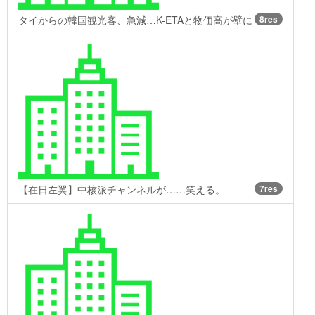
タイからの韓国観光客、急減…K-ETAと物価高が壁に
8res
【在日左翼】中核派チャンネルが……笑える。
7res