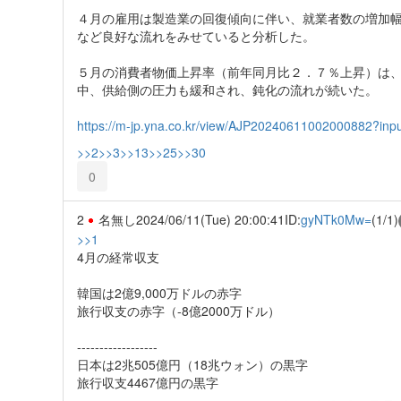
４月の雇用は製造業の回復傾向に伴い、就業者数の増加
など良好な流れをみせていると分析した。
５月の消費者物価上昇率（前年同月比２．７％上昇）は
中、供給側の圧力も緩和され、鈍化の流れが続いた。
https://m-jp.yna.co.kr/view/AJP20240611002000882?in
>>2
>>3
>>13
>>25
>>30
0
2
名無し
2024/06/11(Tue) 20:00:41
ID:
gyNTk0Mw=
(1/1)
>>1
4月の経常収支
韓国は2億9,000万ドルの赤字
旅行収支の赤字（-8億2000万ドル）
------------------
日本は2兆505億円（18兆ウォン）の黒字
旅行収支4467億円の黒字