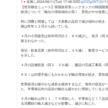
1
名無し
2024/06/11(Tue) 17:48:33
ID:
g0ODg3NTU
(1/1)
【世宗聯合ニュース】韓国政府系シンクタンクの韓国開
経済について「輸出の増加傾向が高く、景気がやや改善
特に消費と関連しては「大多数の品目で減少傾向が続き
摘は昨年１２月から続いている。
４月の小売販売は前年同月比２．６％減少し、前月（同
振るわなかった。
宿泊・飲食店業（前年同月比２．４％減）、教育サービ
を示した。
４月の設備投資（同２．３％減）、建設の完成工事高（
ＫＤＩは内需不振にもかかわらず輸出増加が続き、景気
世界経済が緩やかな成長を維持するなど、海外の状況が
た。半導体以外の品目の輸出も緩やかに増加していると
５月の輸出は同１１．７％増加した。半導体などＩＴ品
る消費財の輸入減少などが影響し、減少に転じた。