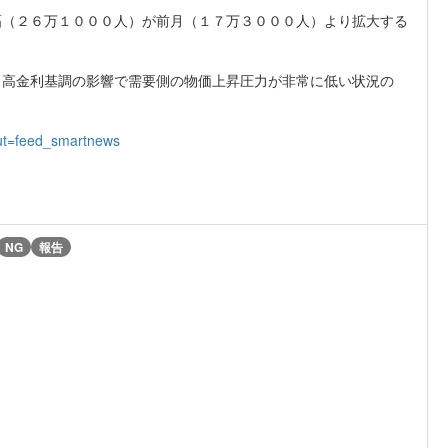
幅（２６万１０００人）が前月（１７万３０００人）より拡大する
、高金利基調の影響で需要側の物価上昇圧力が非常に低い状況の
put=feed_smartnews
NG
報告