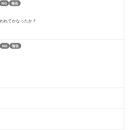
NG
報告
言われてかなったか？
NG
報告