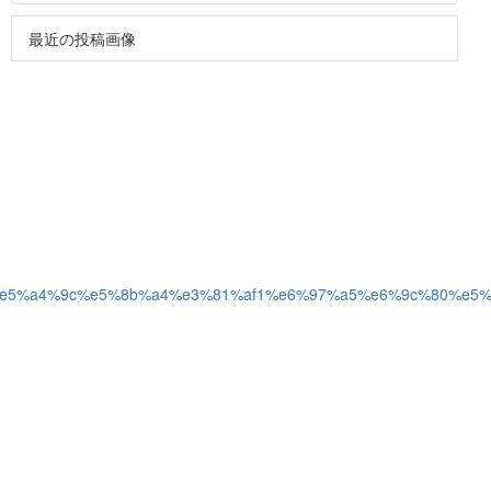
最近の投稿画像
%8c%e5%a4%9c%e5%8b%a4%e3%81%af1%e6%97%a5%e6%9c%80%