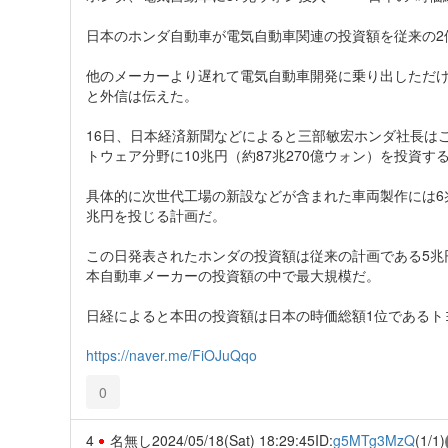
日本のホンダ自動車が電気自動車関連の投資額を従来の2
他のメーカーより遅れて電気自動車開発に乗り出しただけ
と外信は伝えた。
16日、日本経済新聞などによると三部敏宏ホンダ社長はこ
トウェア分野に10兆円（約87兆270億ウォン）を投資す
具体的に次世代工場の新設などが含まれた車両製作には6
兆円を投じる計画だ。
この日発表されたホンダの投資額は従来の計画である5兆円
本自動車メーカーの投資額の中で最大規模だ。
日経によると本田の投資額は日本の時価総額1位であるト
https://naver.me/FiOJuQqo
0
4
名無し
2024/05/18(Sat) 18:29:45
ID:
g5MTg3MzQ
(1/1)