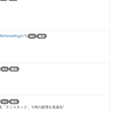
MzNzkwNzg
(1/1)
NG
報告
)
NG
報告
)
NG
報告
構造「ナノスタック」でAIの処理を高速化"