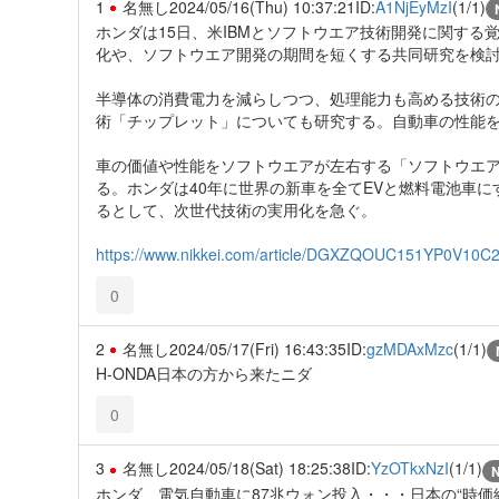
1
名無し
2024/05/16(Thu) 10:37:21
ID:
A1NjEyMzI
(1/1)
ホンダは15日、米IBMとソフトウエア技術開発に関する
化や、ソフトウエア開発の期間を短くする共同研究を検
半導体の消費電力を減らしつつ、処理能力も高める技術の
術「チップレット」についても研究する。自動車の性能
車の価値や性能をソフトウエアが左右する「ソフトウエア
る。ホンダは40年に世界の新車を全てEVと燃料電池車
るとして、次世代技術の実用化を急ぐ。
https://www.nikkei.com/article/DGXZQOUC151YP0V10C
0
2
名無し
2024/05/17(Fri) 16:43:35
ID:
gzMDAxMzc
(1/1)
H-ONDA日本の方から来たニダ
0
3
名無し
2024/05/18(Sat) 18:25:38
ID:
YzOTkxNzI
(1/1)
ホンダ、電気自動車に87兆ウォン投入・・・日本の“時価総