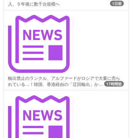
入、５年後に数千台規模へ
1日前
輸出禁止のランクル、アルファードがロシアで大量に売ら
れている…！韓国、香港経由の「迂回輸出」か…
17時間前