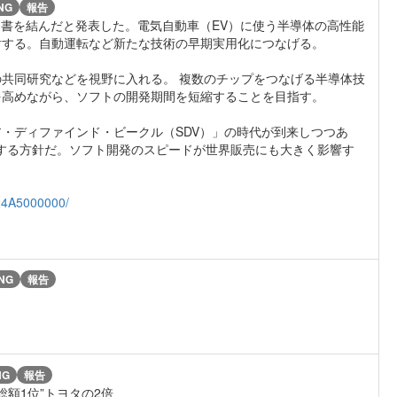
NG
報告
覚書を結んだと発表した。電気自動車（EV）に使う半導体の高性能
討する。自動運転など新たな技術の早期実用化につなげる。
共同研究などを視野に入れる。 複数のチップをつなげる半導体技
を高めながら、ソフトの開発期間を短縮することを目指す。
・ディファインド・ビークル（SDV）」の時代が到来しつつあ
にする方針だ。ソフト開発のスピードが世界販売にも大きく影響す
24A5000000/
NG
報告
NG
報告
額1位”トヨタの2倍