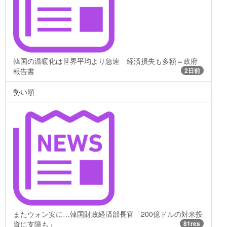
韓国の温暖化は世界平均より急速 経済損失も多額＝政府
報告書
2日前
勢い順
またウォン安に…韓国財政経済部長官「200億ドルの対米投
資に支障も」
81res