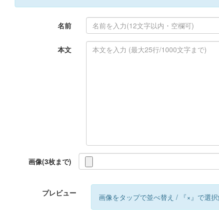
名前
本文
画像(3枚まで)
プレビュー
画像をタップで並べ替え / 『×』で選