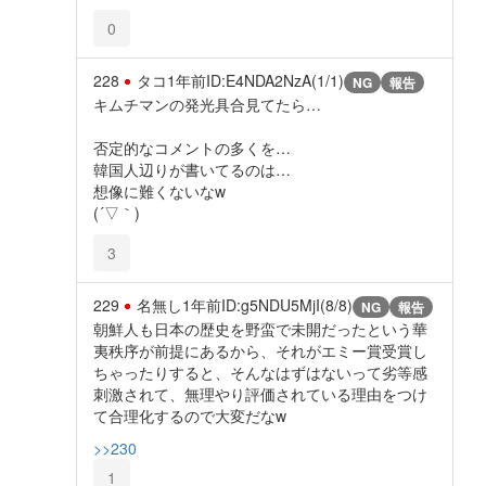
0
228
タコ
1年前
ID:E4NDA2NzA(1/1)
NG
報告
キムチマンの発光具合見てたら…
否定的なコメントの多くを…
韓国人辺りが書いてるのは…
想像に難くないなw
(´▽｀)
3
229
名無し
1年前
ID:g5NDU5MjI(8/8)
NG
報告
朝鮮人も日本の歴史を野蛮で未開だったという華
夷秩序が前提にあるから、それがエミー賞受賞し
ちゃったりすると、そんなはずはないって劣等感
刺激されて、無理やり評価されている理由をつけ
て合理化するので大変だなw
>>230
1