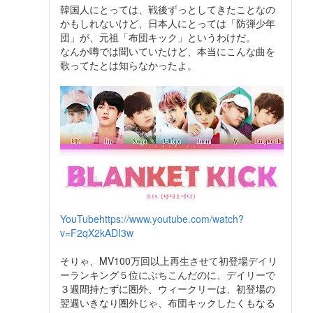
韓国人にとっては、戦後ずっとしてきたことなの
かもしれないけど、日本人にとっては「防弾少年
団」が、元祖「布団キック」というわけだ。
なんか噂では聞いていたけど、本当にこんな曲を
歌ってたとは知らなかったよ。
YouTube
https://www.youtube.com/watch?
v=F2qX2kADI3w
そりゃ、MV100万回以上再生させて初登場デイリ
ーランキング５位にぶちこんだのに、デイリーで
３週間持たずに圏外、ウィークリーは、初登場の
翌週いきなり圏外じゃ、布団キックしたくもなる