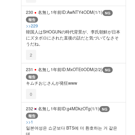
230
名無し
1年前
ID:AwNTY4ODM(1/1)
NG
報告
>>229
韓国人はSHOGUNの時代背景が、李氏朝鮮が日本
にズタボロにされた直後の話だと気づいてなさそ
うだね。
2
231
名無し
1年前
ID:MxOTE0ODM(2/2)
NG
報告
キムチおじさんが発狂www
0
232
名無し
1年前
ID:g4MDkzOTg(1/1)
NG
報告
>>1
일본여성은 쇼군보다 BTS에 더 환호하는 거 같은
데