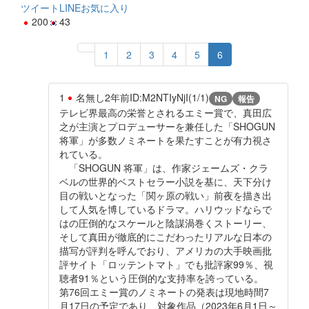
ツイート
LINE
お気に入り
200
43
1
2
3
4
5
6
1
名無し
2年前
ID:M2NTIyNjI(1/1)
NG
報告
テレビ界最高の栄誉とされるエミー賞で、真田広
之が主演とプロデューサーを兼任した「SHOGUN
将軍」が多数ノミネートを果たすことが有力視さ
れている。
「SHOGUN 将軍」は、作家ジェームズ・クラ
ベルの世界的ベストセラー小説を基に、天下分け
目の戦いとなった「関ヶ原の戦い」前夜を描き出
して人気を博しているドラマ。ハリウッドならで
はの圧倒的なスケールと陰謀渦巻くストーリー、
そして真田が徹底的にこだわったリアルな日本の
描写が評判を呼んでおり、アメリカの大手映画批
評サイト「ロッテントマト」でも批評家99％、視
聴者91％という圧倒的な支持率を誇っている。
第76回エミー賞のノミネートの発表は現地時間7
月17日の予定であり、対象作品（2023年6月1日～