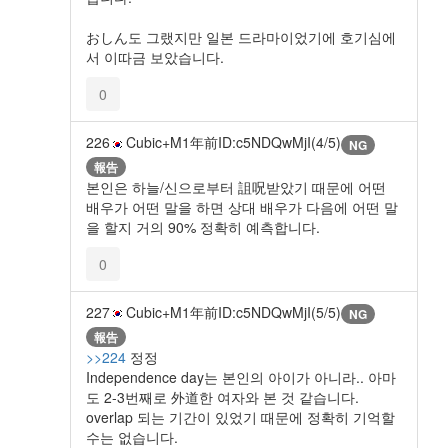
おしん도 그랬지만 일본 드라마이었기에 호기심에
서 이따금 보았습니다.
0
226
Cubic+M
1年前
ID:c5NDQwMjI(4/5)
NG
報告
본인은 하늘/신으로부터 詛呪받았기 때문에 어떤
배우가 어떤 말을 하면 상대 배우가 다음에 어떤 말
을 할지 거의 90% 정확히 예측합니다.
0
227
Cubic+M
1年前
ID:c5NDQwMjI(5/5)
NG
報告
>>224
정정
Independence day는 본인의 아이가 아니라.. 아마
도 2-3번째로 外道한 여자와 본 것 같습니다.
overlap 되는 기간이 있었기 때문에 정확히 기억할
수는 없습니다.