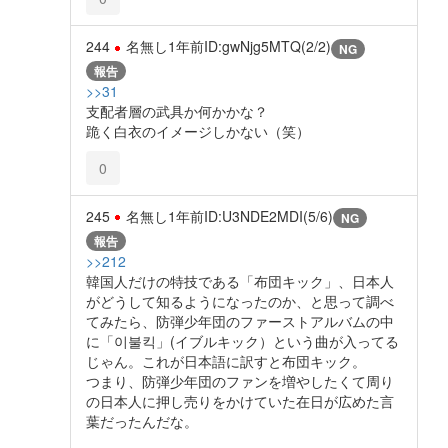
244
名無し
1年前
ID:gwNjg5MTQ(2/2)
NG
報告
>>31
支配者層の武具か何かかな？
跪く白衣のイメージしかない（笑）
0
245
名無し
1年前
ID:U3NDE2MDI(5/6)
NG
報告
>>212
韓国人だけの特技である「布団キック」、日本人
がどうして知るようになったのか、と思って調べ
てみたら、防弾少年団のファーストアルバムの中
に「이불킥」(イブルキック）という曲が入ってる
じゃん。これが日本語に訳すと布団キック。
つまり、防弾少年団のファンを増やしたくて周り
の日本人に押し売りをかけていた在日が広めた言
葉だったんだな。