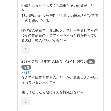
俳優もスタッフの多くも真田とその仲間が手配し
た
18の戴冠の内制作部門でも多くの日本人が受賞者
に名を連ねている
作品賞の受賞で、真田広之がスピーチをしてその
後その作品賞のトロフィーをずっと彼が持ってい
るのは、彼の作品だからだｗ
0
239
名無し
1年前
ID:MyNTM2MTI(36/36)
NG
報告
>>237
なんで次回作を作るのかどうか、真田広之が尋ね
られていると思う？ｗ
雇われだったら彼にそんな権限はないｗ
0