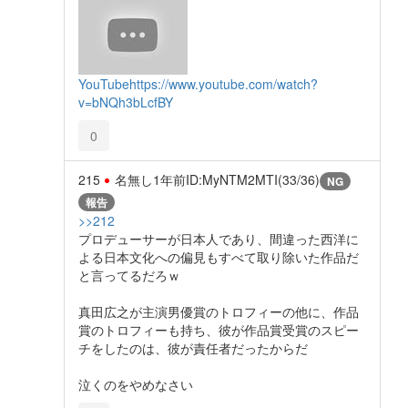
YouTube
https://www.youtube.com/watch?
v=bNQh3bLcfBY
0
215
名無し
1年前
ID:MyNTM2MTI(33/36)
NG
報告
>>212
プロデューサーが日本人であり、間違った西洋に
よる日本文化への偏見もすべて取り除いた作品だ
と言ってるだろｗ
真田広之が主演男優賞のトロフィーの他に、作品
賞のトロフィーも持ち、彼が作品賞受賞のスピー
チをしたのは、彼が責任者だったからだ
泣くのをやめなさい