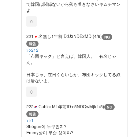
で韓国は関係ないから落ち着きなさいキムチマン
よ
0
221
名無し
1年前
ID:U3NDE2MDI(4/6)
NG
報告
>>212
「布団キック」と言えば、韓国人。 有名じゃ
ん。
日本じゃ、在日くらいしか、布団キックしてる奴
は居ないよ。
0
222
Cubic+M
1年前
ID:c5NDQwMjI(1/5)
NG
報告
>>1
Shōgun이 누구인지?
Emmy상이 무슨 상이야?