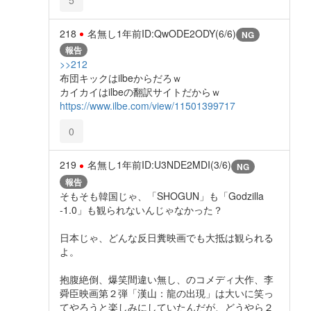
218
名無し
1年前
ID:QwODE2ODY(6/6)
NG
報告
>>212
布団キックはilbeからだろｗ
カイカイはilbeの翻訳サイトだからｗ
https://www.ilbe.com/view/11501399717
0
219
名無し
1年前
ID:U3NDE2MDI(3/6)
NG
報告
そもそも韓国じゃ、「SHOGUN」も「Godzilla
-1.0」も観られないんじゃなかった？
日本じゃ、どんな反日糞映画でも大抵は観られる
よ。
抱腹絶倒、爆笑間違い無し、のコメディ大作、李
舜臣映画第２弾「漢山：龍の出現」は大いに笑っ
てやろうと楽しみにしていたんだが、どうやら２