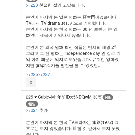
>>223
친절한 설명 고맙습니다.
본인이 마지막 본 일본 영화는 羅生門이었습니다.
TV에서 TV drama おしん으로 기억합니다.
본인이 마지막 본 한국 영화는 80 년 초반에 본 영
화인데 제목이 기억나지 않습니다.
본인이 본 외국 영화 최신 작품은 반지의 제왕 2?
그리고 그 전 영화는 Independence day 인 걸로 기
억 아이 때문에 억지로 보았습니다. 유치한 영화였
지만 graphic 기술 발전을 볼 수 있었던...
>>225
>>227
0
225
Cubic+M
1年前
ID:c5NDQwMjI(3/5)
NG
報告
>>224
추가
본인이 마지막 본 한국 TV드라마는 旅路(1972) 그
후로는 보지 않았습니다. 吐할 것 같아서 보지 못했
습니다.