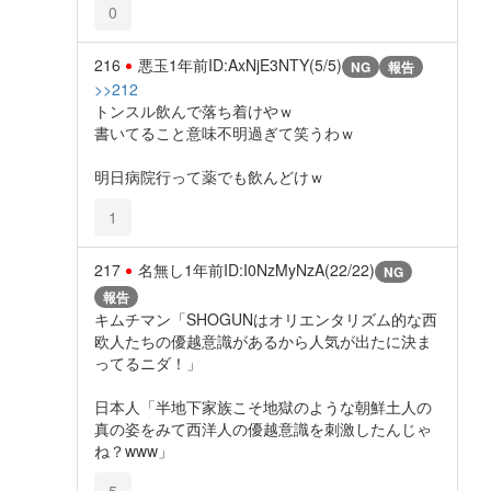
0
216
悪玉
1年前
ID:AxNjE3NTY(5/5)
NG
報告
>>212
トンスル飲んで落ち着けやｗ
書いてること意味不明過ぎて笑うわｗ
明日病院行って薬でも飲んどけｗ
1
217
名無し
1年前
ID:I0NzMyNzA(22/22)
NG
報告
キムチマン「SHOGUNはオリエンタリズム的な西
欧人たちの優越意識があるから人気が出たに決ま
ってるニダ！」
日本人「半地下家族こそ地獄のような朝鮮土人の
真の姿をみて西洋人の優越意識を刺激したんじゃ
ね？www」
5