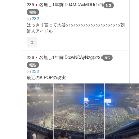
235
名無し
1年前
ID:I4MDAxMDU(1/2)
NG
報告
>>232
はっきり言って大谷>>>>>>>>>>>>>>>>>>>>>>朝
鮮人アイドル
0
236
名無し
1年前
ID:cwNDAyNzg(2/2)
NG
報告
>>232
最近のK-POPの現実