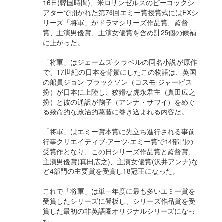
16日(韓国時間)、米ロサンゼルスのピーコックシ
アターで開かれた第76回エミー賞授賞式にはFXシ
リーズ「将軍」がドラマシリーズ作品賞、監督
賞、主演男優賞、主演女優賞を含め計25個の候補
に上がった。
「将軍」はジェームズ·クラベルの同名小説が原作
で、17世紀の日本を背景にしたこの物語は、英国
の船員ジョン·ブラックソン（コスモ·ジャービス
扮）が日本に上陸し、狡猾な虎永君主（真田広之
扮）と彼の通訳が鞠子（アンナ・サワイ）をめぐ
る致命的な政治的葛藤に巻き込まれる内容だ。
「将軍」はエミー賞本賞に先立ち進行される事前
行事クリエイティブ·アーツ·エミー賞で14部門の
受賞作となり、この日シリーズ作品賞と監督賞、
主演男優賞(真田広之)、主演女優賞(沢井アンナ)な
ど4部門の主要賞を受賞し18冠王になった。
これで「将軍」は単一年度に最も多いエミー賞を
受賞したシリーズに登板し、シリーズ作品賞を受
賞した最初の非英語圏オリジナルシリーズになっ
た。