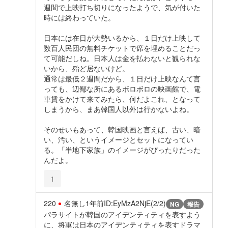
週間で上映打ち切りになったようで、気が付いた
時には終わっていた。
日本には在日が大勢いるから、１日だけ上映して
数百人民団の無料チケットで席を埋めることだっ
て可能だしね。日本人は金を払わないと観られな
いから、殆ど居ないけど。
通常は最低２週間だから、１日だけ上映なんて言
っても、辺鄙な所にあるボロボロの映画館で、電
車賃をかけて来てみたら、何だよこれ、となって
しまうから、まあ韓国人以外は行かないよね。
そのせいもあって、韓国映画と言えば、古い、暗
い、汚い、というイメージとセットになってい
る。「半地下家族」のイメージがぴったりだった
んだよ。
1
220
名無し
1年前
ID:EyMzA2NjE(2/2)
NG
報告
パラサイトが韓国のアイデンティティを表すよう
に、将軍は日本のアイデンティティを表すドラマ