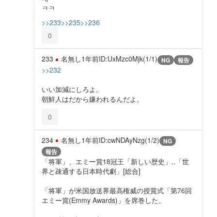
ㅋㅋ
>>233
>>235
>>236
0
233
名無し
1年前
ID:UxMzc0Mjk(1/1)
NG
報告
>>232
いい加減にしろよ。
朝鮮人はだから嫌われるんだよ。
0
234
名無し
1年前
ID:cwNDAyNzg(1/2)
NG
報告
「将軍」、エミー賞18冠王「新しい歴史」..「世
界と疎通する日本時代劇」[総合]
「将軍」が米国放送界最高権威の授賞式「第76回
エミー賞(Emmy Awards)」を席巻した。