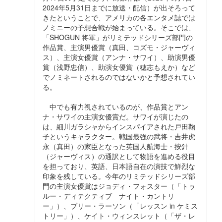
2024年5月31日までに放送・配信）が出そろって
きたということで、アメリカの各エンタメ誌では
ノミニーの予想合戦が始まっている。そこでは、
「SHOGUN 将軍」がリミテッドシリーズ部門の
作品賞、主演男優賞（真田、コズモ・ジャーヴィ
ス）、主演女優賞（アンナ・サワイ）、助演男優
賞（浅野忠信）、助演女優賞（穂志もえか）など
でノミネートされるのではないかと予想されてい
る。
中でも有力視されているのが、作品賞とアン
ナ・サワイの主演女優賞だ。サワイが演じたの
は、細川ガラシャからインスパイアされた戸田鞠
子というキャラクター。戦国最強の武将・吉井虎
永（真田）の家臣となった英国人航海士・按針
（ジャーヴィス）の通訳として物語を進める役目
を担っており、英語、日本語自在の演技で鮮烈な
印象を残している。今年のリミテッドシリーズ部
門の主演女優賞はジョディ・フォスター（「トゥ
ルー・ディテクティブ ナイト・カントリ
ー」）、ブリー・ラーソン（「レッスン in ケミス
トリー」）、ケイト・ウィンスレット（「ザ・レ