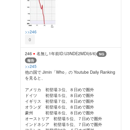
>>246
0
246
名無し
1年前
ID:U3NDE2MDI(6/6)
NG
報告
>>245
他の国で Jimin「Who」の Youtube Daily Ranking
を見ると、
アメリカ 初登場３位、８日めで圏外
ドイツ 初登場５位、８日めで圏外
イギリス 初登場７位、８日めで圏外
オランダ 初登場６位、８日めで圏外
豪州 初登場８位、８日めで圏外
オーストリア 初登場５位、７日めで圏外
インドネシア 初登場５位、７日めで圏外