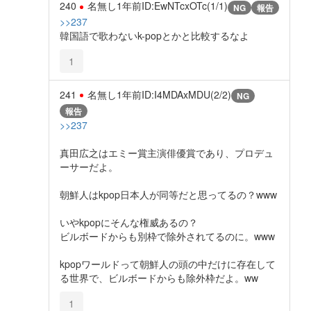
240
名無し
1年前
ID:EwNTcxOTc(1/1)
NG
報告
>>237
韓国語で歌わないk-popとかと比較するなよ
1
241
名無し
1年前
ID:I4MDAxMDU(2/2)
NG
報告
>>237
真田広之はエミー賞主演俳優賞であり、プロデュ
ーサーだよ。
朝鮮人はkpop日本人が同等だと思ってるの？www
いやkpopにそんな権威あるの？
ビルボードからも別枠で除外されてるのに。www
kpopワールドって朝鮮人の頭の中だけに存在して
る世界で、ビルボードからも除外枠だよ。ww
1