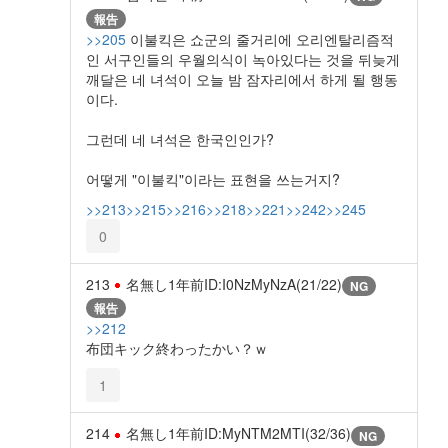
報告
>>205
이불킥은 쇼군의 줄거리에 오리엔탈리즘적
인 서구인들의 우월의식이 녹아있다는 것을 뒤늦게
깨달은 네 녀석이 오늘 밤 잠자리에서 하게 될 행동
이다.
그런데 네 녀석은 한국인인가?
어떻게 "이불킥"이라는 표현을 쓰는거지?
>>213
>>215
>>216
>>218
>>221
>>242
>>245
0
213
名無し
1年前
ID:I0NzMyNzA(21/22)
NG
報告
>>212
布団キック終わったかい？ｗ
1
214
名無し
1年前
ID:MyNTM2MTI(32/36)
NG