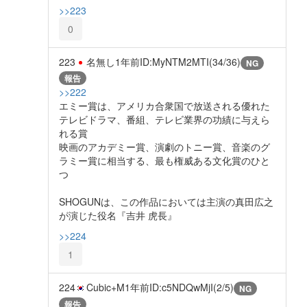
>>223
0
223
名無し
1年前
ID:MyNTM2MTI(34/36)
NG
報告
>>222
エミー賞は、アメリカ合衆国で放送される優れた
テレビドラマ、番組、テレビ業界の功績に与えら
れる賞
映画のアカデミー賞、演劇のトニー賞、音楽のグ
ラミー賞に相当する、最も権威ある文化賞のひと
つ
SHOGUNは、この作品においては主演の真田広之
が演じた役名『吉井 虎長』
>>224
1
224
Cubic+M
1年前
ID:c5NDQwMjI(2/5)
NG
報告