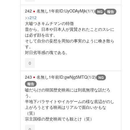
242
名無し
1年前
ID:UyODAyMjk(1/1)
NG
報告
>>212
大嘘つきキムチマンの特徴
昔から、日本や日本人が賞賛されたことのスレに
は必ず顔を出す。
そして自分の妄想を周知の事実のように喚き散ら
す。
対日劣等感の塊である。
0
243
名無し
1年前
ID:gwNjg5MTQ(1/2)
NG
報告
嘘だらけの韓国歴史映画には到底無理な話だろ
う。
半地下パラサイトやイカゲームの様な底辺がのし
上がろうとする映画はリアルで面白いかもな
（笑）
宗主国様の歴史映画でも観とけ（笑）
0