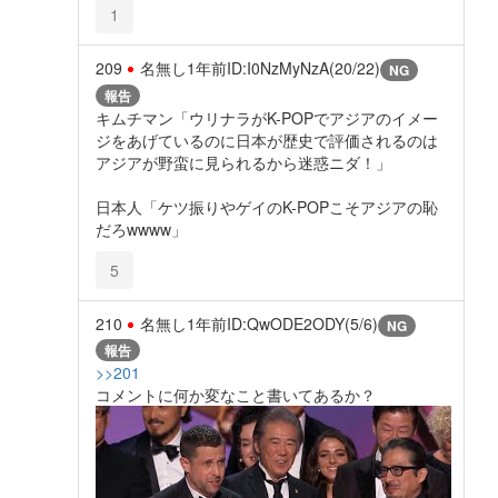
1
209
名無し
1年前
ID:I0NzMyNzA(20/22)
NG
報告
キムチマン「ウリナラがK-POPでアジアのイメー
ジをあげているのに日本が歴史で評価されるのは
アジアが野蛮に見られるから迷惑ニダ！」
日本人「ケツ振りやゲイのK-POPこそアジアの恥
だろwwww」
5
210
名無し
1年前
ID:QwODE2ODY(5/6)
NG
報告
>>201
コメントに何か変なこと書いてあるか？