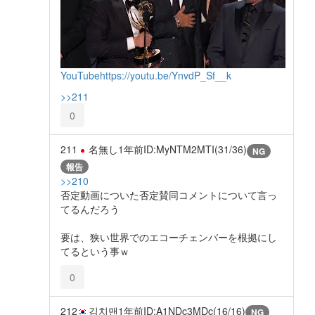
YouTube
https://youtu.be/YnvdP_Sf__k
>>211
0
211
名無し
1年前
ID:MyNTM2MTI(31/36)
NG
報告
>>210
否定動画についた否定賛同コメントについて言っ
てるんだろう
要は、狭い世界でのエコーチェンバーを根拠にし
てるという事ｗ
0
212
김치맨
1年前
ID:A1NDc3MDc(16/16)
NG