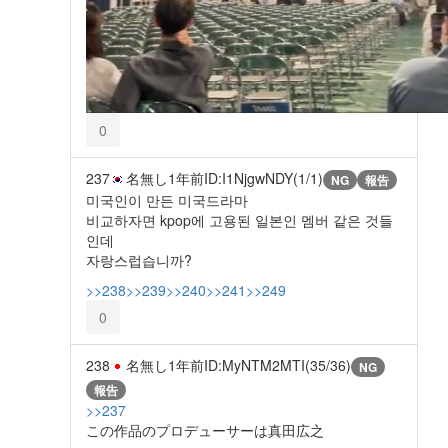
0
237
名無し
1年前
ID:I1NjgwNDY(1/1)
NG
報告
미국인이 만든 미국드라마
비교하자면 kpop에 고용된 일본인 멤버 같은 것들
인데
자랑스럽습니까?
>>238
>>239
>>240
>>241
>>249
0
238
名無し
1年前
ID:MyNTM2MTI(35/36)
NG
報告
>>237
この作品のプロデューサーは真田広之