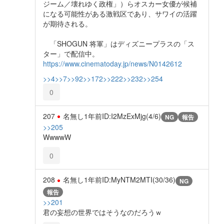
ジーム／壊れゆく政権」）らオスカー女優が候補
になる可能性がある激戦区であり、サワイの活躍
が期待される。
「SHOGUN 将軍」はディズニープラスの「ス
ター」で配信中。
https://www.cinematoday.jp/news/N0142612
>>4
>>7
>>92
>>172
>>222
>>232
>>254
0
207
名無し
1年前
ID:I2MzExMjg(4/6)
NG
報告
>>205
WwwwW
0
208
名無し
1年前
ID:MyNTM2MTI(30/36)
NG
報告
>>201
君の妄想の世界ではそうなのだろうｗ