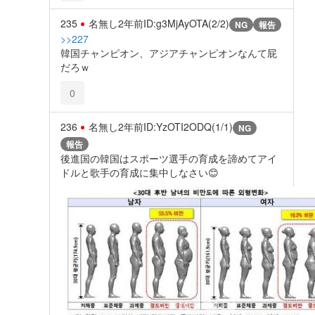
235
名無し
2年前
ID:g3MjAyOTA(2/2)
NG
報告
>>227
韓国チャンピオン、アジアチャンピオンなんて屁
だろｗ
0
236
名無し
2年前
ID:YzOTI2ODQ(1/1)
NG
報告
後進国の韓国はスポーツ選手の育成を諦めてアイ
ドルと歌手の育成に集中しなさい😊