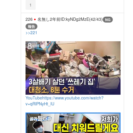
1
226
名無し
2年前
ID:kyNDg2MzE(42/43)
NG
報告
>>221
YouTube
https://www.youtube.com/watch?
v=qRlPNyHt_lU