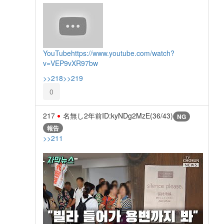
YouTube
https://www.youtube.com/watch?
v=VEP9vXR97bw
>>218
>>219
0
217
名無し
2年前
ID:kyNDg2MzE(36/43)
NG
報告
>>211