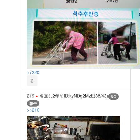
>>220
2
219
名無し
2年前
ID:kyNDg2MzE(38/43)
NG
報告
>>216