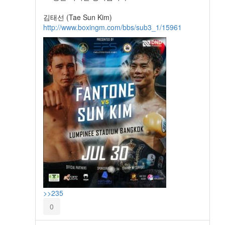
김태선 (Tae Sun Kim)
http://www.boxingm.com/bbs/sub3_1/15961
>>235
0