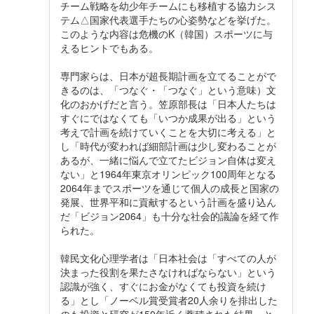
チーム戦略を幼少年チームにも移植する協力シス
テム△国家代表選手たちの心姿勢などを挙げた。
このような内容は危機のK（韓国）スポーツに与
えるヒントでもある。
専門家らは、日本が超長期計画を立てることがで
きるのは、「つなぐ・「つなぐ」という意味）文
化のおかげだと言う。笠原部長は「日本人たちは
すぐにではなくても「いつか成果が出る」という
考えで計画を続けていくことを大切に考える」と
し「時代が変われば細部計画は少し変わることが
あるが、一緒に悩んで立てたビジョン自体は変え
ない」と1964年東京オリンピック100周年となる
2064年までスポーツを通じて個人の成長と国家の
発展、世界平和に貢献するという計画を盛り込ん
だ「ビジョン2064」も十分な社会的議論を経て作
られた。
韓民文化心理学者は「日本社会は「すべての人が
決まった役割を果たさなければならない」という
認識が強く、すぐにお金がなくても投資を続け
る」とし「ノーベル賞受賞者20人余りを排出した