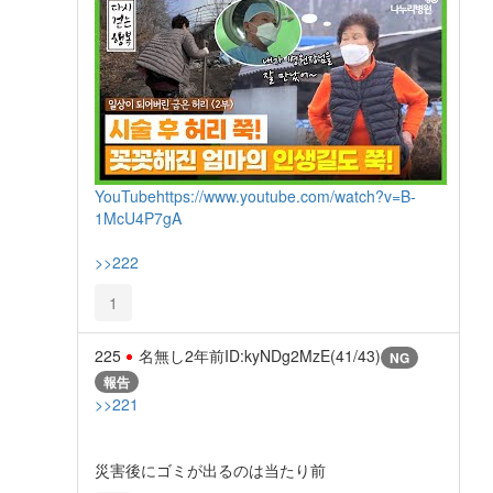
YouTube
https://www.youtube.com/watch?v=B-
1McU4P7gA
>>222
1
225
名無し
2年前
ID:kyNDg2MzE(41/43)
NG
報告
>>221
災害後にゴミが出るのは当たり前