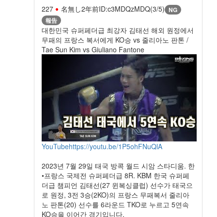
227
名無し
2年前
ID:c3MDQzMDQ(3/5)
NG
報告
대한민국 슈퍼페더급 최강자 김태선 해외 원정에서
무패의 프랑스 복서에게 KO승 vs 줄리아노 판톤 /
Tae Sun Kim vs Giuliano Fantone
YouTube
https://youtu.be/1P5ohFNuQlA
2023년 7월 29일 태국 방콕 월드 시암 스타디움. 한
•프랑스 국제전 슈퍼페더급 8R. KBM 한국 슈퍼페
더급 챔피언 김태선(27 윈복싱클럽) 선수가 태국으
로 원정, 3전 3승(2KO)의 프랑스 무패복서 줄리아
노 판톤(20) 선수를 6라운드 TKO로 누르고 5연속
KO승을 이어간 경기입니다.