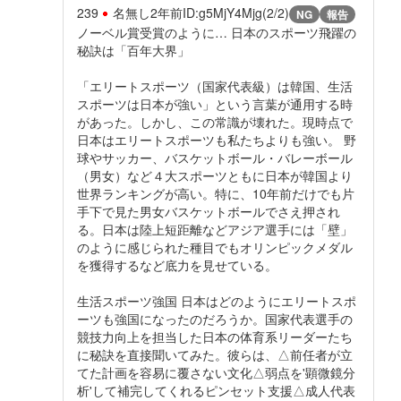
239
名無し
2年前
ID:g5MjY4Mjg(2/2)
NG
報告
ノーベル賞受賞のように… 日本のスポーツ飛躍の
秘訣は「百年大界」
「エリートスポーツ（国家代表級）は韓国、生活
スポーツは日本が強い」という言葉が通用する時
があった。しかし、この常識が壊れた。現時点で
日本はエリートスポーツも私たちよりも強い。 野
球やサッカー、バスケットボール・バレーボール
（男女）など４大スポーツともに日本が韓国より
世界ランキングが高い。特に、10年前だけでも片
手下で見た男女バスケットボールでさえ押され
る。日本は陸上短距離などアジア選手には「壁」
のように感じられた種目でもオリンピックメダル
を獲得するなど底力を見せている。
生活スポーツ強国 日本はどのようにエリートスポ
ーツも強国になったのだろうか。国家代表選手の
競技力向上を担当した日本の体育系リーダーたち
に秘訣を直接聞いてみた。彼らは、△前任者が立
てた計画を容易に覆さない文化△弱点を'顕微鏡分
析'して補完してくれるピンセット支援△成人代表