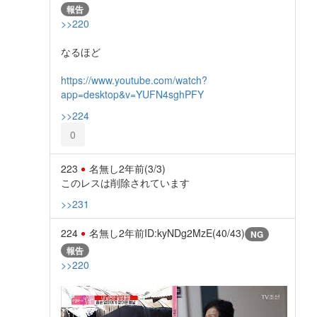
報告
>>220
なるほど
https://www.youtube.com/watch?
app=desktop&v=YUFN4sghPFY
>>224
0
223
名無し
2年前
(3/3)
このレスは削除されています
>>231
224
名無し
2年前
ID:kyNDg2MzE(40/43)
NG
報告
>>220