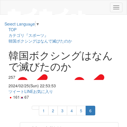
メ
ニ
ュ
Select Language
▼
ー
TOP
カテゴリ『スポーツ』
韓国ボクシングはなんで滅びたのか
韓国ボクシングはなん
で滅びたのか
257
2024/02/25(Sun) 22:53:53
ツイート
LINE
お気に入り
161
67
1
2
3
4
5
6