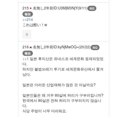
215
名無し
2年前
ID:U3MjM3NjY(9/11)
NG
報告
>>214
これは酷い！w
0
216
名無し
2年前
ID:kyNjMwOQ=(20/22)
NG
報告
>>1
일본 후지산은 유네스코 세계문화 등재되었었
다.
하지만 불법쓰레기 투기로 세계문화유산에서 쫓겨
났다.
일본은 더러운 산업재해가 많은 것 아닐까요?
일본인들은 왜 겨우 80살에 허리가 구부러집니까?
한국에서 80살은 전혀 허리가 구부러지지 않습니
다.
식당 주방이 너무 더러워요.