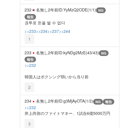
232
名無し
2年前
ID:YyMzQ2ODE(1/1)
NG
報告
권투로 돈을 벌 수 없다
>>233
>>234
>>237
>>244
1
233
名無し
2年前
ID:kyNDg2MzE(43/43)
NG
報告
>>232
韓国人はボクシング弱いから当り前
2
234
名無し
2年前
ID:g3MjAyOTA(1/2)
NG
報告
>>232
井上尚弥のファイトマネー、1試合6億5000万円
3