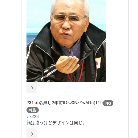
0
231
名無し
2年前
ID:Q0NzYwMTc(1/1)
NG
報告
>>223
顔は違うけどデザインは同じ。
0