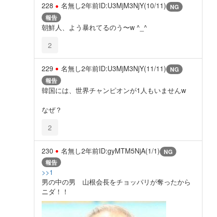
228
名無し
2年前
ID:U3MjM3NjY(10/11)
NG
報告
朝鮮人、よう暴れてるのう〜w ^_^
2
229
名無し
2年前
ID:U3MjM3NjY(11/11)
NG
報告
韓国には、世界チャンピオンが1人もいませんw
なぜ？
2
230
名無し
2年前
ID:gyMTM5NjA(1/1)
NG
報告
>>1
男の中の男 山根会長をチョッパリが奪ったから
ニダ！！