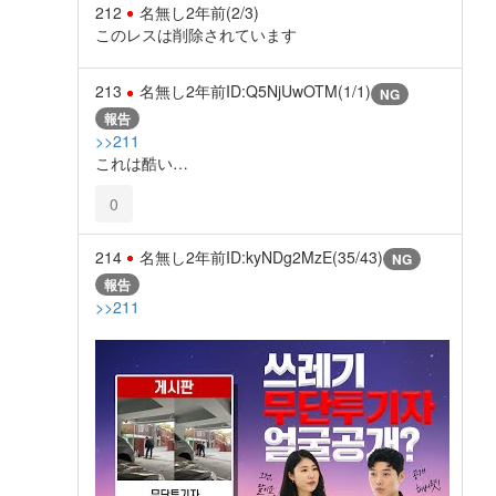
212
名無し
2年前
(2/3)
このレスは削除されています
213
名無し
2年前
ID:Q5NjUwOTM(1/1)
NG
報告
>>211
これは酷い…
0
214
名無し
2年前
ID:kyNDg2MzE(35/43)
NG
報告
>>211