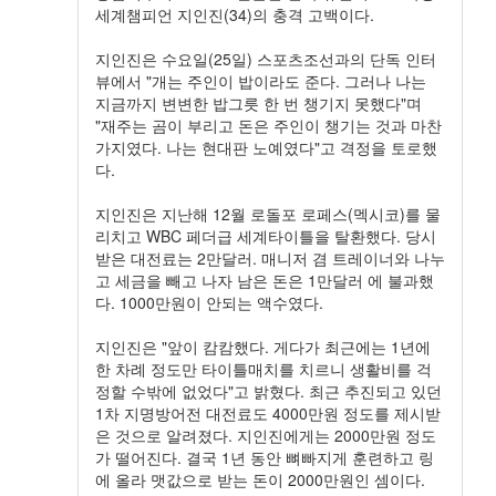
세계챔피언 지인진(34)의 충격 고백이다.
지인진은 수요일(25일) 스포츠조선과의 단독 인터
뷰에서 "개는 주인이 밥이라도 준다. 그러나 나는
지금까지 변변한 밥그릇 한 번 챙기지 못했다"며
"재주는 곰이 부리고 돈은 주인이 챙기는 것과 마찬
가지였다. 나는 현대판 노예였다"고 격정을 토로했
다.
지인진은 지난해 12월 로돌포 로페스(멕시코)를 물
리치고 WBC 페더급 세계타이틀을 탈환했다. 당시
받은 대전료는 2만달러. 매니저 겸 트레이너와 나누
고 세금을 빼고 나자 남은 돈은 1만달러 에 불과했
다. 1000만원이 안되는 액수였다.
지인진은 "앞이 캄캄했다. 게다가 최근에는 1년에
한 차례 정도만 타이틀매치를 치르니 생활비를 걱
정할 수밖에 없었다"고 밝혔다. 최근 추진되고 있던
1차 지명방어전 대전료도 4000만원 정도를 제시받
은 것으로 알려졌다. 지인진에게는 2000만원 정도
가 떨어진다. 결국 1년 동안 뼈빠지게 훈련하고 링
에 올라 맷값으로 받는 돈이 2000만원인 셈이다.