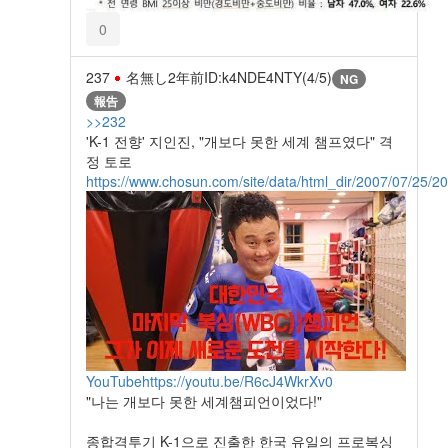
0
237
名無し
2年前
ID:k4NDE4NTY(4/5)
NG
報告
>>232
'K-1 전향' 지인진, "개보다 못한 세계 챔프였다" 격
정 토로
https://www.chosun.com/site/data/html_dir/2007/07/25/
YouTube
https://youtu.be/R6cJ4WkrXv0
"나는 개보다 못한 세계챔피언이었다!"
종합격투기 K-1으로 진출한 한국 유일의 프로복싱