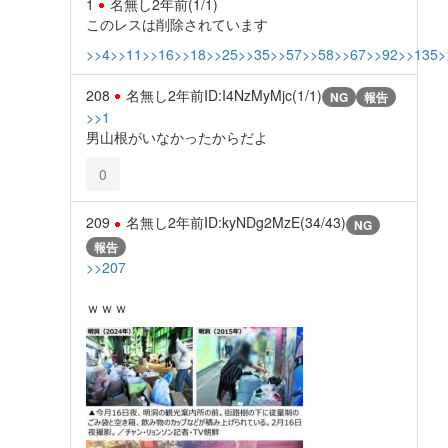
1
名無し
2年前
(1/1)
このレスは削除されています
>>4
>>11
>>16
>>18
>>25
>>35
>>57
>>58
>>67
>>92
>>135
>
208
名無し
2年前
ID:I4NzMyMjc(1/1)
NG
報告
>>1
男山根がいなかったからだよ
0
209
名無し
2年前
ID:kyNDg2MzE(34/43)
NG
報告
>>207
ｗｗｗ