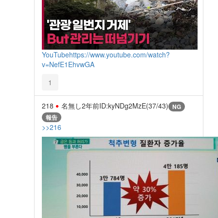
YouTube
https://www.youtube.com/watch?
v=NefE1EhvwGA
1
218
名無し
2年前
ID:kyNDg2MzE(37/43)
NG
報告
>>216