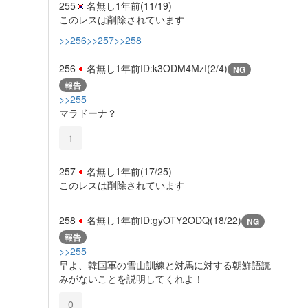
255
名無し
1年前
(11/19)
このレスは削除されています
>>256
>>257
>>258
256
名無し
1年前
ID:k3ODM4MzI(2/4)
NG
報告
>>255
マラドーナ？
1
257
名無し
1年前
(17/25)
このレスは削除されています
258
名無し
1年前
ID:gyOTY2ODQ(18/22)
NG
報告
>>255
早よ、韓国軍の雪山訓練と対馬に対する朝鮮語読
みがないことを説明してくれよ！
0