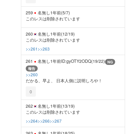
259
名無し
1年前
(5/7)
このレスは削除されています
260
名無し
1年前
(12/19)
このレスは削除されています
>>261
>>263
261
名無し
1年前
ID:gyOTY2ODQ(19/22)
NG
報告
>>260
だかる、早よ、 日本人側に説明しろや！
0
262
名無し
1年前
(13/19)
このレスは削除されています
>>264
>>266
>>267
263
名無し
1年前
(18/25)