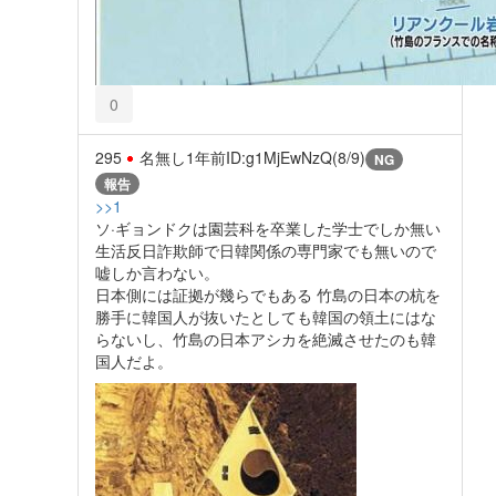
0
295
名無し
1年前
ID:g1MjEwNzQ(8/9)
NG
報告
>>1
ソ·ギョンドクは園芸科を卒業した学士でしか無い
生活反日詐欺師で日韓関係の専門家でも無いので
嘘しか言わない。
日本側には証拠が幾らでもある 竹島の日本の杭を
勝手に韓国人が抜いたとしても韓国の領土にはな
らないし、竹島の日本アシカを絶滅させたのも韓
国人だよ。