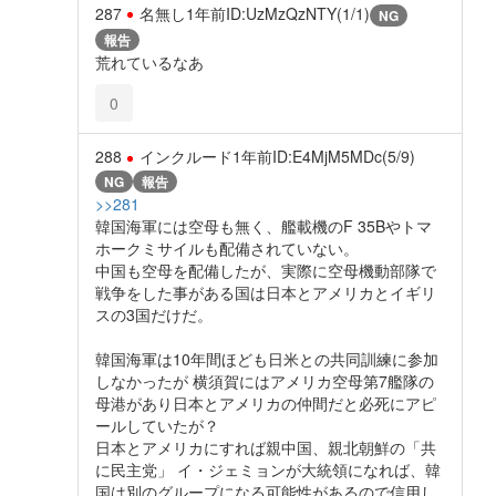
287
名無し
1年前
ID:UzMzQzNTY(1/1)
NG
報告
荒れているなあ
0
288
インクルード
1年前
ID:E4MjM5MDc(5/9)
NG
報告
>>281
韓国海軍には空母も無く、艦載機のF 35Bやトマ
ホークミサイルも配備されていない。
中国も空母を配備したが、実際に空母機動部隊で
戦争をした事がある国は日本とアメリカとイギリ
スの3国だけだ。
韓国海軍は10年間ほども日米との共同訓練に参加
しなかったが 横須賀にはアメリカ空母第7艦隊の
母港があり日本とアメリカの仲間だと必死にアピ
ールしていたが？
日本とアメリカにすれば親中国、親北朝鮮の「共
に民主党」 イ・ジェミョンが大統領になれば、韓
国は別のグループになる可能性があるので信用し