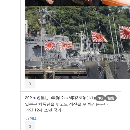
0
292
名無し
1年前
ID:cxMjQ3NDg(1/1)
NG
報告
일본은 핵폭탄을 맞고도 정신을 못 차리는구나
과연 12세 소년 국가
>>294
0