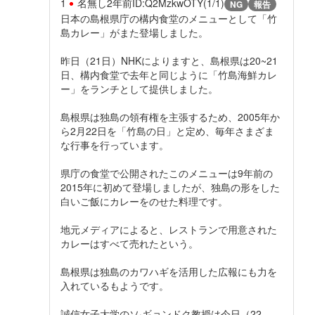
1
名無し
2年前
ID:Q2MzkwOTY(1/1)
NG
報告
日本の島根県庁の構内食堂のメニューとして「竹
島カレー」がまた登場しました。
昨日（21日）NHKによりますと、島根県は20~21
日、構内食堂で去年と同じように「竹島海鮮カレ
ー」をランチとして提供しました。
島根県は独島の領有権を主張するため、2005年か
ら2月22日を「竹島の日」と定め、毎年さまざま
な行事を行っています。
県庁の食堂で公開されたこのメニューは9年前の
2015年に初めて登場しましたが、独島の形をした
白いご飯にカレーをのせた料理です。
地元メディアによると、レストランで用意された
カレーはすべて売れたという。
島根県は独島のカワハギを活用した広報にも力を
入れているもようです。
誠信女子大学のソ·ギョンドク教授は今日（22