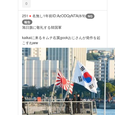
0
251
名無し
1年前
ID:AzODQyNTA(8/9)
NG
報告
旭日旗に敬礼する韓国軍
kaikaiに来るキムチ右翼gookおじさんが発作を起
こすねww