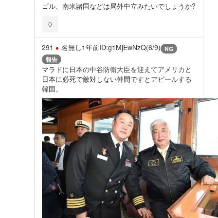
ゴル、南米諸国などは局外中立みたいでしょうか?
0
291
名無し
1年前
ID:g1MjEwNzQ(6/9)
NG
報告
マラドに日本の中谷防衛大臣を迎えてアメリカと
日本に必死で敵対しない仲間ですとアピールする
韓国。