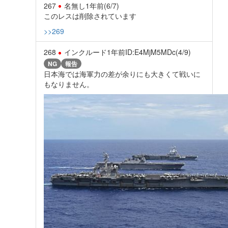
267
名無し
1年前
(6/7)
このレスは削除されています
>>269
268
インクルード
1年前
ID:E4MjM5MDc(4/9)
NG
報告
日本海では海軍力の差が余りにも大きくて戦いに
もなりません。