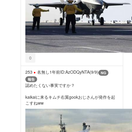
0
253
名無し
1年前
ID:AzODQyNTA(9/9)
NG
報告
認めたくない事実ですか？
kaikaiに来るキムチ右翼gookおじさんが発作を起
こすねww