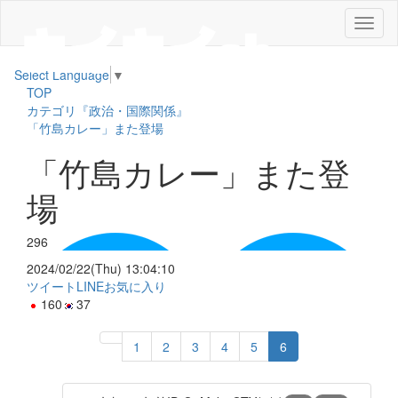
メ
ニ
ュ
Select Language
▼
ー
TOP
カテゴリ『政治・国際関係』
「竹島カレー」また登場
「竹島カレー」また登
場
296
2024/02/22(Thu) 13:04:10
ツイート
LINE
お気に入り
160
37
1
2
3
4
5
6