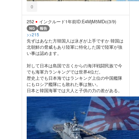
0
252
インクルード
1年前
ID:E4MjM5MDc(3/9)
NG
報告
>>215
先ずはあなた方韓国人は泳ぎが上手ですか 韓国は
北朝鮮の脅威もあり陸軍に特化した国で陸軍が強
い事は認めます。
対して日本は島国で古くからの海洋戦闘民族で今
でも海軍力ランキングでは世界4位だ。
歴史上でも日本海ではランキング上位の中国艦隊
にもロシア艦隊にも敗れた事は無い。
日本と韓国海軍では大人と子供の力の差がある。