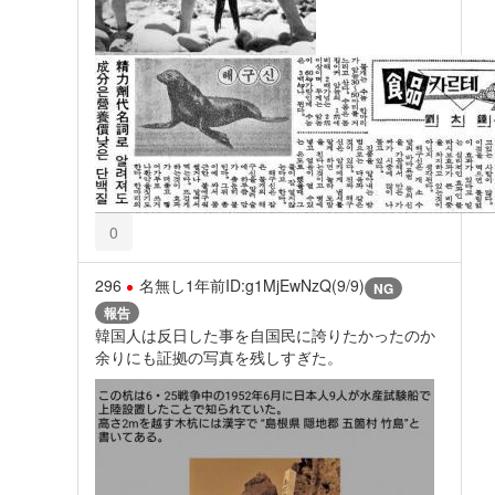
0
296
名無し
1年前
ID:g1MjEwNzQ(9/9)
NG
報告
韓国人は反日した事を自国民に誇りたかったのか
余りにも証拠の写真を残しすぎた。