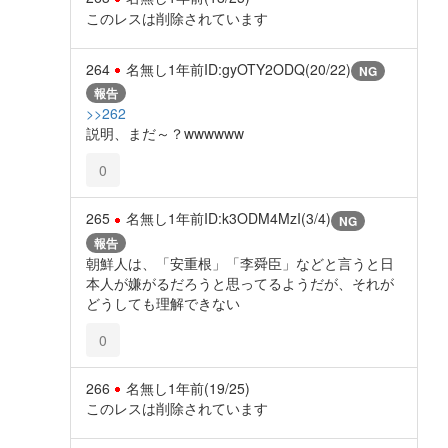
このレスは削除されています
264
名無し
1年前
ID:gyOTY2ODQ(20/22)
NG
報告
>>262
説明、まだ～？wwwwww
0
265
名無し
1年前
ID:k3ODM4MzI(3/4)
NG
報告
朝鮮人は、「安重根」「李舜臣」などと言うと日
本人が嫌がるだろうと思ってるようだが、それが
どうしても理解できない
0
266
名無し
1年前
(19/25)
このレスは削除されています