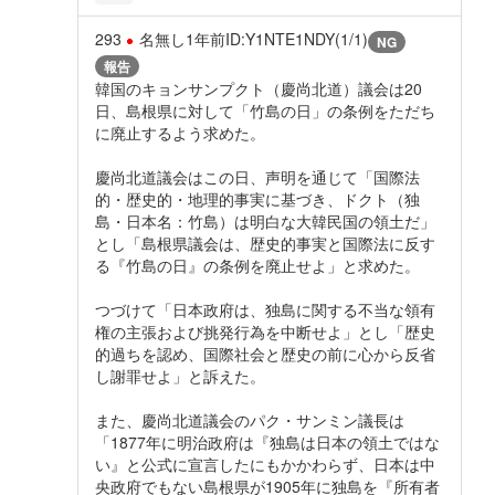
293
名無し
1年前
ID:Y1NTE1NDY(1/1)
NG
報告
韓国のキョンサンプクト（慶尚北道）議会は20
日、島根県に対して「竹島の日」の条例をただち
に廃止するよう求めた。
慶尚北道議会はこの日、声明を通じて「国際法
的・歴史的・地理的事実に基づき、ドクト（独
島・日本名：竹島）は明白な大韓民国の領土だ」
とし「島根県議会は、歴史的事実と国際法に反す
る『竹島の日』の条例を廃止せよ」と求めた。
つづけて「日本政府は、独島に関する不当な領有
権の主張および挑発行為を中断せよ」とし「歴史
的過ちを認め、国際社会と歴史の前に心から反省
し謝罪せよ」と訴えた。
また、慶尚北道議会のパク・サンミン議長は
「1877年に明治政府は『独島は日本の領土ではな
い』と公式に宣言したにもかかわらず、日本は中
央政府でもない島根県が1905年に独島を『所有者