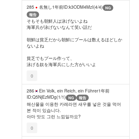
285
名無し
1年前
ID:k3ODM4MzI(4/4)
NG
報告
そもそも朝鮮人は泳げないよね
海軍兵が泳げないなんて笑い話だ
朝鮮は貧乏だから朝鮮にプールは数えるほどしか
ないよね
貧乏でもプール作って、
泳げる奴を海軍兵にした方がいいよ
0
286
Ein Volk, ein Reich, ein Führer
1年前
ID:Q5NjEzMDg(1/1)
NG
報告
해산물을 이용한 카레라면 새우를 넣은 것을 먹어
본 적이 있습니다.
아마 맛도 그런 느낌일까요?
0