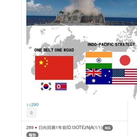
>>290
0
289
日向回廊
1年前
ID:I3OTEzNjA(1/1)
NG
報告