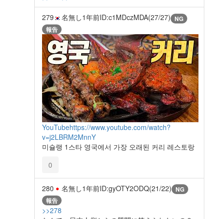
279
名無し
1年前
ID:c1MDczMDA(27/27)
NG
報告
YouTube
https://www.youtube.com/watch?
v=j2LBRM2MnnY
미슐랭 1스타 영국에서 가장 오래된 커리 레스토랑
0
280
名無し
1年前
ID:gyOTY2ODQ(21/22)
NG
報告
>>278