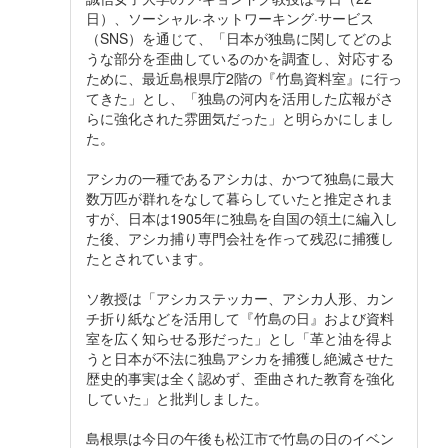
日）、ソーシャル·ネットワーキング·サービス
（SNS）を通じて、「日本が独島に関してどのよ
うな部分を歪曲しているのかを調査し、対応する
ために、最近島根県庁2階の『竹島資料室』に行っ
てきた」とし、「独島の河内を活用した広報がさ
らに強化された雰囲気だった」と明らかにしまし
た。
アシカの一種であるアシカは、かつて独島に最大
数万匹が群れをなして暮らしていたと推定されま
すが、日本は1905年に独島を自国の領土に編入し
た後、アシカ捕り専門会社を作って残忍に捕獲し
たとされています。
ソ教授は「アシカステッカー、アシカ人形、カン
チ折り紙などを活用して『竹島の日』および資料
室を広く知らせる形だった」とし「革と油を得よ
うと日本が不法に独島アシカを捕獲し絶滅させた
歴史的事実は全く認めず、歪曲された教育を強化
していた」と批判しました。
島根県は今日の午後も松江市で竹島の日のイベン