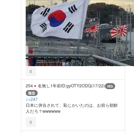
0
254
名無し
1年前
ID:gyOTY2ODQ(17/22)
NG
報告
>>247
日本に併合されて、恥じかいたのは、お前ら朝鮮
人だろ？wwwwww
0