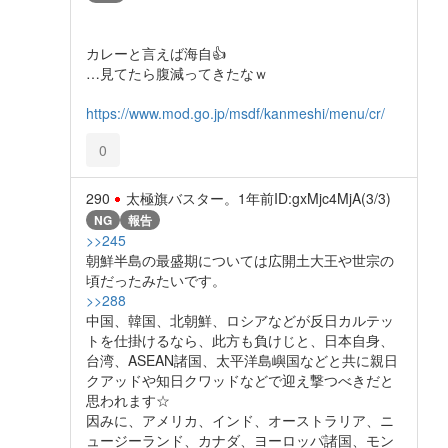
カレーと言えば海自👍
…見てたら腹減ってきたなｗ
https://www.mod.go.jp/msdf/kanmeshi/menu/cr/
0
290
太極旗バスター。
1年前
ID:gxMjc4MjA(3/3)
NG
報告
>>245
朝鮮半島の最盛期については広開土大王や世宗の
頃だったみたいです。
>>288
中国、韓国、北朝鮮、ロシアなどが反日カルテッ
トを仕掛けるなら、此方も負けじと、日本自身、
台湾、ASEAN諸国、太平洋島嶼国などと共に親日
クアッドや知日クワッドなどで迎え撃つべきだと
思われます☆
因みに、アメリカ、インド、オーストラリア、ニ
ュージーランド、カナダ、ヨーロッパ諸国、モン