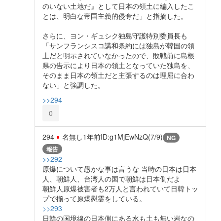
のいない土地だ』として日本の領土に編入したこ
とは、明白な帝国主義的侵奪だ」と指摘した。
さらに、ヨン・ギュシク独島守護特別委員長も
「サンフランシスコ講和条約には独島が韓国の領
土だと明示されていなかったので、敗戦前に島根
県の告示により日本の領土となっていた独島を、
そのまま日本の領土だと主張するのは理屈に合わ
ない」と強調した。
>>294
0
294
名無し
1年前
ID:g1MjEwNzQ(7/9)
NG
報告
>>292
原爆について愚かな事は言うな 当時の日本は日本
人、朝鮮人、台湾人の国で朝鮮は日本側だよ
朝鮮人原爆被害者も2万人と言われていて日韓トッ
プで揃って原爆慰霊をしている。
>>293
日韓の国境線の日本側にある水も土も無い岩なの