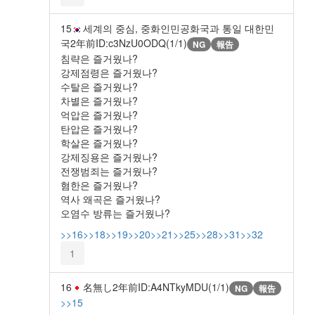
15
세계의 중심, 중화인민공화국과 통일 대한민
국
2年前
ID:c3NzU0ODQ(1/1)
NG
報告
침략은 즐거웠나?
강제점령은 즐거웠나?
수탈은 즐거웠나?
차별은 즐거웠나?
억압은 즐거웠나?
탄압은 즐거웠나?
학살은 즐거웠나?
강제징용은 즐거웠나?
전쟁범죄는 즐거웠나?
혐한은 즐거웠나?
역사 왜곡은 즐거웠나?
오염수 방류는 즐거웠나?
>>16
>>18
>>19
>>20
>>21
>>25
>>28
>>31
>>32
1
16
名無し
2年前
ID:A4NTkyMDU(1/1)
NG
報告
>>15