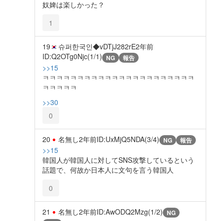
奴婢は楽しかった？
1
19
슈퍼한국인◆vDTjJ282rE
2年前
ID:Q2OTg0Njc(1/1)
NG
報告
>>15
ㅋㅋㅋㅋㅋㅋㅋㅋㅋㅋㅋㅋㅋㅋㅋㅋㅋㅋㅋㅋㅋㅋ
ㅋㅋㅋㅋㅋ
>>30
0
20
名無し
2年前
ID:UxMjQ5NDA(3/4)
NG
報告
>>15
韓国人が韓国人に対してSNS攻撃しているという
話題で、何故か日本人に文句を言う韓国人
0
21
名無し
2年前
ID:AwODQ2Mzg(1/2)
NG