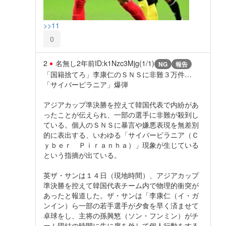
>>11
0
2
名無し
2年前
ID:k1Nzc3Mjg(1/1)
NG
報告
「国籍捨てろ」李康仁のＳＮＳに非難３万件…
「サイバーピラニア」爆弾
アジアカップ準決勝を控えて韓国代表で内紛があ
ったことが伝えられ、一部の選手に非難が殺到し
ている。個人のＳＮＳに暴言や嫌悪表現を無差別
的に表出する、いわゆる「サイバーピラニア（Ｃ
ｙｂｅｒ Ｐｉｒａｎｈａ）」現象が生じている
という指摘が出ている。
英ザ・サンは１４日（現地時間）、アジアカップ
準決勝を控えて韓国代表チーム内で物理的衝突が
あったと報道した。ザ・サンは「李康仁（イ・ガ
ンイン）ら一部の若手選手が夕食を早く済ませて
卓球をし、主将の孫興慜（ソン・フンミン）がチ
ーム団結の時間に先に席を外して個人行動をする