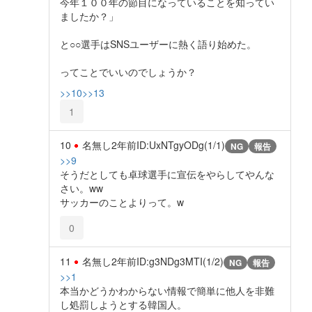
今年１００年の節目になっていることを知ってい
ましたか？」
と○○選手はSNSユーザーに熱く語り始めた。
ってことでいいのでしょうか？
>>10
>>13
1
10
名無し
2年前
ID:UxNTgyODg(1/1)
NG
報告
>>9
そうだとしても卓球選手に宣伝をやらしてやんな
さい。ww
サッカーのことよりって。w
0
11
名無し
2年前
ID:g3NDg3MTI(1/2)
NG
報告
>>1
本当かどうかわからない情報で簡単に他人を非難
し処罰しようとする韓国人。