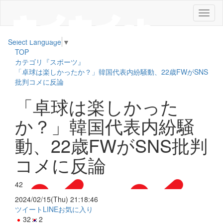
メ
ニ
ュ
Select Language
▼
ー
TOP
カテゴリ『スポーツ』
「卓球は楽しかったか？」韓国代表内紛騒動、22歳FWがSNS
批判コメに反論
「卓球は楽しかった
か？」韓国代表内紛騒
動、22歳FWがSNS批判
コメに反論
42
2024/02/15(Thu) 21:18:46
ツイート
LINE
お気に入り
32
2