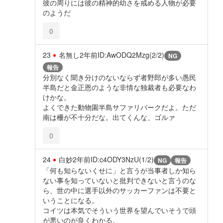
彼の周りには彼の精神的幼さを戒める人物が必要
のようだ
0
23
名無し
2年前
ID:AwODQ2Mzg(2/2)
NG
報告
分別なく聞き分けのないならず者野郎が多い愚民
半島だと金正恩のような非情な独裁者も必要なわ
けかな。
よくできた動物園半島サファリパークだよ。ただ
南は柵が不十分だな。出てくんな、ゴルァ
0
24
白妙
2年前
ID:c4ODY3NzU(1/2)
NG
報告
「何も知らないくせに」と言うが当事者しか知ら
ない事を知っていないと批判できないと言うのな
ら、世の中に選手以外のサッカーファンは不要と
いうことになる。
コイツは本気でそういう世界を望んでいそうで頭
が悪いのが良くわかる。