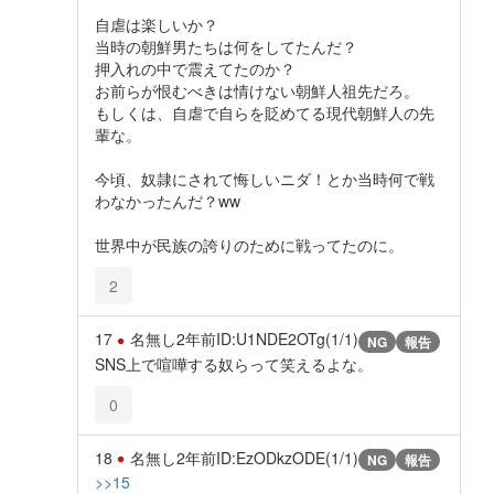
自虐は楽しいか？
当時の朝鮮男たちは何をしてたんだ？
押入れの中で震えてたのか？
お前らが恨むべきは情けない朝鮮人祖先だろ。
もしくは、自虐で自らを貶めてる現代朝鮮人の先
輩な。
今頃、奴隷にされて悔しいニダ！とか当時何で戦
わなかったんだ？ww
世界中が民族の誇りのために戦ってたのに。
2
17
名無し
2年前
ID:U1NDE2OTg(1/1)
NG
報告
SNS上で喧嘩する奴らって笑えるよな。
0
18
名無し
2年前
ID:EzODkzODE(1/1)
NG
報告
>>15