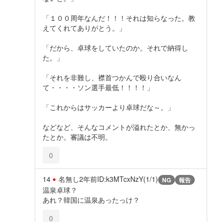
「１００周年なんだ！！！それは知らなった。教
えてくれてありがとう。」
「だから、卓球をしていたのか。それで納得し
た。」
「それを非難し、襟首つかんで殴り合いなん
て・・・・ソン選手最低！！！！」
「これからはサッカーより卓球だな～。」
などなど、そんなコメントが溢れたとか、無かっ
たとか。審議は不明。
0
14
名無し
2年前
ID:k3MTcxNzY(1/1)
NG
報告
温泉卓球？
あれ？韓国に温泉あったっけ？
0