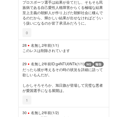
プロスポーツ選手は結果が全てだし、そもそも民
族病である自己愛性人格障害からくる極端な結果
至上主義の朝鮮人が作り上げた朝鮮社会に棲んで
るのだから、輝かしい結果が出せなければどうい
う扱いになるのか皆了承済みだろうに。
0
28
名無し
2年前
(1/1)
このレスは削除されています
29
名無し
2年前
ID:g4NTU0NTk(1/1)
NG
報告
だったら彼が考えるその時の状況を詳細に語って
欲しいもんだが。
しかしそろそろか、旭日旗が登場して完璧な悪者
が愛国選手になる展開は。
1
30
名無し
2年前
(1/2)