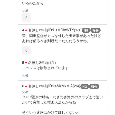
いるのだから
>>5
0
4
名無し
2年前
ID:U1MDIwNTY(1/1)
NG
報告
昔、岡田監督がカズを外した出来事があったけど
あれは然るべき判断だったんだろうかね。
0
5
名無し
2年前
(1/1)
このレスは削除されています
>>6
6
名無し
2年前
ID:k4MzMxMjA(2/4)
NG
報告
>>5
ＣＲ7騒ぎの時も、わざわざ海外のクラブまで追い
かけて突撃した韓国人居たからね
そういう迷惑はかけてほしくないわ