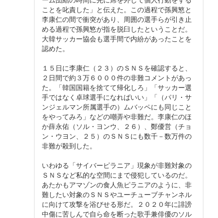
ことを叱責した」と伝えた。この過程で孫興慜と
李康仁の間で衝突があり、周囲の選手らが引き止
める過程で孫興慜が指を脱臼したということだ。
大韓サッカー協会も選手間で内紛があったことを
認めた。
１５日に李康仁（２３）のＳＮＳを確認すると、
２日間で約３万６０００件の非難コメントがあっ
た。「韓国国籍を捨てて帰化しろ」「サッカー選
手ではなく卓球選手になればいい」「（パリ・サ
ンジェルマン所属選手の）ムバッペにも同じこと
をやってみろ」などの嘲弄や非難だ。李康仁のほ
か薛永佑（ソル・ヨンウ、２６）、鄭優営（チョ
ン・ウヨン、２５）のＳＮＳにも数千－数万件の
非難が殺到した。
いわゆる「サイバーピラニア」現象が非難対象の
ＳＮＳなど私的な空間にまで侵犯しているのだ。
あたかもアマゾンの食人魚ピラニアのように、非
難したい対象のＳＮＳやユーチューブチャンネル
に向けて攻撃を浴びせる形だ。２０２０年に誹謗
中傷に苦しんで自ら命を断った歌手兼俳優のソル