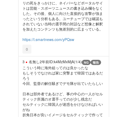
リの死をきっかけに、ネイバーなどポータルサイ
トは芸能・スポーツニュースの書き込み欄をなく
した。その後、個人に向けた直接的な攻撃が強ま
ったという分析もある。ユーチューブでは確認も
されていない当時の選手間の対話など想像と解釈
を加えたコンテンツも無差別的に広まっている。
https://l.smartnews.com/yPQsw
0
3
名無し
2年前
ID:k4MzMxMjA(1/4)
NG
報告
こういう時に海外組ってのは良かったな
もしそうでなければ家に突撃まで韓国ではあるだ
ろう
今回、監督の解任騒ぎでデモ隊が出ていたらしい
日本は部外者であるけど、事の中心の一人がセル
ティック所属のオ選手ってのが少し残念だ
セルティックに韓国人が迷惑をかけなければいい
がね
折角日本が良いイメージをセルティックで作って