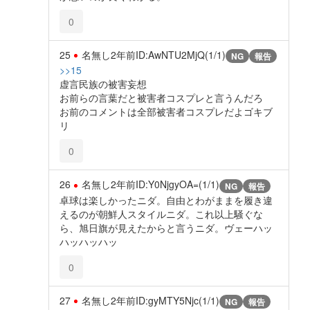
0
25
名無し
2年前
ID:AwNTU2MjQ(1/1)
NG
報告
>>15
虚言民族の被害妄想
お前らの言葉だと被害者コスプレと言うんだろ
お前のコメントは全部被害者コスプレだよゴキブ
リ
0
26
名無し
2年前
ID:Y0NjgyOA=(1/1)
NG
報告
卓球は楽しかったニダ。自由とわがままを履き違
えるのが朝鮮人スタイルニダ。これ以上騒ぐな
ら、旭日旗が見えたからと言うニダ。ヴェーハッ
ハッハッハッ
0
27
名無し
2年前
ID:gyMTY5Njc(1/1)
NG
報告