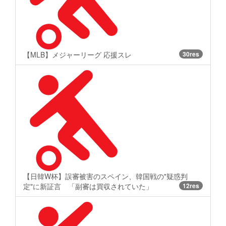
【MLB】メジャーリーグ 応援スレ
30res
【日韓W杯】誤審被害のスペイン、韓国戦の"疑惑判
定"に新証言 「副審は買収されていた」
12res