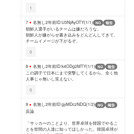
1
7
名無し
2年前
ID:U3NjAyOTY(1/1)
NG
報告
朝鮮人選手がいるチームは嫌だろうな。
朝鮮人が嫌がらせ書き込みをどんどんしてきて、
チームイメージが下がるぞ。
0
8
名無し
2年前
ID:k4ODg2MTY(1/1)
NG
報告
この調子で日本にまで突撃してくるから、全く他
人事じゃ無いし笑えない。
0
9
名無し
2年前
ID:gyMDczNDQ(1/2)
NG
報告
反論
「サッカーのことより、世界卓球を韓国でやるこ
とを世間の人達に知ってほしかった。韓国卓球が