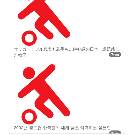
サッカー：フル代表も若手も…絶好調の日本、課題残し
た韓国
7res
2002년 월드컵 한국팀에 대해 날조 왜곡하는 일본인
2res