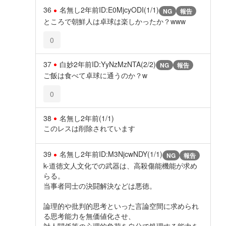
36
名無し
2年前
ID:E0MjcyODI(1/1)
NG
報告
ところで朝鮮人は卓球は楽しかったか？www
0
37
白妙
2年前
ID:YyNzMzNTA(2/2)
NG
報告
ご飯は食べて卓球に通うのか？w
0
38
名無し
2年前
(1/1)
このレスは削除されています
39
名無し
2年前
ID:M3NjcwNDY(1/1)
NG
報告
k-道徳文人文化での武器は、高殺傷能機能が求め
らる。
当事者同士の決闘解決などは悪徳。
論理的や批判的思考といった言論空間に求められ
る思考能力を無価値化させ、
対人関係等の心理的負荷を自分で処理する能力を