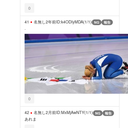
0
41
名無し
2年前
ID:k4ODIyMDA(1/1)
NG
報告
.
0
42
名無し
2月前
ID:MxMjAwNTY(1/1)
NG
報告
あれま