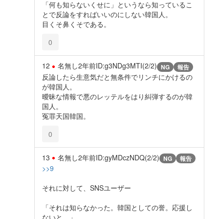
「何も知らないくせに」というなら知っているこ
とで反論をすればいいのにしない韓国人。
目くそ鼻くそである。
0
12
名無し
2年前
ID:g3NDg3MTI(2/2)
NG
報告
反論したら生意気だと無条件でリンチにかけるの
が韓国人。
曖昧な情報で悪のレッテルをはり糾弾するのが韓
国人。
冤罪天国韓国。
0
13
名無し
2年前
ID:gyMDczNDQ(2/2)
NG
報告
>>9
それに対して、SNSユーザー
「それは知らなかった。韓国としての誉。応援し
ないと。」