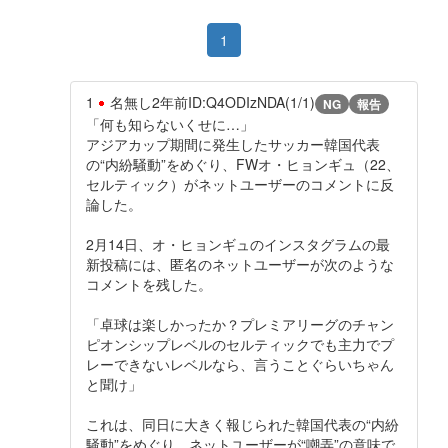
1
1
名無し
2年前
ID:Q4ODIzNDA(1/1)
NG
報告
「何も知らないくせに…」
アジアカップ期間に発生したサッカー韓国代表
の“内紛騒動”をめぐり、FWオ・ヒョンギュ（22、
セルティック）がネットユーザーのコメントに反
論した。
2月14日、オ・ヒョンギュのインスタグラムの最
新投稿には、匿名のネットユーザーが次のような
コメントを残した。
「卓球は楽しかったか？プレミアリーグのチャン
ピオンシップレベルのセルティックでも主力でプ
レーできないレベルなら、言うことぐらいちゃん
と聞け」
これは、同日に大きく報じられた韓国代表の“内紛
騒動”をめぐり、ネットユーザーが“嘲弄”の意味で