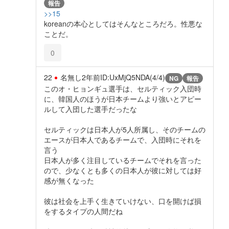
報告
>>15
koreanの本心としてはそんなところだろ。性悪な
ことだ。
0
22
名無し
2年前
ID:UxMjQ5NDA(4/4)
NG
報告
このオ・ヒョンギュ選手は、セルティック入団時
に、韓国人のほうが日本チームより強いとアピー
ルして入団した選手だったな
セルティックは日本人が5人所属し、そのチームの
エースが日本人であるチームで、入団時にそれを
言う
日本人が多く注目しているチームでそれを言った
ので、少なくとも多くの日本人が彼に対しては好
感が無くなった
彼は社会を上手く生きていけない、口を開けば損
をするタイプの人間だね