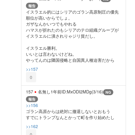
報告
イスラエル的にはシリアのゴラン高原制圧の優先
順位が高いからでしょ。
ガザなんかいつでもやれる
ハマスが折れたのもシリアのテロ組織グループが
イスラエルに潰されりゃジリ貧だし。
イスラエル勝利。
いいとは言わないけどね。
やってんのは隣国侵略と自国異人種迫害だから
>>157
0
157
名無し
1年前
ID:MxODI2MDg(3/16)
NG
報告
>>156
ゴラン高原からは絶対に撤退しないとおもう
すでにトランプなんとかって町を作り始めたし
>>162
0