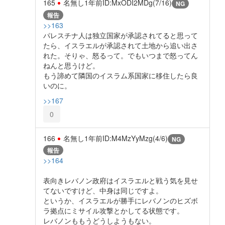
165
名無し
1年前
ID:MxODI2MDg(7/16)
NG
報告
>>163
パレスチナ人は独立国家が承認されてると思って
たら、イスラエルが承認されて土地から追い出さ
れた。そりゃ、怒るって。でもいつまで怒ってん
ねんと思うけど。
もう諦めて隣国のイスラム系国家に移住したら良
いのに。
>>167
0
166
名無し
1年前
ID:M4MzYyMzg(4/6)
NG
報告
>>164
表向きレバノン政府はイスラエルと戦う気を見せ
てないですけど、中身は同じですよ。
というか、イスラエルが勝手にレバノンのヒズボ
ラ拠点にミサイル攻撃とかしてる状態です。
レバノンももうどうしようもない。