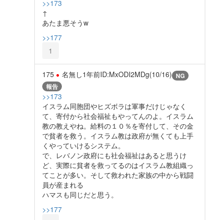
>>173
↑
あたま悪そうw
>>177
1
175
名無し
1年前
ID:MxODI2MDg(10/16)
NG
報告
>>173
イスラム同胞団やヒズボラは軍事だけじゃなく
て、寄付から社会福祉もやってんのよ。イスラム
教の教えやね。給料の１０％を寄付して、その金
で貧者を救う。イスラム教は政府が無くても上手
くやっていけるシステム。
で、レバノン政府にも社会福祉はあると思うけ
ど、実際に貧者を救ってるのはイスラム教組織っ
てことが多い。そして救われた家族の中から戦闘
員が産まれる
ハマスも同じだと思う。
>>177