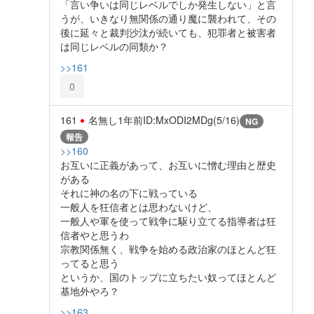
「言い争いは同じレベルでしか発生しない」と言
うが、いきなり無関係の通り魔に襲われて、その
後に延々と裁判沙汰が続いても、犯罪者と被害者
は同じレベルの同類か？
>>161
0
161
名無し
1年前
ID:MxODI2MDg(5/16)
NG
報告
>>160
お互いに正義があって、お互いに憎む理由と歴史
がある
それに神の名の下に戦っている
一般人を狂信者とは思わないけど、
一般人や軍を使って戦争に駆り立てる指導者は狂
信者やと思うわ
宗教関係無く、戦争を始める政治家のほとんど狂
ってると思う
というか、国のトップに立ちたい奴ってほとんど
基地外やろ？
>>163