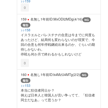
>>159
0
159
名無し
1年前
ID:MxODI2MDg(4/16)
NG
報告
>>158
イスラエルとパレスチナの合意は今までに何度も
あったけど、結局何も変わらないのが現実で、今
回の合意も何年停戦継続出来るのか、ぐらいの期
待しかないわ。
停戦も何か月で終わるかもしれないけど
0
160
名無し
1年前
ID:k4MzU4MTg(2/2)
NG
報告
>>153
本当に狂信者同士か？
例えば日本人と韓国人が言い争ってて、「狂信者
同士だなあ」って思うか？