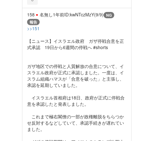
158
名無し
1年前
ID:kwNTczMzY(9/9)
NG
報告
>>151
【ニュース】イスラエル政府 ガザ停戦合意を正
式承認 19日から6週間の停戦へ #shorts
ガザ地区での停戦と人質解放の合意について、イ
スラエル政府が正式に承認しました。一度は、イ
スラム組織ハマスが「合意を破った」と主張し、
承認を延期していました。
イスラエル首相府は18日、政府が正式に停戦合
意を承認したと発表しました。
これまで極右閣僚の一部が政権離脱をちらつか
せ反対するなどしていて、承認手続きが遅れてい
ました。