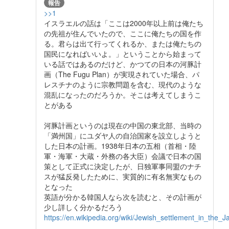
報告
>>1
イスラエルの話は「ここは2000年以上前は俺たち
の先祖が住んでいたので、ここに俺たちの国を作
る。君らは出て行ってくれるか、または俺たちの
国民になればいいよ。」ということから始まって
いる話ではあるのだけど、かつての日本の河豚計
画（The Fugu Plan）が実現されていた場合、パ
レスチナのように宗教問題を含む、現代のような
混乱になったのだろうか。そこは考えてしまうこ
とがある
河豚計画というのは現在の中国の東北部、当時の
「満州国」にユダヤ人の自治国家を設立しようと
した日本の計画。1938年日本の五相（首相・陸
軍・海軍・大蔵・外務の各大臣）会議で日本の国
策として正式に決定したが、日独軍事同盟のナチ
スが猛反発したために、実質的に有名無実なもの
となった
英語が分かる韓国人なら次を読むと、その計画が
少し詳しく分かるだろう
https://en.wikipedia.org/wiki/Jewish_settlement_in_the