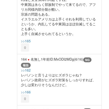
中東国は永らく部族制でやって来てるので、アフ
リカ同様内部分裂が酷い。
宗派の問題もある。
イスラエルアメリカは上手くそれを利用している
というか、内乱してる中東国はほぼ自滅してるこ
とも多い。
上手く自滅させられてるというか。
>>165
0
164
名無し
1年前
ID:MxODI2MDg(6/16)
NG
報告
>>162
レバノンと言うよりはヒズボラじゃね？
レバノン政府がヒズボラ対策をしっかりすれば、
少しは変わりそうなんだけど。
>>166
0