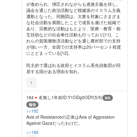
が進められ、弾圧されながらも過激主義を排し、
議会を通じた政治活動など穏健派のイスラム主義
運動となった。同胞団は、大衆を対象にさまざま
な社会活動を展開したことで成長を遂げた組織で
あり、宗教的な活動はもとより、医療・教育・相
互扶助などの社会奉仕活動も行っており[11]、こ
れらの貧困層救済活動などを通じ農村部での支持
が強い一方、全国での支持率は20パーセント程度
にとどまっている[12]。
民主的で選ばれる政府とイスラム系先頭集団が同
居する国がある理由を知れ。
1
184
名無し
1年前
ID:Y1ODg0ODY(5/5)
NG
報告
>>182
Axis of Resistanceの正体はAxis of Aggression
Against Gazaだったわけだ。
>>186