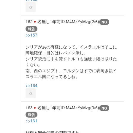
0
162
名無し
1年前
ID:M4MzYyMzg(2/6)
NG
報告
>>157
シリアがあの有様になって、イスラエルはそこに
陣地確保、目的はレバノン潰し。
シリア統治に手を貸すトルコも強硬手段は取りた
くない。
南、西のエジプト、ヨルダンはすでに表向き親イ
スラエル国になってるしね。
>>164
0
163
名無し
1年前
ID:M4MzYyMzg(3/6)
NG
報告
>>161
利権と安全保障の問題ですね。