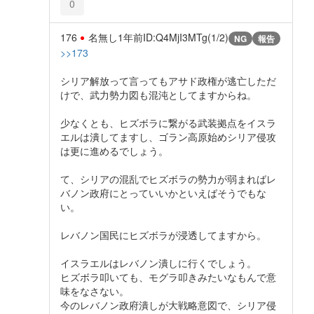
0
176
名無し
1年前
ID:Q4MjI3MTg(1/2)
NG
報告
>>173
シリア解放って言ってもアサド政権が逃亡しただ
けで、武力勢力図も混沌としてますからね。
少なくとも、ヒズボラに繋がる武装拠点をイスラ
エルは潰してますし、ゴラン高原始めシリア侵攻
は更に進めるでしょう。
て、シリアの混乱でヒズボラの勢力が弱まればレ
バノン政府にとっていいかといえばそうでもな
い。
レバノン国民にヒズボラが浸透してますから。
イスラエルはレバノン潰しに行くでしょう。
ヒズボラ叩いても、モグラ叩きみたいなもんで意
味をなさない。
今のレバノン政府潰しが大戦略意図で、シリア侵