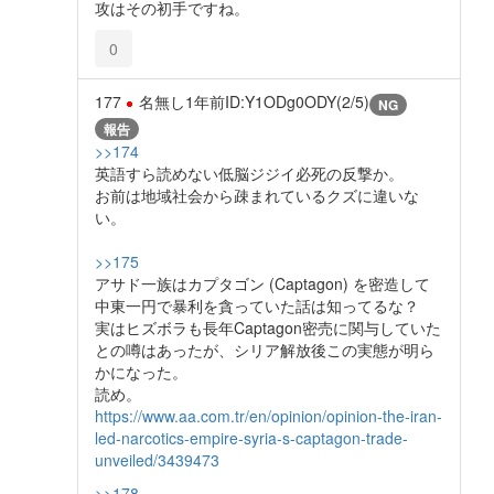
攻はその初手ですね。
0
177
名無し
1年前
ID:Y1ODg0ODY(2/5)
NG
報告
>>174
英語すら読めない低脳ジジイ必死の反撃か。
お前は地域社会から疎まれているクズに違いな
い。
>>175
アサド一族はカプタゴン (Captagon) を密造して
中東一円で暴利を貪っていた話は知ってるな？
実はヒズボラも長年Captagon密売に関与していた
との噂はあったが、シリア解放後この実態が明ら
かになった。
読め。
https://www.aa.com.tr/en/opinion/opinion-the-iran-
led-narcotics-empire-syria-s-captagon-trade-
unveiled/3439473
>>178