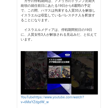
ガザの停戦期間は、アメリカのトランプ次期大
統領の就任前日にあたる19日から6週間の予定
で、この間、ハマスは拘束する人質33人を解放し
イスラエルは収監しているパレスチナ人を釈放す
ることになります。
イスラエルメディアは、停戦期間初日の19日
に、人質女性3人が解放される見込みだ、と伝えて
います。
YouTube
https://www.youtube.com/watch?
v=6MaYZdgdW_w