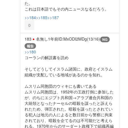
た。
これは日本語でもその内ニュースなるだろう。
>>184
>>185
>>187
0
183
名無し
1年前
ID:MxODI2MDg(13/16)
NG
報告
>>180
コーランの解説書を読め
そしてどうしてイスラム諸国に、政府とイスラム
組織が支配している地域があるのかを知れ。
ムスリム同胞団のウィキにも書いてある
ムスリム同胞団は、1952年の王政打倒に参加した
が、のちにエジプト共和国→アラブ連合共和国の
大統領となったナーセルの暗殺を謀ったと訴えら
れたため、弾圧された。暗殺を謀ったとされてい
る犯人は地元の人によると数日前から警察に拘束
されており、暗殺を企てるのは不可能だと考えら
れる。1970年からのサーダート政権下で組織再編