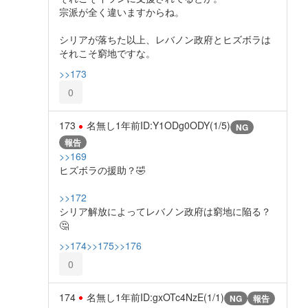
宗派が全く違いますからね。
シリアが落ちた以上、レバノン政府とヒズボラは
それこそ窮地ですな。
>>173
0
173
名無し
1年前
ID:Y1ODg0ODY(1/5)
NG
報告
>>169
ヒズボラの援助？🤣
>>172
シリア解放によってレバノン政府は窮地に陥る？
🤔
>>174
>>175
>>176
0
174
名無し
1年前
ID:gxOTc4NzE(1/1)
NG
報告