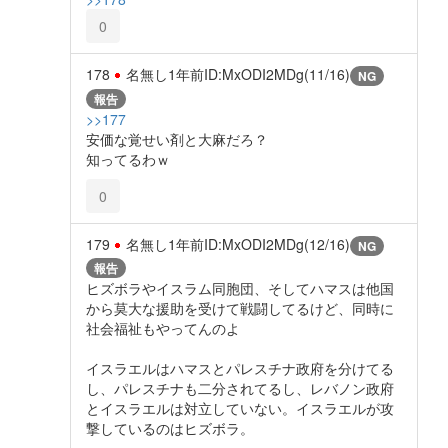
0
178
名無し
1年前
ID:MxODI2MDg(11/16)
NG
報告
>>177
安価な覚せい剤と大麻だろ？
知ってるわｗ
0
179
名無し
1年前
ID:MxODI2MDg(12/16)
NG
報告
ヒズボラやイスラム同胞団、そしてハマスは他国
から莫大な援助を受けて戦闘してるけど、同時に
社会福祉もやってんのよ
イスラエルはハマスとパレスチナ政府を分けてる
し、パレスチナも二分されてるし、レバノン政府
とイスラエルは対立していない。イスラエルが攻
撃しているのはヒズボラ。