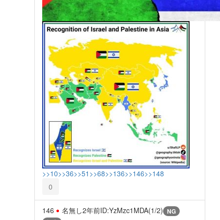
>>10
>>36
>>51
>>68
>>136
>>146
>>148
0
146
名無し
2年前
ID:YzMzc1MDA(1/2)
NG