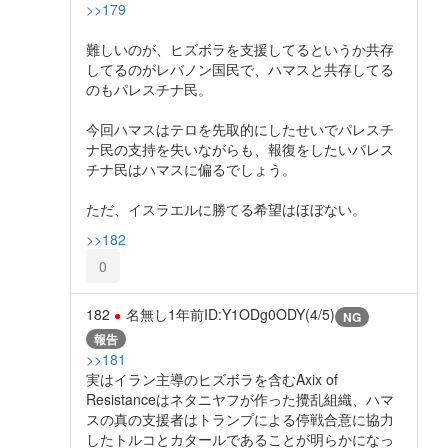
>>179
難しいのが、ヒズボラを支援してるというか共存
してるのがレバノン国民で、ハマスと共存してる
のもパレスチナ民。
今回ハマスはテロを先取的にしたせいでパレスチ
ナ民の支持を失いながらも、報復をしたいパレス
チナ民はハマスに偏るでしょう。
ただ、イスラエルに勝てる希望はほぼない。
>>182
0
182
名無し
1年前
ID:Y1ODg0ODY(4/5)
NG
報告
>>181
実はイラン主導のヒズボラを含むAxix of
Resistanceはネタニヤフが作った攪乱組織、ハマ
スの真の支援者はトランプによる停戦合意に協力
したトルコとカタールであることが明らかになっ