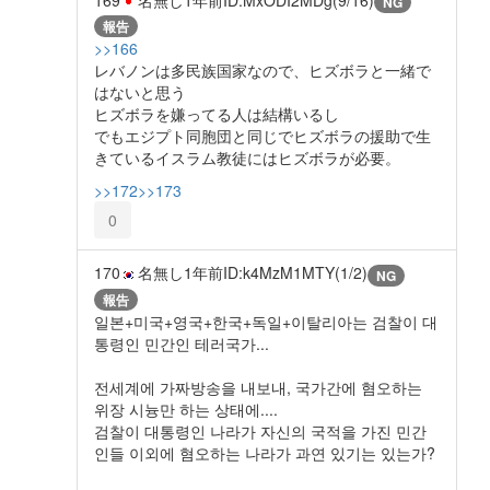
NG
報告
>>166
レバノンは多民族国家なので、ヒズボラと一緒で
はないと思う
ヒズボラを嫌ってる人は結構いるし
でもエジプト同胞団と同じでヒズボラの援助で生
きているイスラム教徒にはヒズボラが必要。
>>172
>>173
0
170
名無し
1年前
ID:k4MzM1MTY(1/2)
NG
報告
일본+미국+영국+한국+독일+이탈리아는 검찰이 대
통령인 민간인 테러국가...
전세계에 가짜방송을 내보내, 국가간에 혐오하는
위장 시늉만 하는 상태에....
검찰이 대통령인 나라가 자신의 국적을 가진 민간
인들 이외에 혐오하는 나라가 과연 있기는 있는가?