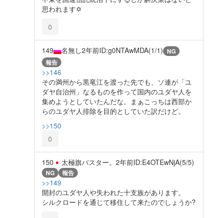
思われます✡
0
149
名無し
2年前
ID:g0NTAwMDA(1/1)
NG
報告
>>146
その満州から黒竜江を渡った先でも、ソ連が「ユ
ダヤ自治州」なるものを作って国内のユダヤ人を
集めようとしていたんだな。まぁこっちは西部か
らのユダヤ人排除を目的としていた訳だけど。
>>150
0
150
太極旗バスター。
2年前
ID:E4OTEwNjA(5/5)
NG
報告
>>149
開封のユダヤ人や失われた十支族があります。
シルクロードを通じて移住して来たのでしょうか?