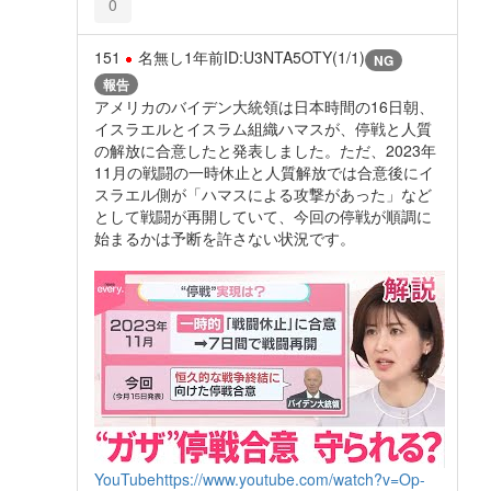
0
151
名無し
1年前
ID:U3NTA5OTY(1/1)
NG
報告
アメリカのバイデン大統領は日本時間の16日朝、
イスラエルとイスラム組織ハマスが、停戦と人質
の解放に合意したと発表しました。ただ、2023年
11月の戦闘の一時休止と人質解放では合意後にイ
スラエル側が「ハマスによる攻撃があった」など
として戦闘が再開していて、今回の停戦が順調に
始まるかは予断を許さない状況です。
YouTube
https://www.youtube.com/watch?v=Op-