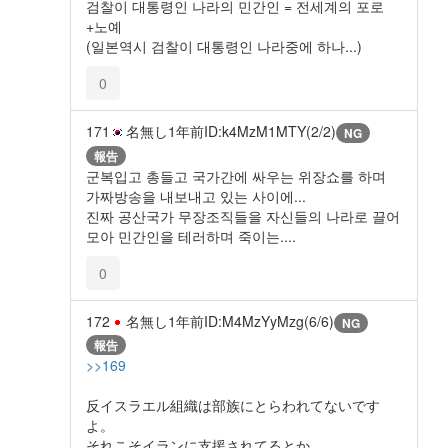
검찰이 대통령인 나라의 민간인 = 전세계의 포로
+노예
(일본역시 검찰이 대통령인 나라중에 하나...)
0
171
名無し
1年前
ID:k4MzM1MTY(2/2)
NG
報告
군복입고 총들고 국가간에 싸우는 위장쇼를 하며
가짜방송을 내보내고 있는 사이에...
진짜 공산국가 무장조직들을 자신들의 나라로 끌어
모아 민간인을 테러하며 죽이는....
0
172
名無し
1年前
ID:M4MzYyMzg(6/6)
NG
報告
>>169
反イスラエル組織は部族にとらわれてないです
よ。
それこそイランに支援されてるとか。