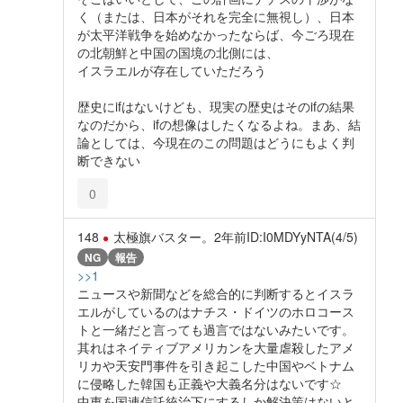
く（または、日本がそれを完全に無視し）、日本
が太平洋戦争を始めなかったならば、今ごろ現在
の北朝鮮と中国の国境の北側には、
イスラエルが存在していただろう
歴史にifはないけども、現実の歴史はそのifの結果
なのだから、ifの想像はしたくなるよね。まあ、結
論としては、今現在のこの問題はどうにもよく判
断できない
0
148
太極旗バスター。
2年前
ID:I0MDYyNTA(4/5)
NG
報告
>>1
ニュースや新聞などを総合的に判断するとイスラ
エルがしているのはナチス・ドイツのホロコース
トと一緒だと言っても過言ではないみたいです。
其れはネイティブアメリカンを大量虐殺したアメ
リカや天安門事件を引き起こした中国やベトナム
に侵略した韓国も正義や大義名分はないです☆
中東を国連信託統治下にするしか解決策はないと