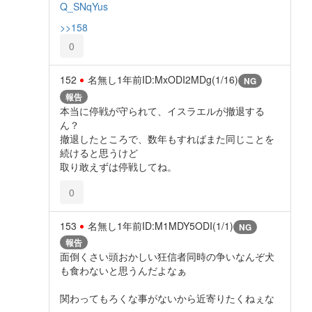
Q_SNqYus
>>158
0
152
名無し
1年前
ID:MxODI2MDg(1/16)
NG
報告
本当に停戦が守られて、イスラエルが撤退する
ん？
撤退したところで、数年もすればまた同じことを
続けると思うけど
取り敢えずは停戦してね。
0
153
名無し
1年前
ID:M1MDY5ODI(1/1)
NG
報告
面倒くさい頭おかしい狂信者同時の争いなんぞ犬
も食わないと思うんだよなぁ
関わってもろくな事がないから近寄りたくねぇな