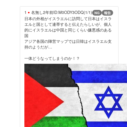
1
名無し
2年前
ID:M0ODY3ODQ(1/1)
NG
報告
日本の外相がイスラエルに訪問して日本はイスラ
エルと国として連帯すると伝えたらしいが、個人
的にイスラエルは中国と同じくらい嫌悪感のある
国
アジア各国の陣営マップでは日韓はイスラエル支
持のようだが…
一体どうなってしまうのか！？