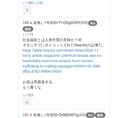
>>180
>>181
0
180
名無し
1年前
ID:Y1ODg0ODY(3/5)
NG
報告
>>179
社会福祉とは人身売買の意味か？🤣
ネタニヤフにボイコットされたHaaretzの記事だ。
https://www.haaretz.com/israel-news/2024-11-
04/ty-article-magazine/.premium/israels-war-on-
hezbollahs-economic-empire-from-human-
trafficking-to-making-captagon/00000192-f36b-
dfba-a7b2-ff6ffde70000
お前は馬鹿過ぎる。
もう書くな
>>183
0
181
名無し
1年前
ID:Q4MjI3MTg(2/2)
NG
報告