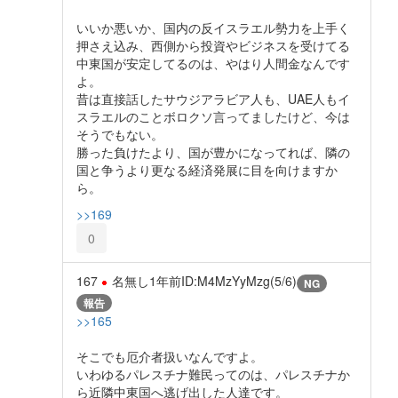
いいか悪いか、国内の反イスラエル勢力を上手く
押さえ込み、西側から投資やビジネスを受けてる
中東国が安定してるのは、やはり人間金なんです
よ。
昔は直接話したサウジアラビア人も、UAE人もイ
スラエルのことボロクソ言ってましたけど、今は
そうでもない。
勝った負けたより、国が豊かになってれば、隣の
国と争うより更なる経済発展に目を向けますか
ら。
>>169
0
167
名無し
1年前
ID:M4MzYyMzg(5/6)
NG
報告
>>165
そこでも厄介者扱いなんですよ。
いわゆるパレスチナ難民ってのは、パレスチナか
ら近隣中東国へ逃げ出した人達です。