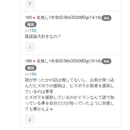
0
185
名無し
1年前
ID:MxODI2MDg(14/16)
NG
報告
>>182
陰謀論大好きなの？
1
186
名無し
1年前
ID:MxODI2MDg(15/16)
NG
報告
>>184
誰が作ったかの話は俺してないし、お前が突っ込
んだヒズボラの援助は、ヒズボラが貧者を援助し
ているのは事実
ヒズボラを援助しているのがイランなんて誰で知
っている事を自分だけが知っていたように自慢し
ても響かんよｗ
2