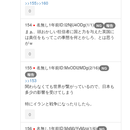
>>155
>>160
0
154
名無し
1年前
ID:I2NjU4ODg(1/1)
NG
報告
まぁ、頭おかしい狂信者に国と力を与えた英国に
は責任をもってこの事態を何とかしろ、とは思う
がｗ
0
155
名無し
1年前
ID:MxODI2MDg(2/16)
NG
報告
>>153
関わらなくても世界が繋がっているので、日本も
多少の影響を受けてしまう
特にイランと戦争になったりしたら。
0
156
名無し
1年前
ID:M4MzYyMzg(1/6)
NG