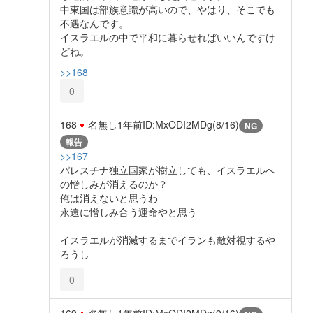
中東国は部族意識が高いので、やはり、そこでも
不遇なんです。
イスラエルの中で平和に暮らせればいいんですけ
どね。
>>168
0
168
名無し
1年前
ID:MxODI2MDg(8/16)
NG
報告
>>167
パレスチナ独立国家が樹立しても、イスラエルへ
の憎しみが消えるのか？
俺は消えないと思うわ
永遠に憎しみ合う運命やと思う
イスラエルが消滅するまでイランも敵対視するや
ろうし
0
169
名無し
1年前
ID:MxODI2MDg(9/16)