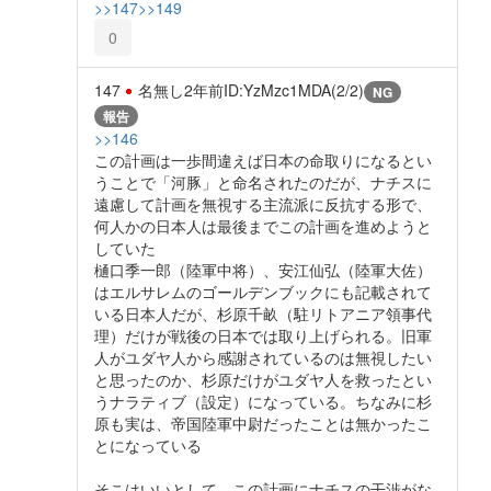
>>147
>>149
0
147
名無し
2年前
ID:YzMzc1MDA(2/2)
NG
報告
>>146
この計画は一歩間違えば日本の命取りになるとい
うことで「河豚」と命名されたのだが、ナチスに
遠慮して計画を無視する主流派に反抗する形で、
何人かの日本人は最後までこの計画を進めようと
していた
樋口季一郎（陸軍中将）、安江仙弘（陸軍大佐）
はエルサレムのゴールデンブックにも記載されて
いる日本人だが、杉原千畝（駐リトアニア領事代
理）だけが戦後の日本では取り上げられる。旧軍
人がユダヤ人から感謝されているのは無視したい
と思ったのか、杉原だけがユダヤ人を救ったとい
うナラティブ（設定）になっている。ちなみに杉
原も実は、帝国陸軍中尉だったことは無かったこ
とになっている
そこはいいとして、この計画にナチスの干渉がな