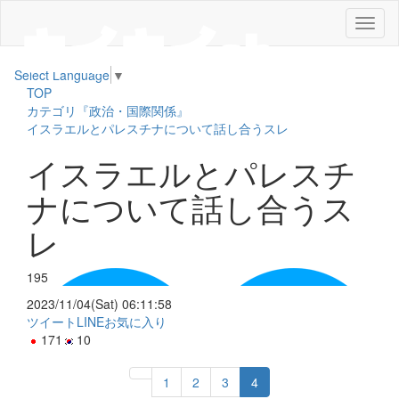
メ
ニ
ュ
Select Language
▼
ー
TOP
カテゴリ『政治・国際関係』
イスラエルとパレスチナについて話し合うスレ
イスラエルとパレスチ
ナについて話し合うス
レ
195
2023/11/04(Sat) 06:11:58
ツイート
LINE
お気に入り
171
10
1
2
3
4