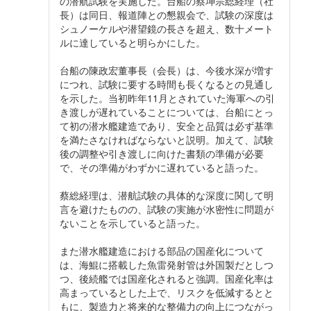
の潜航試験を実施した。台船の蔡坤宗総経理（社
長）は同日、報道陣との懇親会で、試験の深度は
シュノーケルや潜望鏡の長さを超え、数十メート
ルに達していると明らかにした。
台船の陳政宏董事長（会長）は、今後水深が増す
につれ、試験に要する時間も長くなるとの見通し
を示した。当初昨年11月とされていた海軍への引
き渡しが遅れていることについては、台船にとっ
て初の潜水艦建造であり、安全と品質は必ず基準
を満たさなければならないと説明。加えて、試験
後の調整や引き渡しに向けた書類の準備が必要
で、その準備がわずかに遅れていると語った。
蔡総経理は、潜航試験の具体的な深度に関して明
言を避けたものの、試験の実施が水密性に問題が
ないことを示していると語った。
また潜水艦建造における部品の国産化について
は、海鯤に搭載した魚雷発射管は外国製だとしつ
つ、後続艦では国産化されると強調。国産化率は
高まっているとした上で、リスクを低減するとと
もに、製造力と将来的な整備力の向上につながっ