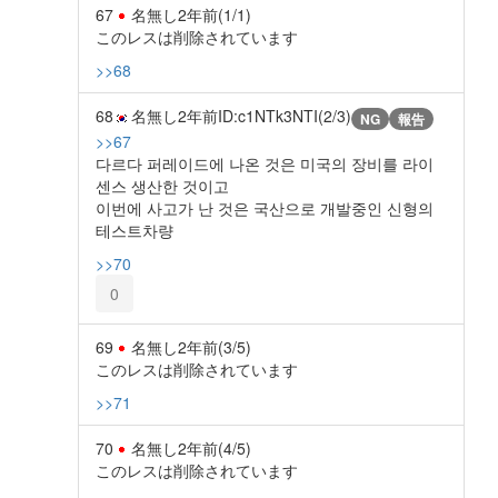
67
名無し
2年前
(1/1)
このレスは削除されています
>>68
68
名無し
2年前
ID:c1NTk3NTI(2/3)
NG
報告
>>67
다르다 퍼레이드에 나온 것은 미국의 장비를 라이
센스 생산한 것이고
이번에 사고가 난 것은 국산으로 개발중인 신형의
테스트차량
>>70
0
69
名無し
2年前
(3/5)
このレスは削除されています
>>71
70
名無し
2年前
(4/5)
このレスは削除されています