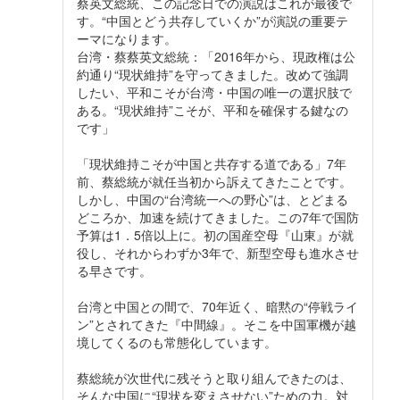
蔡英文総統、この記念日での演説はこれが最後で
す。“中国とどう共存していくか”が演説の重要テ
ーマになります。
台湾・蔡蔡英文総統：「2016年から、現政権は公
約通り“現状維持”を守ってきました。改めて強調
したい、平和こそが台湾・中国の唯一の選択肢で
ある。“現状維持”こそが、平和を確保する鍵なの
です」
「現状維持こそが中国と共存する道である」7年
前、蔡総統が就任当初から訴えてきたことです。
しかし、中国の“台湾統一への野心”は、とどまる
どころか、加速を続けてきました。この7年で国防
予算は1．5倍以上に。初の国産空母『山東』が就
役し、それからわずか3年で、新型空母も進水させ
る早さです。
台湾と中国との間で、70年近く、暗黙の“停戦ライ
ン”とされてきた『中間線』。そこを中国軍機が越
境してくるのも常態化しています。
蔡総統が次世代に残そうと取り組んできたのは、
そんな中国に“現状を変えさせない”ための力。対