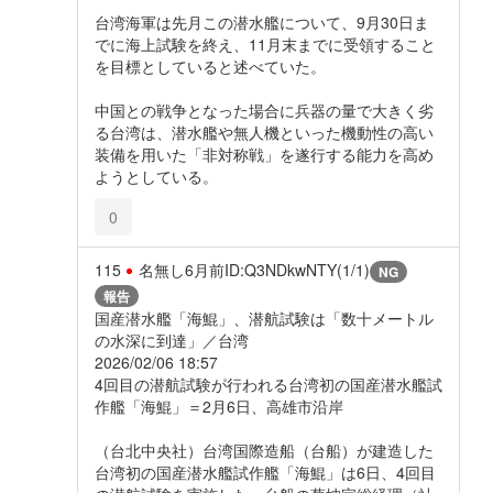
台湾海軍は先月この潜水艦について、9月30日ま
でに海上試験を終え、11月末までに受領すること
を目標としていると述べていた。
中国との戦争となった場合に兵器の量で大きく劣
る台湾は、潜水艦や無人機といった機動性の高い
装備を用いた「非対称戦」を遂行する能力を高め
ようとしている。
0
115
名無し
6月前
ID:Q3NDkwNTY(1/1)
NG
報告
国産潜水艦「海鯤」、潜航試験は「数十メートル
の水深に到達」／台湾
2026/02/06 18:57
4回目の潜航試験が行われる台湾初の国産潜水艦試
作艦「海鯤」＝2月6日、高雄市沿岸
（台北中央社）台湾国際造船（台船）が建造した
台湾初の国産潜水艦試作艦「海鯤」は6日、4回目