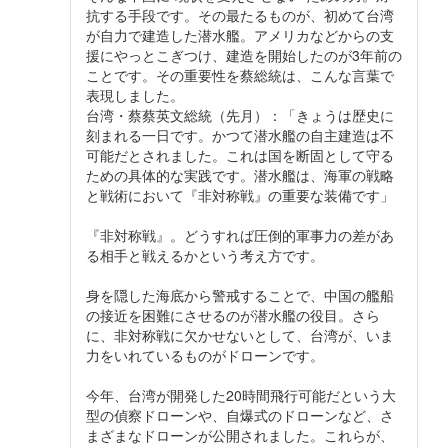
抗する手段です。その最たるものが、初めて台湾
が自力で建造した潜水艦。アメリカなどからの支
援にやっとこぎつけ、建造を開始したのが3年前の
ことです。その重要性を蔡総統は、こんな言葉で
表現しました。
台湾・蔡蔡英文総統（先月）：「きょうは歴史に
刻まれる一日です。かつて潜水艦の自主建造は不
可能だとされました。これは国を断固として守る
ための具体的な実践です。潜水艦は、海軍の戦略
と戦術において『非対称戦』の重要な装備です」
『非対称戦』。どうすれば圧倒的軍事力の差があ
る相手と戦えるかという考え方です。
身を隠した海底から警戒することで、中国の艦船
の接近を困難にさせるのが潜水艦の役目。さら
に、非対称戦に欠かせないとして、台湾が、いま
力をいれているものがドローンです。
今年、台湾が開発した20時間飛行可能だという大
型の偵察ドローンや、自爆式のドローンなど、さ
まざまなドローンが公開されました。これらが、