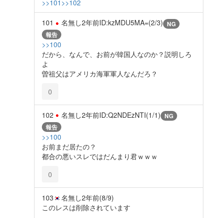
>>101
>>102
101
名無し
2年前
ID:kzMDU5MA=(2/3)
NG
報告
>>100
だから、なんで、お前が韓国人なのか？説明しろ
よ
曽祖父はアメリカ海軍軍人なんだろ？
0
102
名無し
2年前
ID:Q2NDEzNTI(1/1)
NG
報告
>>100
お前まだ居たの？
都合の悪いスレではだんまり君ｗｗｗ
0
103
名無し
2年前
(8/9)
このレスは削除されています