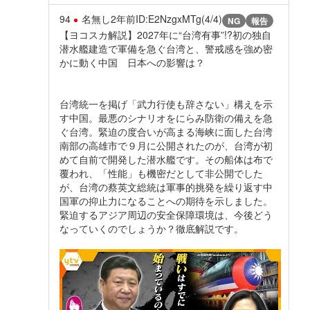
94
名無し
2年前
ID:E2NzgxMTg(4/4)
NG
報告
【ヨコスカ解説】2027年に“台湾有事”!?初の独自
潜水艦建造で軍備を急ぐ台湾と、警戒感を強め密
かに動く中国 日本への影響は？
台湾統一を掲げ「武力行使も辞さない」構えを示
す中国。最悪のシナリオをにらみ防衛の備えを急
ぐ台湾。緊迫の度合いが高まる海峡に面した台湾
南部の高雄市で９月に公開されたのが、台湾が初
めて自前で開発した潜水艦です。その船体は布で
覆われ、「性能」も機密だとして非公開でした
が、台湾の蔡英文総統は軍事的挑発を繰り返す中
国軍の抑止力になることへの期待を示しました。
緊迫するアジア周辺の安全保障環境は、今後どう
なっていくのでしょうか？徹底解説です。