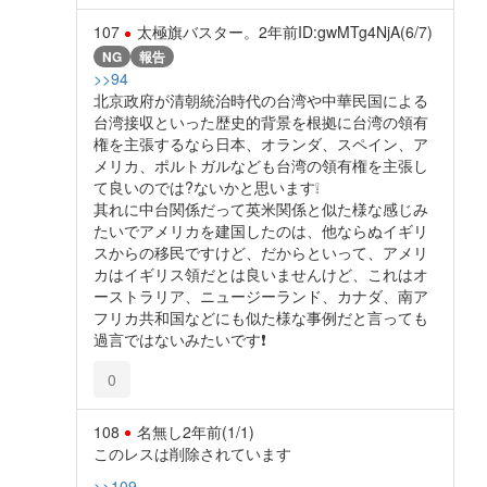
107
太極旗バスター。
2年前
ID:gwMTg4NjA(6/7)
NG
報告
>>94
北京政府が清朝統治時代の台湾や中華民国による
台湾接収といった歴史的背景を根拠に台湾の領有
権を主張するなら日本、オランダ、スペイン、ア
メリカ、ポルトガルなども台湾の領有権を主張し
て良いのでは?ないかと思います❕
其れに中台関係だって英米関係と似た様な感じみ
たいでアメリカを建国したのは、他ならぬイギリ
スからの移民ですけど、だからといって、アメリ
カはイギリス領だとは良いませんけど、これはオ
ーストラリア、ニュージーランド、カナダ、南ア
フリカ共和国などにも似た様な事例だと言っても
過言ではないみたいです❗
0
108
名無し
2年前
(1/1)
このレスは削除されています
>>109