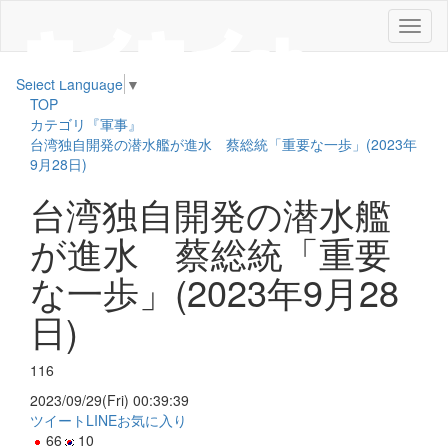
メ
ニ
ュ
Select Language
▼
ー
TOP
カテゴリ『軍事』
台湾独自開発の潜水艦が進水 蔡総統「重要な一歩」(2023年
9月28日)
台湾独自開発の潜水艦
が進水 蔡総統「重要
な一歩」(2023年9月28
日)
116
2023/09/29(Fri) 00:39:39
ツイート
LINE
お気に入り
66
10