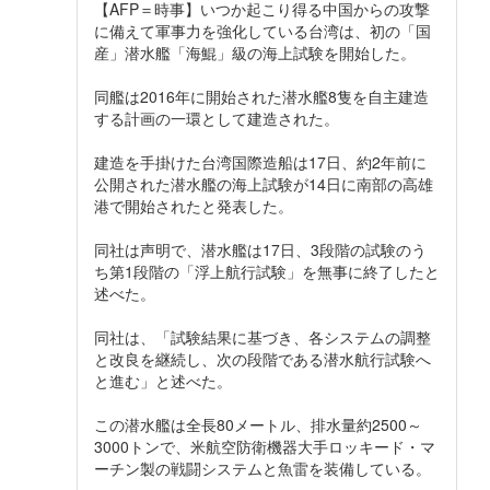
【AFP＝時事】いつか起こり得る中国からの攻撃
に備えて軍事力を強化している台湾は、初の「国
産」潜水艦「海鯤」級の海上試験を開始した。
同艦は2016年に開始された潜水艦8隻を自主建造
する計画の一環として建造された。
建造を手掛けた台湾国際造船は17日、約2年前に
公開された潜水艦の海上試験が14日に南部の高雄
港で開始されたと発表した。
同社は声明で、潜水艦は17日、3段階の試験のう
ち第1段階の「浮上航行試験」を無事に終了したと
述べた。
同社は、「試験結果に基づき、各システムの調整
と改良を継続し、次の段階である潜水航行試験へ
と進む」と述べた。
この潜水艦は全長80メートル、排水量約2500～
3000トンで、米航空防衛機器大手ロッキード・マ
ーチン製の戦闘システムと魚雷を装備している。