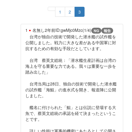
1
2
3
1
名無し
2年前
ID:gwMjc0Mzc(1/4)
NG
報告
台湾が独自の技術で開発した潜水艦の試作艦を
公開しました。戦力に大きな差がある中国軍に対
抗するための有効な手段だとしています。
台湾 蔡英文総統：「潜水艦生産計画は台湾の
海上を守る重要な力である。我々は重要な一歩を
踏み出した」
台湾当局は28日、独自の技術で開発した潜水艦
の試作艦「海鯤」の進水式を開き、報道陣に公開
しました。
艦名に付けられた「鯤」とは伝説に登場する大
魚で、蔡英文総統の承認を経て決まったというこ
とです。
詳しい性能は軍事的機密にあたるとして公開さ