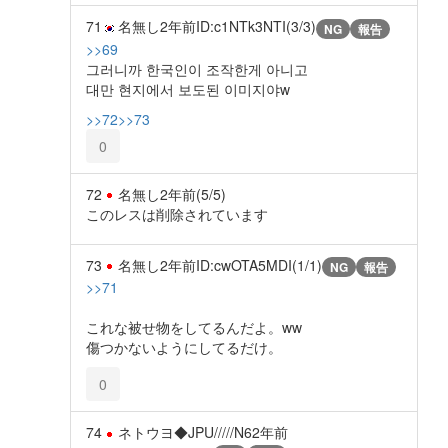
71
名無し
2年前
ID:c1NTk3NTI(3/3)
NG
報告
>>69
그러니까 한국인이 조작한게 아니고
대만 현지에서 보도된 이미지야w
>>72
>>73
0
72
名無し
2年前
(5/5)
このレスは削除されています
73
名無し
2年前
ID:cwOTA5MDI(1/1)
NG
報告
>>71
これな被せ物をしてるんだよ。ww
傷つかないようにしてるだけ。
0
74
ネトウヨ◆JPU/////N6
2年前