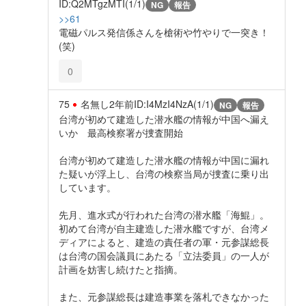
ID:Q2MTgzMTI(1/1)
NG
報告
>>61
電磁パルス発信係さんを槍術や竹やりで一突き！
(笑)
0
75
名無し
2年前
ID:I4MzI4NzA(1/1)
NG
報告
台湾が初めて建造した潜水艦の情報が中国へ漏え
いか 最高検察署が捜査開始
台湾が初めて建造した潜水艦の情報が中国に漏れ
た疑いが浮上し、台湾の検察当局が捜査に乗り出
しています。
先月、進水式が行われた台湾の潜水艦「海鯤」。
初めて台湾が自主建造した潜水艦ですが、台湾メ
ディアによると、建造の責任者の軍・元参謀総長
は台湾の国会議員にあたる「立法委員」の一人が
計画を妨害し続けたと指摘。
また、元参謀総長は建造事業を落札できなかった