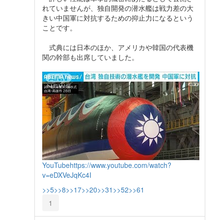
れていませんが、独自開発の潜水艦は戦力差の大
きい中国軍に対抗するための抑止力になるという
ことです。
式典には日本のほか、アメリカや韓国の代表機
関の幹部も出席していました。
YouTube
https://www.youtube.com/watch?
v=eDXVeJqKc4I
>>5
>>8
>>17
>>20
>>31
>>52
>>61
1