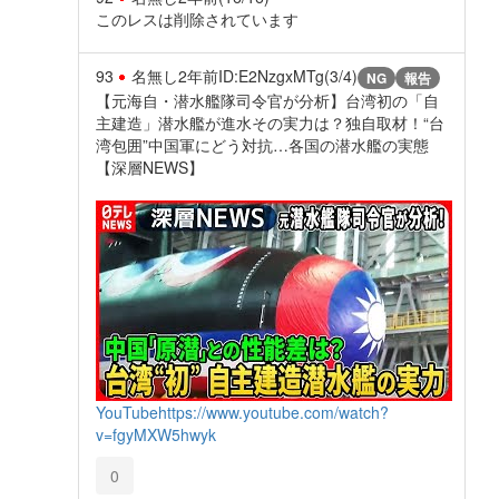
このレスは削除されています
93
名無し
2年前
ID:E2NzgxMTg(3/4)
NG
報告
【元海自・潜水艦隊司令官が分析】台湾初の「自
主建造」潜水艦が進水その実力は？独自取材！“台
湾包囲”中国軍にどう対抗…各国の潜水艦の実態
【深層NEWS】
YouTube
https://www.youtube.com/watch?
v=fgyMXW5hwyk
0