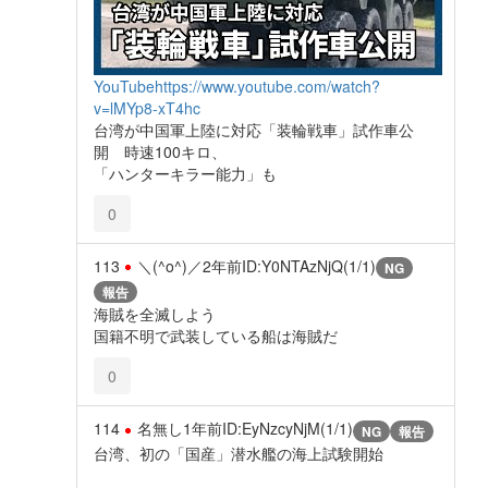
YouTube
https://www.youtube.com/watch?
v=lMYp8-xT4hc
台湾が中国軍上陸に対応「装輪戦車」試作車公
開 時速100キロ、
「ハンターキラー能力」も
0
113
＼(^o^)／
2年前
ID:Y0NTAzNjQ(1/1)
NG
報告
海賊を全滅しよう
国籍不明で武装している船は海賊だ
0
114
名無し
1年前
ID:EyNzcyNjM(1/1)
NG
報告
台湾、初の「国産」潜水艦の海上試験開始