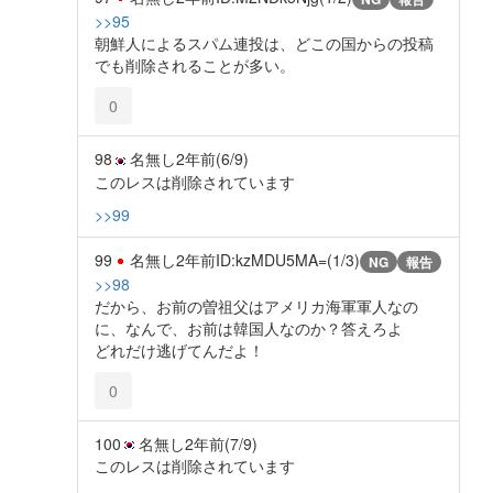
>>95
朝鮮人によるスパム連投は、どこの国からの投稿
でも削除されることが多い。
0
98
名無し
2年前
(6/9)
このレスは削除されています
>>99
99
名無し
2年前
ID:kzMDU5MA=(1/3)
NG
報告
>>98
だから、お前の曽祖父はアメリカ海軍軍人なの
に、なんで、お前は韓国人なのか？答えろよ
どれだけ逃げてんだよ！
0
100
名無し
2年前
(7/9)
このレスは削除されています