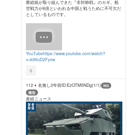
蔡総統が取り組んできた『非対称戦』のカギ。航
空戦力が6倍といわれる中国と戦うために不可欠だ
としているものです。
YouTube
https://www.youtube.com/watch?
v=k9ttuD2Fyvw
0
112
名無し
2年前
ID:EzOTM5NDg(1/1)
NG
報告
産経ニュース