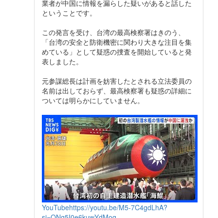
業者が中国に情報を漏らした疑いがあると話した
ということです。
この発言を受け、台湾の最高検察署はきのう、
「台湾の安全と防衛機密に関わり大きな注目を集
めている」として疑惑の捜査を開始していると発
表しました。
元参謀総長は計画を妨害したとされる立法委員の
名前は出しておらず、最高検察署も疑惑の詳細に
ついては明らかにしていません。
YouTube
https://youtu.be/M5-7C4gdLhA?
si=ONq5I0e6kuwYdMoq