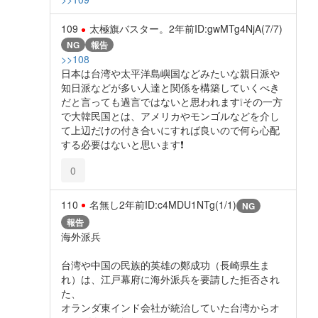
109
太極旗バスター。
2年前
ID:gwMTg4NjA(7/7)
NG
報告
>>108
日本は台湾や太平洋島嶼国などみたいな親日派や
知日派などが多い人達と関係を構築していくべき
だと言っても過言ではないと思われます❕その一方
で大韓民国とは、アメリカやモンゴルなどを介し
て上辺だけの付き合いにすれば良いので何ら心配
する必要はないと思います❗
0
110
名無し
2年前
ID:c4MDU1NTg(1/1)
NG
報告
海外派兵
台湾や中国の民族的英雄の鄭成功（長崎県生ま
れ）は、江戸幕府に海外派兵を要請した拒否され
た、
オランダ東インド会社が統治していた台湾からオ