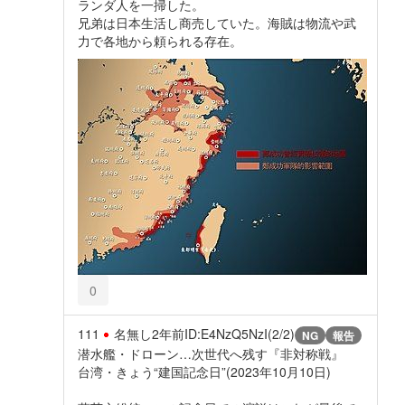
ランダ人を一掃した。
兄弟は日本生活し商売していた。海賊は物流や武
力で各地から頼られる存在。
0
111
名無し
2年前
ID:E4NzQ5NzI(2/2)
NG
報告
潜水艦・ドローン…次世代へ残す『非対称戦』
台湾・きょう“建国記念日”(2023年10月10日)