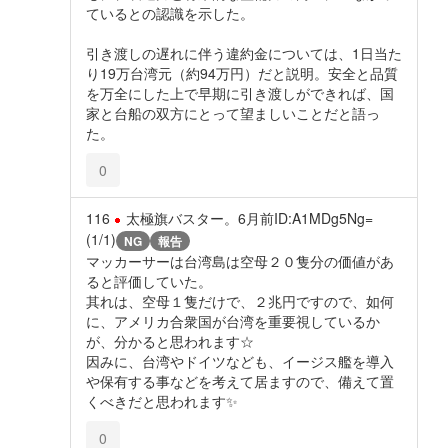
ているとの認識を示した。
引き渡しの遅れに伴う違約金については、1日当た
り19万台湾元（約94万円）だと説明。安全と品質
を万全にした上で早期に引き渡しができれば、国
家と台船の双方にとって望ましいことだと語っ
た。
0
116
太極旗バスター。
6月前
ID:A1MDg5Ng=
(1/1)
NG
報告
マッカーサーは台湾島は空母２０隻分の価値があ
ると評価していた。
其れは、空母１隻だけで、２兆円ですので、如何
に、アメリカ合衆国が台湾を重要視しているか
が、分かると思われます☆
因みに、台湾やドイツなども、イージス艦を導入
や保有する事などを考えて居ますので、備えて置
くべきだと思われます✨️
0