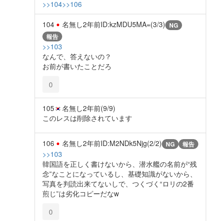
>>104
>>106
104
名無し
2年前
ID:kzMDU5MA=(3/3)
NG
報告
>>103
なんで、答えないの？
お前が書いたことだろ
0
105
名無し
2年前
(9/9)
このレスは削除されています
106
名無し
2年前
ID:M2NDk5Njg(2/2)
NG
報告
>>103
韓国語を正しく書けないから、潜水艦の名前が“残
念”なことになっているし、基礎知識がないから、
写真を判読出来てないしで、つくづく“ロリの2番
煎じ”は劣化コピーだなw
0