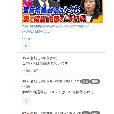
YouTube
https://www.youtube.com/watch?
v=pML1BMwG6L4
>>107
0
95
名無し
2年前
(5/9)
このレスは削除されています
>>96
>>97
96
名無し
2年前
ID:k3NDYzMTI(1/1)
NG
報告
>>95
gookの無意味なコメントはいつも削除される
1
97
名無し
2年前
ID:M2NDk5Njg(1/2)
NG
報告