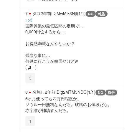
7
タコ
2年前
ID:MwMjk3NjI(1/1)
NG
報告
>>3
国際興業の最低区間の定期で…
9,000円位するから…
お得感満載なんやないか？
残念な事に…
何処に行こうが韓国やけどw
(´Д｀)
3
8
名無し
2年前
ID:g2MTM5NDQ(1/1)
NG
報告
6ヶ月使っても四万円程度か。
ソウル一円無料なんだろ。破格のお値段だな。
赤字誰が補填すんだろ。
1