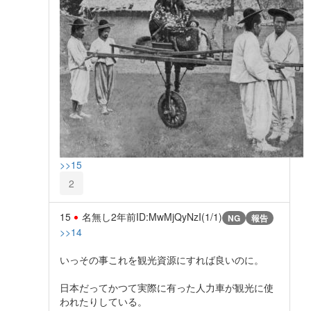
>>15
2
15
名無し
2年前
ID:MwMjQyNzI(1/1)
NG
報告
>>14
いっその事これを観光資源にすれば良いのに。
日本だってかつて実際に有った人力車が観光に使
われたりしている。