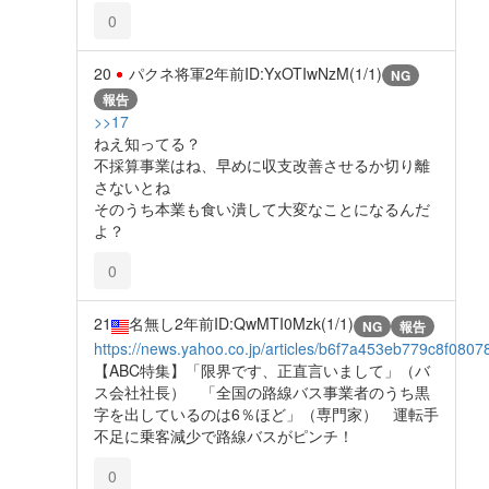
0
20
パクネ将軍
2年前
ID:YxOTIwNzM(1/1)
NG
報告
>>17
ねえ知ってる？
不採算事業はね、早めに収支改善させるか切り離
さないとね
そのうち本業も食い潰して大変なことになるんだ
よ？
0
21
名無し
2年前
ID:QwMTI0Mzk(1/1)
NG
報告
https://news.yahoo.co.jp/articles/b6f7a453eb779c8f08
【ABC特集】「限界です、正直言いまして」（バ
ス会社社長） 「全国の路線バス事業者のうち黒
字を出しているのは6％ほど」（専門家） 運転手
不足に乗客減少で路線バスがピンチ！
0