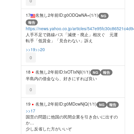
0
17
名無し
2年前
ID:g0ODQwNA=(1/1)
NG
報告
https://news.yahoo.co.jp/articles/547e95fc30c86521c
人手不足で路線バス「減便・廃止」相次ぐ 元運
転手「低賃金」「見合わない」訴え
>>19
>>20
0
18
名無し
2年前
ID:IxOTIxNjI(1/1)
NG
報告
半島内の借金なら、好きにすれば良い
0
19
名無し
2年前
ID:g0MDcwNjQ(1/1)
NG
報告
>>17
国営の問題に他国の民間企業を引き合いに出すの
か…
少し反省した方がいいぞ