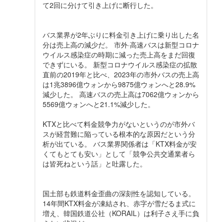
て2回に分けて引き上げに断行した。
バス業界が2年ぶりに料金引き上げに乗り出した名
分は売上高の減少だ。 市外·高速バスは新型コロナ
ウイルス感染症の時期に減った売上高をまだ回復
できずにいる。 新型コロナウイルス感染症の拡散
直前の2019年と比べ、2023年の市外バスの売上高
は1兆3896億ウォンから9875億ウォンへと28.9%
減少した。 高速バスの売上高は7062億ウォンから
5569億ウォンへと21.1%減少した。
KTXと比べて料金競争力がないというのが市外バ
スが経営難に陥っている根本的な原因だという分
析が出ている。 バス業界関係者は「KTX料金が安
くてもとても安い」として「競争公共交通業者ら
は皆死ねという話」と吐露した。
国土部も鉄道料金歪曲の深刻性を認知している。
14年間KTX料金が凍結され、赤字が雪だるま式に
増え、韓国鉄道公社（KORAIL）は利子さえ手に負