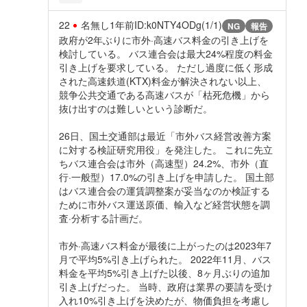
22
名無し
1年前
ID:k0NTY4ODg(1/1)
NG
報告
政府が2年ぶりに市外·高速バス料金の引き上げを
検討している。 バス連合会は最大24%程度の料金
引き上げを要求している。 ただし過度に低く形成
された高速鉄道(KTX)料金が解決されない以上、
競争公共交通である高速バスが「枯死危機」から
抜け出すのは難しいという診断だ。
26日、国土交通部は最近「市外バス経営改善方案
に対する検証研究用役」を発注した。 これに先立
ちバス連合会は市外（高速型）24.2%、市外（直
行·一般型）17.0%の引き上げを申請した。 国土部
はバス連合会の運賃調整案が妥当なのか検証する
ために市外バス運送原価、輸入など経営状態を調
査·分析する計画だ。
市外·高速バス料金が最後に上がったのは2023年7
月で平均5%引き上げられた。 2022年11月、バス
料金を平均5%引き上げた以後、8ヶ月ぶりの追加
引き上げだった。 当時、政府は業界の要請を受け
入れ10%引き上げを決めたが、物価負担を考慮し