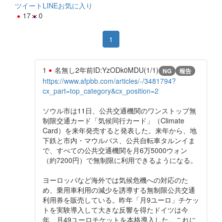
ツイート
LINE
お気に入り
17
0
1
1
名無し
2年前
ID:YzODk0MDU(1/1)
NG
報告
https://www.afpbb.com/articles/-/3481794?
cx_part=top_category&cx_position=2
ソウル市は11日、公共交通機関のワンストップ無
制限交通カード「気候同行カード」（Climate
Card）を来年発売すると発表した。来年から、地
下鉄と市内・マウルバス、公共自転車タルンイま
で、すべての公共交通機関を月6万5000ウォン
（約7200円）で無制限に利用できるようになる。
ヨーロッパなど海外では気候危機への対応のた
め、乗用車利用の減少を誘導する無制限公共交通
利用券を販売している。昨年「月9ユーロ」チケッ
トを実験導入して大きな反響を得たドイツは今
年、月49ユーロチケットを本格導入した。これに