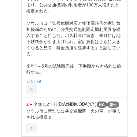
より、公共交通機関の利用者が100万人増えたと
推定される。
ソウル市は「気候危機対応と物価高時代の家計負
担軽減のために、公共交通無制限定期利用券を導
入することにした。バス料金に続き、来月には地
下鉄料金が引き上げられ、家計負担はさらに大き
くなると見て、料金負担を緩和する」と話してい
る。
来年1～5月の試験販売後、下半期から本格的に施
行する。
>>3
>>9
0
2
名無し
2年前
ID:AzNDk0ODA(1/1)
NG
報告
ソウル市に新たな公共交通機関「火の車」が導入
される模様☺️
4