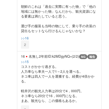
朝鮮のこれは「過去に実際に有った物」で「他の
地域には無かった物」なんだから、観光資源にな
る要素は満たしていると思う。
運び手の服装も当時の物にして、乗り手の衣装の
貸出もセットなら行けるんじゃないかな？
>>16
2
16
名無し
2年前
ID:k2MDgyNQ=(2/2)
NG
報告
>>15
コストがかかり過ぎる。
人力車なら車夫一人で1～2人を運べる。
ネコ車は四人で一人を運搬する。経費が4倍かか
る。
軽井沢の観光人力車は20分で4，000円。
ネコ車なら20分で16，000円になる。
まあ、観光なら、この価格もあるか。