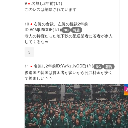
9
名無し
2年前
(1/1)
このレスは削除されています
10
右翼の食欲、左翼の性欲
2年前
ID:A0MjU5ODE(1/1)
NG
報告
老人の特権だった地下鉄の配送業者に若者が参入
してくるなｗ
3
11
名無し
2年前
ID:YwNzUyODE(1/1)
NG
報告
後進国の韓国は貧困者が多いから公共料金が安く
て羨ましい＾＾