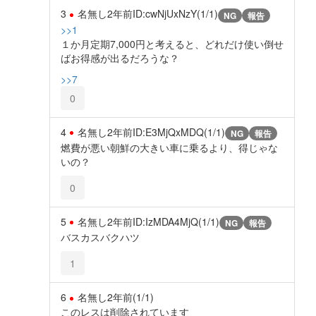
3
名無し
2年前
ID:cwNjUxNzY(1/1)
NG
報告
>>1
１か月定期7,000円と考えると、どれだけ使い倒せ
ばお得感が出るだろうな？
>>7
0
4
名無し
2年前
ID:E3MjQxMDQ(1/1)
NG
報告
燃費が悪い朝鮮の大きい車に乗るより、得じゃな
いの？
0
5
名無し
2年前
ID:IzMDA4MjQ(1/1)
NG
報告
バスカスバクハツ
1
6
名無し
2年前
(1/1)
このレスは削除されています