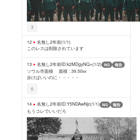
3
12
名無し
2年前
(1/1)
このレスは削除されています
13
名無し
2年前
ID:k2MDgyNQ=(1/2)
NG
報告
ソウル市面積 面積 : 39.50㎢
歩けばいいのに・・・・・
0
14
名無し
2年前
ID:Y5NDAwNjc(1/1)
NG
報告
もうコレでいいだろ