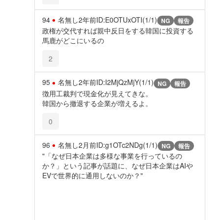
94
名無し
2年前
ID:E0OTUxOTI(1/1)
NG
報告
政権が交代すれば親中反日をする韓国に投資する
馬鹿がどこにいるの
2
95
名無し
2年前
ID:I2MjQzMjY(1/1)
NG
報告
徴用工裁判で現金化が見えてきな。
韓国から撤退する企業が増えるよ。
0
96
名無し
2月前
ID:g1OTc2NDg(1/1)
NG
報告
"「なぜ日本企業は多様な事業を行っているの
か？」という記事が話題に、なぜ日本企業はAIや
EVで世界的に通用しないのか？"