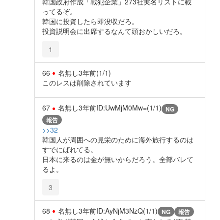
韓国政府作成「戦犯企業」273社実名リストに載
ってるぞ。
韓国に投資したら即没収だろ。
投資説明会に出席するなんて頭おかしいだろ。
1
66
名無し
3年前
(1/1)
このレスは削除されています
67
名無し
3年前
ID:UwMjM0Mw=(1/1)
NG
報告
>>32
韓国人が周囲への見栄のために海外旅行するのは
すでにばれてる。
日本に来るのは金が無いからだろう。全部バレて
るよ。
3
68
名無し
3年前
ID:AyNjM3NzQ(1/1)
NG
報告