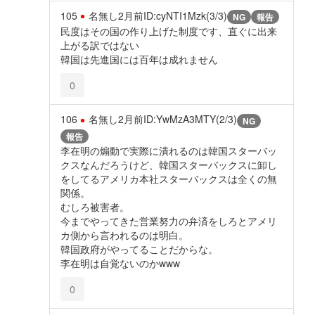
105
名無し
2月前
ID:cyNTI1Mzk(3/3)
NG
報告
民度はその国の作り上げた制度です、直ぐに出来
上がる訳ではない
韓国は先進国には百年は成れません
0
106
名無し
2月前
ID:YwMzA3MTY(2/3)
NG
報告
李在明の煽動で実際に潰れるのは韓国スターバッ
クスなんだろうけど、韓国スターバックスに卸し
をしてるアメリカ本社スターバックスは全くの無
関係。
むしろ被害者。
今までやってきた営業努力の弁済をしろとアメリ
カ側から言われるのは明白。
韓国政府がやってることだからな。
李在明は自覚ないのかwww
0