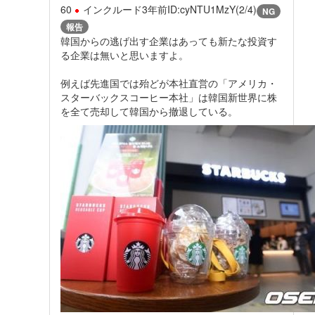
60
インクルード
3年前
ID:cyNTU1MzY(2/4)
NG
報告
韓国からの逃げ出す企業はあっても新たな投資す
る企業は無いと思いますよ。
例えば先進国では殆どが本社直営の「アメリカ・
スターバックスコーヒー本社」は韓国新世界に株
を全て売却して韓国から撤退している。