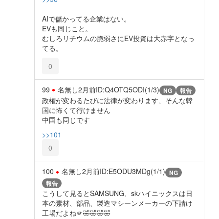
AIで儲かってる企業はない。
EVも同じこと。
むしろリチウムの脆弱さにEV投資は大赤字となっ
てる。
0
99
名無し
2月前
ID:Q4OTQ5ODI(1/3)
NG
報告
政権が変わるたびに法律が変わります、そんな韓
国に怖くて行けません
中国も同じです
>>101
0
100
名無し
2月前
ID:E5ODU3MDg(1/1)
NG
報告
こうして見るとSAMSUNG、skハイニックスは日
本の素材、部品、製造マシーンメーカーの下請け
工場だよね🫵🤣🤣🤣🤣