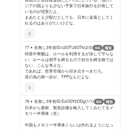
ジアの国よりも少ない予算で日本旅行を計画して
いるのが現実だよ。
まあたとえ少額だとしても、日本に金落としてく
れるのはありがたいけどな。
0
77
名無し
3年前
ID:c2OTU5OTk(2/3)
NG
報告
特亜中華圏は、ルールを利用するが決して守らな
い、ルールは相手を縛るもので自分を縛る物では
ない、こんな考えな。
であれば、世界市場から叩き出すべきだろ。
其の為の第一歩が、TPPなんだよな。
0
78
名無し
3年前
ID:ExODY2ODg(1/1)
NG
報告
日本から素材、製造設備を輸入してくみたてるメ
モリー半導体（笑）
中国もメモリー半導体くらいは作れるようになっ