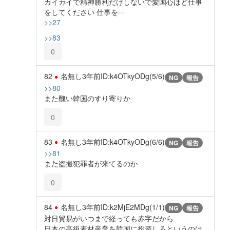
カイカイで精神勝利だけしないで愛国心ほど仕事
をしてください 仕事を···
>>27
>>83
0
82
名無し
3年前
ID:k4OTkyODg(5/6)
NG
報告
>>80
また醜い韓国のすり寄りか
0
83
名無し
3年前
ID:k4OTkyODg(6/6)
NG
報告
>>81
また盗撮犯罪者が来てるのか
0
84
名無し
3年前
ID:k2MjE2MDg(1/1)
NG
報告
対日貿易がいつまで経っても赤字だから
日本の高級素材産業を韓国に投資しろというのは