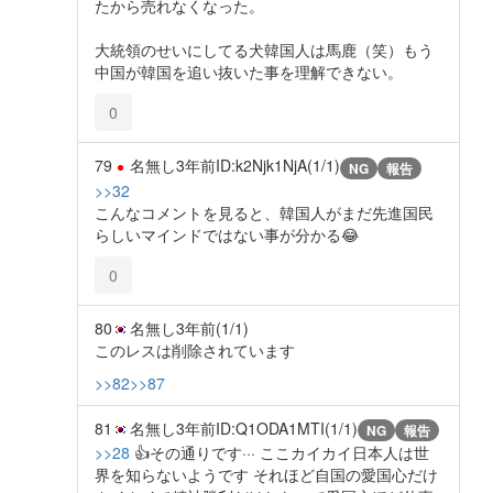
たから売れなくなった。
大統領のせいにしてる犬韓国人は馬鹿（笑）もう
中国が韓国を追い抜いた事を理解できない。
0
79
名無し
3年前
ID:k2Njk1NjA(1/1)
NG
報告
>>32
こんなコメントを見ると、韓国人がまだ先進国民
らしいマインドではない事が分かる😂
0
80
名無し
3年前
(1/1)
このレスは削除されています
>>82
>>87
81
名無し
3年前
ID:Q1ODA1MTI(1/1)
NG
報告
>>28
👍その通りです··· ここカイカイ日本人は世
界を知らないようです それほど自国の愛国心だけ