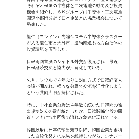
それぞれ韓国の半導体と二次電池の動向及び投資
機会を紹介し、ＳＫグループは半導体・二次電池
関連小部門分野で日本企業との協業機会について
発表した。
龍仁（ヨンイン）先端システム半導体クラスター
が入る龍仁市と大邱市、慶尚南道も地方自治体の
投資環境を広報した。
日韓両国首脳のシャトル外交が復元され、最近、
日韓経済交流と協力が活発化している。
先月、ソウルで４年ぶりに対面方式で日韓経済人
会議が開かれ、様々な分野で交流を活性化しよう
という共同声明が採択された。
特に、中小企業分野は４年近く続いた日韓間の輸
出規制対立の最前線だったが、日韓関係全般の回
復とともに協力回復の流れが急速に現れている。
韓国政府は日本の輸出規制以降、韓国企業が蓄積
した自給化努力の成果を維持しながら、シナジー