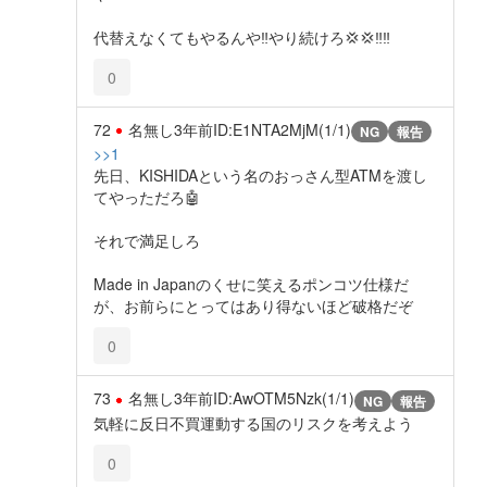
代替えなくてもやるんや‼️やり続けろ💢💢‼️‼️
0
72
名無し
3年前
ID:E1NTA2MjM(1/1)
NG
報告
>>1
先日、KISHIDAという名のおっさん型ATMを渡し
てやっただろ🤖
それで満足しろ
Made in Japanのくせに笑えるポンコツ仕様だ
が、お前らにとってはあり得ないほど破格だぞ
0
73
名無し
3年前
ID:AwOTM5Nzk(1/1)
NG
報告
気軽に反日不買運動する国のリスクを考えよう
0