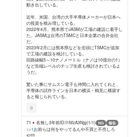
動き出している。
近年、米国、台湾の大手半導体メーカーが日本へ
の投資を積み増している。
2022年4月、熊本県でJASMが工場の建設に着手し
た。JASMは台湾のTSMCと日本企業の合弁会社
だ。
2023年2月には熊本県などを念頭にTSMCが追加
で工場の建設を検討している。
回路線幅5～10ナノメートル（ナノは10億分の1）
など先端レベルのチップ生産も検討されているよ
うだ。
驚いた事にサムスン電子も仲間に入れてくれと、
半導体の試作ラインを日本の横浜・鶴見に構築す
ると報じられている。
0
71
名無し
3年前
ID:I1MzA3Njg(1/1)
NG
報告
>>1
お前らは何をやってるんや不買と不売しろ
や‼️‼️