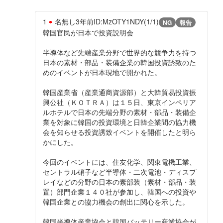
1
名無し
3年前
ID:MzOTY1NDY(1/1)
NG
報告
韓国官民が日本で投資説明会
半導体など先端産業分野で世界的な競争力を持つ
日本の素材・部品・装備企業の韓国投資誘致のた
めのイベントが日本現地で開かれた。
韓国産業省（産業通商資源部）と大韓貿易投資振
興公社（ＫＯＴＲＡ）は１５日、東京インペリア
ルホテルで日本の先端分野の素材・部品・装備企
業を対象に韓国の投資環境と日韓企業間の協力機
会を知らせる投資誘致イベントを開催したと明ら
かにした。
今回のイベントには、住友化学、関東電機工業、
セントラル硝子など半導体・二次電池・ディスプ
レイなどの分野の日本の素部装（素材・部品・装
置）部門企業１４０社が参加し、韓国への投資や
韓国企業との協力機会の創出に関心を示した。
韓国半導体産業協会と韓国バッテリー産業協会が