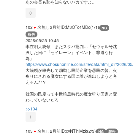
あの会長も恥を知らないバカですよ。
0
102
名無し
2月前
ID:M3OTc4MDc(1/1)
NG
報告
2026/05/25 10:45
李在明大統領 またスタバ批判…「セウォル号沈
没した日に『セイレーン』イベント、非道な行
為」
https://www.chosunonline.com/site/data/html_dir/2026/
大統領が率先して扇動し民間企業を愚民の贄、火
炙りにされる魔女にする国に誰が進出しようと考
えるんだ？
韓国の民度って中世暗黒時代の魔女狩り国家と変
わっていないだろ
>>104
1
103
名無し
2月前
ID:cyNTI1Mzk(2/3)
NG
報告