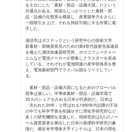
を土台にした「素材・部品・設備大国」だという
共通点がある。韓国もしっかりとした素材・部
品・設備の生態系を構築し、産業競争力をさらに
一段階引き上げ、それを持続可能にする作業に着
手した。
浦項市はポステックという研究中心の技術大学、
新素材・新物質発見のための第4世代放射光加速器
を備えた浦項加速器研究所、ポスコフューチャー
エムなど電池メーカーが密集しクラスターを形成
している。それぞれが電池関連の産学研体系を整
え、電池素材部門でライバル国をリードしてい
る。
素材・部品・設備大国になるためのグローバル
競争は激しい。半導体素材・部品・設備市場で
35％のシェアを占める日本が代表的だ。日本は
「失われた20年」と呼ばれる1990年代以降の不況
の中でも科学予算を削減せずに理化学研究所など
多くの研究機関を支援した。同研究所は3人のノー
ベル賞受賞者を輩出した日本の基礎科学研究の象
徴だ。最近米半導体大手インテルは、日本の理化