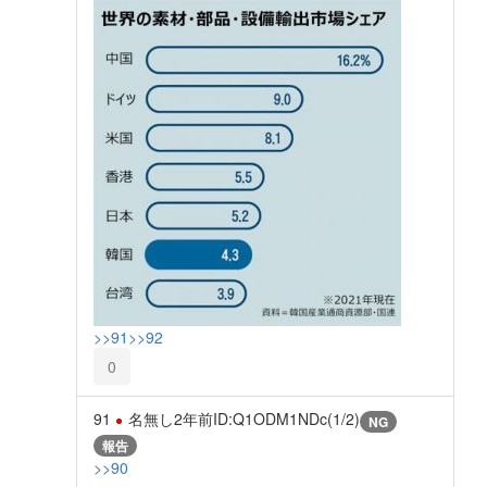
>>91
>>92
0
91
名無し
2年前
ID:Q1ODM1NDc(1/2)
NG
報告
>>90