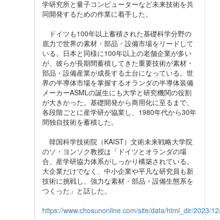
学研究所と量子コンピューターなど未来技術を共
同開発するための作業に着手した。
ドイツも100年以上蓄積された基礎科学分野の
底力で世界の素材・部品・設備市場をリードして
いる。日本と同様に100年以上の老舗企業が多い
が、彼らが長期間蓄積してきた重要技術が素材・
部品・設備産業が成長する土台になっている。世
界の半導体市場を掌握するオランダの半導体装備
メーカーASMLの誕生にも大学と研究機関の役割
が大きかった。基礎開発から商用化に至るまで、
各段階ごとに産学研が協業し、1980年代から30年
間独自技術を蓄積した。
韓国科学技術院（KAIST）文術未来戦略大学院
のソ・ヨンソク教授は「ドイツとオランダの場
合、産学研協力体系がしっかり構築されている。
大企業だけでなく、中小企業や平凡な研究員も新
技術に挑戦し、強力な素材・部品・設備生態系を
つくった」と話した。
https://www.chosunonline.com/site/data/html_dir/2023/