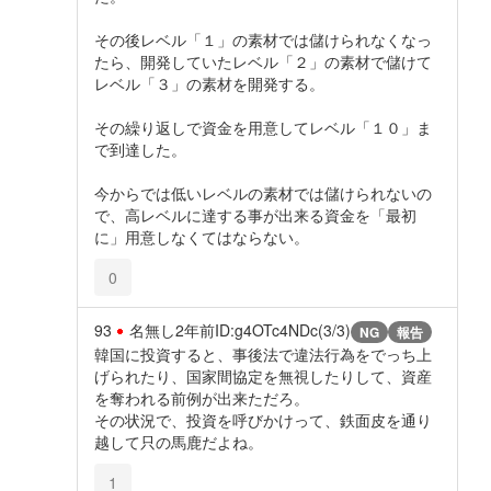
その後レベル「１」の素材では儲けられなくなっ
たら、開発していたレベル「２」の素材で儲けて
レベル「３」の素材を開発する。
その繰り返しで資金を用意してレベル「１０」ま
で到達した。
今からでは低いレベルの素材では儲けられないの
で、高レベルに達する事が出来る資金を「最初
に」用意しなくてはならない。
0
93
名無し
2年前
ID:g4OTc4NDc(3/3)
NG
報告
韓国に投資すると、事後法で違法行為をでっち上
げられたり、国家間協定を無視したりして、資産
を奪われる前例が出来ただろ。
その状況で、投資を呼びかけって、鉄面皮を通り
越して只の馬鹿だよね。
1