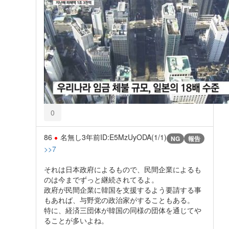
0
86
名無し
3年前
ID:E5MzUyODA(1/1)
NG
報告
>>7
それは日本政府によるもので、民間企業によるも
のは今までずっと継続されてるよ。
政府が民間企業に韓国を支援するよう要請する事
もあれば、与野党の政治家がすることもある。
特に、経済三団体が韓国の同様の団体を通じてや
ることが多いよね。