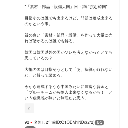
"「素材・部品・設備大国」日・独に挑む韓国"
目指すのは誰でも出来るけど、問題は達成出来る
のかという事。
質の良い「素材・部品・設備」を作って大量に売
れば儲かるのは誰でも解る。
韓国は韓国以外の国がソレを考えなかったとでも
思っているの？
大抵の国は目指そうとして「あ、採算が取れない
わ」と解って諦める。
今から達成するなら中国みたいに豊富な資金と
「ブルーチームから輸入出来なくなるかも！」と
いう危機感が無いと無理だと思う。
0
92
名無し
2年前
ID:Q1ODM1NDc(2/2)
NG