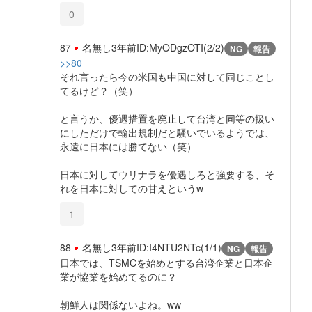
0
87
名無し
3年前
ID:MyODgzOTI(2/2)
NG
報告
>>80
それ言ったら今の米国も中国に対して同じことし
てるけど？（笑）
と言うか、優遇措置を廃止して台湾と同等の扱い
にしただけで輸出規制だと騒いでいるようでは、
永遠に日本には勝てない（笑）
日本に対してウリナラを優遇しろと強要する、そ
れを日本に対しての甘えというw
1
88
名無し
3年前
ID:I4NTU2NTc(1/1)
NG
報告
日本では、TSMCを始めとする台湾企業と日本企
業が協業を始めてるのに？
朝鮮人は関係ないよね。ww