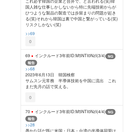
これ必ず韓国の企業と合弁で、と言われる(笑)韓
国人雑な仕事しかしないから特に先端技術からが
ひつような製品の製造では歩留まりの問題が起き
る(笑)それから韓国は裏で中国と繋がっている(笑)
リスクしかない(笑)
>>69
0
69
インクルード
3年前
ID:M5NTI0NzI(3/4)
NG
報告
>>68
2023年6月13日 韓国検察
サムスン元常務 半導体技術を中国に流出 これ
まだ先月の話で笑える。
0
70
インクルード
3年前
ID:M5NTI0NzI(4/4)
NG
報告
>>28
愚かな話だ既に米国・日本・台湾の半導体同盟は