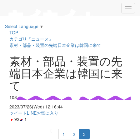
メ
ニ
ュ
Select Language
▼
ー
TOP
カテゴリ『ニュース』
素材・部品・装置の先端日本企業は韓国に来て
素材・部品・装置の先
端日本企業は韓国に来
て
108
2023/07/26(Wed) 12:16:44
ツイート
LINE
お気に入り
92
1
1
2
3