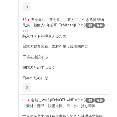
0
89
糞を愛し、糞を食し、糞と共に生きる排泄物
民族 朝鮮人
3年前
ID:EzMzc1NjU(1/1)
NG
報告
>>1
納入コストを押さえるため
日本の製造装着、素材企業は韓国国内に
工場を建設する
韓国のためではなく
日本のためにな
0
90
名無し
2年前
ID:I5OTUwNDM(1/1)
NG
報告
「素材・部品・設備大国」日・独に挑む韓国
世界の産業大国は長年蓄積してきた基礎科学技術