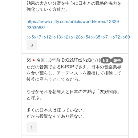
効果の大きい分野を中心に日本との戦略的協力を
強化していく方針だ。
https://news.nifty.com/article/world/korea/12329-
2393058/
>>5
>>7
>>12
>>13
>>21
>>26
>>54
>>65
>>71
>>72
>>89
0
59
名無し
3年前
ID:Q2MTc2NzQ(1/1)
NG
報告
ただの音楽であるK-POPでさえ、日本の音楽業界
を食い荒らし、アーティストを毀損して排除して
後釜に座ろうとしてるだろ。
なぜかそれを朝鮮人と日本の左派は「友好関係」
と呼ぶ。
多くの日本人は狂っていない。
だから投資なんてあり得ない。
1