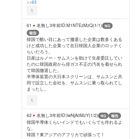
>>63
1
61
名無し
3年前
ID:M1NTEzMzQ(1/1)
NG
報告
韓国で酷い目にあって撤退した企業は数多くある
けど成功した企業って在日韓国人企業のロッテく
らいだろう。
日産はルノー・サムスンを助けて生産委託してい
たのに韓国政府から排ガス不正の汚名を着せられ
て韓国撤退した。
半導体装置の大日本スクリーンは、サムスンと共
同で設立した会社を、サムスンに乗っ取られてし
まったし。
1
62
名無し
3年前
ID:IwNjA0MzY(1/2)
NG
報告
韓国半導体くらいインドでもいくらでも作れるよ
な。
韓国？東アジアのアフリカで頑張って！