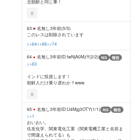
北朝鮮と同じ事！
0
63
名無し
3年前
(5/5)
このレスは削除されています
>>64
>>66
>>74
64
名無し
3年前
ID:IwNjA0MzY(2/2)
NG
報告
>>63
インドに投資します！
朝鮮人だけ乗り遅れか？www
0
65
名無し
3年前
ID:U4Mjg3OTY(1/1)
NG
報告
>>1
おいおい。
住友化学、関東電化工業（関東電機工業と名前ま
で間違えられてる）も