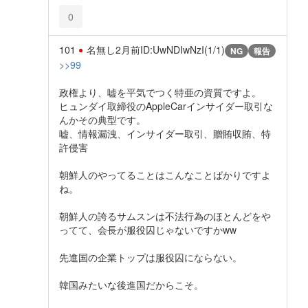
0
101
名無し
2月前
ID:UwNDIwNzI(1/1)
NG
報告
>>99
政権より、嘘を平気でつく特亜の資質ですよ。
ヒュンダイ取締役のAppleCarインサイダー取引な
んかその典型です。
嘘、情報漏洩、インサイダー取引、贈賄収賄、特
許侵害
朝鮮人のやってることはこんなことばかりですよ
ね。
朝鮮人の誇るサムスンは不法行為のほとんどをや
ってて、会長が服役囚じゃないですかww
先進国の企業トップは服役囚にならない。
韓国みたいな後進国だからこそ。