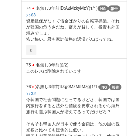
74
名無し
3年前
ID:A2MzkyMzY(1/1)
NG
報告
>>63
資産担保がなくて借金ばかりの自転車操業。それ
が韓国の危うさだね。蓄えが貧しく、投資も外国
頼みでしょ。
怖い怖い。君も家計債務の返済がんばってね。
0
75
名無し
3年前
(2/2)
このレスは削除されています
76
名無し
3年前
ID:g0MzM5Mzg(1/1)
NG
報告
>>32
今韓国で社会問題になってるけどさ、韓国では国
内旅行をすると法外な値段を要求されるから海外
旅行を選ぶ韓国人が増えてるってだけだろ？
そもそも韓国人が日本で使う金額は、他の国の観
光客と比べても圧倒的に低い。
韓国人が普段後進国だとバカにしている、他のア