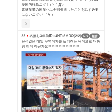
愛国的行為ニダ！<丶｀Д´>
素材産業の国産化は全部失敗したことを話す必要
はないニダ<丶｀∀´>
0
85
名無し
3年前
ID:c4NTc3MDQ(2/2)
NG
報告
윤석열은 대일 무역적자를 늘리려는 목적으로 대통
령 한거 아닌가요ㅋㅋㅋㅋㅋㅋㅋㅋㅋ.