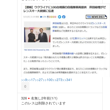
>>9
>>17
>>27
>>100
>>273
>>341
0
326
名無し
2年前
(1/1)
このレスは削除されています