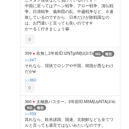
中国に至ってはアヘン戦争、アロー戦争、清仏戦
争、日清戦争、義和団の乱、中越戦争など、６連
敗しているのですから、日本だけが敗戦国なの
は、お門違いと言っても良いのです✡
かーるく行きましょう😁
0
359
名無し
2年前
ID:I2NTg0MjU(2/3)
NG
報告
>>347
それなら、現状でロシアや中国、韓国が悪なわけ
だがw
>>360
0
360
太極旗バスター。
2年前
ID:M5MjUyNTA(2/4)
NG
報告
>>359
其れなら、欧米諸国、国連、北朝鮮なども全てワ
ルと言っても過言ではないみたいなのです。