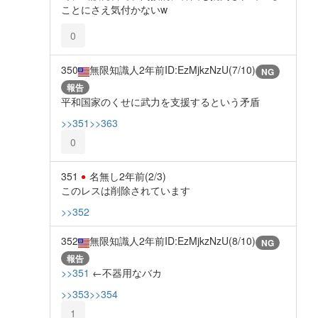
ことにさえ気付かないw
0
350
無限知識人
2年前
ID:EzMjkzNzU(7/10)
NG
報告
平和国家のくせに武力を支援するという矛盾
>>351
>>363
0
351
名無し
2年前
(2/3)
このレスは削除されています
>>352
352
無限知識人
2年前
ID:EzMjkzNzU(8/10)
NG
報告
>>351
←不器用なバカ
>>353
>>354
1