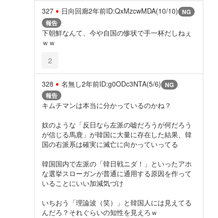
327
日向回廊
2年前
ID:QxMzcwMDA(10/10)
NG
報告
下朝鮮なんて、今や自国の惨状で手一杯だしねぇ
ｗｗ
2
328
名無し
2年前
ID:g0ODc3NTA(5/6)
NG
報告
キムチマンは本当に分かっているのかね？
奴のような「反日なら左派の嘘だろうが何だろう
が信じる馬鹿」が韓国に大量に存在した結果、韓
国の右派系は確実に滅亡に向かっていってる
韓国国内で左派の「韓日戦ニダ！」といったアホ
な選挙スローガンが普通に通用する原因を作って
いることにいい加減気づけ
いちおう「理論波（笑）」と韓国人には見えてる
んだろ？それぐらいの知性を見えろｗ