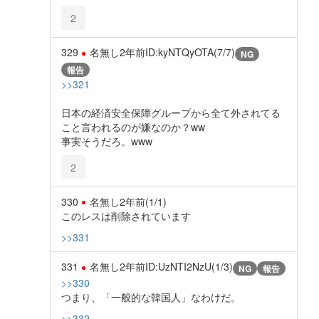
2
329
名無し
2年前
ID:kyNTQyOTA(7/7)
NG
報告
>>321
日本の経済安全保障グループから全て外されてる
こと言われるのが嫌なのか？ww
事実そうだろ。www
2
330
名無し
2年前
(1/1)
このレスは削除されています
>>331
331
名無し
2年前
ID:UzNTI2NzU(1/3)
NG
報告
>>330
つまり、「一般的な韓国人」なわけだ。
>>332