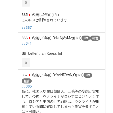
0
365
名無し
2年前
(1/1)
このレスは削除されています
>>367
366
名無し
2年前
ID:k1NjAyMzg(1/1)
NG
報告
>>341
Still better than Korea. lol
0
367
名無し
2年前
ID:Y5NDYwNjQ(1/1)
NG
報告
>>365
仮に、韓国人や在日朝鮮人、五毛等の妄想が実現
して、今後、ウクライナがロシアに負けたとして
も、ロシアと中国の世界戦略は、ウクライナが抵
抗している間に破綻してしまった事実を覆すこと
は不可能だ。