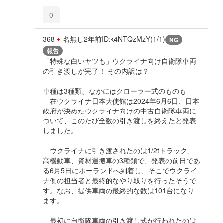
0
368
名無し
2年前
ID:k4NTQzMzY(1/1)
NG
報告
「特殊な白いヤツも」ウクライナ向け自衛隊車両
の引き渡しが完了！ その内訳は？
車種は3種類、なかにはクローラー式のものも
在ウクライナ日本大使館は2024年6月6日、日本
政府が決めたウクライナ向けの中古自衛隊車両に
ついて、このたび全数の引き渡しを終えたと発表
しました。
ウクライナに引き渡されたのは1/2tトラック、
高機動車、資材運搬車の3種類で、発表の前日であ
る6月5日にポーランドへ到着し、そこでウクライ
ナ側の担当者と最終的なやり取りを行ったそうで
す。なお、提供車両の最終的な数は101台になり
ます。
最初に自衛隊車両の引き渡し式が行われたのは