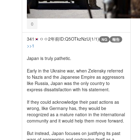
0
341
ㅇㅇ
2年前
ID:Q5OTkzNzU(1/1)
NG
報告
>>1
Japan is truly pathetic.
Early in the Ukraine war, when Zelensky referred
to Nazis and the Japanese Empire as aggressors
like Russia, Japan was the only country to
express dissatisfaction with his statement.
If they could acknowledge their past actions as
wrong, like Germany has, they would be
recognized as a mature nation in the international
community and it would help them move forward.
But instead, Japan focuses on justifying its past
wars of aggression and portraying itself as a