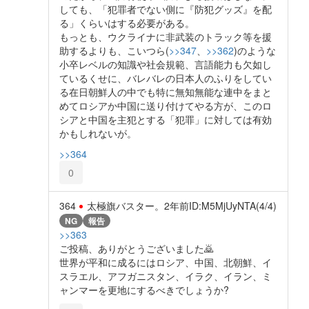
しても、「犯罪者でない側に『防犯グッズ』を配
る」くらいはする必要がある。
もっとも、ウクライナに非武装のトラック等を援
助するよりも、こいつら(
>>347
、
>>362
)のような
小卒レベルの知識や社会規範、言語能力も欠如し
ているくせに、バレバレの日本人のふりをしてい
る在日朝鮮人の中でも特に無知無能な連中をまと
めてロシアか中国に送り付けてやる方が、このロ
シアと中国を主犯とする「犯罪」に対しては有効
かもしれないが。
>>364
0
364
太極旗バスター。
2年前
ID:M5MjUyNTA(4/4)
NG
報告
>>363
ご投稿、ありがとうございました🙇
世界が平和に成るにはロシア、中国、北朝鮮、イ
スラエル、アフガニスタン、イラク、イラン、ミ
ャンマーを更地にするべきでしょうか?