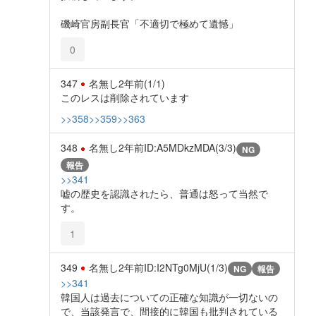
磯崎官房副長官「不適切で極めて遺憾」
0
347
名無し
2年前
(1/1)
このレスは削除されています
>>358
>>359
>>363
348
名無し
2年前
ID:A5MDkzMDA(3/3)
NG
報告
>>341
嘘の歴史を認識されたら、普通は怒って当然で
す。
1
349
名無し
2年前
ID:I2NTg0MjU(1/3)
NG
報告
>>341
韓国人は過去についての正確な知識が一切ないの
で、当該発言で、間接的に韓国も批判されている