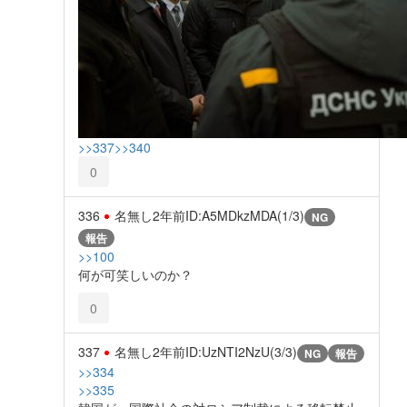
>>337
>>340
0
336
名無し
2年前
ID:A5MDkzMDA(1/3)
NG
報告
>>100
何が可笑しいのか？
0
337
名無し
2年前
ID:UzNTI2NzU(3/3)
NG
報告
>>334
>>335