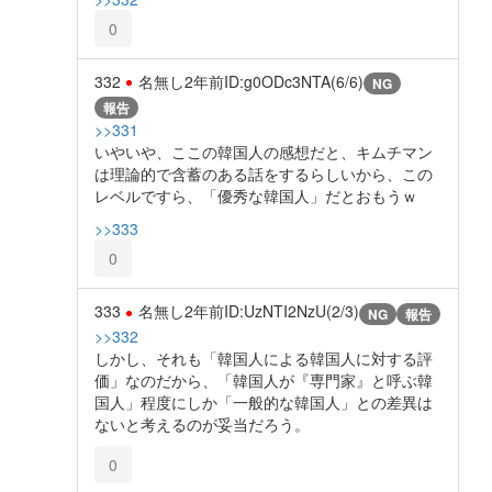
0
332
名無し
2年前
ID:g0ODc3NTA(6/6)
NG
報告
>>331
いやいや、ここの韓国人の感想だと、キムチマン
は理論的で含蓄のある話をするらしいから、この
レベルですら、「優秀な韓国人」だとおもうｗ
>>333
0
333
名無し
2年前
ID:UzNTI2NzU(2/3)
NG
報告
>>332
しかし、それも「韓国人による韓国人に対する評
価」なのだから、「韓国人が『専門家』と呼ぶ韓
国人」程度にしか「一般的な韓国人」との差異は
ないと考えるのが妥当だろう。
0