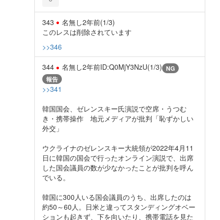
343
名無し
2年前
(1/3)
このレスは削除されています
>>346
344
名無し
2年前
ID:Q0MjY3NzU(1/3)
NG
報告
>>341
韓国国会、ゼレンスキー氏演説で空席・うつむ
き・携帯操作 地元メディアが批判「恥ずかしい
外交」
ウクライナのゼレンスキー大統領が2022年4月11
日に韓国の国会で行ったオンライン演説で、出席
した国会議員の数が少なかったことが批判を呼ん
でいる。
韓国に300人いる国会議員のうち、出席したのは
約50～60人。日米と違ってスタンディングオベー
ションも起きず、下を向いたり、携帯電話を見た