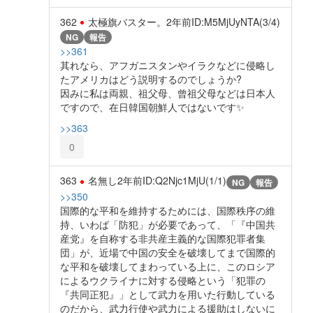
362
太極旗バスター。
2年前
ID:M5MjUyNTA(3/4)
NG
報告
>>361
其れなら、アフガニスタンやイラクなどに侵略し
たアメリカはどう説明するのでしょうか?
因みに私は両親、祖父母、曾祖父母などは日本人
ですので、在日韓国朝鮮人ではないです✨
>>363
0
363
名無し
2年前
ID:Q2Njc1MjU(1/1)
NG
報告
>>350
国際的な平和を維持するためには、国際秩序の維
持、いわば「防犯」が必要であって、「『中国共
産党』を自称する非共産主義的な国際犯罪者集
団」が、近場で中国の安全を破壊してまで国際的
な平和を破壊してまわっている上に、このロシア
によるウクライナに対する侵略という「犯罪の
『共同正犯』」として武力を用いた行動している
のだから、武力行使や武力による援助はしないに