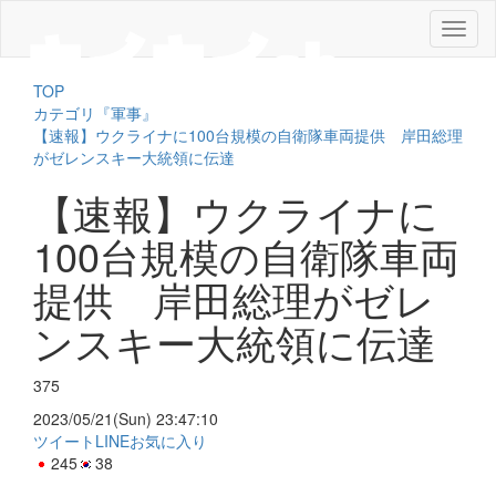
メ
ニ
ュ
TOP
ー
カテゴリ『軍事』
【速報】ウクライナに100台規模の自衛隊車両提供 岸田総理
がゼレンスキー大統領に伝達
【速報】ウクライナに
100台規模の自衛隊車両
提供 岸田総理がゼレ
ンスキー大統領に伝達
375
2023/05/21(Sun) 23:47:10
ツイート
LINE
お気に入り
245
38