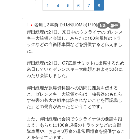
1
4
5
6
7
8
1
名無し
3年前
ID:UzNjU0Mjc(1/19)
NG
報告
岸田総理は21日、来日中のウクライナのゼレンス
キー大統領と会談し、あらたに100台規模のトラ
ックなどの自衛隊車両などを提供すると伝えまし
た。
岸田総理は21日、G7広島サミットに出席するため
来日していたゼレンスキー大統領とおよそ50分に
わたり会談しました。
岸田総理が原爆資料館への訪問に謝意を伝える
と、ゼレンスキー大統領からは「核兵器のもたら
す被害の甚大さ戦争は許されないことを再認識し
た」との発言があったということです。
また、岸田総理は会談でウクライナ側の要請を踏
まえ、あらたに100台規模のトラックなどの自衛
隊車両や、およそ3万食の非常用糧食を提供するこ
とを伝えています。