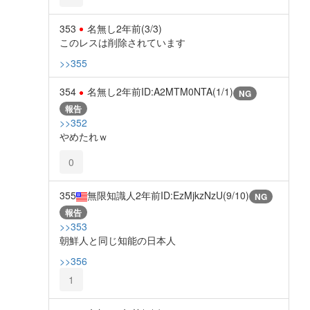
353
名無し
2年前
(3/3)
このレスは削除されています
>>355
354
名無し
2年前
ID:A2MTM0NTA(1/1)
NG
報告
>>352
やめたれｗ
0
355
無限知識人
2年前
ID:EzMjkzNzU(9/10)
NG
報告
>>353
朝鮮人と同じ知能の日本人
>>356
1