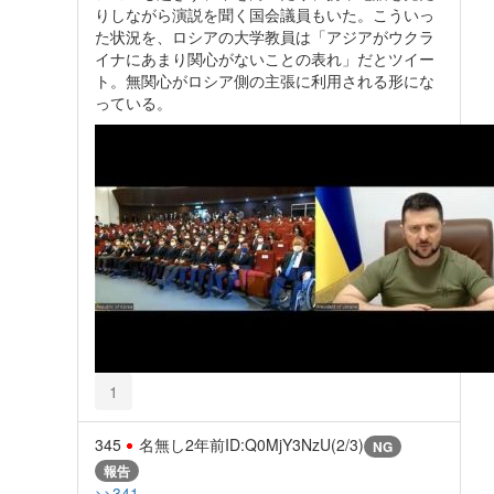
りしながら演説を聞く国会議員もいた。こういっ
た状況を、ロシアの大学教員は「アジアがウクラ
イナにあまり関心がないことの表れ」だとツイー
ト。無関心がロシア側の主張に利用される形にな
っている。
1
345
名無し
2年前
ID:Q0MjY3NzU(2/3)
NG
報告
>>341