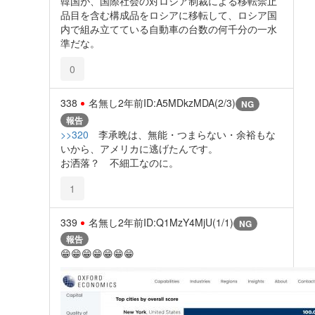
韓国が、国際社会の対ロシア制裁による移転禁止
品目を含む構成品をロシアに移転して、ロシア国
内で組み立てている自動車の台数の何千分の一水
準だな。
0
338
名無し
2年前
ID:A5MDkzMDA(2/3)
NG
報告
>>320
李承晩は、無能・つまらない・余裕もな
いから、アメリカに逃げたんです。
お洒落？ 不細工なのに。
1
339
名無し
2年前
ID:Q1MzY4MjU(1/1)
NG
報告
😁😁😁😁😁😁😁