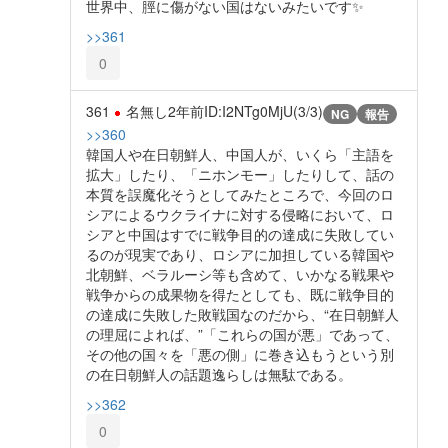
世界中、脛に傷がない国はないみたいです✨
>>361
0
361
名無し
2年前
ID:I2NTg0MjU(3/3)
NG
報告
>>360
韓国人や在日朝鮮人、中国人が、いくら「主語を
拡大」したり、「ニホンモー」したりして、話の
本質を誤魔化そうとしてみたところで、今回のロ
シアによるウクライナに対する侵略において、ロ
シアと中国はすでに戦争目的の達成に失敗してい
るのが現実であり、ロシアに加担している韓国や
北朝鮮、ベラルーシ等も含めて、いかなる戦果や
戦争からの成果物を得たとしても、既に戦争目的
の達成に失敗した敗戦国なのだから、“在日朝鮮人
の理屈によれば、”「これらの国が悪」であって、
その他の国々を「悪の側」に巻き込もうという別
の在日朝鮮人の話題逸らしは無駄である。
>>362
0