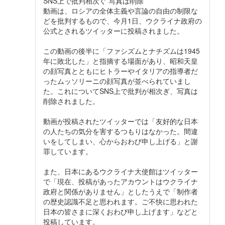
SNS上で批判相次ぐ 写真は削除
動画は、ロシアの全体主義や言論の自由の制限な
どを批判するもので、今月1日、ウクライナ政府の
公式とされるツイッターに投稿されました。
この動画の後半に「ファシズムとナチズムは1945
年に敗北した」と指摘する場面があり、昭和天皇
の顔写真とともにヒトラーやイタリアの指導者だ
ったムッソリーニの顔写真が並べられていまし
た。これについてSNS上で批判が相次ぎ、写真は
削除されました。
動画が投稿されたツイッターでは「友好的な日本
の人たちの気分を害するつもりはなかった。間違
いをしてしまい、心からおわび申し上げる」と謝
罪しています。
また、日本にあるウクライナ大使館はツイッター
で「現在、投稿があったアカウントはウクライナ
政府と関係がありません」としたうえで「制作者
の歴史認識不足と思われます。ご不快に思われた
日本の皆さまに深くおわび申し上げます」などと
投稿しています。