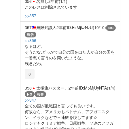
356
名無し
2年前
(1/1)
このレスは削除されています
>>357
357
無限知識人
2年前
ID:EzMjkzNzU(10/10)
NG
報告
>>356
なるほど。
そうだな,どっかで自分の国を出た人が自分の国を
一番悪く言うのを聞いたような。
残念だわ。
0
358
太極旗バスター。
2年前
ID:M5MjUyNTA(1/4)
NG
報告
>>347
全ての国が敗戦国と言っても良いです。
何故なら、アメリカもベトナム、アフガニスタ
ン、イラクなどで三連敗を喫してます☆
ロシアもクリミア戦争、日露戦争、ソ連のアフガ
ニスタン侵攻などで負けているのです✨