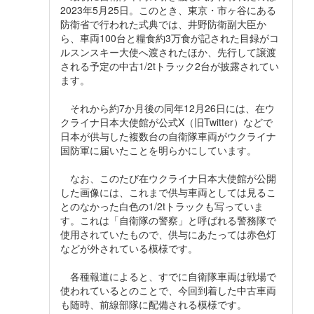
2023年5月25日。このとき、東京・市ヶ谷にある
防衛省で行われた式典では、井野防衛副大臣か
ら、車両100台と糧食約3万食が記された目録がコ
ルスンスキー大使へ渡されたほか、先行して譲渡
される予定の中古1/2tトラック2台が披露されてい
ます。
それから約7か月後の同年12月26日には、在ウ
クライナ日本大使館が公式X（旧Twitter）などで
日本が供与した複数台の自衛隊車両がウクライナ
国防軍に届いたことを明らかにしています。
なお、このたび在ウクライナ日本大使館が公開
した画像には、これまで供与車両としては見るこ
とのなかった白色の1/2tトラックも写っていま
す。これは「自衛隊の警察」と呼ばれる警務隊で
使用されていたもので、供与にあたっては赤色灯
などが外されている模様です。
各種報道によると、すでに自衛隊車両は戦場で
使われているとのことで、今回到着した中古車両
も随時、前線部隊に配備される模様です。