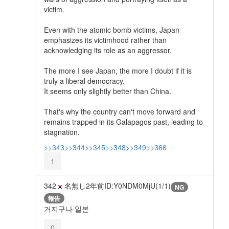
victim.
Even with the atomic bomb victims, Japan
emphasizes its victimhood rather than
acknowledging its role as an aggressor.
The more I see Japan, the more I doubt if it is
truly a liberal democracy.
It seems only slightly better than China.
That's why the country can't move forward and
remains trapped in its Galapagos past, leading to
stagnation.
>>343
>>344
>>345
>>348
>>349
>>366
1
342
名無し
2年前
ID:Y0NDM0MjU(1/1)
NG
報告
거지구나 일본
0