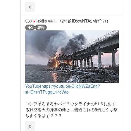
0
369
ﾖﾒ＠ｼｬﾙﾙﾏｰﾆｭ
2年前
ID:cwNTA2MjY(1/1)
NG
報告
YouTube
https://youtu.be/OiiqNWZaEn4?
si=ChshTF9gqL47cWto
ロシアそろそろヤバイ？ウクライナのF1６に対す
る対空砲火の弾幕の薄さ…普通これの5倍近くは撃
ちまくるはず？？？
0