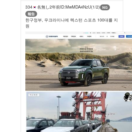
334
名無し
2年前
ID:MwMDA4NzU(1/2)
NG
報告
한구정부, 우크라이나에 렉스턴 스포츠 100대를 지
원