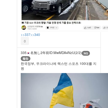
>>337
>>340
0
335
名無し
2年前
ID:MwMDA4NzU(2/2)
NG
報告
한국정부, 우크라이나에 렉스턴 스포츠 100대를 지
원