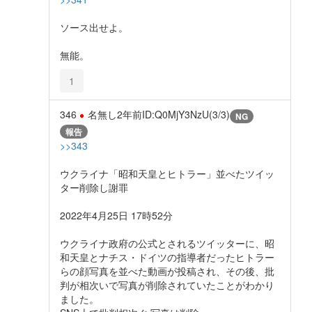
ソース出せよ。
無能。
1
346
名無し
2年前
ID:Q0MjY3NzU(3/3)
NG
報告
>>343
ウクライナ「昭和天皇とヒトラー」並べたツイッ
ター削除し謝罪
2022年4月25日 17時52分
ウクライナ政府の公式とされるツイッターに、昭
和天皇とナチス・ドイツの指導者だったヒトラー
らの顔写真を並べた動画が投稿され、その後、批
判が相次いで写真が削除されていたことがわかり
ました。