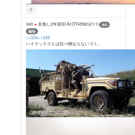
0
340
名無し
2年前
ID:A1OTk5NzU(1/1)
NG
報告
>>334
>>335
ハイラックスとは比べ物ならないゴミ。