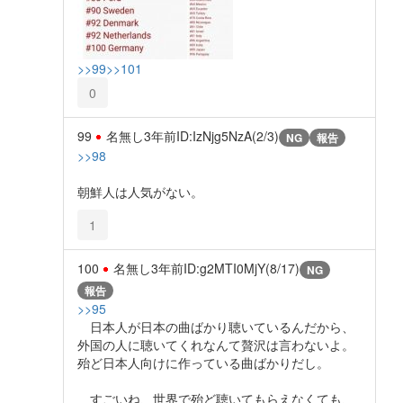
>>99
>>101
0
99
名無し
3年前
ID:IzNjg5NzA(2/3)
NG
報告
>>98
朝鮮人は人気がない。
1
100
名無し
3年前
ID:g2MTI0MjY(8/17)
NG
報告
>>95
日本人が日本の曲ばかり聴いているんだから、
外国の人に聴いてくれなんて贅沢は言わないよ。
殆ど日本人向けに作っている曲ばかりだし。
すごいね、世界で殆ど聴いてもらえなくても、