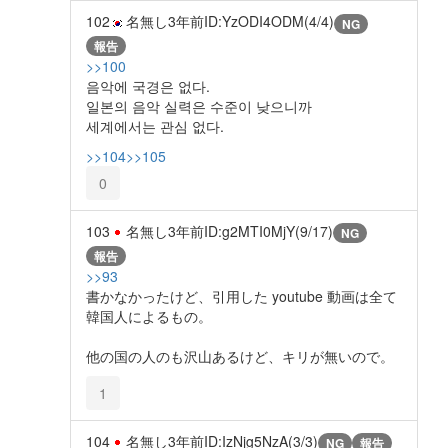
102
名無し
3年前
ID:YzODI4ODM(4/4)
NG
報告
>>100
음악에 국경은 없다.
일본의 음악 실력은 수준이 낮으니까
세계에서는 관심 없다.
>>104
>>105
0
103
名無し
3年前
ID:g2MTI0MjY(9/17)
NG
報告
>>93
書かなかったけど、引用した youtube 動画は全て
韓国人によるもの。
他の国の人のも沢山あるけど、キリが無いので。
1
104
名無し
3年前
ID:IzNjg5NzA(3/3)
NG
報告