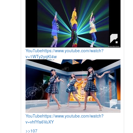
YouTube
https://www.youtube.com/watch?
v=1WTy2yqKI4w
YouTube
https://www.youtube.com/watch?
v=vhfYis6VuXY
>>107