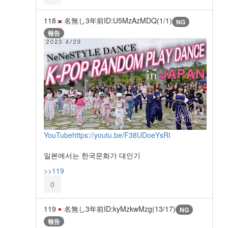
118
名無し
3年前
ID:U5MzAzMDQ(1/1)
NG
報告
YouTube
https://youtu.be/F38UDoeYsRI
일본에서는 한국문화가 대인기
>>119
0
119
名無し
3年前
ID:kyMzkwMzg(13/17)
NG
報告