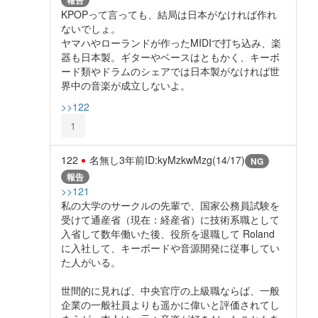
KPOPって言っても、結局は日本がなければ作れ
ないでしょ。
ヤマハやローランドが作ったMIDIで打ち込み、楽
器も日本製。ギターやベースはともかく、キーボ
ード類やドラムのシェアでは日本製がなければ世
界中の音楽が成立しないよ。
>>122
1
122
名無し
3年前
ID:kyMzkwMzg(14/17)
NG
報告
>>121
私の大学のサークルの先輩で、国家公務員試験を
受けて通産省（現在：経産省）に技術系職として
入省して数年働いた後、役所を退職して Roland
に入社して、キーボードや音源開発に従事してい
た人がいる。
世間的に見れば、中央官庁の上級職ならば、一般
企業の一般社員よりも遥かに偉いと評価されてし