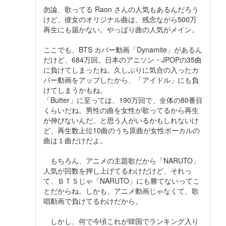
勿論、歌ってる Raon さんの人気もあるんだろう
けど、彼女のオリジナル曲は、残念ながら500万
再生にも届かない。やっぱり曲の人気がメイン。
ここでも、BTS カバー動画「Dynamite」があるん
だけど、684万回。日本のアニソン・JPOPの35曲
に負けてしまったね。久しぶりに気合の入ったカ
バー動画をアップしたから、「アイドル」にも負
けてしまうかもね。
「Butter」に至っては、190万回で、全体の80番目
くらいだね。男性の曲を女性が歌ってるから再生
が伸びないんだ、と思う人がいるかもしれないけ
ど、再生数上位10曲のうち原曲が女性ボーカルの
曲は１曲だけだよ。
もちろん、アニメの主題歌だから「NARUTO」
人気が回数を押し上げてるわけだけど、それっ
て、ＢＴＳじゃ「NARUTO」にも勝てないってこ
とだからね。しかも、アニメ動画じゃなくて、歌
唱動画で負けてるわけだから。
しかし、何で今頃これが韓国でランキング入り