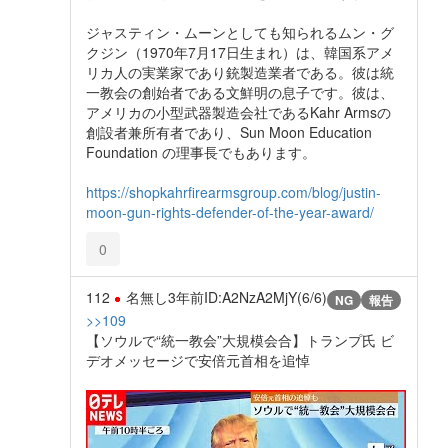
ジャスティン・ムーンとしても知られるムン・グ
クジン（1970年7月17日生まれ）は、韓国系アメ
リカ人の実業家であり銃製造業者である。彼は統
一教会の創始者である文鮮明の息子です。彼は、
アメリカの小型武器製造会社であるKahr Armsの
創設者兼所有者であり、Sun Moon Education
Foundation の理事長でもあります。
https://shopkahrfirearmsgroup.com/blog/justin-
moon-gun-rights-defender-of-the-year-award/
0
112
名無し
3年前
ID:A2NzA2MjY(6/6)
NG
報告
>>109
【ソウルで“統一教会”大規模会合】トランプ氏 ビ
デオメッセージで安倍元首相を追悼