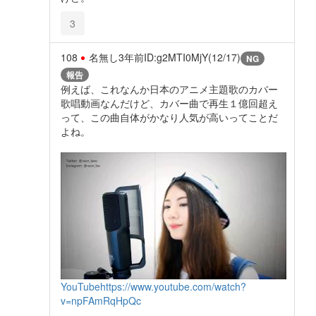
3
108
名無し
3年前
ID:g2MTI0MjY(12/17)
NG
報告
例えば、これなんか日本のアニメ主題歌のカバー
歌唱動画なんだけど、カバー曲で再生１億回超え
って、この曲自体がかなり人気が高いってことだ
よね。
YouTube
https://www.youtube.com/watch?
v=npFAmRqHpQc