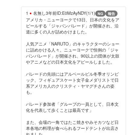
1
名無し
3年前
ID:E0MzAyNDY(1/1)
NG
報告
アメリカ・ニューヨークで13日、日本の文化をア
ピールする「ジャパンパレード」が開催され、沿
道に多くの人が詰めかけました。
人気アニメ「NARUTO」のキャラクターのショー
に詰めかける人々。ニューヨークで恒例の「ジャ
パンパレード」が開催され、90以上の団体が太鼓
やアニメなどの日本文化をアピールしました。
パレードの先頭にはアルベールビル冬季オリンピ
ック、フィギュアスケート女子金メダリストで日
系アメリカ人のクリスティ・ヤマグチさんの姿
も。
パレード参加者「グループの一員として、日本文
化を代表して歩くことは最高です」
また、会場の一角ではたこ焼きやみそカツなど日
本各地の料理が食べられるフードテントが出店さ
れました。