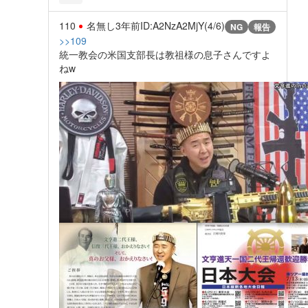
110
名無し
3年前
ID:A2NzA2MjY(4/6)
NG
報告
>>109
統一教会の米国支部長は教祖様の息子さんですよ
ねw