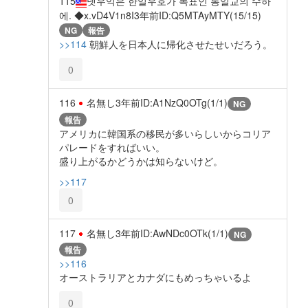
115
넷우익은 한일우호가 목표인 통일교의 수하
에. ◆x.vD4V1n8I
3年前
ID:Q5MTAyMTY(15/15)
NG
報告
>>114
朝鮮人を日本人に帰化させたせいだろう。
0
116
名無し
3年前
ID:A1NzQ0OTg(1/1)
NG
報告
アメリカに韓国系の移民が多いらしいからコリア
パレードをすればいい。
盛り上がるかどうかは知らないけど。
>>117
0
117
名無し
3年前
ID:AwNDc0OTk(1/1)
NG
報告
>>116
オーストラリアとカナダにもめっちゃいるよ
0