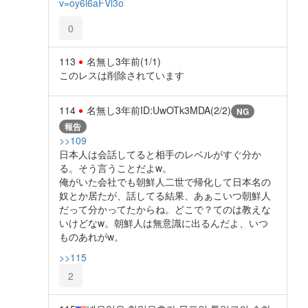
v=oy6l6aFVl3o
0
113
名無し
3年前
(1/1)
このレスは削除されています
114
名無し
3年前
ID:UwOTk3MDA(2/2)
NG
報告
>>109
日本人は会話してると相手のレベルがすぐ分か
る。そう言うことだよw。
俺がいた会社でも朝鮮人二世で帰化して日本名の
奴とか居たが、話してる結果、あぁこいつ朝鮮人
だって分かってたからね。どこで？てのは教えな
いけどなw。朝鮮人は無意識に出るんだよ、いつ
ものあれがw。
>>115
2