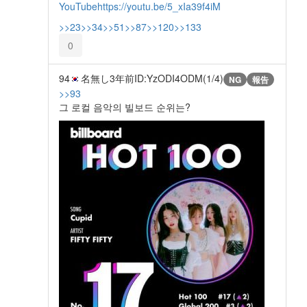
YouTube
https://youtu.be/5_xIa39f4iM
>>23
>>34
>>51
>>87
>>120
>>133
0
94
名無し
3年前
ID:YzODI4ODM(1/4)
NG
報告
>>93
그 로컬 음악의 빌보드 순위는?