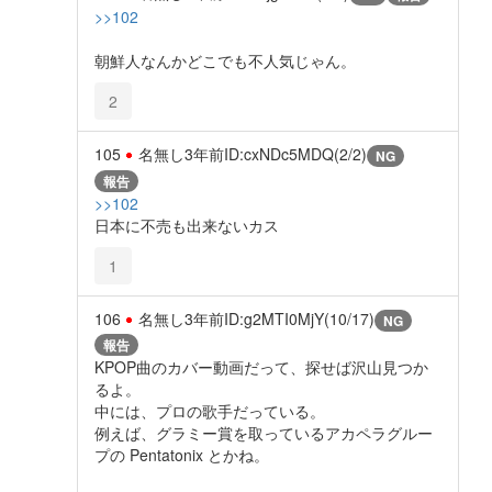
>>102
朝鮮人なんかどこでも不人気じゃん。
2
105
名無し
3年前
ID:cxNDc5MDQ(2/2)
NG
報告
>>102
日本に不売も出来ないカス
1
106
名無し
3年前
ID:g2MTI0MjY(10/17)
NG
報告
KPOP曲のカバー動画だって、探せば沢山見つか
るよ。
中には、プロの歌手だっている。
例えば、グラミー賞を取っているアカペラグルー
プの Pentatonix とかね。