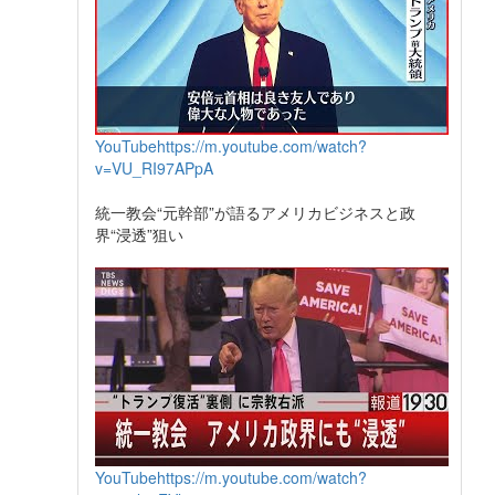
YouTube
https://m.youtube.com/watch?
v=VU_RI97APpA
統一教会“元幹部”が語るアメリカビジネスと政
界“浸透”狙い
YouTube
https://m.youtube.com/watch?