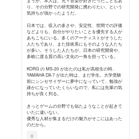
まうが、本人は、元々音楽が好きだったこともあ
り、その分野での研究開発に携わりたい、という
気持ちが強かったようだ。
日本では、収入の多さや、安定性、世間での評価
などよりも、自分がやりたいことを優先する人が
あちこちにいる。多くのアーティストがそうした
人たちであり、また技術系にもそのような人たち
が多い。そうした人たちが、日本の研究開発や、
多岐に渡る質の高い文化の一角を担っている。
KORG の MS-20 が出たのは私が高校生の時、
YAMAHA DX-7 が出た時は、まだ学生。大学受験
前にシンセサイザーに夢中になっていて、勉強が
疎かになっていたくらいなので、私には先輩の気
持ちが良く判る。
きっとゲームの分野でも似たようなことが起きて
いたに違いない。
優秀な人材が集まるだけの魅力がそこにはあった
のだから。
0