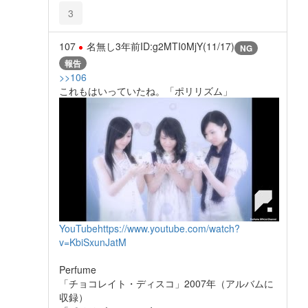
3
107
名無し
3年前
ID:g2MTI0MjY(11/17)
NG
報告
>>106
これもはいっていたね。「ポリリズム」
YouTube
https://www.youtube.com/watch?
v=KbiSxunJatM
Perfume
「チョコレイト・ディスコ」2007年（アルバムに
収録）