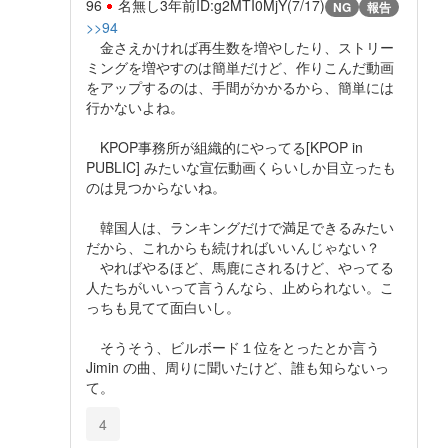
96
名無し
3年前
ID:g2MTI0MjY(7/17)
NG
報告
>>94
金さえかければ再生数を増やしたり、ストリー
ミングを増やすのは簡単だけど、作りこんだ動画
をアップするのは、手間がかかるから、簡単には
行かないよね。
KPOP事務所が組織的にやってる[KPOP in
PUBLIC] みたいな宣伝動画くらいしか目立ったも
のは見つからないね。
韓国人は、ランキングだけで満足できるみたい
だから、これからも続ければいいんじゃない？
やればやるほど、馬鹿にされるけど、やってる
人たちがいいって言うんなら、止められない。こ
っちも見てて面白いし。
そうそう、ビルボード１位をとったとか言う
Jimin の曲、周りに聞いたけど、誰も知らないっ
て。
4