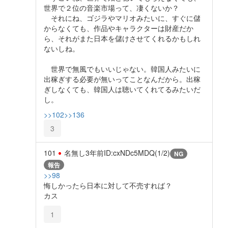
世界で２位の音楽市場って、凄くないか？
それにね、ゴジラやマリオみたいに、すぐに儲
からなくても、作品やキャラクターは財産だか
ら、それがまた日本を儲けさせてくれるかもしれ
ないしね。
世界で無風でもいいじゃない。韓国人みたいに
出稼ぎする必要が無いってことなんだから。出稼
ぎしなくても、韓国人は聴いてくれてるみたいだ
し。
>>102
>>136
3
101
名無し
3年前
ID:cxNDc5MDQ(1/2)
NG
報告
>>98
悔しかったら日本に対して不売すれば？
カス
1