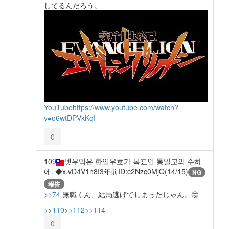
してるんだろう。
YouTube
https://www.youtube.com/watch?
v=o6wtDPVkKqI
0
109
넷우익은 한일우호가 목표인 통일교의 수하
에. ◆x.vD4V1n8I
3年前
ID:c2Nzc0MjQ(14/15)
NG
報告
>>74
無職くん、結局逃げてしまったじゃん。🤔
>>110
>>112
>>114
0