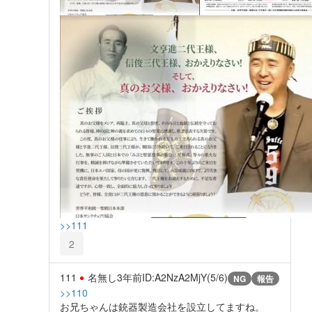
>>111
2
111
名無し
3年前
ID:A2NzA2MjY(5/6)
NG
報告
>>110
お兄ちゃんは銃器製造会社を設立してますね。