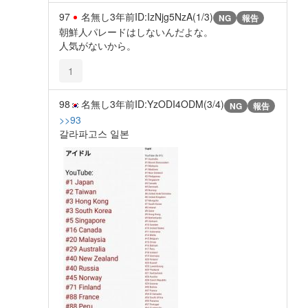
97
名無し
3年前
ID:IzNjg5NzA(1/3)
NG
報告
朝鮮人パレードはしないんだよな。
人気がないから。
1
98
名無し
3年前
ID:YzODI4ODM(3/4)
NG
報告
>>93
갈라파고스 일본