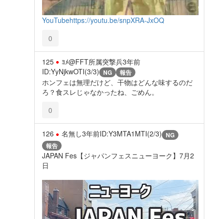
YouTube
https://youtu.be/snpXRA-JxOQ
0
125
ﾖﾒ@FFT所属突撃兵
3年前
ID:YyNjkwOTI(3/3)
NG
報告
ホンフェは無理だけど、干物はどんな味するのだ
ろ？食スレじゃなかったね、ごめん。
0
126
名無し
3年前
ID:Y3MTA1MTI(2/3)
NG
報告
JAPAN Fes【ジャパンフェスニューヨーク】7月2
日