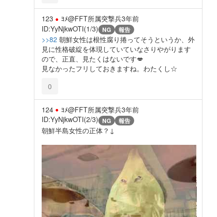
123
ﾖﾒ@FFT所属突撃兵
3年前
ID:YyNjkwOTI(1/3)
NG
報告
>>82
朝鮮女性は根性腐り捲ってそうというか、外
見に性格破綻を体現していていなさりやがります
ので、正直、見たくはないです💋
見なかったフリしておきますね。わたくし☆
0
124
ﾖﾒ@FFT所属突撃兵
3年前
ID:YyNjkwOTI(2/3)
NG
報告
朝鮮半島女性の正体？↓