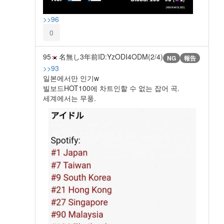
>>96
0
95
名無し
3年前
ID:YzODI4ODM(2/4)
NG
報告
>>93
일본에서만 인기w
빌보드HOT100에 차트인할 수 없는 잡어 곡.
세계에서는 무풍.