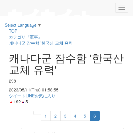
メ
ニ
ュ
Select Language
▼
ー
TOP
カテゴリ『軍事』
캐나다군 잠수함 '한국산 교체 유력'
캐나다군 잠수함 '한국산
교체 유력'
298
2023/05/11(Thu) 01:58:55
ツイート
LINE
お気に入り
192
5
1
2
3
4
5
6