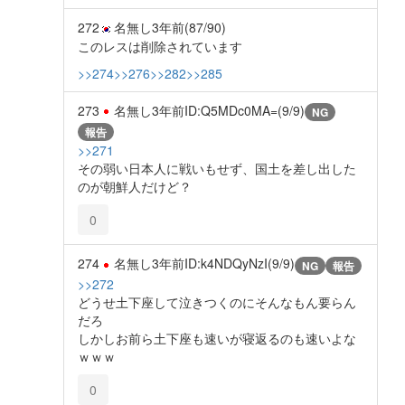
272
名無し
3年前
(87/90)
このレスは削除されています
>>274
>>276
>>282
>>285
273
名無し
3年前
ID:Q5MDc0MA=(9/9)
NG
報告
>>271
その弱い日本人に戦いもせず、国土を差し出した
のが朝鮮人だけど？
0
274
名無し
3年前
ID:k4NDQyNzI(9/9)
NG
報告
>>272
どうせ土下座して泣きつくのにそんなもん要らん
だろ
しかしお前ら土下座も速いが寝返るのも速いよな
ｗｗｗ
0