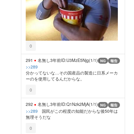
0
291
名無し
3年前
ID:U3MzE5Njg(1/1)
NG
報告
>>289
分かってないな…その国産品の製造に日系メーカ
ーのを使用してるんだからな。
0
292
名無し
3年前
ID:Q1Nzk2MjA(1/1)
NG
報告
>>289
国民がこの程度の知能だからな後50年は
無理そうだな
0