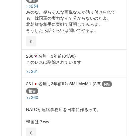
>>254
あのな、幾らそんな画像なんか貼り付けられて
も、韓国軍の実力なんて分からないのだよ。
北朝鮮を相手に実戦で証明してみろよ。
そうしたら話くらいは聞いてやるよ。
0
260
名無し
3年前
(81/90)
このレスは削除されています
>>261
261
名無し
3年前
ID:c3MTMwMjU(2/5)
NG
報告
>>260
NATOが連絡事務所を日本に作るって。
韓国は？ww
0