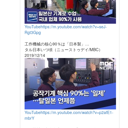
YouTube
https://m.youtube.com/watch?v=seJ-
Rgt3Gpg
工作機械の核心90％は「日本製」…
タル日本いつ頃（ニューストゥデイ/MBC）
2019/12/14
YouTube
https://m.youtube.com/watch?v=p2afE1-
mbrY