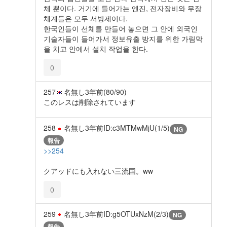
체 뿐이다. 거기에 들어가는 엔진, 전자장비와 무장
체계들은 모두 서방제이다.
한국인들이 선체를 만들어 놓으면 그 안에 외국인
기술자들이 들어가서 정보유출 방지를 위한 가림막
을 치고 안에서 설치 작업을 한다.
0
257
名無し
3年前
(80/90)
このレスは削除されています
258
名無し
3年前
ID:c3MTMwMjU(1/5)
NG
報告
>>254
クアッドにも入れない三流国。ww
0
259
名無し
3年前
ID:g5OTUxNzM(2/3)
NG
報告