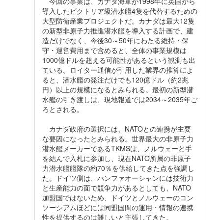
今回の事業は、カナダ海軍が1998年に英国から
導入したビクトリア級潜水艦4隻を代替するための
大型防衛産業プロジェクトだ。カナダは最大12隻
の新型非原子力推進潜水艦を導入する計画で、建
造だけでなく、今後30～50年にわたる維持・保
守・運営費用まで含めると、全体の事業規模は
1000億ドルを超える可能性があるという観測も出
ている。ロイター通信が引用した業界の推算によ
ると、潜水艦の発注だけでも120億ドル（約2兆
円）以上の規模になるとみられる。最初の新型潜
水艦の引き渡しは、現地報道では2034～2035年ご
ろとされる。
カナダ政府の選択には、NATOとの連携が主要
な要因になったとみられる。世界最大の非原子力
潜水艦メーカーであるTKMSは、ノルウェーと手
を結んで入札に参加し、現在NATO所属の非原子
力潜水艦艦隊の約70％を供給してきた点を強調し
た。ドイツ側は、ハンファオーシャンには技術力
と生産能力の面で競争力があるとしても、NATO
加盟国ではないため、ドイツとノルウェーのコン
ソーシアムほどには同盟国間の運用・情報の連携
性を提供するのは難しいと主張してきた。