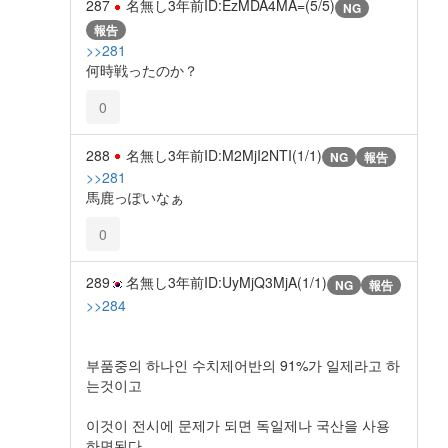
287
名無し
3年前
ID:EzMDA4MA=(5/5)
NG
報告
>>281
何時戦ったのか？
0
288
名無し
3年前
ID:M2MjI2NTI(1/1)
NG
報告
>>281
馬鹿っぽいなぁ
0
289
名無し
3年前
ID:UyMjQ3MjA(1/1)
NG
報告
>>284
부품중의 하나인 수치제어반의 91%가 일제라고 하
는것이고
이것이 전시에 문제가 되면 독일제나 국산을 사용
하면된다.