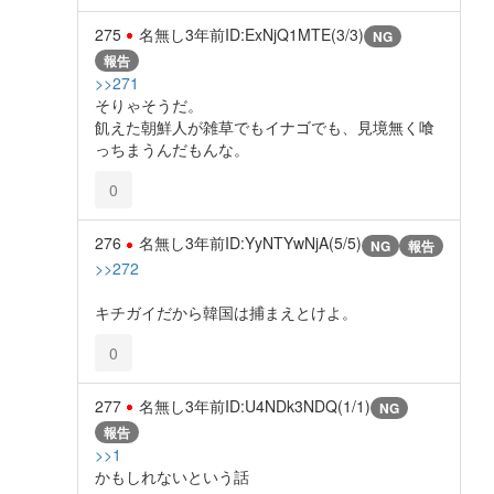
275
名無し
3年前
ID:ExNjQ1MTE(3/3)
NG
報告
>>271
そりゃそうだ。
飢えた朝鮮人が雑草でもイナゴでも、見境無く喰
っちまうんだもんな。
0
276
名無し
3年前
ID:YyNTYwNjA(5/5)
NG
報告
>>272
キチガイだから韓国は捕まえとけよ。
0
277
名無し
3年前
ID:U4NDk3NDQ(1/1)
NG
報告
>>1
かもしれないという話