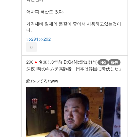
어차피 국산도 있다.
가격대비 일제의 품질이 좋아서 사용하고있는것이
다.
>>291
>>292
0
290
名無し
3年前
ID:Q4Njc5NzI(1/1)
NG
報告
深夜1時のキムチ高齢者「日本は韓国に降伏した」
終わってるねww