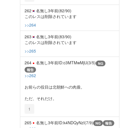
262
名無し
3年前
(82/90)
このレスは削除されています
>>264
263
名無し
3年前
(83/90)
このレスは削除されています
>>265
264
名無し
3年前
ID:c3MTMwMjU(3/5)
NG
報告
>>262
お前らの役目は北朝鮮への肉盾。
ただ、それだけ。
1
265
名無し
3年前
ID:k4NDQyNzI(7/9)
NG
報告