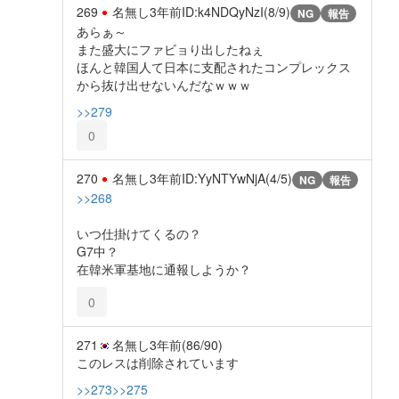
269
名無し
3年前
ID:k4NDQyNzI(8/9)
NG
報告
あらぁ～
また盛大にファビョり出したねぇ
ほんと韓国人て日本に支配されたコンプレックス
から抜け出せないんだなｗｗｗ
>>279
0
270
名無し
3年前
ID:YyNTYwNjA(4/5)
NG
報告
>>268
いつ仕掛けてくるの？
G7中？
在韓米軍基地に通報しようか？
0
271
名無し
3年前
(86/90)
このレスは削除されています
>>273
>>275