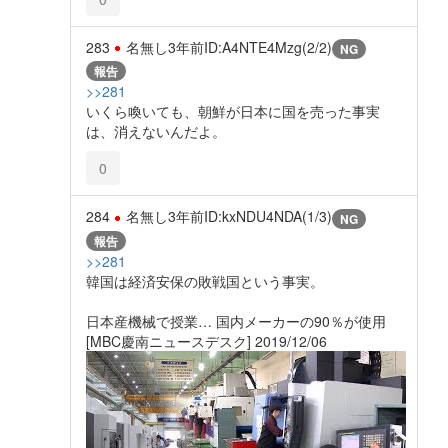
283
名無し
3年前
ID:A4NTE4Mzg(2/2)
NG
報告
>>281
いくら喚いても、朝鮮が日本に国を売った事実
は、消えないんだよ。
0
284
名無し
3年前
ID:kxNDU4NDA(1/3)
NG
報告
>>281
韓国は経済安保の敗戦国という事実。
日本産機械で授業… 国内メーカーの90％が使用
[MBC慶南ニュースデスク] 2019/12/06