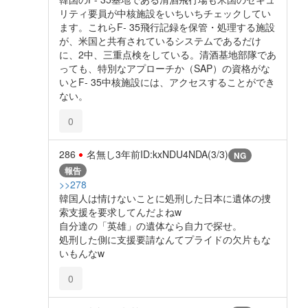
リティ要員が中核施設をいちいちチェックしてい
ます。これらF- 35飛行記録を保管・処理する施設
が、米国と共有されているシステムであるだけ
に、2中、三重点検をしている。清酒基地部隊であ
っても、特別なアプローチか（SAP）の資格がな
いとF- 35中核施設には、アクセスすることができ
ない。
0
286
名無し
3年前
ID:kxNDU4NDA(3/3)
NG
報告
>>278
韓国人は情けないことに処刑した日本に遺体の捜
索支援を要求してんだよねw
自分達の「英雄」の遺体なら自力で探せ。
処刑した側に支援要請なんてプライドの欠片もな
いもんなw
0