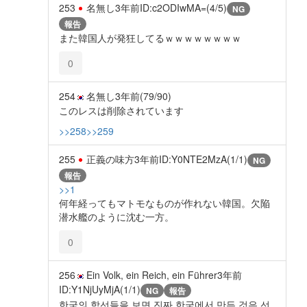
253
名無し
3年前
ID:c2ODIwMA=(4/5)
NG
報告
また韓国人が発狂してるｗｗｗｗｗｗｗｗ
0
254
名無し
3年前
(79/90)
このレスは削除されています
>>258
>>259
255
正義の味方
3年前
ID:Y0NTE2MzA(1/1)
NG
報告
>>1
何年経ってもマトモなものが作れない韓国。欠陥
潜水艦のように沈む一方。
0
256
Ein Volk, ein Reich, ein Führer
3年前
ID:Y1NjUyMjA(1/1)
NG
報告
한국의 함선들을 보면 진짜 한국에서 만든 것은 선