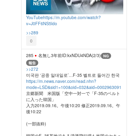
YouTube
https://m.youtube.com/watch?
v=J0FF6NS5ldo
>>289
0
285
名無し
3年前
ID:kxNDU4NDA(2/3)
NG
報告
>>272
미국판 ‘공중 일대일로’…F-35 벨트로 들어간 한국
https://m.news.naver.com/read.nhn?
mode=LSD&sid1=100&oid=032&aid=0002963091
京郷新聞 米国版「空中一対一で「F-35のベルト
に入った韓国」
入力2019.09.16。午後10:20 修正2019.09.16。午
後10:22
(一部抜粋)
韓国のF- 35基地である清酒飛行場も米国のセキュ