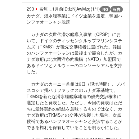
293
名無し
1月前
ID:IzNjAwMzg(1/1)
NG
報告
カナダ、潜水艦事業にドイツ企業を選定…韓国ハ
ンファオーシャン脱落
カナダの次世代潜水艦導入事業（CPSP）にお
いて、ドイツのティッセンクルップマリンシステ
ムズ（TKMS）が優先交渉権者に選ばれた。韓国
のハンファオーシャンは最後まで競合したが、カ
ナダ政府は北大西洋条約機構（NATO）加盟国で
あるドイツとノルウェーのコンソーシアムを支持
した。
カナダのカーニー首相は6日（現地時間）、ノバ
スコシア州ハリファックスのカナダ軍基地で、
TKMSを新たな潜水艦艦隊建造の優先交渉権者に
選定したと発表した。ただし、今回の発表はただ
ちに最終契約の締結を意味するものではなく、カ
ナダ政府はTKMSとの交渉が決裂した場合、次点
候補であるハンファオーシャンと交渉することが
できる権利を保有していることを明らかにした。