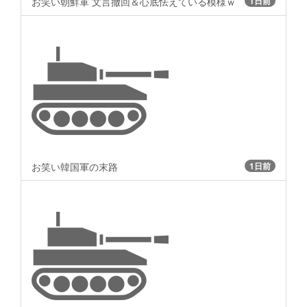
お笑い朝鮮軍 文言撤回＆心底怯えている模様ｗ
1日前
お笑い韓国軍の末路
1日前