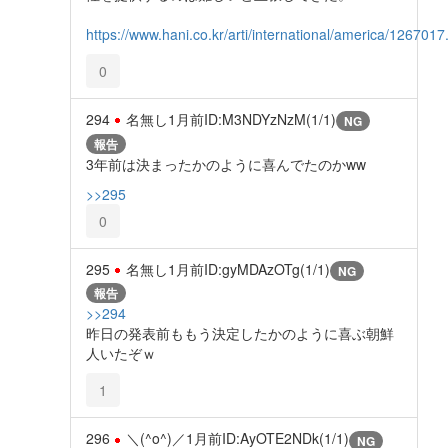
https://www.hani.co.kr/arti/international/america/1267017
0
294
名無し
1月前
ID:M3NDYzNzM(1/1)
NG
報告
3年前は決まったかのように喜んでたのかww
>>295
0
295
名無し
1月前
ID:gyMDAzOTg(1/1)
NG
報告
>>294
昨日の発表前ももう決定したかのように喜ぶ朝鮮
人いたぞｗ
1
296
＼(^o^)／
1月前
ID:AyOTE2NDk(1/1)
NG