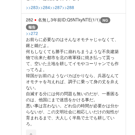
>>283
>>284
>>287
>>288
282
名無し
3年前
ID:Q5NTkyNTE(1/1)
NG
報告
>>272
お前らに必要なのはそんなオモチャじゃなくて、
鍬と鋤だよ。
何もしなくても勝手に崩れちまうような不良建築
物で出来た都市を北の将軍様に焼き払って貰っ
て、空いた土地を耕してイモやコーリャンでも作
ってろよ。
韓国がお前のようなバカばかりなら、兵器なんて
オモチャを与えれば、調子に乗って身の丈を弁え
ない。
自滅する分には何の問題も無いのだが、一番困る
のは、他国にまで迷惑をかける事だ。
悪い事は言わない。どれ位の時間が必要かは分か
らないが、この文明社会に相応しいだけの知性が
育まれるまで、大人しく半島で土でも耕してい
ろ。
0