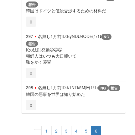
報告
韓国はドイツと値段交渉するための材料だ
0
297
名無し
1月前
ID:EyNDU4ODE(1/1)
NG
報告
Kの法則発動🤭🤭🤭
朝鮮人はいつも大口叩いて
恥をかく🤣🤣
0
298
名無し
1月前
ID:k1NTk5MjE(1/1)
NG
報告
韓国の悪事を世界は知り始めた
0
1
2
3
4
5
6