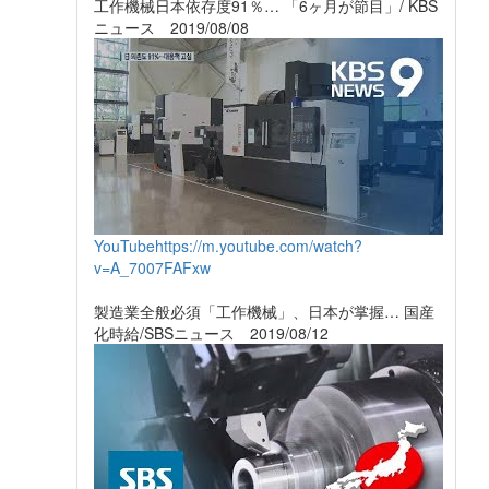
工作機械日本依存度91％… 「6ヶ月が節目」/ KBS
ニュース 2019/08/08
YouTube
https://m.youtube.com/watch?
v=A_7007FAFxw
製造業全般必須「工作機械」、日本が掌握… 国産
化時給/SBSニュース 2019/08/12