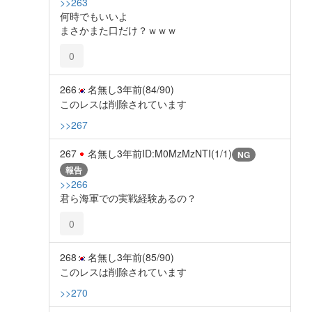
>>263
何時でもいいよ
まさかまた口だけ？ｗｗｗ
0
266
名無し
3年前
(84/90)
このレスは削除されています
>>267
267
名無し
3年前
ID:M0MzMzNTI(1/1)
NG
報告
>>266
君ら海軍での実戦経験あるの？
0
268
名無し
3年前
(85/90)
このレスは削除されています
>>270