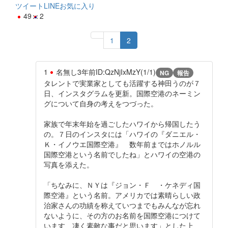
ツイート
LINE
お気に入り
49
2
1
2
1
名無し
3年前
ID:QzNjIxMzY(1/1)
NG
報告
タレントで実業家としても活躍する神田うのが７
日、インスタグラムを更新。国際空港のネーミン
グについて自身の考えをつづった。
家族で年末年始を過ごしたハワイから帰国したう
の。７日のインスタには「ハワイの『ダニエル・
Ｋ・イノウエ国際空港』 数年前まではホノルル
国際空港という名前でしたね」とハワイの空港の
写真を添えた。
「ちなみに、ＮＹは『ジョン・Ｆ ・ケネディ国
際空港』という名前。アメリカでは素晴らしい政
治家さんの功績を称えていつまでもみんなが忘れ
ないように、その方のお名前を国際空港につけて
います 凄く素敵な事だと思います」とした上