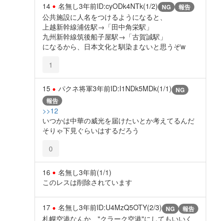
14
名無し
3年前
ID:cyODk4NTk(1/2)
NG
報告
公共施設に人名をつけるようになると、
上越新幹線浦佐駅→「田中角栄駅」
九州新幹線筑後船子屋駅→「古賀誠駅」
になるから、日本文化と馴染まないと思うぞw
1
15
パクネ将軍
3年前
ID:I1NDk5MDk(1/1)
NG
報告
>>12
いつかは中華の威光を届けたいとか考えてるんだ
そりゃ下見ぐらいはするだろう
0
16
名無し
3年前
(1/1)
このレスは削除されています
17
名無し
3年前
ID:U4MzQ5OTY(2/3)
NG
報告
札幌空港なんか、"クラーク空港"にしてもいいく