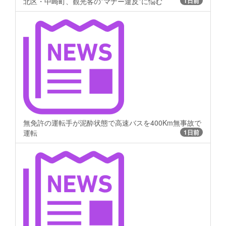
北区・中崎町、観光客の”マナー違反”に悩む
1日前
無免許の運転手が泥酔状態で高速バスを400Km無事故で
運転
1日前