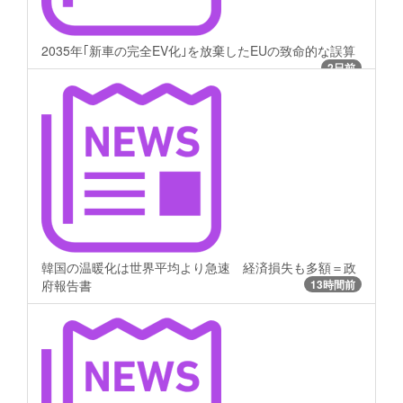
2035年｢新車の完全EV化｣を放棄したEUの致命的な誤算
2日前
韓国の温暖化は世界平均より急速 経済損失も多額＝政
府報告書
13時間前