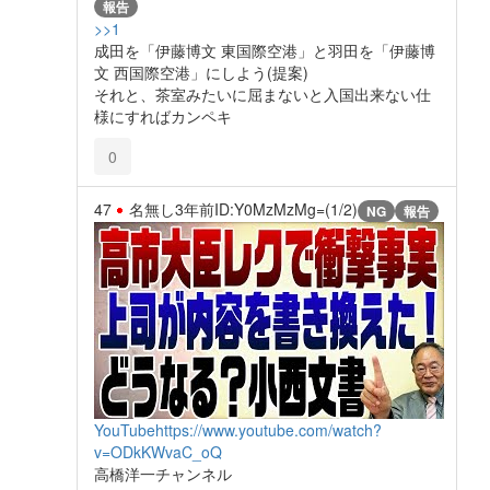
報告
>>1
成田を「伊藤博文 東国際空港」と羽田を「伊藤博
文 西国際空港」にしよう(提案)
それと、茶室みたいに屈まないと入国出来ない仕
様にすればカンペキ
0
47
名無し
3年前
ID:Y0MzMzMg=(1/2)
NG
報告
YouTube
https://www.youtube.com/watch?
v=ODkKWvaC_oQ
高橋洋一チャンネル