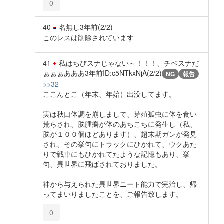
0
40
名無し
3年前
(2/2)
このレスは削除されています
41
私はちびスナじゃない～！！！、チベスナだ
ぁぁぁあああ
3年前
ID:c5NTkxNjA(2/2)
NG
報告
>>32
ここんとこ（年末、年始）出没してます。
実は秋口体調を崩しまして、芽殖孤虫に体を食い
荒らされ、脳腫瘍が体のあちこちに発生し（私、
脳が１００個ほどあります）、超末期ガンが発見
され、その挙句にトラックにひかれて、ウクあた
りで戦車にもひかれてたような記憶もあり、挙
句、異世界に飛ばされておりました。
神から与えられた異世界ニート能力で完治し、帰
ってまいりましたことを、ご報告致します。
0