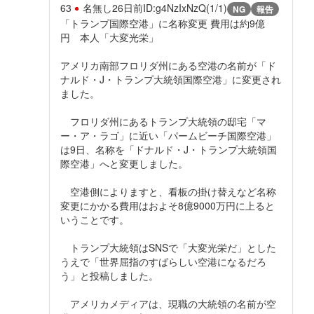
63
名無し
26日前
ID:g4NzIxNzQ(1/1)
NG
報告
「トランプ国際空港」に名称変更 費用は約9億
円 本人「大変光栄」
アメリカ南部フロリダ州にある空港の名前が「ド
ナルド・J・トランプ大統領国際空港」に変更され
ました。
フロリダ州にあるトランプ大統領の邸宅「マ
ー・ア・ラゴ」に近い「パームビーチ国際空港」
は9日、名称を「ドナルド・J・トランプ大統領国
際空港」へと変更しました。
空港側によりますと、看板の掛け替えなど名称
変更にかかる費用はおよそ8億9000万円に上ると
いうことです。
トランプ大統領はSNSで「大変光栄だ」とした
うえで「世界屈指のすばらしい空港になるだろ
う」と投稿しました。
アメリカメディアは、現職の大統領の名前が空