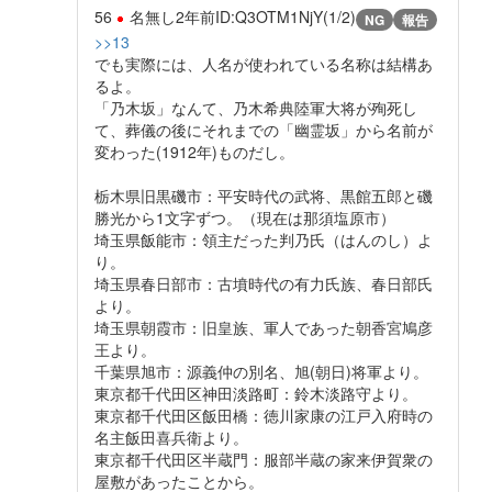
56
名無し
2年前
ID:Q3OTM1NjY(1/2)
NG
報告
>>13
でも実際には、人名が使われている名称は結構あ
るよ。
「乃木坂」なんて、乃木希典陸軍大将が殉死し
て、葬儀の後にそれまでの「幽霊坂」から名前が
変わった(1912年)ものだし。
栃木県旧黒磯市：平安時代の武将、黒館五郎と磯
勝光から1文字ずつ。（現在は那須塩原市）
埼玉県飯能市：領主だった判乃氏（はんのし）よ
り。
埼玉県春日部市：古墳時代の有力氏族、春日部氏
より。
埼玉県朝霞市：旧皇族、軍人であった朝香宮鳩彦
王より。
千葉県旭市：源義仲の別名、旭(朝日)将軍より。
東京都千代田区神田淡路町：鈴木淡路守より。
東京都千代田区飯田橋：徳川家康の江戸入府時の
名主飯田喜兵衛より。
東京都千代田区半蔵門：服部半蔵の家来伊賀衆の
屋敷があったことから。