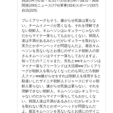
雑談(541)社会・生活(172)歴史(3677)政治・国際
関係(293)ニュース(174)軍事(324)スポーツ(337)
自治(225)
プレミアリーグもそう。嫌がらせ民族は要らな
い。チームイメージが悪くなる。それを理解でき
ない朝鮮人。キムヘソンはレギュラーじゃないの
だからマイナー落ちしてもおかしくない。韓国人
達は不満があるみたいだがレギュラーを取れない
実力とかボーンヘッドが問題なんだよ。最近キム
ヘソンを見ないなとお感じのザイニチ朝鮮人の皆
さんキムヘソンはマイナー落ちしておりますよ。
知ってたの？こりゃまた、失礼とwwキムヘソンは
マイナー落ちフリーランドは大活躍wwプレミアリ
ーグが朝鮮人を取らなくなったのも同じだろ朝鮮
人ファンww嫌がらせをすれば朝鮮人を採用すると
勘違いしたザイニチ朝鮮人ドジャースにすりゃ朝
鮮人要らない。嫌がらせ民族は要らない。それを
理解できない朝鮮人。キムヘソンはレギュラーじ
ゃないのだからマイナー落ちしてもおかしくな
い。韓国人達は不満があるみたいだがレギュラー
を取れない実力とかボーンヘッドが問題なんだ
よ。最近キムヘソンを見ないなとお感じのザイニ