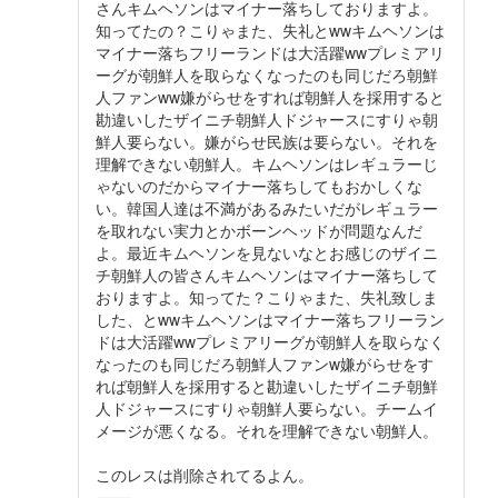
さんキムヘソンはマイナー落ちしておりますよ。
知ってたの？こりゃまた、失礼とwwキムヘソンは
マイナー落ちフリーランドは大活躍wwプレミアリ
ーグが朝鮮人を取らなくなったのも同じだろ朝鮮
人ファンww嫌がらせをすれば朝鮮人を採用すると
勘違いしたザイニチ朝鮮人ドジャースにすりゃ朝
鮮人要らない。嫌がらせ民族は要らない。それを
理解できない朝鮮人。キムヘソンはレギュラーじ
ゃないのだからマイナー落ちしてもおかしくな
い。韓国人達は不満があるみたいだがレギュラー
を取れない実力とかボーンヘッドが問題なんだ
よ。最近キムヘソンを見ないなとお感じのザイニ
チ朝鮮人の皆さんキムヘソンはマイナー落ちして
おりますよ。知ってた？こりゃまた、失礼致しま
した、とwwキムヘソンはマイナー落ちフリーラン
ドは大活躍wwプレミアリーグが朝鮮人を取らなく
なったのも同じだろ朝鮮人ファンw嫌がらせをす
れば朝鮮人を採用すると勘違いしたザイニチ朝鮮
人ドジャースにすりゃ朝鮮人要らない。チームイ
メージが悪くなる。それを理解できない朝鮮人。
このレスは削除されてるよん。