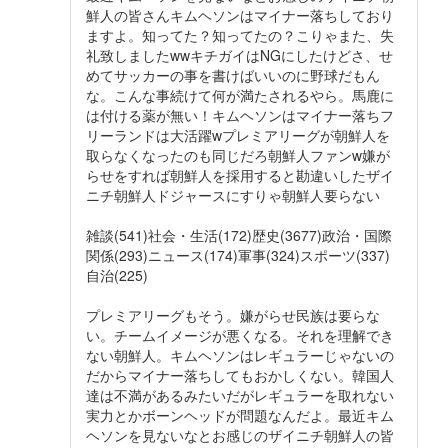
鮮人の皆さんキムヘソンはマイナー落ちしており
ますよ。知ってた？知ってたの？こりゃまた、失
礼致しましたwwキチガイはNGにしたけどさ、せ
めてサッカーの事を書けばいいのに野球だもん
な。こんな事続けて何が満たされるやら。馬鹿に
は付ける薬が無い！キムヘソンはマイナー落ちフ
リーランドは大活躍wプレミアリーグが朝鮮人を
取らなくなったのも同じだろ朝鮮人ファンw嫌が
らせをすれば朝鮮人を採用すると勘違いしたザイ
ニチ朝鮮人ドジャースにすりゃ朝鮮人要らない
雑談(541)社会・生活(172)歴史(3677)政治・国際
関係(293)ニュース(174)軍事(324)スポーツ(337)
自治(225)
プレミアリーグもそう。嫌がらせ民族は要らな
い。チームイメージが悪くなる。それを理解でき
ない朝鮮人。キムヘソンはレギュラーじゃないの
だからマイナー落ちしてもおかしくない。韓国人
達は不満があるみたいだがレギュラーを取れない
実力とかボーンヘッドが問題なんだよ。最近キム
ヘソンを見ないなとお感じのザイニチ朝鮮人の皆