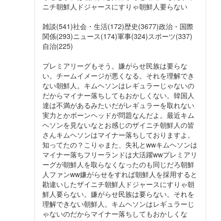
ニチ朝鮮人ドジャースにすりゃ朝鮮人要らない
雑談(541)社会・生活(172)歴史(3677)政治・国際
関係(293)ニュース(174)軍事(324)スポーツ(337)
自治(225)
プレミアリーグもそう。嫌がらせ民族は要らな
い。チームイメージが悪くなる。それを理解でき
ない朝鮮人。キムヘソンはレギュラーじゃないの
だからマイナー落ちしてもおかしくない。韓国人
達は不満があるみたいだがレギュラーを取れない
実力とかボーンヘッドが問題なんだよ。最近キム
ヘソンを見ないなとお感じのザイニチ朝鮮人の皆
さんキムヘソンはマイナー落ちしておりますよ。
知ってたの？こりゃまた、失礼とwwキムヘソンは
マイナー落ちフリーランドは大活躍wwプレミアリ
ーグが朝鮮人を取らなくなったのも同じだろ朝鮮
人ファンww嫌がらせをすれば朝鮮人を採用すると
勘違いしたザイニチ朝鮮人ドジャースにすりゃ朝
鮮人要らない。嫌がらせ民族は要らない。それを
理解できない朝鮮人。キムヘソンはレギュラーじ
ゃないのだからマイナー落ちしてもおかしくな