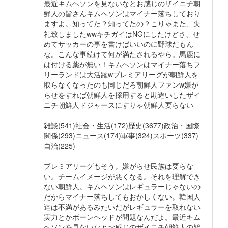
最近キムヘソンを見ないなとお感じのザイニチ朝
鮮人の皆さんキムヘソンはマイナー落ちしており
ますよ。知ってた？知ってたの？こりゃまた、失
礼致しましたwwキチガイはNGにしたけどさ、せ
めてサッカーの事を書けばいいのに野球だもん
な。こんな事続けて何が満たされるやら。馬鹿に
は付ける薬が無い！キムヘソンはマイナー落ちフ
リーランドは大活躍wプレミアリーグが朝鮮人を
取らなくなったのも同じだろ朝鮮人ファンw嫌が
らせをすれば朝鮮人を採用すると勘違いしたザイ
ニチ朝鮮人ドジャースにすりゃ朝鮮人要らない
雑談(541)社会・生活(172)歴史(3677)政治・国際
関係(293)ニュース(174)軍事(324)スポーツ(337)
自治(225)
プレミアリーグもそう。嫌がらせ民族は要らな
い。チームイメージが悪くなる。それを理解でき
ない朝鮮人。キムヘソンはレギュラーじゃないの
だからマイナー落ちしてもおかしくない。韓国人
達は不満があるみたいだがレギュラーを取れない
実力とかボーンヘッドが問題なんだよ。最近キム
ヘソンを見ないなとお感じのザイニチ朝鮮人の皆