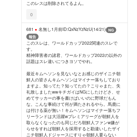
このレスは削除されてるよん。
0
681
名無し
1月前
ID:QxNzYzNzU(14/21)
NG
報告
このスレは、ワールドカップ2022関連のスレで
す。
精神障害者の諸君、ワールドカップ2022の以外の
話題はスレ違いにつきヨソでやれ。
最近キムヘソンを見ないなとお感じのザイニチ朝
鮮人の皆さんキムヘソンはマイナー落ちしており
ますよ。知ってた？知ってたの？こりゃまた、失
礼致しましたwwキチガイはNGにしたけどさ、せ
めてサッカーの事を書けばいいのに野球だもん
な。こんな事続けて何が満たされるやら。馬鹿に
は付ける薬が無い！キムヘソンはマイナー落ちフ
リーランドは大活躍wプレミアリーグが朝鮮人を
取らなくなったのも同じだろ朝鮮人ファンw嫌が
らせをすれば朝鮮人を採用すると勘違いしたザイ
ニチ朝鮮人ドジャースにすりゃ朝鮮人要らない