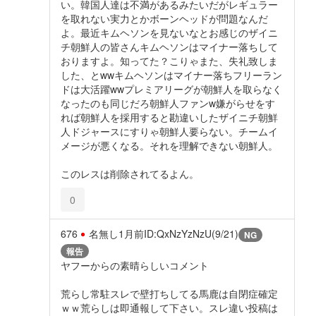
い。韓国人達は不満があるみたいだがレギュラー
を取れない実力とかボーンヘッドが問題なんだ
よ。最近キムヘソンを見ないなとお感じのザイニ
チ朝鮮人の皆さんキムヘソンはマイナー落ちして
おりますよ。知ってた？こりゃまた、失礼致しま
した、とwwキムヘソンはマイナー落ちフリーラン
ドは大活躍wwプレミアリーグが朝鮮人を取らなく
なったのも同じだろ朝鮮人ファンw嫌がらせをす
れば朝鮮人を採用すると勘違いしたザイニチ朝鮮
人ドジャースにすりゃ朝鮮人要らない。チームイ
メージが悪くなる。それを理解できない朝鮮人。
このレスは削除されてるよん。
0
676
名無し
1月前
ID:QxNzYzNzU(9/21)
NG
報告
ヤフーからの素晴らしいコメント
荒らし常駐スレで壁打ちしてる馬鹿は自閉症確定
ｗｗ荒らしは即通報して下さい。スレ違い投稿は