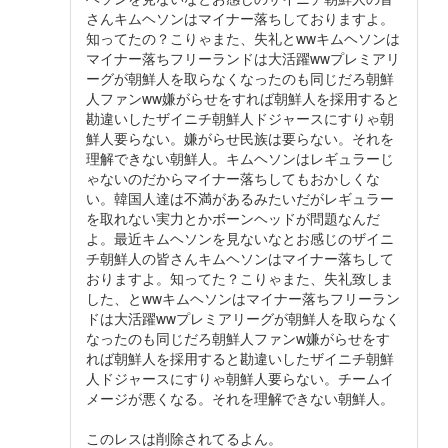
さんキムヘソンはマイナー落ちしておりますよ。
知ってたの？こりゃまた、失礼とwwキムヘソンは
マイナー落ちフリーランドは大活躍wwプレミアリ
ーグが朝鮮人を取らなくなったのも同じだろ朝鮮
人ファンww嫌がらせをすれば朝鮮人を採用すると
勘違いしたザイニチ朝鮮人ドジャースにすりゃ朝
鮮人要らない。嫌がらせ民族は要らない。それを
理解できない朝鮮人。キムヘソンはレギュラーじ
ゃないのだからマイナー落ちしてもおかしくな
い。韓国人達は不満があるみたいだがレギュラー
を取れない実力とかボーンヘッドが問題なんだ
よ。最近キムヘソンを見ないなとお感じのザイニ
チ朝鮮人の皆さんキムヘソンはマイナー落ちして
おりますよ。知ってた？こりゃまた、失礼致しま
した、とwwキムヘソンはマイナー落ちフリーラン
ドは大活躍wwプレミアリーグが朝鮮人を取らなく
なったのも同じだろ朝鮮人ファンw嫌がらせをす
れば朝鮮人を採用すると勘違いしたザイニチ朝鮮
人ドジャースにすりゃ朝鮮人要らない。チームイ
メージが悪くなる。それを理解できない朝鮮人。
このレスは削除されてるよん。