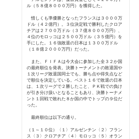
ル（５８億８０００万円）を獲得した。
惜しくも準優勝となったフランスは３０００万
ドル（４２億円）。３位決定戦で勝利したクロア
チアは２７００万ドル（３７億８０００万円）、
４位のモロッコは２５００万ドル（３５億円）を
手にした。１６強敗退の日本は１３００万ドル
（１８億２０００万円）だった。
また、ＦＩＦＡは今大会に参加した全３２か国
の最終順位を発表。決勝トーナメントの敗退国や
１次リーグ敗退国同士でも、勝ち点や得失点など
で順位を決定している。ベスト１６で敗退の日本
は、１次リーグで２勝したこと、ＰＫ戦での負け
が引き分け扱いとなることもあり、決勝トーナメ
ント１回戦で敗れた８か国の中でトップの９位だ
った。
最終順位は以下の通り。
（１～１０位）〈１〉アルゼンチン〈２〉フラン
ス〈３〉クロアチア〈４〉モロッコ〈５〉オラン