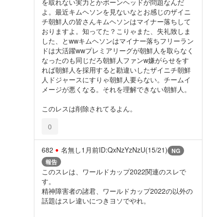
を取れない実力とかボーンヘッドが問題なんだ
よ。最近キムヘソンを見ないなとお感じのザイニ
チ朝鮮人の皆さんキムヘソンはマイナー落ちして
おりますよ。知ってた？こりゃまた、失礼致しま
した、とwwキムヘソンはマイナー落ちフリーラン
ドは大活躍wwプレミアリーグが朝鮮人を取らなく
なったのも同じだろ朝鮮人ファンw嫌がらせをす
れば朝鮮人を採用すると勘違いしたザイニチ朝鮮
人ドジャースにすりゃ朝鮮人要らない。チームイ
メージが悪くなる。それを理解できない朝鮮人。
このレスは削除されてるよん。
0
682
名無し
1月前
ID:QxNzYzNzU(15/21)
NG
報告
このスレは、ワールドカップ2022関連のスレで
す。
精神障害者の諸君、ワールドカップ2022の以外の
話題はスレ違いにつきヨソでやれ。