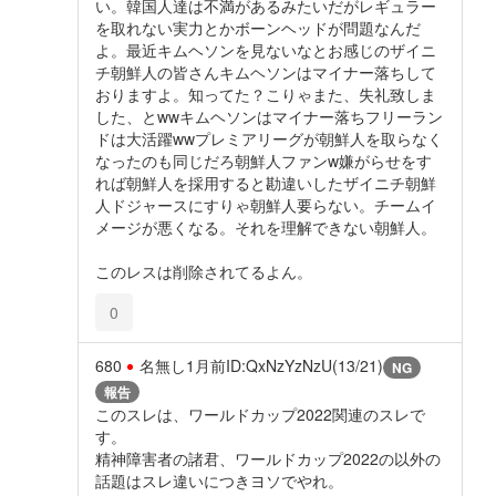
い。韓国人達は不満があるみたいだがレギュラー
を取れない実力とかボーンヘッドが問題なんだ
よ。最近キムヘソンを見ないなとお感じのザイニ
チ朝鮮人の皆さんキムヘソンはマイナー落ちして
おりますよ。知ってた？こりゃまた、失礼致しま
した、とwwキムヘソンはマイナー落ちフリーラン
ドは大活躍wwプレミアリーグが朝鮮人を取らなく
なったのも同じだろ朝鮮人ファンw嫌がらせをす
れば朝鮮人を採用すると勘違いしたザイニチ朝鮮
人ドジャースにすりゃ朝鮮人要らない。チームイ
メージが悪くなる。それを理解できない朝鮮人。
このレスは削除されてるよん。
0
680
名無し
1月前
ID:QxNzYzNzU(13/21)
NG
報告
このスレは、ワールドカップ2022関連のスレで
す。
精神障害者の諸君、ワールドカップ2022の以外の
話題はスレ違いにつきヨソでやれ。