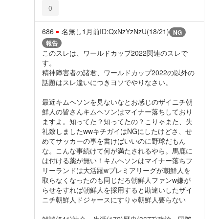
0
686
名無し
1月前
ID:QxNzYzNzU(18/21)
NG
報告
このスレは、ワールドカップ2022関連のスレで
す。
精神障害者の諸君、ワールドカップ2022の以外の
話題はスレ違いにつきヨソでやりなさい。
最近キムヘソンを見ないなとお感じのザイニチ朝
鮮人の皆さんキムヘソンはマイナー落ちしており
ますよ。知ってた？知ってたの？こりゃまた、失
礼致しましたwwキチガイはNGにしたけどさ、せ
めてサッカーの事を書けばいいのに野球だもん
な。こんな事続けて何が満たされるやら。馬鹿に
は付ける薬が無い！キムヘソンはマイナー落ちフ
リーランドは大活躍wプレミアリーグが朝鮮人を
取らなくなったのも同じだろ朝鮮人ファンw嫌が
らせをすれば朝鮮人を採用すると勘違いしたザイ
ニチ朝鮮人ドジャースにすりゃ朝鮮人要らない