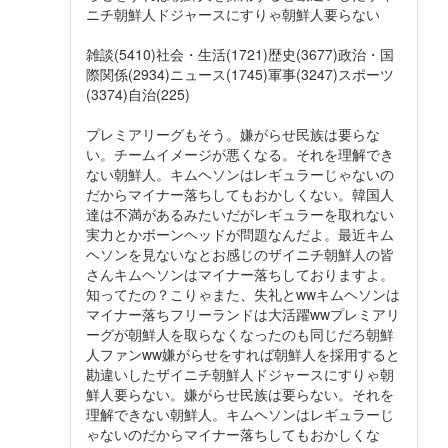
ニチ朝鮮人ドジャースにすりゃ朝鮮人要らない
雑談(5410)社会・生活(1721)歴史(3677)政治・国
際関係(2934)ニュース(1745)軍事(3247)スポーツ
(3374)自治(225)
プレミアリーグもそう。嫌がらせ民族は要らな
い。チームイメージが悪くなる。それを理解でき
ない朝鮮人。キムヘソンはレギュラーじゃないの
だからマイナー落ちしてもおかしくない。韓国人
達は不満があるみたいだがレギュラーを取れない
実力とかボーンヘッドが問題なんだよ。最近キム
ヘソンを見ないなとお感じのザイニチ朝鮮人の皆
さんキムヘソンはマイナー落ちしておりますよ。
知ってたの？こりゃまた、失礼とwwキムヘソンは
マイナー落ちフリーランドは大活躍wwプレミアリ
ーグが朝鮮人を取らなくなったのも同じだろ朝鮮
人ファンww嫌がらせをすれば朝鮮人を採用すると
勘違いしたザイニチ朝鮮人ドジャースにすりゃ朝
鮮人要らない。嫌がらせ民族は要らない。それを
理解できない朝鮮人。キムヘソンはレギュラーじ
ゃないのだからマイナー落ちしてもおかしくな