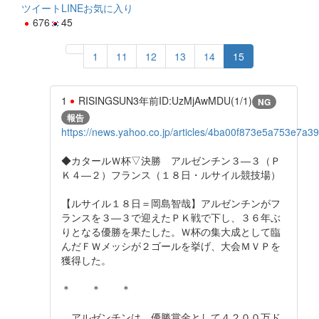
ツイート
LINE
お気に入り
676
45
1
11
12
13
14
15
1
RISINGSUN
3年前
ID:UzMjAwMDU(1/1)
NG
報告
https://news.yahoo.co.jp/articles/4ba00f873e5a753e7a
◆カタールＷ杯▽決勝 アルゼンチン３―３（Ｐ
Ｋ４―２）フランス（１８日・ルサイル競技場）
【ルサイル１８日＝岡島智哉】アルゼンチンがフ
ランスを３―３で迎えたＰＫ戦で下し、３６年ぶ
りとなる優勝を果たした。Ｗ杯の集大成として臨
んだＦＷメッシが２ゴールを挙げ、大会ＭＶＰを
獲得した。
＊ ＊ ＊
アルゼンチンは、優勝賞金として４２００万ド