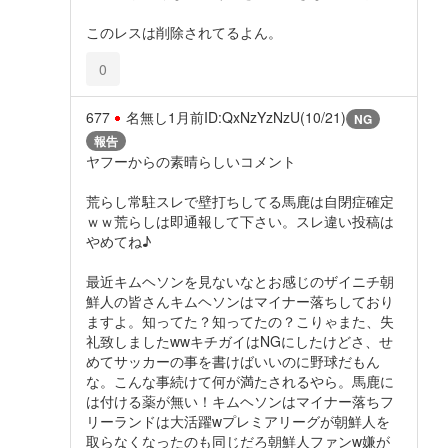
このレスは削除されてるよん。
0
677
名無し
1月前
ID:QxNzYzNzU(10/21)
NG
報告
ヤフーからの素晴らしいコメント
荒らし常駐スレで壁打ちしてる馬鹿は自閉症確定
ｗｗ荒らしは即通報して下さい。スレ違い投稿は
やめてね♪
最近キムヘソンを見ないなとお感じのザイニチ朝
鮮人の皆さんキムヘソンはマイナー落ちしており
ますよ。知ってた？知ってたの？こりゃまた、失
礼致しましたwwキチガイはNGにしたけどさ、せ
めてサッカーの事を書けばいいのに野球だもん
な。こんな事続けて何が満たされるやら。馬鹿に
は付ける薬が無い！キムヘソンはマイナー落ちフ
リーランドは大活躍wプレミアリーグが朝鮮人を
取らなくなったのも同じだろ朝鮮人ファンw嫌が