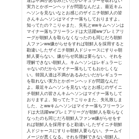
実力とかボーンヘッドが問題なんだよ。最近キム
ヘソンを見ないなとお感じのザイニチ朝鮮人の皆
さんキムヘソンはマイナー落ちしておりますよ。
知ってたの？こりゃまた、失礼とwwキムヘソンは
マイナー落ちフリーランドは大活躍wwプレミアリ
ーグが朝鮮人を取らなくなったのも同じだろ朝鮮
人ファンww嫌がらせをすれば朝鮮人を採用すると
勘違いしたザイニチ朝鮮人ドジャースにすりゃ朝
鮮人要らない。嫌がらせ民族は要らない。それを
理解できない朝鮮人。キムヘソンはレギュラーじ
ゃないのだからマイナー落ちしてもおかしくな
い。韓国人達は不満があるみたいだがレギュラー
を取れない実力とかボーンヘッドが問題なんだ
よ。最近キムヘソンを見ないなとお感じのザイニ
チ朝鮮人の皆さんキムヘソンはマイナー落ちして
おりますよ。知ってた？こりゃまた、失礼致しま
した、とwwキムヘソンはマイナー落ちフリーラン
ドは大活躍wwプレミアリーグが朝鮮人を取らなく
なったのも同じだろ朝鮮人ファンw嫌がらせをす
れば朝鮮人を採用すると勘違いしたザイニチ朝鮮
人ドジャースにすりゃ朝鮮人要らない。チームイ
メージが悪くなる。それを理解できない朝鮮人。