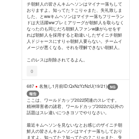
チ朝鮮人の皆さんキムヘソンはマイナー落ちして
おりますよ。知ってた？こりゃまた、失礼致しま
した、とwwキムヘソンはマイナー落ちフリーラン
ドは大活躍wwプレミアリーグが朝鮮人を取らなく
なったのも同じだろ朝鮮人ファンw嫌がらせをす
れば朝鮮人を採用すると勘違いしたザイニチ朝鮮
人ドジャースにすりゃ朝鮮人要らない。チームイ
メージが悪くなる。それを理解できない朝鮮人。
このレスは削除されてるよん。
0
687
名無し
1月前
ID:QxNzYzNzU(19/21)
NG
報告
ここは、ワールドカップ2022関連のスレです。
精神障害者の諸君、ワールドカップ2022の以外の
話題はスレ違いにつきヨソでやりなさい。
最近キムヘソンを見ないなとお感じのザイニチ朝
鮮人の皆さんキムヘソンはマイナー落ちしており
ますよ。知ってた？知ってたの？こりゃまた、失