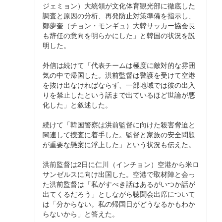
ジェミョン）大統領が文化体育観光部に徹底した
調査と原因の分析、再発防止対策準備を指示し、
鄭夢奎（チョン・モンギュ）大韓サッカー協会長
も辞任の意向を明らかにした」と韓国の状況を説
明した。
外信は続けて「代表チームは極度に敵対的な雰囲
気の中で帰国した。洪前監督は警護を受けて空港
を抜け出なければならず、一部地域では彼の出入
りを禁止したという話まで出ているほど世論が悪
化した」と叙述した。
続けて「韓国警察は洪前監督に向けた殺害脅迫と
関連して捜査に着手した。監督と家族の安全問題
が重要な懸案に浮上した」という状況も伝えた。
洪前監督は2日に仁川（インチョン）空港から米ロ
サンゼルスに向け出国した。空港で取材陣と会っ
た洪前監督は「私がすべき話はあるがいつか話が
出てくるだろう」としながら聴聞会出席について
は「分からない。私の帰国日がどうなるかもわか
らないから」と答えた。