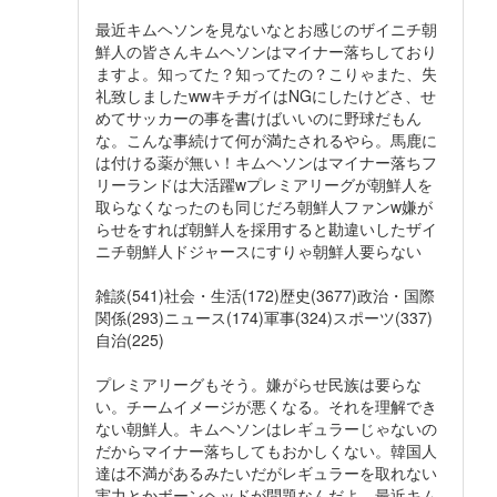
最近キムヘソンを見ないなとお感じのザイニチ朝
鮮人の皆さんキムヘソンはマイナー落ちしており
ますよ。知ってた？知ってたの？こりゃまた、失
礼致しましたwwキチガイはNGにしたけどさ、せ
めてサッカーの事を書けばいいのに野球だもん
な。こんな事続けて何が満たされるやら。馬鹿に
は付ける薬が無い！キムヘソンはマイナー落ちフ
リーランドは大活躍wプレミアリーグが朝鮮人を
取らなくなったのも同じだろ朝鮮人ファンw嫌が
らせをすれば朝鮮人を採用すると勘違いしたザイ
ニチ朝鮮人ドジャースにすりゃ朝鮮人要らない
雑談(541)社会・生活(172)歴史(3677)政治・国際
関係(293)ニュース(174)軍事(324)スポーツ(337)
自治(225)
プレミアリーグもそう。嫌がらせ民族は要らな
い。チームイメージが悪くなる。それを理解でき
ない朝鮮人。キムヘソンはレギュラーじゃないの
だからマイナー落ちしてもおかしくない。韓国人
達は不満があるみたいだがレギュラーを取れない
実力とかボーンヘッドが問題なんだよ。最近キム