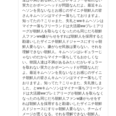
実力とかボーンヘッドが問題なんだよ。最近キム
ヘソンを見ないなとお感じのザイニチ朝鮮人の皆
さんキムヘソンはマイナー落ちしておりますよ。
知ってたの？こりゃまた、失礼とwwキムヘソンは
マイナー落ちフリーランドは大活躍wwプレミアリ
ーグが朝鮮人を取らなくなったのも同じだろ朝鮮
人ファンww嫌がらせをすれば朝鮮人を採用すると
勘違いしたザイニチ朝鮮人ドジャースにすりゃ朝
鮮人要らない。嫌がらせ民族は要らない。それを
理解できない朝鮮人。キムヘソンはレギュラーじ
ゃないのだからマイナー落ちしてもおかしくな
い。韓国人達は不満があるみたいだがレギュラー
を取れない実力とかボーンヘッドが問題なんだ
よ。最近キムヘソンを見ないなとお感じのザイニ
チ朝鮮人の皆さんキムヘソンはマイナー落ちして
おりますよ。知ってた？こりゃまた、失礼致しま
した、とwwキムヘソンはマイナー落ちフリーラン
ドは大活躍wwプレミアリーグが朝鮮人を取らなく
なったのも同じだろ朝鮮人ファンw嫌がらせをす
れば朝鮮人を採用すると勘違いしたザイニチ朝鮮
人ドジャースにすりゃ朝鮮人要らない。チームイ
メージが悪くなる。それを理解できない朝鮮人。