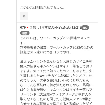
このレスは削除されてるよん。
0
679
名無し
1月前
ID:QxNzYzNzU(12/21)
NG
報告
このスレは、ワールドカップ2022関連のスレで
す。
精神障害者の諸君、ワールドカップ2022の以外の
話題はスレ違いにつきヨソでやれ。
最近キムヘソンを見ないなとお感じのザイニチ朝
鮮人の皆さんキムヘソンはマイナー落ちしており
ますよ。知ってた？知ってたの？こりゃまた、失
礼致しましたwwキチガイはNGにしたけどさ、せ
めてサッカーの事を書けばいいのに野球だもん
な。こんな事続けて何が満たされるやら。馬鹿に
は付ける薬が無い！キムヘソンはマイナー落ちフ
リーランドは大活躍wプレミアリーグが朝鮮人を
取らなくなったのも同じだろ朝鮮人ファンw嫌が
らせをすれば朝鮮人を採用すると勘違いしたザイ