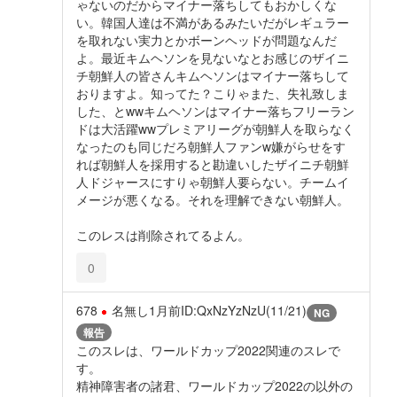
ゃないのだからマイナー落ちしてもおかしくな
い。韓国人達は不満があるみたいだがレギュラー
を取れない実力とかボーンヘッドが問題なんだ
よ。最近キムヘソンを見ないなとお感じのザイニ
チ朝鮮人の皆さんキムヘソンはマイナー落ちして
おりますよ。知ってた？こりゃまた、失礼致しま
した、とwwキムヘソンはマイナー落ちフリーラン
ドは大活躍wwプレミアリーグが朝鮮人を取らなく
なったのも同じだろ朝鮮人ファンw嫌がらせをす
れば朝鮮人を採用すると勘違いしたザイニチ朝鮮
人ドジャースにすりゃ朝鮮人要らない。チームイ
メージが悪くなる。それを理解できない朝鮮人。
このレスは削除されてるよん。
0
678
名無し
1月前
ID:QxNzYzNzU(11/21)
NG
報告
このスレは、ワールドカップ2022関連のスレで
す。
精神障害者の諸君、ワールドカップ2022の以外の