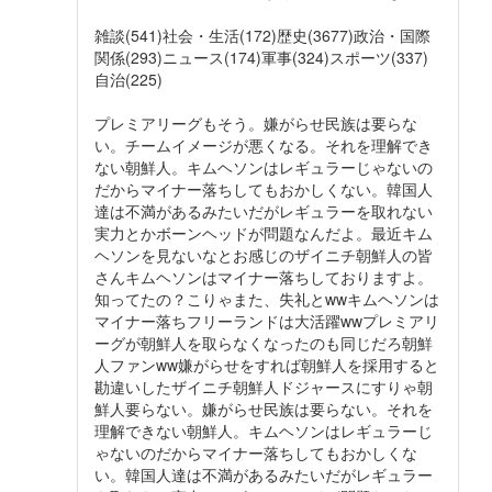
雑談(541)社会・生活(172)歴史(3677)政治・国際
関係(293)ニュース(174)軍事(324)スポーツ(337)
自治(225)
プレミアリーグもそう。嫌がらせ民族は要らな
い。チームイメージが悪くなる。それを理解でき
ない朝鮮人。キムヘソンはレギュラーじゃないの
だからマイナー落ちしてもおかしくない。韓国人
達は不満があるみたいだがレギュラーを取れない
実力とかボーンヘッドが問題なんだよ。最近キム
ヘソンを見ないなとお感じのザイニチ朝鮮人の皆
さんキムヘソンはマイナー落ちしておりますよ。
知ってたの？こりゃまた、失礼とwwキムヘソンは
マイナー落ちフリーランドは大活躍wwプレミアリ
ーグが朝鮮人を取らなくなったのも同じだろ朝鮮
人ファンww嫌がらせをすれば朝鮮人を採用すると
勘違いしたザイニチ朝鮮人ドジャースにすりゃ朝
鮮人要らない。嫌がらせ民族は要らない。それを
理解できない朝鮮人。キムヘソンはレギュラーじ
ゃないのだからマイナー落ちしてもおかしくな
い。韓国人達は不満があるみたいだがレギュラー