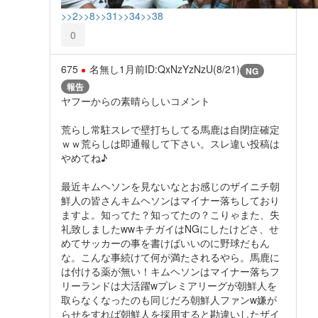
>>2
>>8
>>31
>>34
>>38
0
675
名無し
1月前
ID:QxNzYzNzU(8/21)
NG
報告
ヤフーからの素晴らしいコメント
荒らし常駐スレで壁打ちしてる馬鹿は自閉症確定
ｗｗ荒らしは即通報して下さい。スレ違い投稿は
やめてね♪
最近キムヘソンを見ないなとお感じのザイニチ朝
鮮人の皆さんキムヘソンはマイナー落ちしており
ますよ。知ってた？知ってたの？こりゃまた、失
礼致しましたwwキチガイはNGにしたけどさ、せ
めてサッカーの事を書けばいいのに野球だもん
な。こんな事続けて何が満たされるやら。馬鹿に
は付ける薬が無い！キムヘソンはマイナー落ちフ
リーランドは大活躍wプレミアリーグが朝鮮人を
取らなくなったのも同じだろ朝鮮人ファンw嫌が
らせをすれば朝鮮人を採用すると勘違いしたザイ