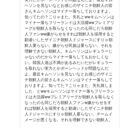
ヘソンを見ないなとお感じのザイニチ朝鮮人の皆
さんキムヘソンはマイナー落ちしておりますよ。
知ってたの？こりゃまた、失礼とwwキムヘソンは
マイナー落ちフリーランドは大活躍wwプレミアリ
ーグが朝鮮人を取らなくなったのも同じだろ朝鮮
人ファンww嫌がらせをすれば朝鮮人を採用すると
勘違いしたザイニチ朝鮮人ドジャースにすりゃ朝
鮮人要らない。嫌がらせ民族は要らない。それを
理解できない朝鮮人。キムヘソンはレギュラーじ
ゃないのだからマイナー落ちしてもおかしくな
い。韓国人達は不満があるみたいだがレギュラー
を取れない実力とかボーンヘッドが問題なんだ
よ。最近キムヘソンを見ないなとお感じのザイニ
チ朝鮮人の皆さんキムヘソンはマイナー落ちして
おりますよ。知ってた？こりゃまた、失礼致しま
した、とwwキムヘソンはマイナー落ちフリーラン
ドは大活躍wwプレミアリーグが朝鮮人を取らなく
なったのも同じだろ朝鮮人ファンw嫌がらせをす
れば朝鮮人を採用すると勘違いしたザイニチ朝鮮
人ドジャースにすりゃ朝鮮人要らない。チームイ
メージが悪くなる。それを理解できない朝鮮人。