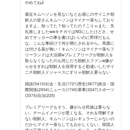
やめてね♪
最近キムヘソンを見ないなとお感じのザイニチ朝
鮮人の皆さんキムヘソンはマイナー落ちしており
ますよ。知ってた？知ってたの？こりゃまた、失
礼致しましたwwキチガイはNGにしたけどさ、せ
めてサッカーの事を書けばいいのに野球だもん
な。こんな事続けて何が満たされるやら。馬鹿に
は付ける薬が無い！キムヘソンはマイナー落ちフ
リーランドは大活躍wプレミアリーグが朝鮮人を
取らなくなったのも同じだろ朝鮮人ファンw嫌が
らせをすれば朝鮮人を採用すると勘違いしたザイ
ニチ朝鮮人ドジャースにすりゃ朝鮮人要らない
雑談(5410)社会・生活(1721)歴史(3677)政治・国
際関係(2934)ニュース(1745)軍事(3247)スポーツ
(3374)自治(225)
プレミアリーグもそう。嫌がらせ民族は要らな
い。チームイメージが悪くなる。それを理解でき
ない朝鮮人。キムヘソンはレギュラーじゃないの
だからマイナー落ちしてもおかしくない。韓国人
達は不満があるみたいだがレギュラーを取れない