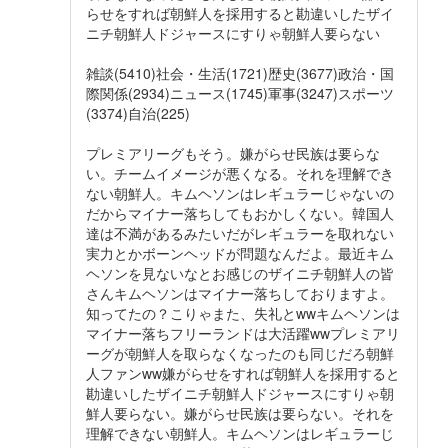
らせをすれば朝鮮人を採用すると勘違いしたザイ
ニチ朝鮮人ドジャースにすりゃ朝鮮人要らない
雑談(5410)社会・生活(1721)歴史(3677)政治・国
際関係(2934)ニュース(1745)軍事(3247)スポーツ
(3374)自治(225)
プレミアリーグもそう。嫌がらせ民族は要らな
い。チームイメージが悪くなる。それを理解でき
ない朝鮮人。キムヘソンはレギュラーじゃないの
だからマイナー落ちしてもおかしくない。韓国人
達は不満があるみたいだがレギュラーを取れない
実力とかボーンヘッドが問題なんだよ。最近キム
ヘソンを見ないなとお感じのザイニチ朝鮮人の皆
さんキムヘソンはマイナー落ちしておりますよ。
知ってたの？こりゃまた、失礼とwwキムヘソンは
マイナー落ちフリーランドは大活躍wwプレミアリ
ーグが朝鮮人を取らなくなったのも同じだろ朝鮮
人ファンww嫌がらせをすれば朝鮮人を採用すると
勘違いしたザイニチ朝鮮人ドジャースにすりゃ朝
鮮人要らない。嫌がらせ民族は要らない。それを
理解できない朝鮮人。キムヘソンはレギュラーじ