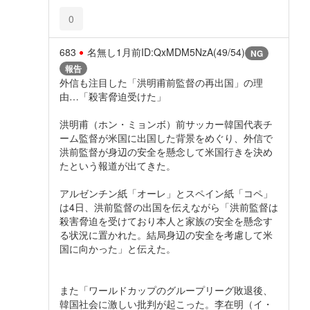
0
683
名無し
1月前
ID:QxMDM5NzA(49/54)
NG
報告
外信も注目した「洪明甫前監督の再出国」の理
由…「殺害脅迫受けた」
洪明甫（ホン・ミョンボ）前サッカー韓国代表チ
ーム監督が米国に出国した背景をめぐり、外信で
洪前監督が身辺の安全を懸念して米国行きを決め
たという報道が出てきた。
アルゼンチン紙「オーレ」とスペイン紙「コペ」
は4日、洪前監督の出国を伝えながら「洪前監督は
殺害脅迫を受けており本人と家族の安全を懸念す
る状況に置かれた。結局身辺の安全を考慮して米
国に向かった」と伝えた。
また「ワールドカップのグループリーグ敗退後、
韓国社会に激しい批判が起こった。李在明（イ・