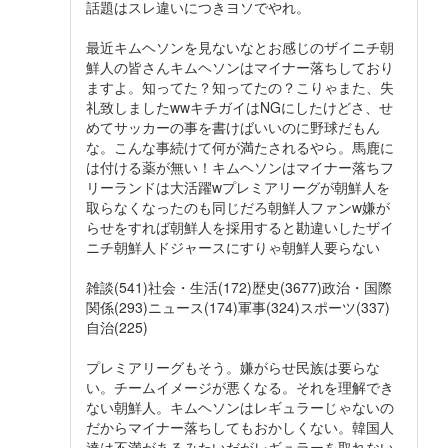
話題はスレ違いにつきヨソでやれ。
最近キムヘソンを見ないなとお感じのザイニチ朝
鮮人の皆さんキムヘソンはマイナー落ちしており
ますよ。知ってた？知ってたの？こりゃまた、失
礼致しましたwwキチガイはNGにしたけどさ、せ
めてサッカーの事を書けばいいのに野球だもん
な。こんな事続けて何が満たされるやら。馬鹿に
は付ける薬が無い！キムヘソンはマイナー落ちフ
リーランドは大活躍wプレミアリーグが朝鮮人を
取らなくなったのも同じだろ朝鮮人ファンw嫌が
らせをすれば朝鮮人を採用すると勘違いしたザイ
ニチ朝鮮人ドジャースにすりゃ朝鮮人要らない
雑談(541)社会・生活(172)歴史(3677)政治・国際
関係(293)ニュース(174)軍事(324)スポーツ(337)
自治(225)
プレミアリーグもそう。嫌がらせ民族は要らな
い。チームイメージが悪くなる。それを理解でき
ない朝鮮人。キムヘソンはレギュラーじゃないの
だからマイナー落ちしてもおかしくない。韓国人
達は不満があるみたいだがレギュラーを取れない